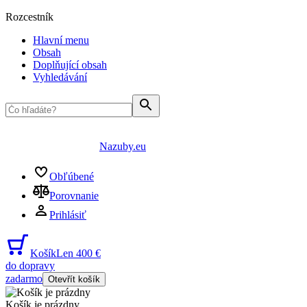
Rozcestník
Hlavní menu
Obsah
Doplňující obsah
Vyhledávání
Nazuby.eu
Obľúbené
Porovnanie
Prihlásiť
Košík
Len 400 €
do dopravy
zadarmo
Otevřít košík
Košík je prázdny
...