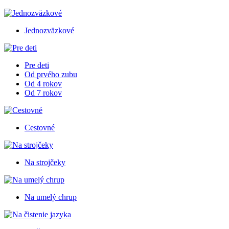
Jednozväzkové
Pre deti
Od prvého zubu
Od 4 rokov
Od 7 rokov
Cestovné
Na strojčeky
Na umelý chrup