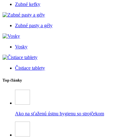
Zubné kefky
Zubné pasty a gély
Vosky
Čistiace tablety
Top články
Ako na sťaženú ústnu hygienu so strojčekom