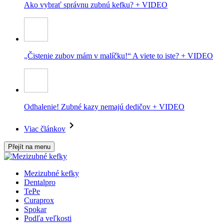
Ako vybrať správnu zubnú kefku? + VIDEO
„Čistenie zubov mám v malíčku!“ A viete to iste? + VIDEO
Odhalenie! Zubné kazy nemajú dedičov + VIDEO
Viac článkov
Přejít na menu
Mezizubné kefky
Dentalpro
TePe
Curaprox
Spokar
Podľa veľkosti