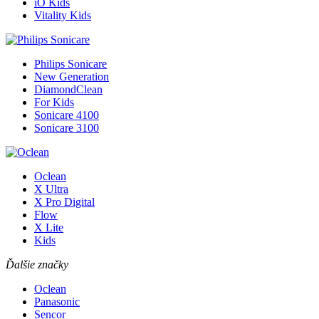
iO Kids
Vitality Kids
Philips Sonicare
New Generation
DiamondClean
For Kids
Sonicare 4100
Sonicare 3100
Oclean
X Ultra
X Pro Digital
Flow
X Lite
Kids
Ďalšie značky
Oclean
Panasonic
Sencor