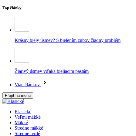
Top články
Krásny biely úsmev? S bielením zubov žiadny problém
Žiarivý úsmev vďaka bieliacim pastám
Viac článkov
Přejít na menu
Klasické
Veľmi mäkké
Mäkké
Stredne mäkké
Stredne tvrdé