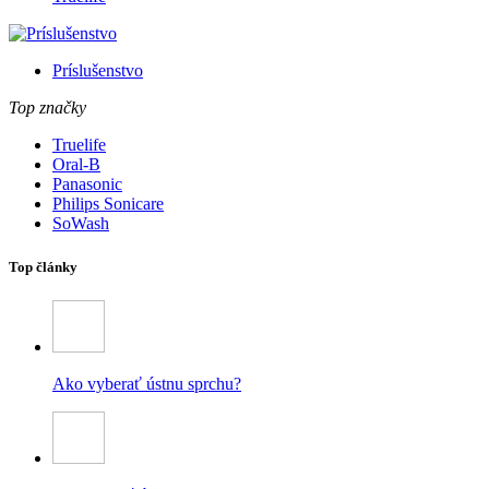
Príslušenstvo
Top značky
Truelife
Oral-B
Panasonic
Philips Sonicare
SoWash
Top články
Ako vyberať ústnu sprchu?