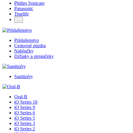
Philips Sonicare
Panasonic
Truelife
…
Príslušenstvo
Cestovné púzdra
Nabíjačky
Držiaky a stojančeky
Sanitizéry
Oral-B
iO Series 10
iO Series 9
iO Series 6
iO Series 5
iO Series 3
iO Series 2