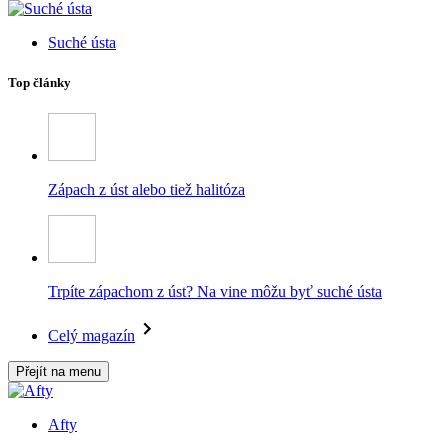
Suché ústa
Top články
Zápach z úst alebo tiež halitóza
Trpíte zápachom z úst? Na vine môžu byť suché ústa
Celý magazín
Přejít na menu
Afty