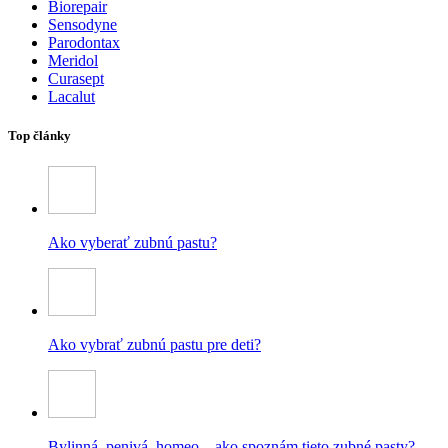
Biorepair
Sensodyne
Parodontax
Meridol
Curasept
Lacalut
Top články
Ako vyberať zubnú pastu?
Ako vybrať zubnú pastu pre deti?
Bylinná, penivá, homeo – ako spoznám tieto zubné pasty?