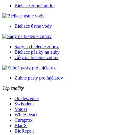
Bieliace zubné púdre
Bieliace ústne vody
Sady na bielenie zubov
Bieliace pásiky na zuby
Gély na bielenie zubov
Zubné pasty pre fajčiarov
Top značky
Opalescence
Swissdent
Yotuel
White Pearl
Curaprox
BlanX
BioRepair