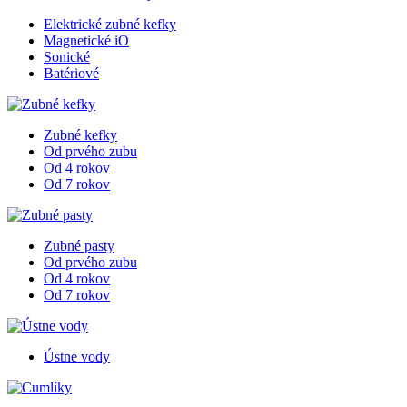
Elektrické zubné kefky
Magnetické iO
Sonické
Batériové
Zubné kefky
Od prvého zubu
Od 4 rokov
Od 7 rokov
Zubné pasty
Od prvého zubu
Od 4 rokov
Od 7 rokov
Ústne vody