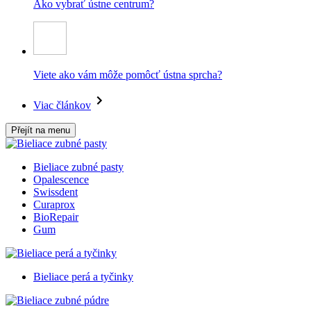
Ako vybrať ústne centrum?
Viete ako vám môže pomôcť ústna sprcha?
Viac článkov
Přejít na menu
Bieliace zubné pasty
Opalescence
Swissdent
Curaprox
BioRepair
Gum
Bieliace perá a tyčinky