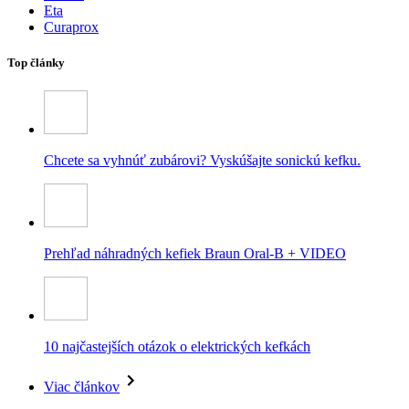
Eta
Curaprox
Top články
Chcete sa vyhnúť zubárovi? Vyskúšajte sonickú kefku.
Prehľad náhradných kefiek Braun Oral-B + VIDEO
10 najčastejších otázok o elektrických kefkách
Viac článkov