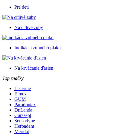
Pre deti
Na citlivé zuby
Indikácia zubného plaku
Na krvácanie ďasien
Top značky
Listerine
Elmex
GUM
Parodontax
Dr.Landa
Curasept
Sensodyne
Herbadent
Meridol