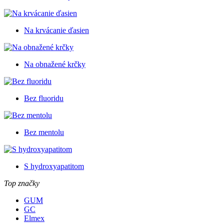
Na krvácanie ďasien
Na obnažené krčky
Bez fluoridu
Bez mentolu
S hydroxyapatitom
Top značky
GUM
GC
Elmex