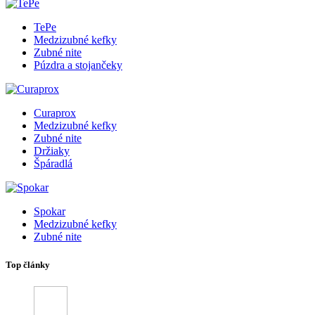
TePe
Medzizubné kefky
Zubné nite
Púzdra a stojančeky
Curaprox
Medzizubné kefky
Zubné nite
Držiaky
Špáradlá
Spokar
Medzizubné kefky
Zubné nite
Top články