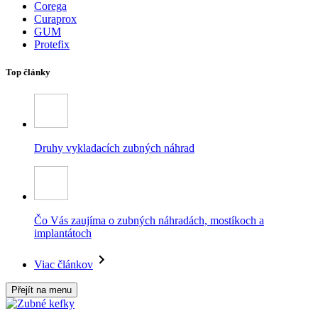
Corega
Curaprox
GUM
Protefix
Top články
Druhy vykladacích zubných náhrad
Čo Vás zaujíma o zubných náhradách, mostíkoch a
implantátoch
Viac článkov
Přejít na menu