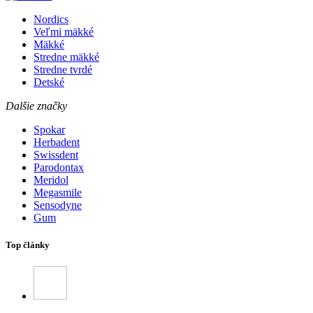
Nordics
Veľmi mäkké
Mäkké
Stredne mäkké
Stredne tvrdé
Detské
Dalšie značky
Spokar
Herbadent
Swissdent
Parodontax
Meridol
Megasmile
Sensodyne
Gum
Top články