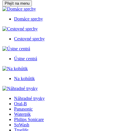
Přejít na menu
Domáce sprchy
Cestovné sprchy
Ústne centrá
Na kohútik
Náhradné trysky
Oral-B
Panasonic
Waterpik
Philips Sonicare
SoWash
Truelife