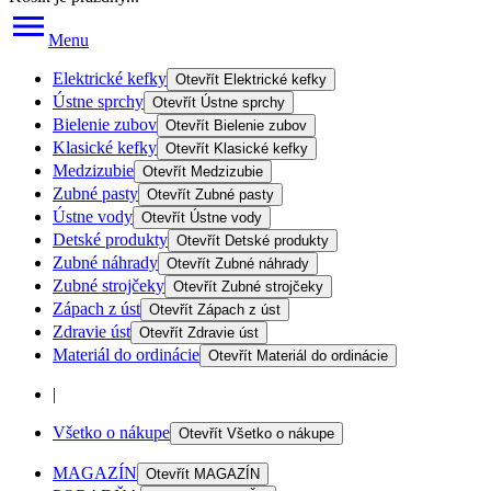
Menu
Elektrické kefky
Otevřít
Elektrické kefky
Ústne sprchy
Otevřít
Ústne sprchy
Bielenie zubov
Otevřít
Bielenie zubov
Klasické kefky
Otevřít
Klasické kefky
Medzizubie
Otevřít
Medzizubie
Zubné pasty
Otevřít
Zubné pasty
Ústne vody
Otevřít
Ústne vody
Detské produkty
Otevřít
Detské produkty
Zubné náhrady
Otevřít
Zubné náhrady
Zubné strojčeky
Otevřít
Zubné strojčeky
Zápach z úst
Otevřít
Zápach z úst
Zdravie úst
Otevřít
Zdravie úst
Materiál do ordinácie
Otevřít
Materiál do ordinácie
|
Všetko o nákupe
Otevřít
Všetko o nákupe
MAGAZÍN
Otevřít
MAGAZÍN