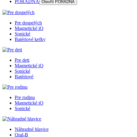
PORADŇA
Otevřít
PORADŇA
Pre dospelých
Magnetické iO
Sonické
Batériové kefky
Pre deti
Magnetické iO
Sonické
Batériové
Pre rodinu
Magnetické iO
Sonické
Náhradné hlavice
Oral-B