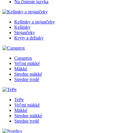
Na čistenie jazyka
Kelímky a stojančeky
Kelímky
Stojančeky
Kryty a držiaky
Curaprox
Veľmi mäkké
Mäkké
Stredne mäkké
Stredne tvrdé
TePe
Veľmi mäkké
Mäkké
Stredne mäkké
Stredne tvrdé