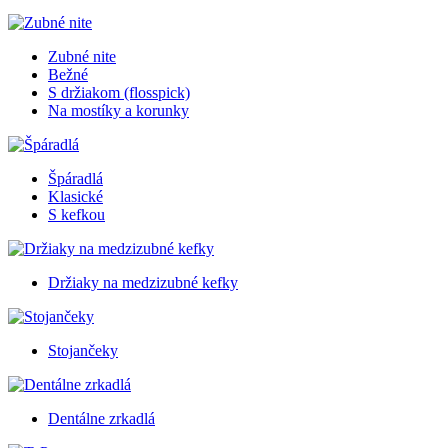
Zubné nite
Bežné
S držiakom (flosspick)
Na mostíky a korunky
Špáradlá
Klasické
S kefkou
Držiaky na medzizubné kefky
Stojančeky
Dentálne zrkadlá