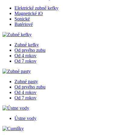
Elektrické zubné kefky
Magnetické iO
Sonické
Batériové
Zubné kefky
Od prvého zubu
Od 4 rokov
Od 7 rokov
Zubné pasty
Od prvého zubu
Od 4 rokov
Od 7 rokov
Ústne vody