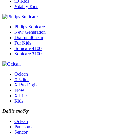
iO Kids
Vitality Kids
Philips Sonicare
New Generation
DiamondClean
For Kids
Sonicare 4100
Sonicare 3100
Oclean
X Ultra
X Pro Digital
Flow
X Lite
Kids
Ďalšie značky
Oclean
Panasonic
Sencor