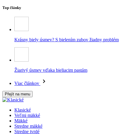
Top články
Krásny biely úsmev? S bielením zubov žiadny problém
Žiarivý úsmev vďaka bieliacim pastám
Viac článkov
Přejít na menu
Klasické
Veľmi mäkké
Mäkké
Stredne mäkké
Stredne tvrdé