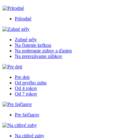
Prírodné
Zubné gély
Na čistenie kefkou
Na potieranie zubov a ďasien
Na prerezávanie zúbkov
Pre deti
Od prvého zubu
Od 4 rokov
Od 7 rokov
Pre fajčiarov
Na citlivé zuby