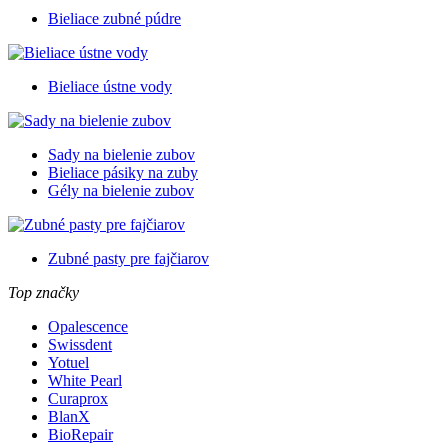
Bieliace zubné púdre
Bieliace ústne vody
Sady na bielenie zubov
Bieliace pásiky na zuby
Gély na bielenie zubov
Zubné pasty pre fajčiarov
Top značky
Opalescence
Swissdent
Yotuel
White Pearl
Curaprox
BlanX
BioRepair