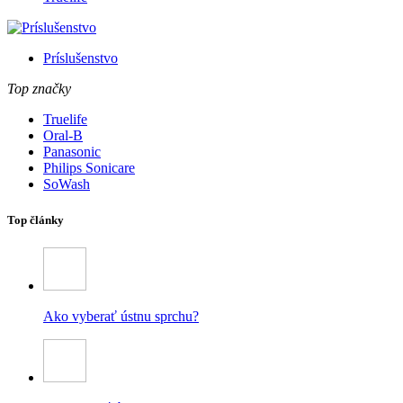
Príslušenstvo
Top značky
Truelife
Oral-B
Panasonic
Philips Sonicare
SoWash
Top články
Ako vyberať ústnu sprchu?