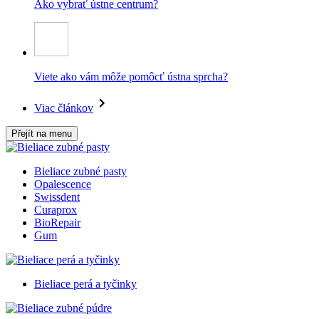
Ako vybrať ústne centrum?
Viete ako vám môže pomôcť ústna sprcha?
Viac článkov
Přejít na menu
Bieliace zubné pasty
Opalescence
Swissdent
Curaprox
BioRepair
Gum
Bieliace perá a tyčinky