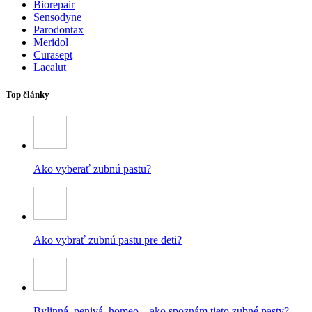
Biorepair
Sensodyne
Parodontax
Meridol
Curasept
Lacalut
Top články
Ako vyberať zubnú pastu?
Ako vybrať zubnú pastu pre deti?
Bylinná, penivá, homeo – ako spoznám tieto zubné pasty?