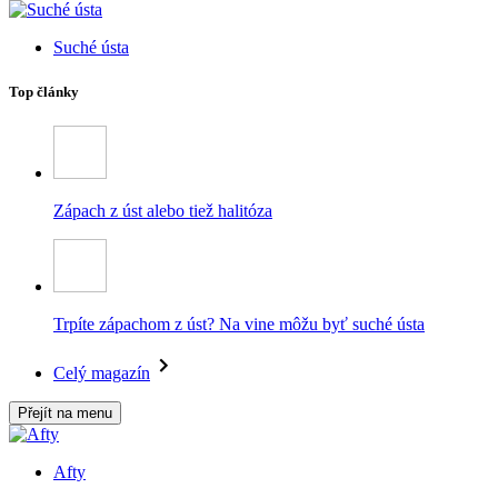
Suché ústa
Top články
Zápach z úst alebo tiež halitóza
Trpíte zápachom z úst? Na vine môžu byť suché ústa
Celý magazín
Přejít na menu
Afty