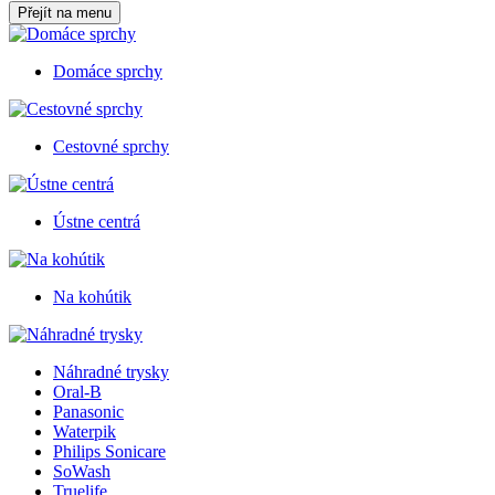
Přejít na menu
Domáce sprchy
Cestovné sprchy
Ústne centrá
Na kohútik
Náhradné trysky
Oral-B
Panasonic
Waterpik
Philips Sonicare
SoWash
Truelife