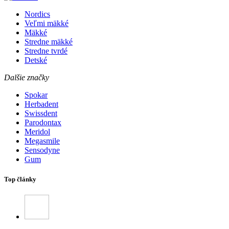
Nordics
Veľmi mäkké
Mäkké
Stredne mäkké
Stredne tvrdé
Detské
Dalšie značky
Spokar
Herbadent
Swissdent
Parodontax
Meridol
Megasmile
Sensodyne
Gum
Top články