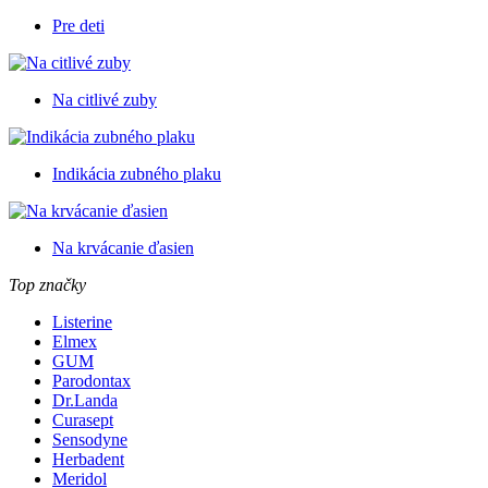
Pre deti
Na citlivé zuby
Indikácia zubného plaku
Na krvácanie ďasien
Top značky
Listerine
Elmex
GUM
Parodontax
Dr.Landa
Curasept
Sensodyne
Herbadent
Meridol