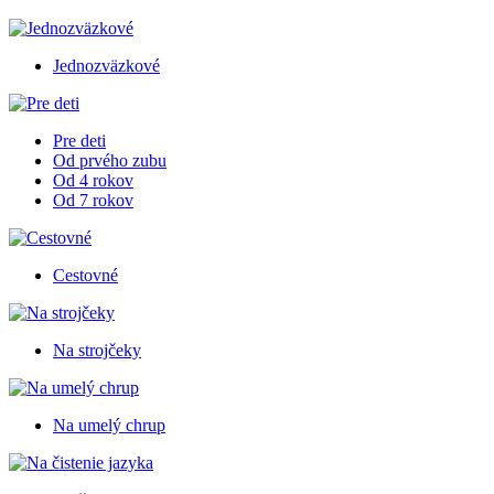
Jednozväzkové
Pre deti
Od prvého zubu
Od 4 rokov
Od 7 rokov
Cestovné
Na strojčeky
Na umelý chrup