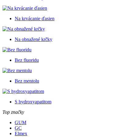
Na krvácanie ďasien
Na obnažené krčky
Bez fluoridu
Bez mentolu
S hydroxyapatitom
Top značky
GUM
GC
Elmex