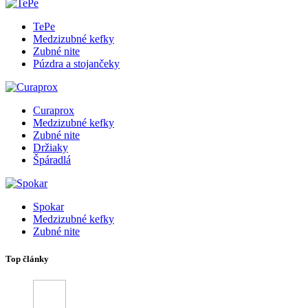
TePe
Medzizubné kefky
Zubné nite
Púzdra a stojančeky
Curaprox
Medzizubné kefky
Zubné nite
Držiaky
Špáradlá
Spokar
Medzizubné kefky
Zubné nite
Top články