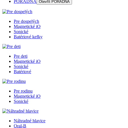
PORADŇA
Otevřít
PORADŇA
Pre dospelých
Magnetické iO
Sonické
Batériové kefky
Pre deti
Magnetické iO
Sonické
Batériové
Pre rodinu
Magnetické iO
Sonické
Náhradné hlavice
Oral-B