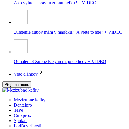
Ako vybrať správnu zubnú kefku? + VIDEO
„Čistenie zubov mám v malíčku!“ A viete to iste? + VIDEO
Odhalenie! Zubné kazy nemajú dedičov + VIDEO
Viac článkov
Přejít na menu
Mezizubné kefky
Dentalpro
TePe
Curaprox
Spokar
Podľa veľkosti