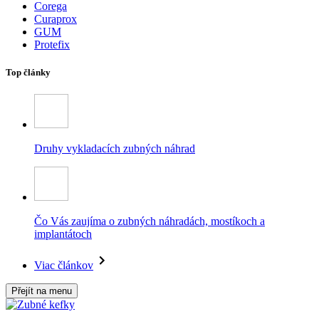
Corega
Curaprox
GUM
Protefix
Top články
Druhy vykladacích zubných náhrad
Čo Vás zaujíma o zubných náhradách, mostíkoch a
implantátoch
Viac článkov
Přejít na menu