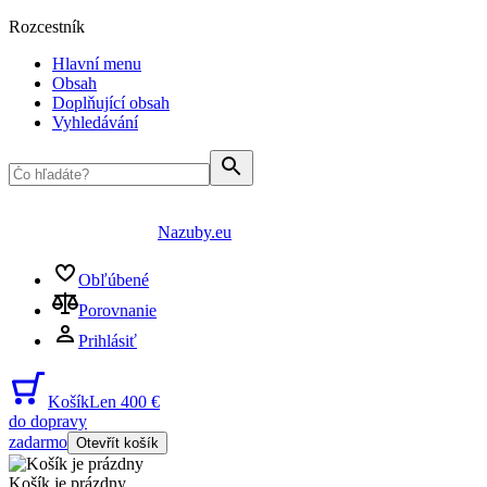
Rozcestník
Hlavní menu
Obsah
Doplňující obsah
Vyhledávání
Nazuby.eu
Obľúbené
Porovnanie
Prihlásiť
Košík
Len 400 €
do dopravy
zadarmo
Otevřít košík
Košík je prázdny
...