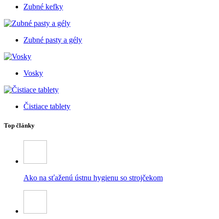
Zubné kefky
Zubné pasty a gély
Vosky
Čistiace tablety
Top články
Ako na sťaženú ústnu hygienu so strojčekom