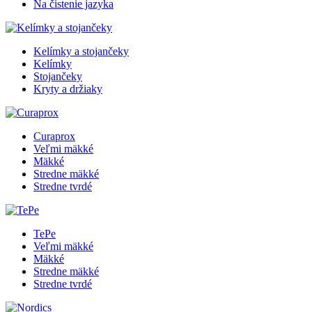
Na čistenie jazyka
Kelímky a stojančeky
Kelímky
Stojančeky
Kryty a držiaky
Curaprox
Veľmi mäkké
Mäkké
Stredne mäkké
Stredne tvrdé
TePe
Veľmi mäkké
Mäkké
Stredne mäkké
Stredne tvrdé