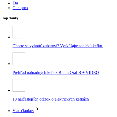
Eta
Curaprox
Top články
Chcete sa vyhnúť zubárovi? Vyskúšajte sonickú kefku.
Prehľad náhradných kefiek Braun Oral-B + VIDEO
10 najčastejších otázok o elektrických kefkách
Viac článkov