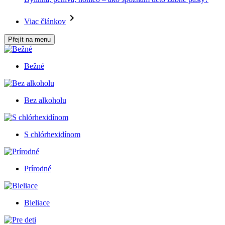
Viac článkov
Přejít na menu
Bežné
Bez alkoholu
S chlórhexidínom
Prírodné
Bieliace