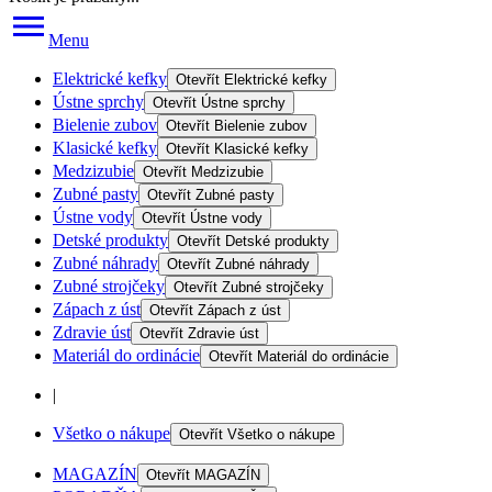
Menu
Elektrické kefky
Otevřít
Elektrické kefky
Ústne sprchy
Otevřít
Ústne sprchy
Bielenie zubov
Otevřít
Bielenie zubov
Klasické kefky
Otevřít
Klasické kefky
Medzizubie
Otevřít
Medzizubie
Zubné pasty
Otevřít
Zubné pasty
Ústne vody
Otevřít
Ústne vody
Detské produkty
Otevřít
Detské produkty
Zubné náhrady
Otevřít
Zubné náhrady
Zubné strojčeky
Otevřít
Zubné strojčeky
Zápach z úst
Otevřít
Zápach z úst
Zdravie úst
Otevřít
Zdravie úst
Materiál do ordinácie
Otevřít
Materiál do ordinácie
|
Všetko o nákupe
Otevřít
Všetko o nákupe
MAGAZÍN
Otevřít
MAGAZÍN