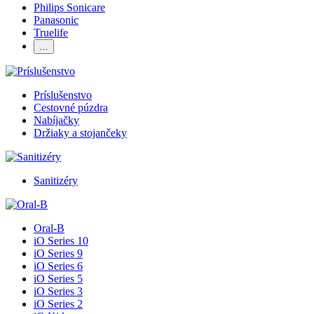
Philips Sonicare
Panasonic
Truelife
…
Príslušenstvo
Cestovné púzdra
Nabíjačky
Držiaky a stojančeky
Sanitizéry
Oral-B
iO Series 10
iO Series 9
iO Series 6
iO Series 5
iO Series 3
iO Series 2