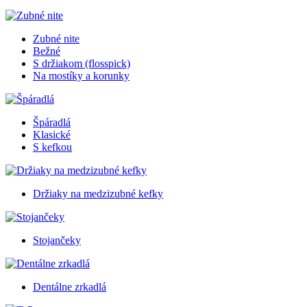
Zubné nite
Bežné
S držiakom (flosspick)
Na mostíky a korunky
Špáradlá
Klasické
S kefkou
Držiaky na medzizubné kefky
Stojančeky
Dentálne zrkadlá