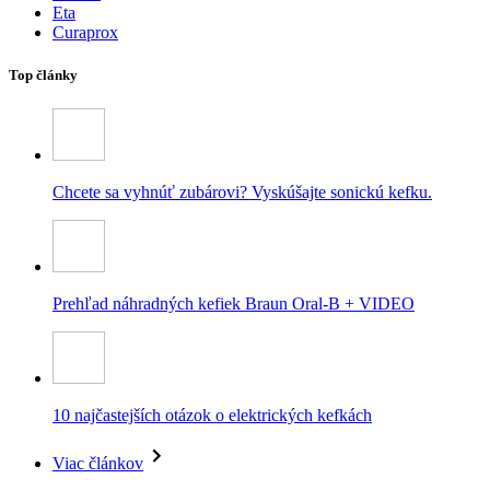
Eta
Curaprox
Top články
Chcete sa vyhnúť zubárovi? Vyskúšajte sonickú kefku.
Prehľad náhradných kefiek Braun Oral-B + VIDEO
10 najčastejších otázok o elektrických kefkách
Viac článkov