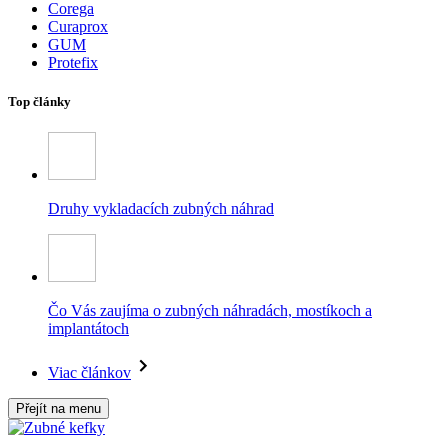
Corega
Curaprox
GUM
Protefix
Top články
Druhy vykladacích zubných náhrad
Čo Vás zaujíma o zubných náhradách, mostíkoch a
implantátoch
Viac článkov
Přejít na menu