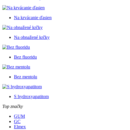
Na krvácanie ďasien
Na obnažené krčky
Bez fluoridu
Bez mentolu
S hydroxyapatitom
Top značky
GUM
GC
Elmex