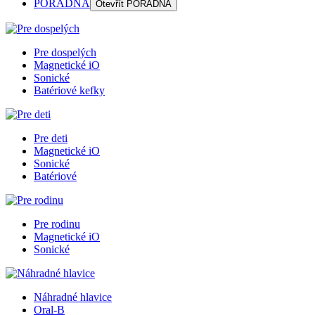
PORADŇA
Otevřít
PORADŇA
Pre dospelých
Magnetické iO
Sonické
Batériové kefky
Pre deti
Magnetické iO
Sonické
Batériové
Pre rodinu
Magnetické iO
Sonické
Náhradné hlavice
Oral-B