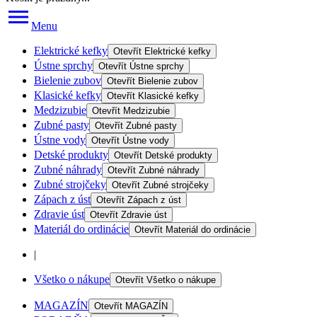
Menu
Elektrické kefky
Otevřít
Elektrické kefky
Ústne sprchy
Otevřít
Ústne sprchy
Bielenie zubov
Otevřít
Bielenie zubov
Klasické kefky
Otevřít
Klasické kefky
Medzizubie
Otevřít
Medzizubie
Zubné pasty
Otevřít
Zubné pasty
Ústne vody
Otevřít
Ústne vody
Detské produkty
Otevřít
Detské produkty
Zubné náhrady
Otevřít
Zubné náhrady
Zubné strojčeky
Otevřít
Zubné strojčeky
Zápach z úst
Otevřít
Zápach z úst
Zdravie úst
Otevřít
Zdravie úst
Materiál do ordinácie
Otevřít
Materiál do ordinácie
|
Všetko o nákupe
Otevřít
Všetko o nákupe
MAGAZÍN
Otevřít
MAGAZÍN