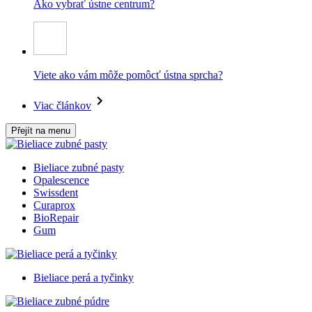
Ako vybrať ústne centrum?
Viete ako vám môže pomôcť ústna sprcha?
Viac článkov
Přejít na menu
Bieliace zubné pasty
Opalescence
Swissdent
Curaprox
BioRepair
Gum
Bieliace perá a tyčinky