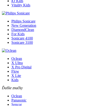
iO Kids
Vitality Kids
Philips Sonicare
New Generation
DiamondClean
For Kids
Sonicare 4100
Sonicare 3100
Oclean
X Ultra
X Pro Digital
Flow
X Lite
Kids
Ďalšie značky
Oclean
Panasonic
Sencor