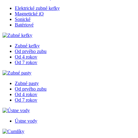
Elektrické zubné kefky
Magnetické iO
Sonické
Batériové
Zubné kefky
Od prvého zubu
Od 4 rokov
Od 7 rokov
Zubné pasty
Od prvého zubu
Od 4 rokov
Od 7 rokov
Ústne vody