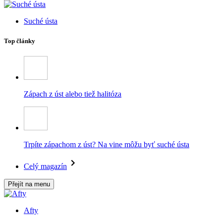
Suché ústa
Top články
Zápach z úst alebo tiež halitóza
Trpíte zápachom z úst? Na vine môžu byť suché ústa
Celý magazín
Přejít na menu
Afty