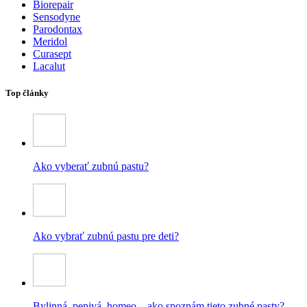
Biorepair
Sensodyne
Parodontax
Meridol
Curasept
Lacalut
Top články
Ako vyberať zubnú pastu?
Ako vybrať zubnú pastu pre deti?
Bylinná, penivá, homeo – ako spoznám tieto zubné pasty?