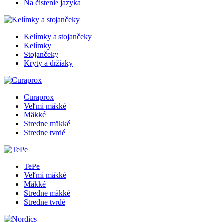
Na čistenie jazyka
Kelímky a stojančeky
Kelímky
Stojančeky
Kryty a držiaky
Curaprox
Veľmi mäkké
Mäkké
Stredne mäkké
Stredne tvrdé
TePe
Veľmi mäkké
Mäkké
Stredne mäkké
Stredne tvrdé