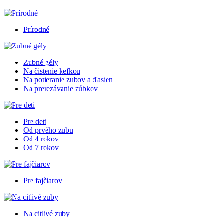
Prírodné
Zubné gély
Na čistenie kefkou
Na potieranie zubov a ďasien
Na prerezávanie zúbkov
Pre deti
Od prvého zubu
Od 4 rokov
Od 7 rokov
Pre fajčiarov
Na citlivé zuby