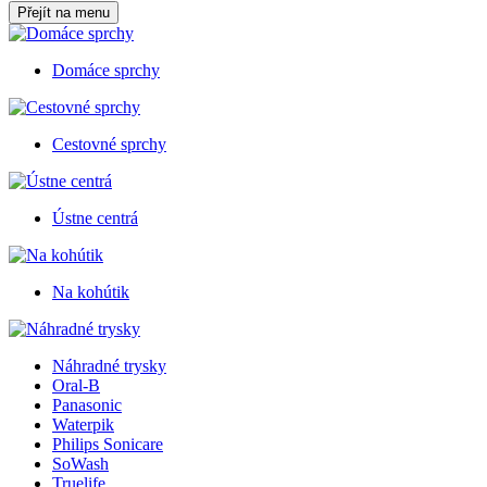
Přejít na menu
Domáce sprchy
Cestovné sprchy
Ústne centrá
Na kohútik
Náhradné trysky
Oral-B
Panasonic
Waterpik
Philips Sonicare
SoWash
Truelife