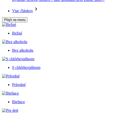
Viac článkov
Přejít na menu
Bežné
Bez alkoholu
S chlórhexidínom
Prírodné
Bieliace