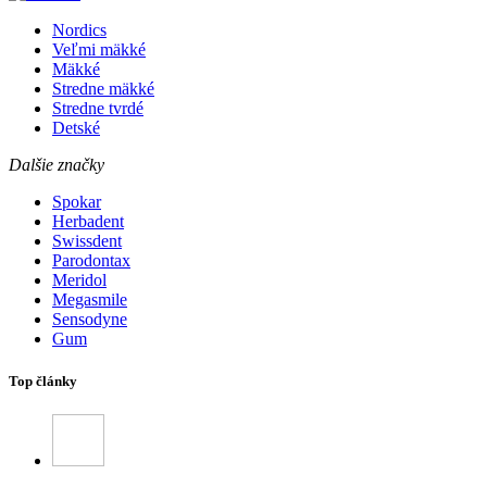
Nordics
Veľmi mäkké
Mäkké
Stredne mäkké
Stredne tvrdé
Detské
Dalšie značky
Spokar
Herbadent
Swissdent
Parodontax
Meridol
Megasmile
Sensodyne
Gum
Top články