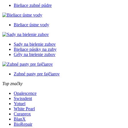
Bieliace zubné púdre
Bieliace ústne vody
Sady na bielenie zubov
Bieliace pásiky na zuby
Gély na bielenie zubov
Zubné pasty pre fajčiarov
Top značky
Opalescence
Swissdent
Yotuel
White Pearl
Curaprox
BlanX
BioRepair