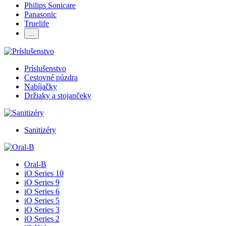
Philips Sonicare
Panasonic
Truelife
…
Príslušenstvo
Cestovné púzdra
Nabíjačky
Držiaky a stojančeky
Sanitizéry
Oral-B
iO Series 10
iO Series 9
iO Series 6
iO Series 5
iO Series 3
iO Series 2