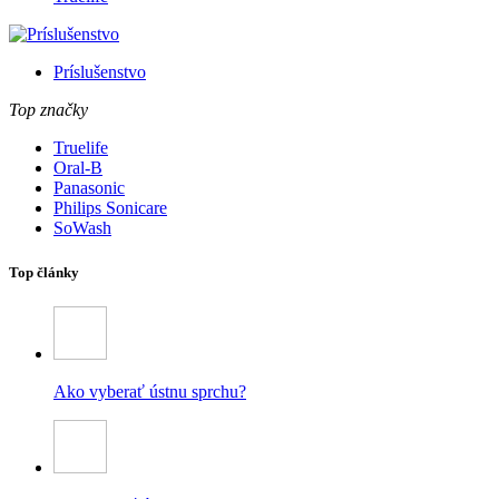
Príslušenstvo
Top značky
Truelife
Oral-B
Panasonic
Philips Sonicare
SoWash
Top články
Ako vyberať ústnu sprchu?