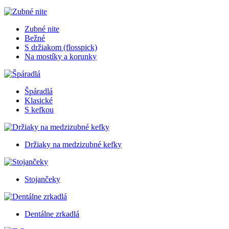
Zubné nite
Bežné
S držiakom (flosspick)
Na mostíky a korunky
Špáradlá
Klasické
S kefkou
Držiaky na medzizubné kefky
Stojančeky
Dentálne zrkadlá