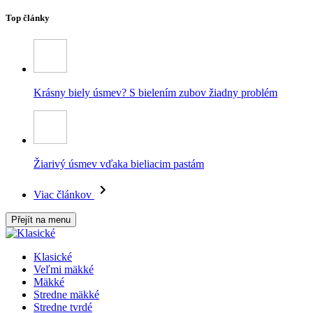
Top články
Krásny biely úsmev? S bielením zubov žiadny problém
Žiarivý úsmev vďaka bieliacim pastám
Viac článkov
Přejít na menu
Klasické
Veľmi mäkké
Mäkké
Stredne mäkké
Stredne tvrdé