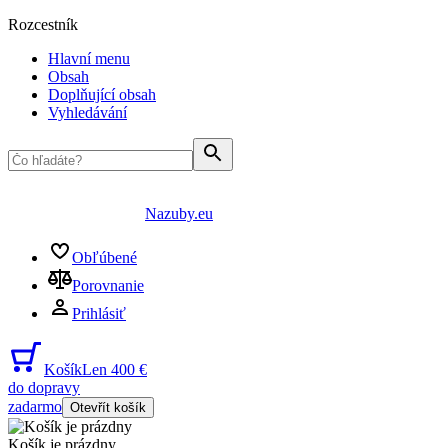
Rozcestník
Hlavní menu
Obsah
Doplňující obsah
Vyhledávání
Nazuby.eu
Obľúbené
Porovnanie
Prihlásiť
Košík
Len 400 €
do dopravy
zadarmo
Otevřít košík
Košík je prázdny
...