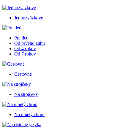
Jednozväzkové
Pre deti
Od prvého zubu
Od 4 rokov
Od 7 rokov
Cestovné
Na strojčeky
Na umelý chrup