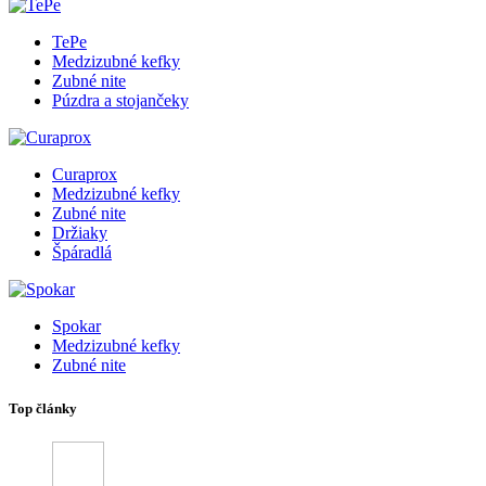
TePe
Medzizubné kefky
Zubné nite
Púzdra a stojančeky
Curaprox
Medzizubné kefky
Zubné nite
Držiaky
Špáradlá
Spokar
Medzizubné kefky
Zubné nite
Top články