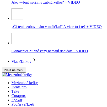
Ako vybrať správnu zubnú kefku? + VIDEO
„Čistenie zubov mám v malíčku!“ A viete to iste? + VIDEO
Odhalenie! Zubné kazy nemajú dedičov + VIDEO
Viac článkov
Přejít na menu
Mezizubné kefky
Dentalpro
TePe
Curaprox
Spokar
Podľa veľkosti