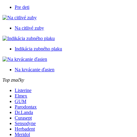
Pre deti
Na citlivé zuby
Indikácia zubného plaku
Na krvácanie ďasien
Top značky
Listerine
Elmex
GUM
Parodontax
Dr.Landa
Curasept
Sensodyne
Herbadent
Meridol