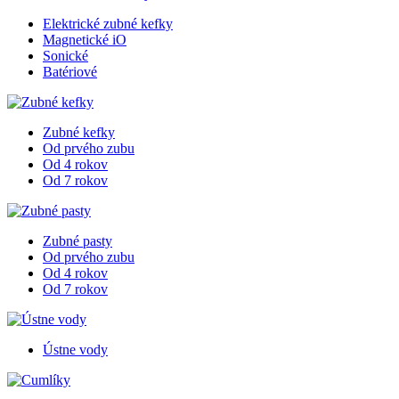
Elektrické zubné kefky
Magnetické iO
Sonické
Batériové
Zubné kefky
Od prvého zubu
Od 4 rokov
Od 7 rokov
Zubné pasty
Od prvého zubu
Od 4 rokov
Od 7 rokov
Ústne vody