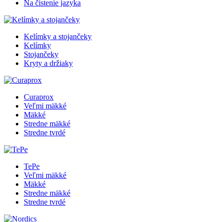
Na čistenie jazyka
Kelímky a stojančeky
Kelímky
Stojančeky
Kryty a držiaky
Curaprox
Veľmi mäkké
Mäkké
Stredne mäkké
Stredne tvrdé
TePe
Veľmi mäkké
Mäkké
Stredne mäkké
Stredne tvrdé