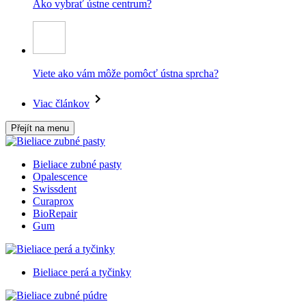
Ako vybrať ústne centrum?
Viete ako vám môže pomôcť ústna sprcha?
Viac článkov
Přejít na menu
Bieliace zubné pasty
Opalescence
Swissdent
Curaprox
BioRepair
Gum
Bieliace perá a tyčinky