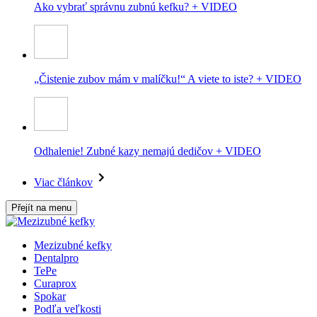
Ako vybrať správnu zubnú kefku? + VIDEO
„Čistenie zubov mám v malíčku!“ A viete to iste? + VIDEO
Odhalenie! Zubné kazy nemajú dedičov + VIDEO
Viac článkov
Přejít na menu
Mezizubné kefky
Dentalpro
TePe
Curaprox
Spokar
Podľa veľkosti