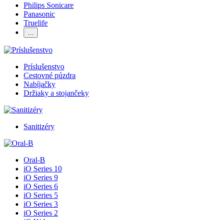
Philips Sonicare
Panasonic
Truelife
…
Príslušenstvo
Cestovné púzdra
Nabíjačky
Držiaky a stojančeky
Sanitizéry
Oral-B
iO Series 10
iO Series 9
iO Series 6
iO Series 5
iO Series 3
iO Series 2