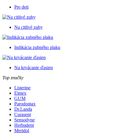
Pre deti
Na citlivé zuby
Indikácia zubného plaku
Na krvácanie ďasien
Top značky
Listerine
Elmex
GUM
Parodontax
Dr.Landa
Curasept
Sensodyne
Herbadent
Meridol