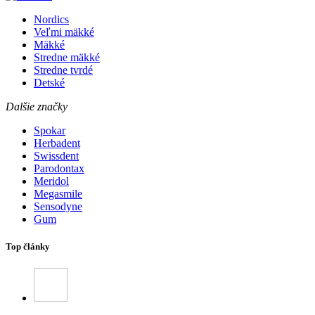
Nordics
Veľmi mäkké
Mäkké
Stredne mäkké
Stredne tvrdé
Detské
Dalšie značky
Spokar
Herbadent
Swissdent
Parodontax
Meridol
Megasmile
Sensodyne
Gum
Top články