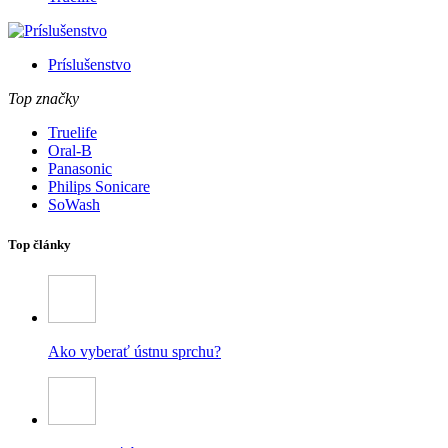
Príslušenstvo
Top značky
Truelife
Oral-B
Panasonic
Philips Sonicare
SoWash
Top články
Ako vyberať ústnu sprchu?