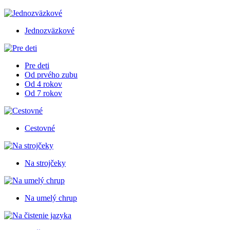
Jednozväzkové
Pre deti
Od prvého zubu
Od 4 rokov
Od 7 rokov
Cestovné
Na strojčeky
Na umelý chrup