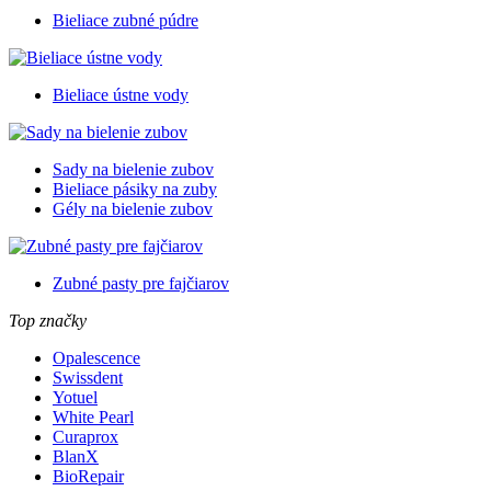
Bieliace zubné púdre
Bieliace ústne vody
Sady na bielenie zubov
Bieliace pásiky na zuby
Gély na bielenie zubov
Zubné pasty pre fajčiarov
Top značky
Opalescence
Swissdent
Yotuel
White Pearl
Curaprox
BlanX
BioRepair