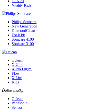
iO Kids
Vitality Kids
Philips Sonicare
New Generation
DiamondClean
For Kids
Sonicare 4100
Sonicare 3100
Oclean
X Ultra
X Pro Digital
Flow
X Lite
Kids
Ďalšie značky
Oclean
Panasonic
Sencor