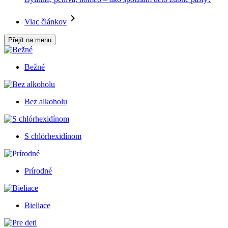
Viac článkov
Přejít na menu
Bežné
Bez alkoholu
S chlórhexidínom
Prírodné
Bieliace