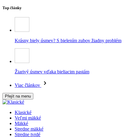
Top články
Krásny biely úsmev? S bielením zubov žiadny problém
Žiarivý úsmev vďaka bieliacim pastám
Viac článkov
Přejít na menu
Klasické
Veľmi mäkké
Mäkké
Stredne mäkké
Stredne tvrdé