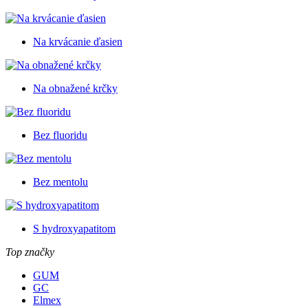
Na krvácanie ďasien
Na obnažené krčky
Bez fluoridu
Bez mentolu
S hydroxyapatitom
Top značky
GUM
GC
Elmex