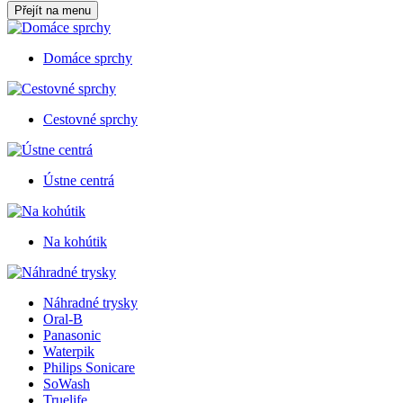
Přejít na menu
Domáce sprchy
Cestovné sprchy
Ústne centrá
Na kohútik
Náhradné trysky
Oral-B
Panasonic
Waterpik
Philips Sonicare
SoWash
Truelife