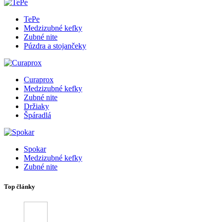
TePe
Medzizubné kefky
Zubné nite
Púzdra a stojančeky
Curaprox
Medzizubné kefky
Zubné nite
Držiaky
Špáradlá
Spokar
Medzizubné kefky
Zubné nite
Top články