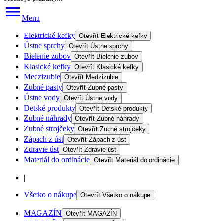
Menu
Elektrické kefky
Otevřít
Elektrické kefky
Ústne sprchy
Otevřít
Ústne sprchy
Bielenie zubov
Otevřít
Bielenie zubov
Klasické kefky
Otevřít
Klasické kefky
Medzizubie
Otevřít
Medzizubie
Zubné pasty
Otevřít
Zubné pasty
Ústne vody
Otevřít
Ústne vody
Detské produkty
Otevřít
Detské produkty
Zubné náhrady
Otevřít
Zubné náhrady
Zubné strojčeky
Otevřít
Zubné strojčeky
Zápach z úst
Otevřít
Zápach z úst
Zdravie úst
Otevřít
Zdravie úst
Materiál do ordinácie
Otevřít
Materiál do ordinácie
|
Všetko o nákupe
Otevřít
Všetko o nákupe
MAGAZÍN
Otevřít
MAGAZÍN