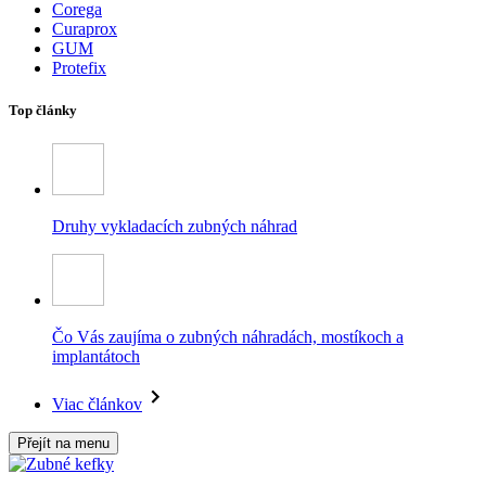
Corega
Curaprox
GUM
Protefix
Top články
Druhy vykladacích zubných náhrad
Čo Vás zaujíma o zubných náhradách, mostíkoch a
implantátoch
Viac článkov
Přejít na menu