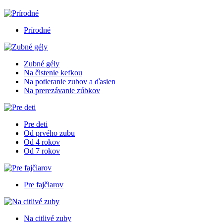
Prírodné
Zubné gély
Na čistenie kefkou
Na potieranie zubov a ďasien
Na prerezávanie zúbkov
Pre deti
Od prvého zubu
Od 4 rokov
Od 7 rokov
Pre fajčiarov
Na citlivé zuby