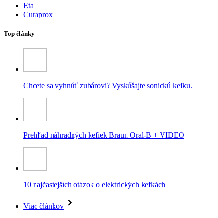
Eta
Curaprox
Top články
Chcete sa vyhnúť zubárovi? Vyskúšajte sonickú kefku.
Prehľad náhradných kefiek Braun Oral-B + VIDEO
10 najčastejších otázok o elektrických kefkách
Viac článkov