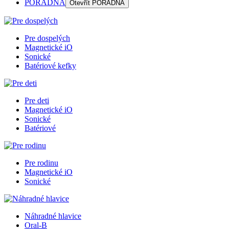
PORADŇA
Otevřít
PORADŇA
Pre dospelých
Magnetické iO
Sonické
Batériové kefky
Pre deti
Magnetické iO
Sonické
Batériové
Pre rodinu
Magnetické iO
Sonické
Náhradné hlavice
Oral-B