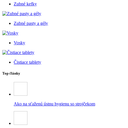
Zubné kefky
Zubné pasty a gély
Vosky
Čistiace tablety
Top články
Ako na sťaženú ústnu hygienu so strojčekom