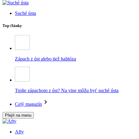
Suché ústa
Top články
Zápach z úst alebo tiež halitóza
Trpíte zápachom z úst? Na vine môžu byť suché ústa
Celý magazín
Přejít na menu
Afty