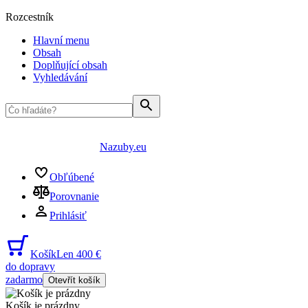
Rozcestník
Hlavní menu
Obsah
Doplňující obsah
Vyhledávání
Nazuby.eu
Obľúbené
Porovnanie
Prihlásiť
Košík
Len 400 €
do dopravy
zadarmo
Otevřít košík
Košík je prázdny
...