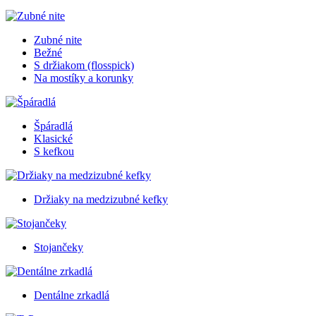
Zubné nite
Bežné
S držiakom (flosspick)
Na mostíky a korunky
Špáradlá
Klasické
S kefkou
Držiaky na medzizubné kefky
Stojančeky
Dentálne zrkadlá