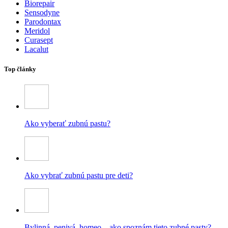
Biorepair
Sensodyne
Parodontax
Meridol
Curasept
Lacalut
Top články
Ako vyberať zubnú pastu?
Ako vybrať zubnú pastu pre deti?
Bylinná, penivá, homeo – ako spoznám tieto zubné pasty?