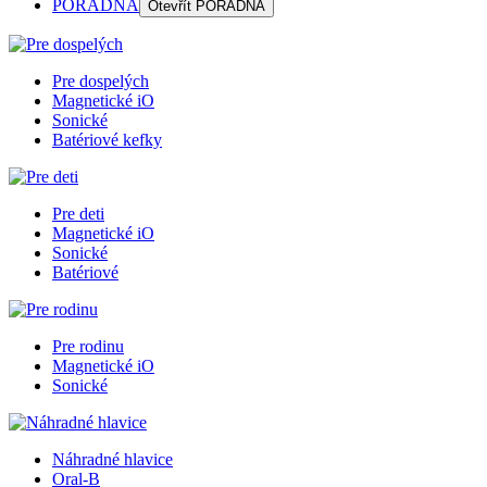
PORADŇA
Otevřít
PORADŇA
Pre dospelých
Magnetické iO
Sonické
Batériové kefky
Pre deti
Magnetické iO
Sonické
Batériové
Pre rodinu
Magnetické iO
Sonické
Náhradné hlavice
Oral-B