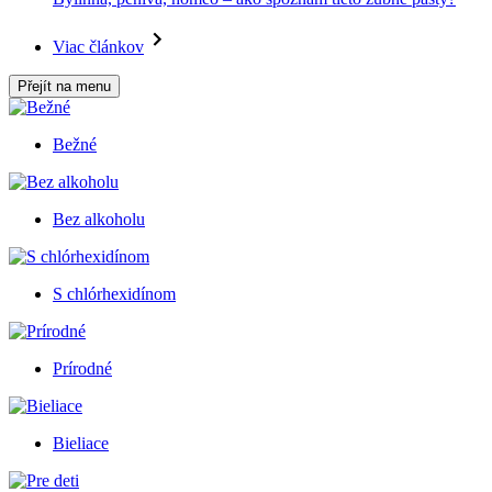
Viac článkov
Přejít na menu
Bežné
Bez alkoholu
S chlórhexidínom
Prírodné
Bieliace