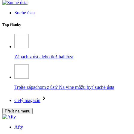
Suché ústa
Top články
Zápach z úst alebo tiež halitóza
Trpíte zápachom z úst? Na vine môžu byť suché ústa
Celý magazín
Přejít na menu
Afty