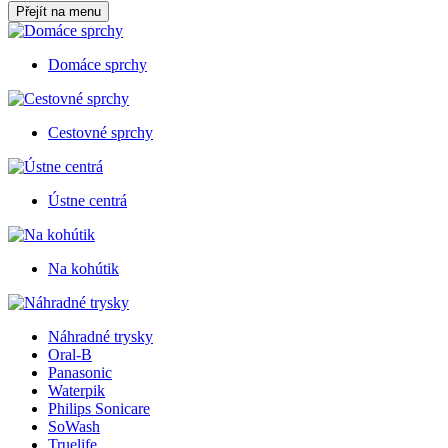
Přejít na menu
Domáce sprchy
Cestovné sprchy
Ústne centrá
Na kohútik
Náhradné trysky
Oral-B
Panasonic
Waterpik
Philips Sonicare
SoWash
Truelife