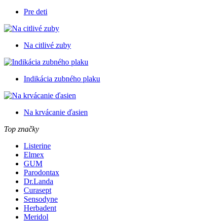
Pre deti
Na citlivé zuby
Indikácia zubného plaku
Na krvácanie ďasien
Top značky
Listerine
Elmex
GUM
Parodontax
Dr.Landa
Curasept
Sensodyne
Herbadent
Meridol