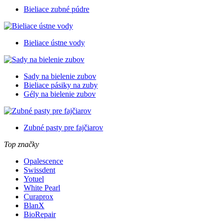
Bieliace zubné púdre
Bieliace ústne vody
Sady na bielenie zubov
Bieliace pásiky na zuby
Gély na bielenie zubov
Zubné pasty pre fajčiarov
Top značky
Opalescence
Swissdent
Yotuel
White Pearl
Curaprox
BlanX
BioRepair