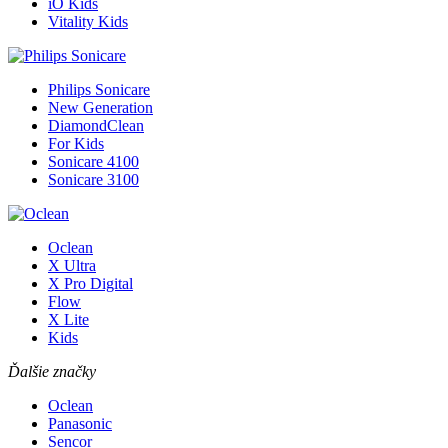
iO Kids
Vitality Kids
Philips Sonicare
New Generation
DiamondClean
For Kids
Sonicare 4100
Sonicare 3100
Oclean
X Ultra
X Pro Digital
Flow
X Lite
Kids
Ďalšie značky
Oclean
Panasonic
Sencor