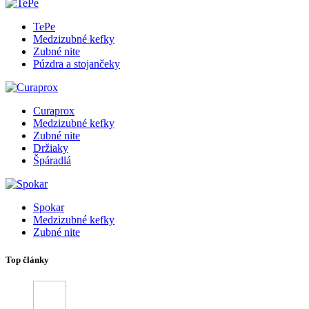
TePe
Medzizubné kefky
Zubné nite
Púzdra a stojančeky
Curaprox
Medzizubné kefky
Zubné nite
Držiaky
Špáradlá
Spokar
Medzizubné kefky
Zubné nite
Top články