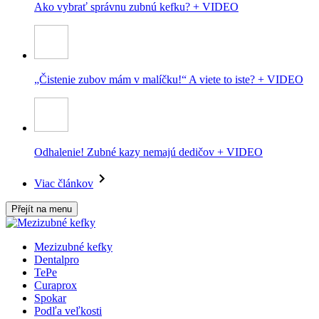
Ako vybrať správnu zubnú kefku? + VIDEO
„Čistenie zubov mám v malíčku!“ A viete to iste? + VIDEO
Odhalenie! Zubné kazy nemajú dedičov + VIDEO
Viac článkov
Přejít na menu
Mezizubné kefky
Dentalpro
TePe
Curaprox
Spokar
Podľa veľkosti