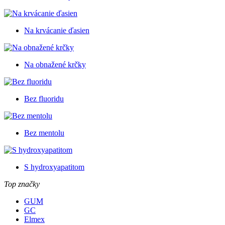
Na krvácanie ďasien
Na obnažené krčky
Bez fluoridu
Bez mentolu
S hydroxyapatitom
Top značky
GUM
GC
Elmex