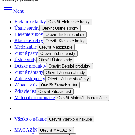
Menu
Elektrické kefky
Otevřít
Elektrické kefky
Ústne sprchy
Otevřít
Ústne sprchy
Bielenie zubov
Otevřít
Bielenie zubov
Klasické kefky
Otevřít
Klasické kefky
Medzizubie
Otevřít
Medzizubie
Zubné pasty
Otevřít
Zubné pasty
Ústne vody
Otevřít
Ústne vody
Detské produkty
Otevřít
Detské produkty
Zubné náhrady
Otevřít
Zubné náhrady
Zubné strojčeky
Otevřít
Zubné strojčeky
Zápach z úst
Otevřít
Zápach z úst
Zdravie úst
Otevřít
Zdravie úst
Materiál do ordinácie
Otevřít
Materiál do ordinácie
|
Všetko o nákupe
Otevřít
Všetko o nákupe
MAGAZÍN
Otevřít
MAGAZÍN