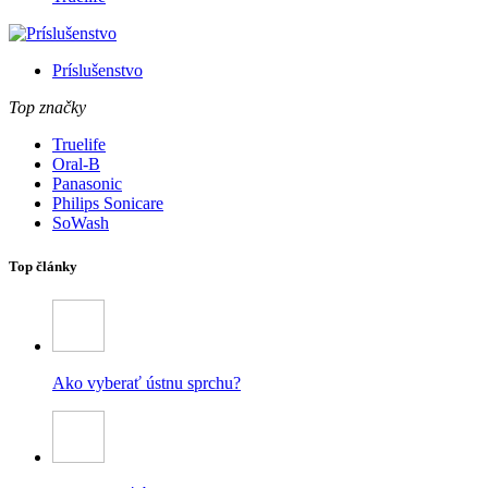
Príslušenstvo
Top značky
Truelife
Oral-B
Panasonic
Philips Sonicare
SoWash
Top články
Ako vyberať ústnu sprchu?