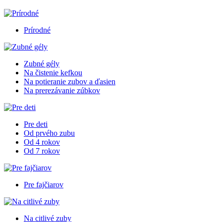
Prírodné
Zubné gély
Na čistenie kefkou
Na potieranie zubov a ďasien
Na prerezávanie zúbkov
Pre deti
Od prvého zubu
Od 4 rokov
Od 7 rokov
Pre fajčiarov
Na citlivé zuby