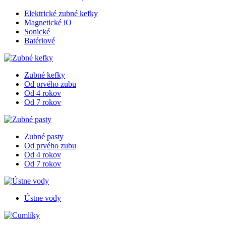
Elektrické zubné kefky
Magnetické iO
Sonické
Batériové
Zubné kefky
Od prvého zubu
Od 4 rokov
Od 7 rokov
Zubné pasty
Od prvého zubu
Od 4 rokov
Od 7 rokov
Ústne vody