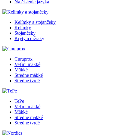
Na čistenie jazyka
Kelímky a stojančeky
Kelímky
Stojančeky
Kryty a držiaky
Curaprox
Veľmi mäkké
Mäkké
Stredne mäkké
Stredne tvrdé
TePe
Veľmi mäkké
Mäkké
Stredne mäkké
Stredne tvrdé