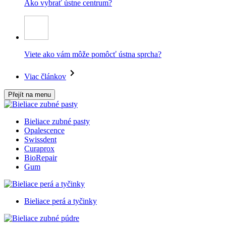
Ako vybrať ústne centrum?
Viete ako vám môže pomôcť ústna sprcha?
Viac článkov
Přejít na menu
Bieliace zubné pasty
Opalescence
Swissdent
Curaprox
BioRepair
Gum
Bieliace perá a tyčinky