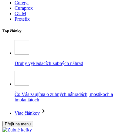
Corega
Curaprox
GUM
Protefix
Top články
Druhy vykladacích zubných náhrad
Čo Vás zaujíma o zubných náhradách, mostíkoch a
implantátoch
Viac článkov
Přejít na menu