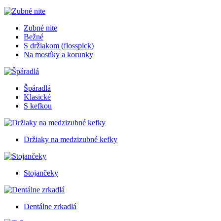
Zubné nite
Bežné
S držiakom (flosspick)
Na mostíky a korunky
Špáradlá
Klasické
S kefkou
Držiaky na medzizubné kefky
Stojančeky
Dentálne zrkadlá