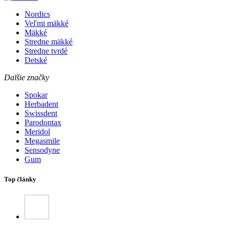
Nordics
Veľmi mäkké
Mäkké
Stredne mäkké
Stredne tvrdé
Detské
Dalšie značky
Spokar
Herbadent
Swissdent
Parodontax
Meridol
Megasmile
Sensodyne
Gum
Top články