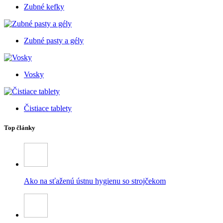
Zubné kefky
Zubné pasty a gély
Vosky
Čistiace tablety
Top články
Ako na sťaženú ústnu hygienu so strojčekom