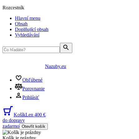
Rozcestník
Hlavní menu
Obsah
Doplňující obsah
Vyhledávání
Nazuby.eu
Obľúbené
Porovnanie
Prihlásiť
Košík
Len 400 €
do dopravy
zadarmo
Otevřít košík
Košík je prázdny
...