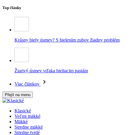
Top články
Krásny biely úsmev? S bielením zubov žiadny problém
Žiarivý úsmev vďaka bieliacim pastám
Viac článkov
Přejít na menu
Klasické
Veľmi mäkké
Mäkké
Stredne mäkké
Stredne tvrdé