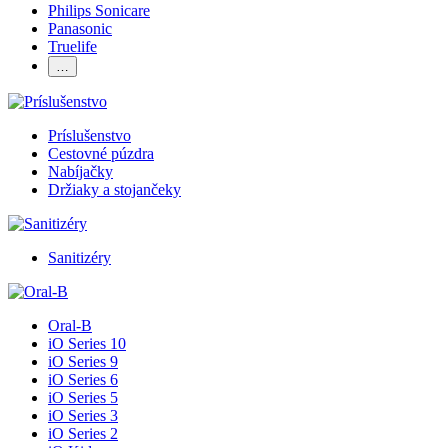
Philips Sonicare
Panasonic
Truelife
…
Príslušenstvo
Cestovné púzdra
Nabíjačky
Držiaky a stojančeky
Sanitizéry
Oral-B
iO Series 10
iO Series 9
iO Series 6
iO Series 5
iO Series 3
iO Series 2