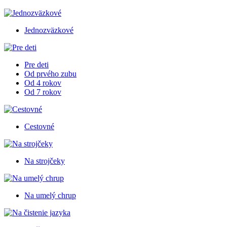
Jednozväzkové
Pre deti
Od prvého zubu
Od 4 rokov
Od 7 rokov
Cestovné
Na strojčeky
Na umelý chrup