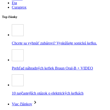
Eta
Curaprox
Top články
Chcete sa vyhnúť zubárovi? Vyskúšajte sonickú kefku.
Prehľad náhradných kefiek Braun Oral-B + VIDEO
10 najčastejších otázok o elektrických kefkách
Viac článkov