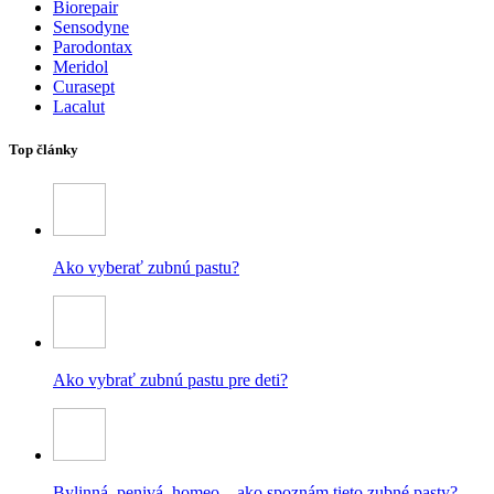
Biorepair
Sensodyne
Parodontax
Meridol
Curasept
Lacalut
Top články
Ako vyberať zubnú pastu?
Ako vybrať zubnú pastu pre deti?
Bylinná, penivá, homeo – ako spoznám tieto zubné pasty?