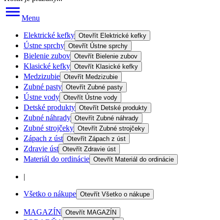
Menu
Elektrické kefky
Otevřít
Elektrické kefky
Ústne sprchy
Otevřít
Ústne sprchy
Bielenie zubov
Otevřít
Bielenie zubov
Klasické kefky
Otevřít
Klasické kefky
Medzizubie
Otevřít
Medzizubie
Zubné pasty
Otevřít
Zubné pasty
Ústne vody
Otevřít
Ústne vody
Detské produkty
Otevřít
Detské produkty
Zubné náhrady
Otevřít
Zubné náhrady
Zubné strojčeky
Otevřít
Zubné strojčeky
Zápach z úst
Otevřít
Zápach z úst
Zdravie úst
Otevřít
Zdravie úst
Materiál do ordinácie
Otevřít
Materiál do ordinácie
|
Všetko o nákupe
Otevřít
Všetko o nákupe
MAGAZÍN
Otevřít
MAGAZÍN