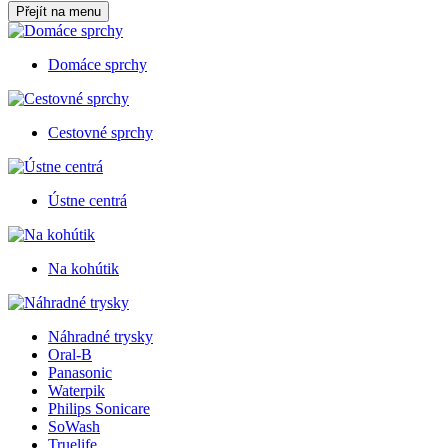
Přejít na menu
Domáce sprchy
Cestovné sprchy
Ústne centrá
Na kohútik
Náhradné trysky
Oral-B
Panasonic
Waterpik
Philips Sonicare
SoWash
Truelife