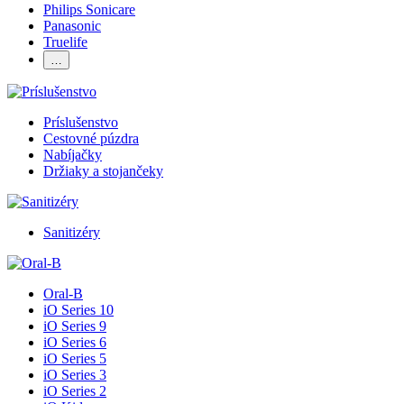
Philips Sonicare
Panasonic
Truelife
…
Príslušenstvo
Cestovné púzdra
Nabíjačky
Držiaky a stojančeky
Sanitizéry
Oral-B
iO Series 10
iO Series 9
iO Series 6
iO Series 5
iO Series 3
iO Series 2