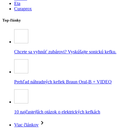
Eta
Curaprox
Top články
Chcete sa vyhnúť zubárovi? Vyskúšajte sonickú kefku.
Prehľad náhradných kefiek Braun Oral-B + VIDEO
10 najčastejších otázok o elektrických kefkách
Viac článkov