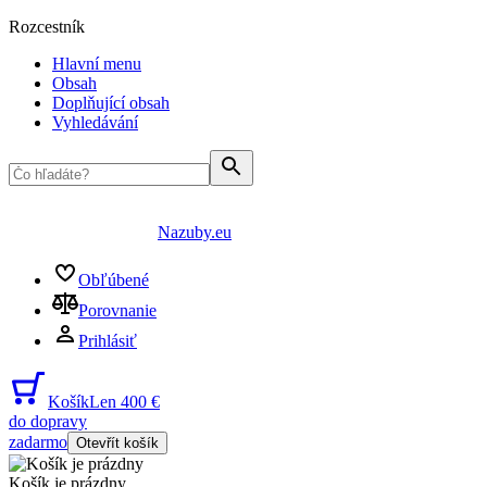
Rozcestník
Hlavní menu
Obsah
Doplňující obsah
Vyhledávání
Nazuby.eu
Obľúbené
Porovnanie
Prihlásiť
Košík
Len 400 €
do dopravy
zadarmo
Otevřít košík
Košík je prázdny
...