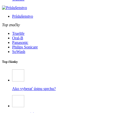
Príslušenstvo
Top značky
Truelife
Oral-B
Panasonic
Philips Sonicare
SoWash
Top články
Ako vyberať ústnu sprchu?