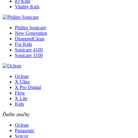
iO Kids
Vitality Kids
Philips Sonicare
New Generation
DiamondClean
For Kids
Sonicare 4100
Sonicare 3100
Oclean
X Ultra
X Pro Digital
Flow
X Lite
Kids
Ďalšie značky
Oclean
Panasonic
Sencor