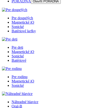
PORADŇA
Otevřít
PORADŇA
Pre dospelých
Magnetické iO
Sonické
Batériové kefky
Pre deti
Magnetické iO
Sonické
Batériové
Pre rodinu
Magnetické iO
Sonické
Náhradné hlavice
Oral-B