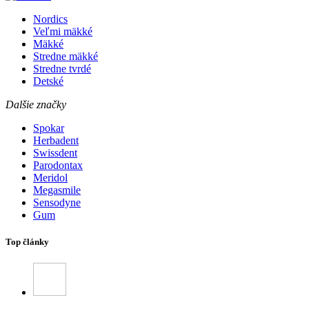
Nordics
Veľmi mäkké
Mäkké
Stredne mäkké
Stredne tvrdé
Detské
Dalšie značky
Spokar
Herbadent
Swissdent
Parodontax
Meridol
Megasmile
Sensodyne
Gum
Top články