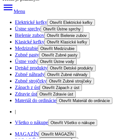
Menu
Elektrické kefky
Otevřít
Elektrické kefky
Ústne sprchy
Otevřít
Ústne sprchy
Bielenie zubov
Otevřít
Bielenie zubov
Klasické kefky
Otevřít
Klasické kefky
Medzizubie
Otevřít
Medzizubie
Zubné pasty
Otevřít
Zubné pasty
Ústne vody
Otevřít
Ústne vody
Detské produkty
Otevřít
Detské produkty
Zubné náhrady
Otevřít
Zubné náhrady
Zubné strojčeky
Otevřít
Zubné strojčeky
Zápach z úst
Otevřít
Zápach z úst
Zdravie úst
Otevřít
Zdravie úst
Materiál do ordinácie
Otevřít
Materiál do ordinácie
|
Všetko o nákupe
Otevřít
Všetko o nákupe
MAGAZÍN
Otevřít
MAGAZÍN