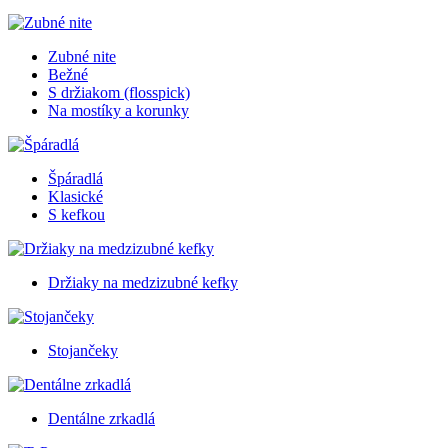
Zubné nite
Bežné
S držiakom (flosspick)
Na mostíky a korunky
Špáradlá
Klasické
S kefkou
Držiaky na medzizubné kefky
Stojančeky
Dentálne zrkadlá