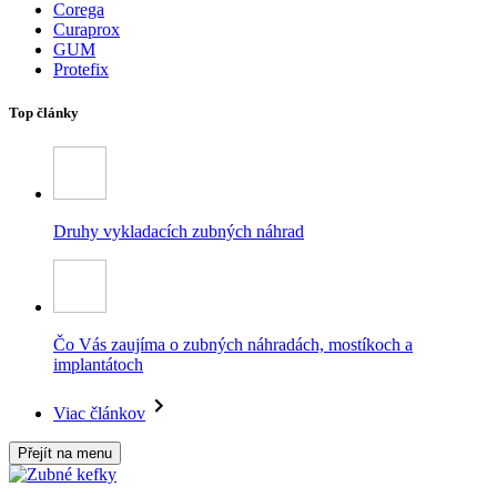
Corega
Curaprox
GUM
Protefix
Top články
Druhy vykladacích zubných náhrad
Čo Vás zaujíma o zubných náhradách, mostíkoch a
implantátoch
Viac článkov
Přejít na menu