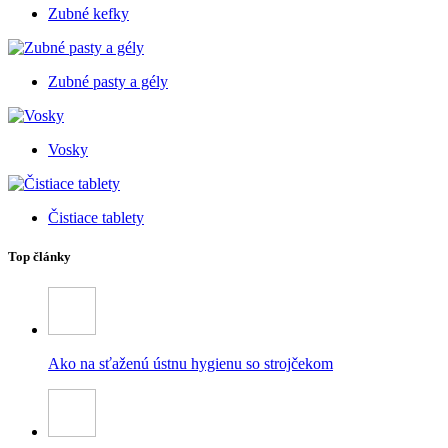
Zubné kefky
Zubné pasty a gély
Vosky
Čistiace tablety
Top články
Ako na sťaženú ústnu hygienu so strojčekom