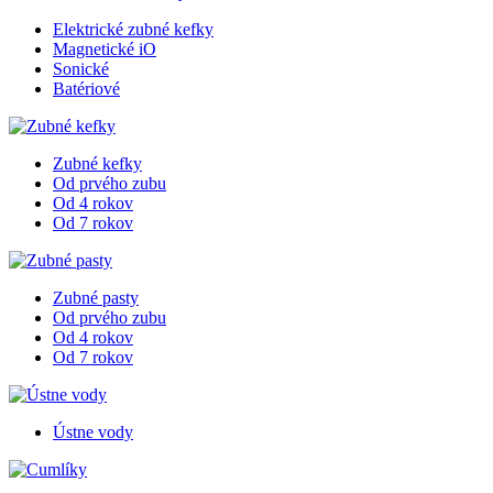
Elektrické zubné kefky
Magnetické iO
Sonické
Batériové
Zubné kefky
Od prvého zubu
Od 4 rokov
Od 7 rokov
Zubné pasty
Od prvého zubu
Od 4 rokov
Od 7 rokov
Ústne vody