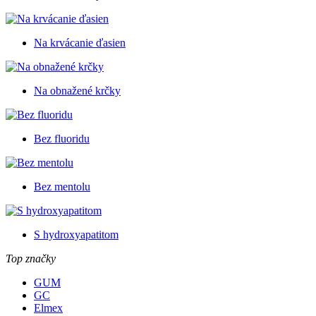
Na krvácanie ďasien
Na obnažené krčky
Bez fluoridu
Bez mentolu
S hydroxyapatitom
Top značky
GUM
GC
Elmex