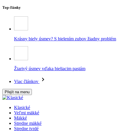
Top články
Krásny biely úsmev? S bielením zubov žiadny problém
Žiarivý úsmev vďaka bieliacim pastám
Viac článkov
Přejít na menu
Klasické
Veľmi mäkké
Mäkké
Stredne mäkké
Stredne tvrdé