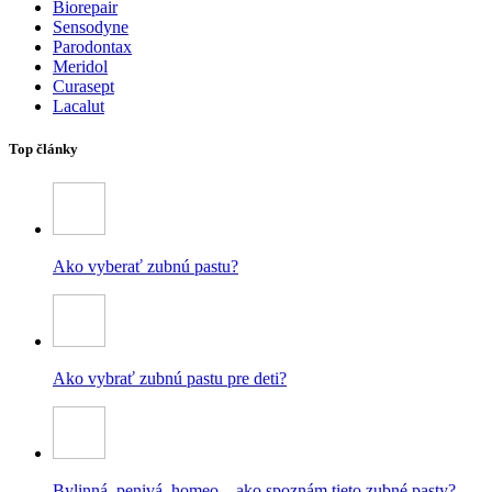
Biorepair
Sensodyne
Parodontax
Meridol
Curasept
Lacalut
Top články
Ako vyberať zubnú pastu?
Ako vybrať zubnú pastu pre deti?
Bylinná, penivá, homeo – ako spoznám tieto zubné pasty?