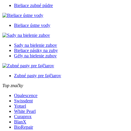
Bieliace zubné púdre
Bieliace ústne vody
Sady na bielenie zubov
Bieliace pásiky na zuby
Gély na bielenie zubov
Zubné pasty pre fajčiarov
Top značky
Opalescence
Swissdent
Yotuel
White Pearl
Curaprox
BlanX
BioRepair