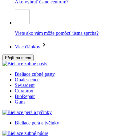
Ako vybrať ústne centrum?
Viete ako vám môže pomôcť ústna sprcha?
Viac článkov
Přejít na menu
Bieliace zubné pasty
Opalescence
Swissdent
Curaprox
BioRepair
Gum
Bieliace perá a tyčinky