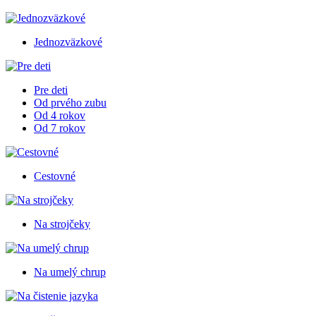
Jednozväzkové
Pre deti
Od prvého zubu
Od 4 rokov
Od 7 rokov
Cestovné
Na strojčeky
Na umelý chrup