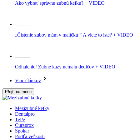
Ako vybrať správnu zubnú kefku? + VIDEO
„Čistenie zubov mám v malíčku!“ A viete to iste? + VIDEO
Odhalenie! Zubné kazy nemajú dedičov + VIDEO
Viac článkov
Přejít na menu
Mezizubné kefky
Dentalpro
TePe
Curaprox
Spokar
Podľa veľkosti