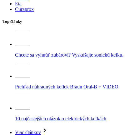
Eta
Curaprox
Top články
Chcete sa vyhnúť zubárovi? Vyskúšajte sonickú kefku.
Prehľad náhradných kefiek Braun Oral-B + VIDEO
10 najčastejších otázok o elektrických kefkách
Viac článkov