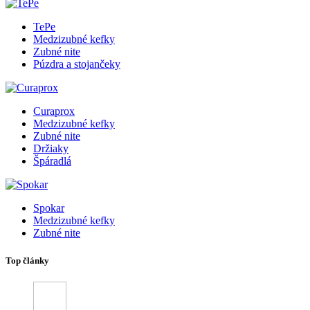
TePe
Medzizubné kefky
Zubné nite
Púzdra a stojančeky
Curaprox
Medzizubné kefky
Zubné nite
Držiaky
Špáradlá
Spokar
Medzizubné kefky
Zubné nite
Top články