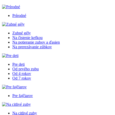
Prírodné
Zubné gély
Na čistenie kefkou
Na potieranie zubov a ďasien
Na prerezávanie zúbkov
Pre deti
Od prvého zubu
Od 4 rokov
Od 7 rokov
Pre fajčiarov
Na citlivé zuby