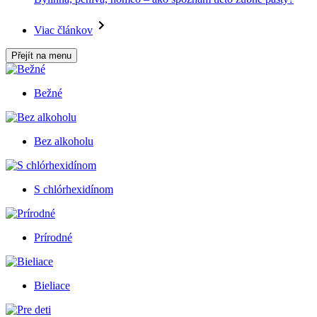
Viac článkov
Přejít na menu
Bežné
Bez alkoholu
S chlórhexidínom
Prírodné
Bieliace