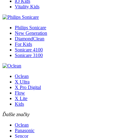
iO Kids
Vitality Kids
Philips Sonicare
New Generation
DiamondClean
For Kids
Sonicare 4100
Sonicare 3100
Oclean
X Ultra
X Pro Digital
Flow
X Lite
Kids
Ďalšie značky
Oclean
Panasonic
Sencor