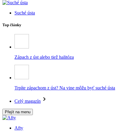
Suché ústa
Top články
Zápach z úst alebo tiež halitóza
Trpíte zápachom z úst? Na vine môžu byť suché ústa
Celý magazín
Přejít na menu
Afty