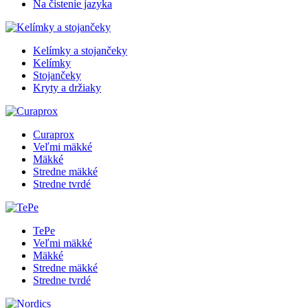
Na čistenie jazyka
Kelímky a stojančeky
Kelímky
Stojančeky
Kryty a držiaky
Curaprox
Veľmi mäkké
Mäkké
Stredne mäkké
Stredne tvrdé
TePe
Veľmi mäkké
Mäkké
Stredne mäkké
Stredne tvrdé