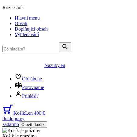
Rozcestník
Hlavní menu
Obsah
Doplňující obsah
Vyhledávání
Nazuby.eu
Obľúbené
Porovnanie
Prihlásiť
Košík
Len 400 €
do dopravy
zadarmo
Otevřít košík
Košík je prázdny
...