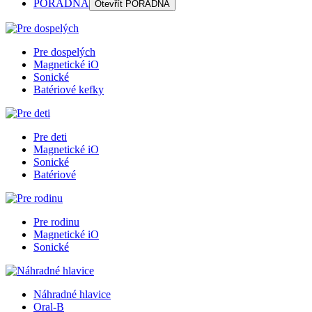
PORADŇA
Otevřít
PORADŇA
Pre dospelých
Magnetické iO
Sonické
Batériové kefky
Pre deti
Magnetické iO
Sonické
Batériové
Pre rodinu
Magnetické iO
Sonické
Náhradné hlavice
Oral-B