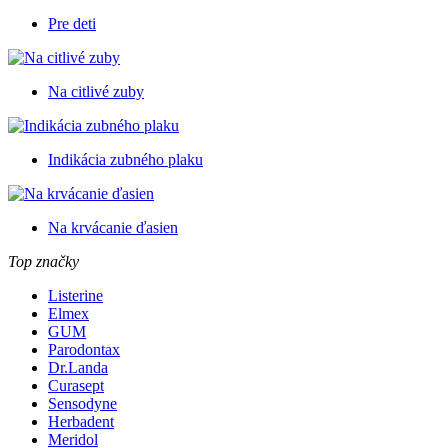
Pre deti
Na citlivé zuby
Indikácia zubného plaku
Na krvácanie ďasien
Top značky
Listerine
Elmex
GUM
Parodontax
Dr.Landa
Curasept
Sensodyne
Herbadent
Meridol