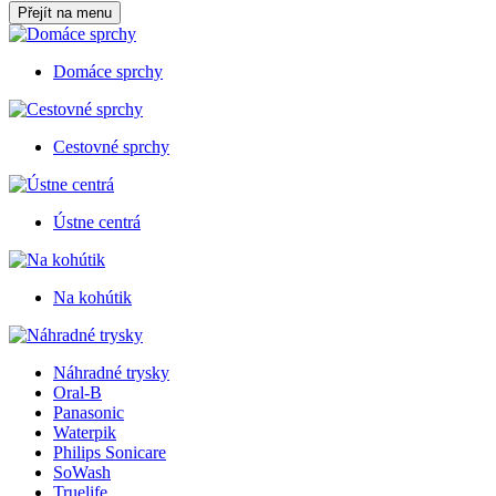
Přejít na menu
Domáce sprchy
Cestovné sprchy
Ústne centrá
Na kohútik
Náhradné trysky
Oral-B
Panasonic
Waterpik
Philips Sonicare
SoWash
Truelife