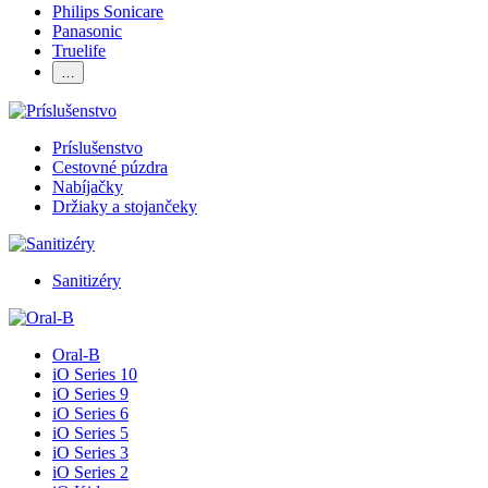
Philips Sonicare
Panasonic
Truelife
…
Príslušenstvo
Cestovné púzdra
Nabíjačky
Držiaky a stojančeky
Sanitizéry
Oral-B
iO Series 10
iO Series 9
iO Series 6
iO Series 5
iO Series 3
iO Series 2