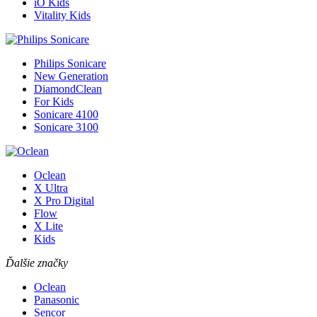
iO Kids
Vitality Kids
Philips Sonicare
New Generation
DiamondClean
For Kids
Sonicare 4100
Sonicare 3100
Oclean
X Ultra
X Pro Digital
Flow
X Lite
Kids
Ďalšie značky
Oclean
Panasonic
Sencor