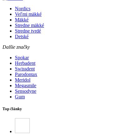
Nordics
Veľmi mäkké
Mäkké
Stredne mäkké
Stredne tvrdé
Detské
Dalšie značky
Spokar
Herbadent
Swissdent
Parodontax
Meridol
Megasmile
Sensodyne
Gum
Top články