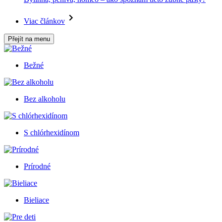
Viac článkov
Přejít na menu
Bežné
Bez alkoholu
S chlórhexidínom
Prírodné
Bieliace