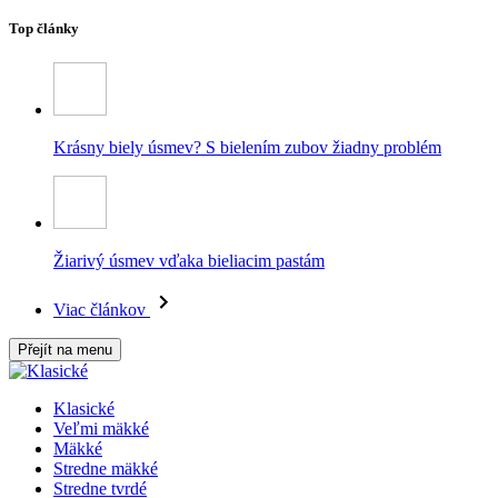
Top články
Krásny biely úsmev? S bielením zubov žiadny problém
Žiarivý úsmev vďaka bieliacim pastám
Viac článkov
Přejít na menu
Klasické
Veľmi mäkké
Mäkké
Stredne mäkké
Stredne tvrdé