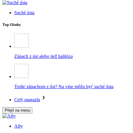
Suché ústa
Top články
Zápach z úst alebo tiež halitóza
Trpíte zápachom z úst? Na vine môžu byť suché ústa
Celý magazín
Přejít na menu
Afty