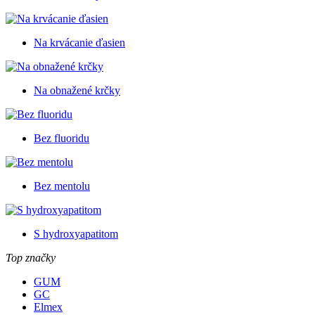
Na krvácanie ďasien
Na obnažené krčky
Bez fluoridu
Bez mentolu
S hydroxyapatitom
Top značky
GUM
GC
Elmex