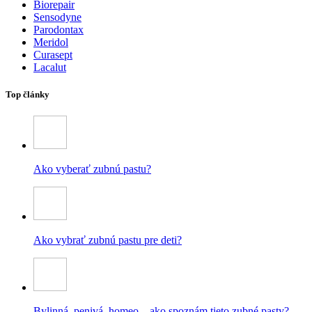
Biorepair
Sensodyne
Parodontax
Meridol
Curasept
Lacalut
Top články
Ako vyberať zubnú pastu?
Ako vybrať zubnú pastu pre deti?
Bylinná, penivá, homeo – ako spoznám tieto zubné pasty?