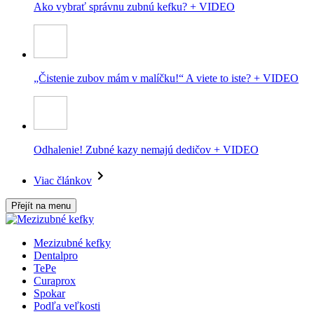
Ako vybrať správnu zubnú kefku? + VIDEO
„Čistenie zubov mám v malíčku!“ A viete to iste? + VIDEO
Odhalenie! Zubné kazy nemajú dedičov + VIDEO
Viac článkov
Přejít na menu
Mezizubné kefky
Dentalpro
TePe
Curaprox
Spokar
Podľa veľkosti