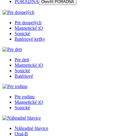
PORADŇA
Otevřít
PORADŇA
Pre dospelých
Magnetické iO
Sonické
Batériové kefky
Pre deti
Magnetické iO
Sonické
Batériové
Pre rodinu
Magnetické iO
Sonické
Náhradné hlavice
Oral-B