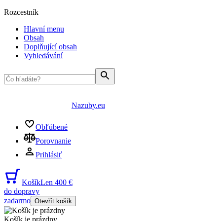
Rozcestník
Hlavní menu
Obsah
Doplňující obsah
Vyhledávání
Nazuby.eu
Obľúbené
Porovnanie
Prihlásiť
Košík
Len 400 €
do dopravy
zadarmo
Otevřít košík
Košík je prázdny
...