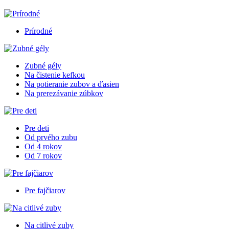
Prírodné
Zubné gély
Na čistenie kefkou
Na potieranie zubov a ďasien
Na prerezávanie zúbkov
Pre deti
Od prvého zubu
Od 4 rokov
Od 7 rokov
Pre fajčiarov
Na citlivé zuby