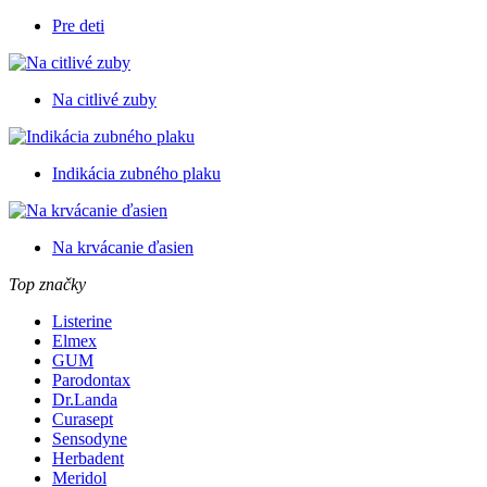
Pre deti
Na citlivé zuby
Indikácia zubného plaku
Na krvácanie ďasien
Top značky
Listerine
Elmex
GUM
Parodontax
Dr.Landa
Curasept
Sensodyne
Herbadent
Meridol