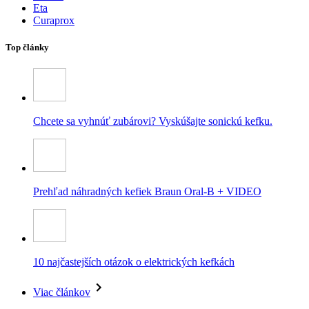
Eta
Curaprox
Top články
Chcete sa vyhnúť zubárovi? Vyskúšajte sonickú kefku.
Prehľad náhradných kefiek Braun Oral-B + VIDEO
10 najčastejších otázok o elektrických kefkách
Viac článkov