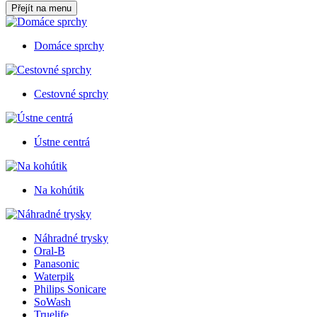
Přejít na menu
Domáce sprchy
Cestovné sprchy
Ústne centrá
Na kohútik
Náhradné trysky
Oral-B
Panasonic
Waterpik
Philips Sonicare
SoWash
Truelife