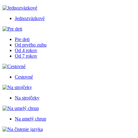
Jednozväzkové
Pre deti
Od prvého zubu
Od 4 rokov
Od 7 rokov
Cestovné
Na strojčeky
Na umelý chrup