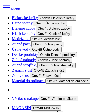
Menu
Elektrické kefky
Otevřít
Elektrické kefky
Ústne sprchy
Otevřít
Ústne sprchy
Bielenie zubov
Otevřít
Bielenie zubov
Klasické kefky
Otevřít
Klasické kefky
Medzizubie
Otevřít
Medzizubie
Zubné pasty
Otevřít
Zubné pasty
Ústne vody
Otevřít
Ústne vody
Detské produkty
Otevřít
Detské produkty
Zubné náhrady
Otevřít
Zubné náhrady
Zubné strojčeky
Otevřít
Zubné strojčeky
Zápach z úst
Otevřít
Zápach z úst
Zdravie úst
Otevřít
Zdravie úst
Materiál do ordinácie
Otevřít
Materiál do ordinácie
|
Všetko o nákupe
Otevřít
Všetko o nákupe
MAGAZÍN
Otevřít
MAGAZÍN