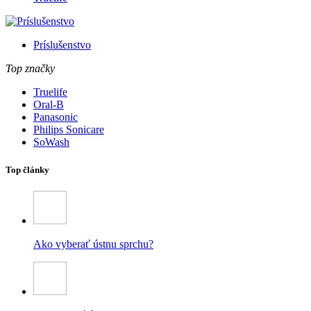
Príslušenstvo
Top značky
Truelife
Oral-B
Panasonic
Philips Sonicare
SoWash
Top články
Ako vyberať ústnu sprchu?