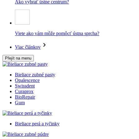
Ako vybrať ústne centrum?
Viete ako vám môže pomôcť ústna sprcha?
Viac článkov
Přejít na menu
Bieliace zubné pasty
Opalescence
Swissdent
Curaprox
BioRepair
Gum
Bieliace perá a tyčinky