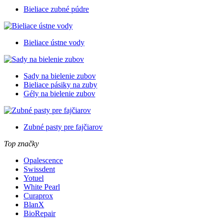
Bieliace zubné púdre
Bieliace ústne vody
Sady na bielenie zubov
Bieliace pásiky na zuby
Gély na bielenie zubov
Zubné pasty pre fajčiarov
Top značky
Opalescence
Swissdent
Yotuel
White Pearl
Curaprox
BlanX
BioRepair