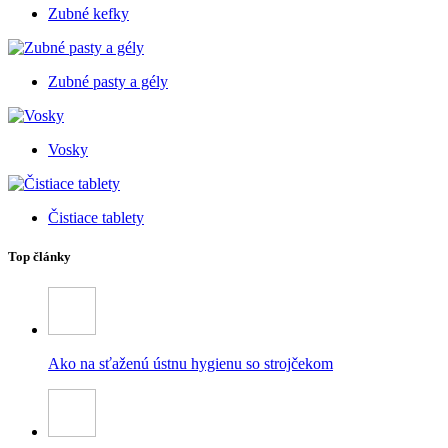
Zubné kefky
Zubné pasty a gély
Vosky
Čistiace tablety
Top články
Ako na sťaženú ústnu hygienu so strojčekom