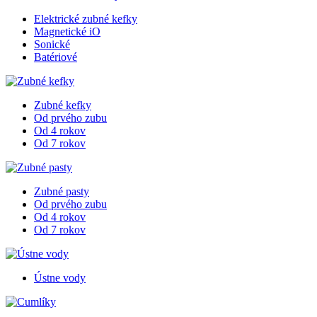
Elektrické zubné kefky
Magnetické iO
Sonické
Batériové
Zubné kefky
Od prvého zubu
Od 4 rokov
Od 7 rokov
Zubné pasty
Od prvého zubu
Od 4 rokov
Od 7 rokov
Ústne vody