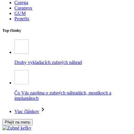
Corega
Curaprox
GUM
Protefix
Top články
Druhy vykladacích zubných náhrad
Čo Vás zaujíma o zubných náhradách, mostíkoch a
implantátoch
Viac článkov
Přejít na menu