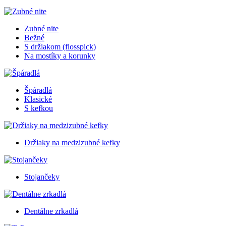
Zubné nite
Bežné
S držiakom (flosspick)
Na mostíky a korunky
Špáradlá
Klasické
S kefkou
Držiaky na medzizubné kefky
Stojančeky
Dentálne zrkadlá