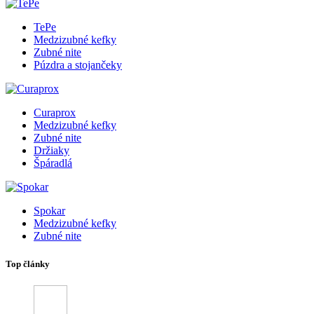
TePe
Medzizubné kefky
Zubné nite
Púzdra a stojančeky
Curaprox
Medzizubné kefky
Zubné nite
Držiaky
Špáradlá
Spokar
Medzizubné kefky
Zubné nite
Top články