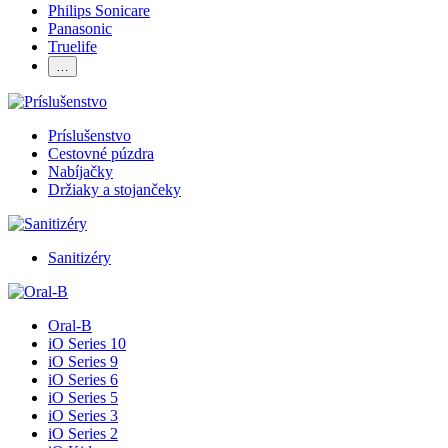
Philips Sonicare
Panasonic
Truelife
…
Príslušenstvo
Cestovné púzdra
Nabíjačky
Držiaky a stojančeky
Sanitizéry
Oral-B
iO Series 10
iO Series 9
iO Series 6
iO Series 5
iO Series 3
iO Series 2