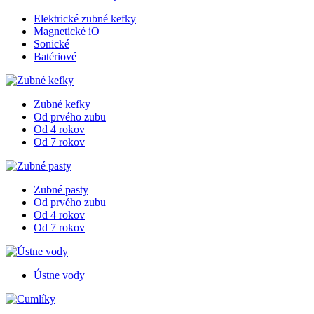
Elektrické zubné kefky
Magnetické iO
Sonické
Batériové
Zubné kefky
Od prvého zubu
Od 4 rokov
Od 7 rokov
Zubné pasty
Od prvého zubu
Od 4 rokov
Od 7 rokov
Ústne vody