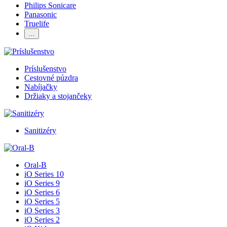
Philips Sonicare
Panasonic
Truelife
…
Príslušenstvo
Cestovné púzdra
Nabíjačky
Držiaky a stojančeky
Sanitizéry
Oral-B
iO Series 10
iO Series 9
iO Series 6
iO Series 5
iO Series 3
iO Series 2