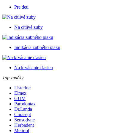
Pre deti
Na citlivé zuby
Indikácia zubného plaku
Na krvácanie ďasien
Top značky
Listerine
Elmex
GUM
Parodontax
Dr.Landa
Curasept
Sensodyne
Herbadent
Meridol