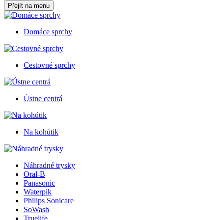
Přejít na menu
Domáce sprchy
Cestovné sprchy
Ústne centrá
Na kohútik
Náhradné trysky
Oral-B
Panasonic
Waterpik
Philips Sonicare
SoWash
Truelife