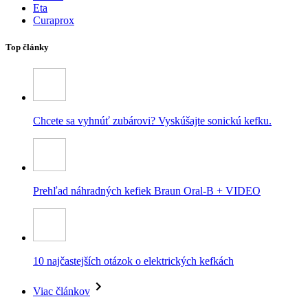
Eta
Curaprox
Top články
Chcete sa vyhnúť zubárovi? Vyskúšajte sonickú kefku.
Prehľad náhradných kefiek Braun Oral-B + VIDEO
10 najčastejších otázok o elektrických kefkách
Viac článkov