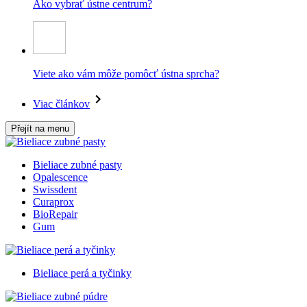
Ako vybrať ústne centrum?
Viete ako vám môže pomôcť ústna sprcha?
Viac článkov
Přejít na menu
Bieliace zubné pasty
Opalescence
Swissdent
Curaprox
BioRepair
Gum
Bieliace perá a tyčinky