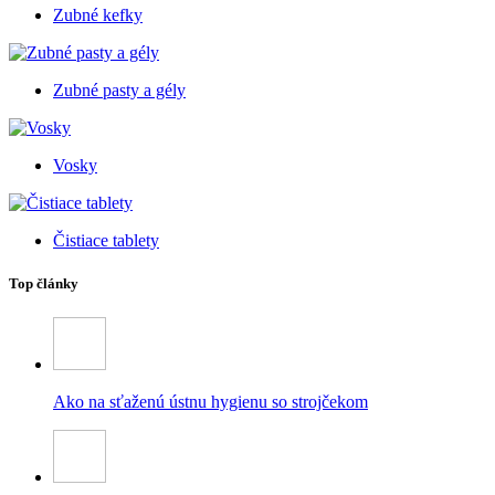
Zubné kefky
Zubné pasty a gély
Vosky
Čistiace tablety
Top články
Ako na sťaženú ústnu hygienu so strojčekom