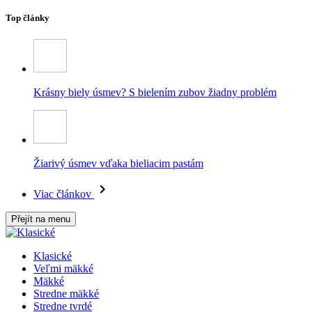
Top články
Krásny biely úsmev? S bielením zubov žiadny problém
Žiarivý úsmev vďaka bieliacim pastám
Viac článkov
Přejít na menu
Klasické
Veľmi mäkké
Mäkké
Stredne mäkké
Stredne tvrdé