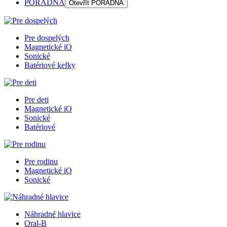
PORADŇA
Otevřít
PORADŇA
Pre dospelých
Magnetické iO
Sonické
Batériové kefky
Pre deti
Magnetické iO
Sonické
Batériové
Pre rodinu
Magnetické iO
Sonické
Náhradné hlavice
Oral-B