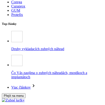
Corega
Curaprox
GUM
Protefix
Top články
Druhy vykladacích zubných náhrad
Čo Vás zaujíma o zubných náhradách, mostíkoch a
implantátoch
Viac článkov
Přejít na menu