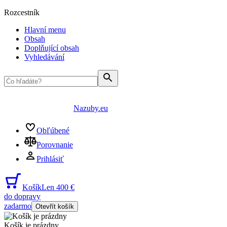
Rozcestník
Hlavní menu
Obsah
Doplňující obsah
Vyhledávání
Nazuby.eu
Obľúbené
Porovnanie
Prihlásiť
Košík
Len 400 €
do dopravy
zadarmo
Otevřít košík
Košík je prázdny
...