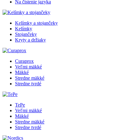
Na čistenie jazyka
Kelímky a stojančeky
Kelímky
Stojančeky
Kryty a držiaky
Curaprox
Veľmi mäkké
Mäkké
Stredne mäkké
Stredne tvrdé
TePe
Veľmi mäkké
Mäkké
Stredne mäkké
Stredne tvrdé