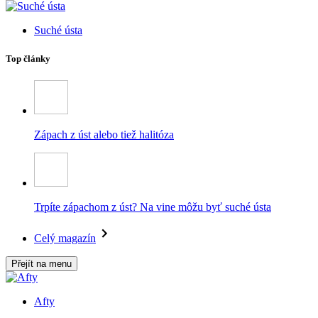
Suché ústa
Top články
Zápach z úst alebo tiež halitóza
Trpíte zápachom z úst? Na vine môžu byť suché ústa
Celý magazín
Přejít na menu
Afty