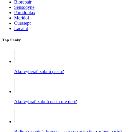
Biorepair
Sensodyne
Parodontax
Meridol
Curasept
Lacalut
Top články
Ako vyberať zubnú pastu?
Ako vybrať zubnú pastu pre deti?
Bylinná, penivá, homeo – ako spoznám tieto zubné pasty?