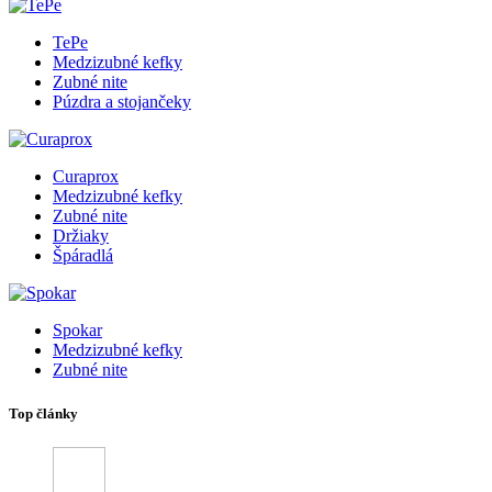
TePe
Medzizubné kefky
Zubné nite
Púzdra a stojančeky
Curaprox
Medzizubné kefky
Zubné nite
Držiaky
Špáradlá
Spokar
Medzizubné kefky
Zubné nite
Top články