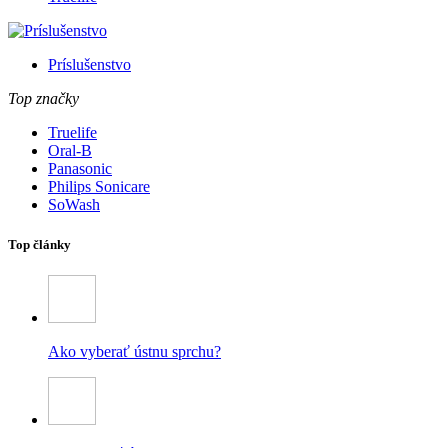
Príslušenstvo
Top značky
Truelife
Oral-B
Panasonic
Philips Sonicare
SoWash
Top články
Ako vyberať ústnu sprchu?