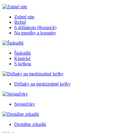
Zubné nite
Bežné
S držiakom (flosspick)
Na mostíky a korunky
Špáradlá
Klasické
S kefkou
Držiaky na medzizubné kefky
Stojančeky
Dentálne zrkadlá