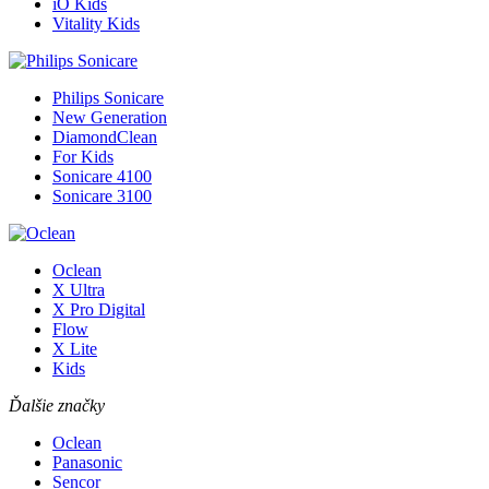
iO Kids
Vitality Kids
Philips Sonicare
New Generation
DiamondClean
For Kids
Sonicare 4100
Sonicare 3100
Oclean
X Ultra
X Pro Digital
Flow
X Lite
Kids
Ďalšie značky
Oclean
Panasonic
Sencor