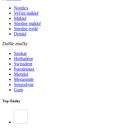
Nordics
Veľmi mäkké
Mäkké
Stredne mäkké
Stredne tvrdé
Detské
Dalšie značky
Spokar
Herbadent
Swissdent
Parodontax
Meridol
Megasmile
Sensodyne
Gum
Top články