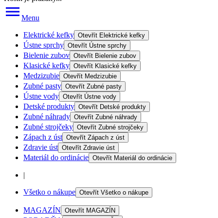
Menu
Elektrické kefky
Otevřít
Elektrické kefky
Ústne sprchy
Otevřít
Ústne sprchy
Bielenie zubov
Otevřít
Bielenie zubov
Klasické kefky
Otevřít
Klasické kefky
Medzizubie
Otevřít
Medzizubie
Zubné pasty
Otevřít
Zubné pasty
Ústne vody
Otevřít
Ústne vody
Detské produkty
Otevřít
Detské produkty
Zubné náhrady
Otevřít
Zubné náhrady
Zubné strojčeky
Otevřít
Zubné strojčeky
Zápach z úst
Otevřít
Zápach z úst
Zdravie úst
Otevřít
Zdravie úst
Materiál do ordinácie
Otevřít
Materiál do ordinácie
|
Všetko o nákupe
Otevřít
Všetko o nákupe
MAGAZÍN
Otevřít
MAGAZÍN