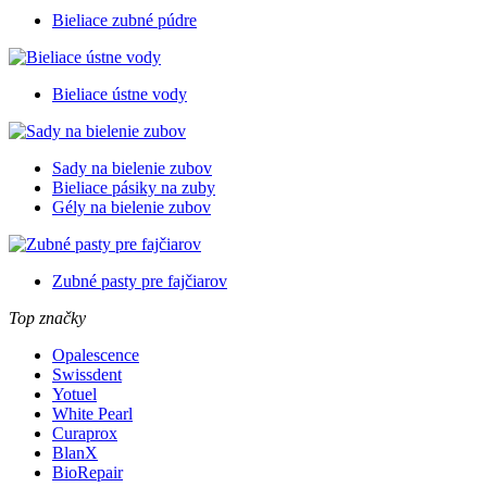
Bieliace zubné púdre
Bieliace ústne vody
Sady na bielenie zubov
Bieliace pásiky na zuby
Gély na bielenie zubov
Zubné pasty pre fajčiarov
Top značky
Opalescence
Swissdent
Yotuel
White Pearl
Curaprox
BlanX
BioRepair