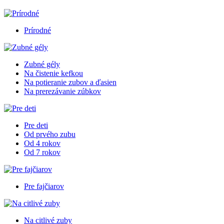
Prírodné
Zubné gély
Na čistenie kefkou
Na potieranie zubov a ďasien
Na prerezávanie zúbkov
Pre deti
Od prvého zubu
Od 4 rokov
Od 7 rokov
Pre fajčiarov
Na citlivé zuby