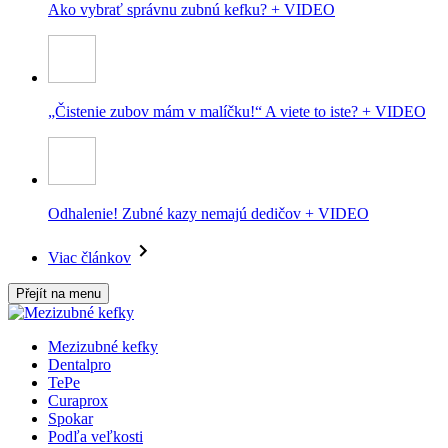
Ako vybrať správnu zubnú kefku? + VIDEO
„Čistenie zubov mám v malíčku!“ A viete to iste? + VIDEO
Odhalenie! Zubné kazy nemajú dedičov + VIDEO
Viac článkov
Přejít na menu
Mezizubné kefky
Dentalpro
TePe
Curaprox
Spokar
Podľa veľkosti