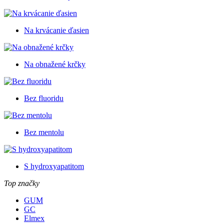
Na krvácanie ďasien
Na obnažené krčky
Bez fluoridu
Bez mentolu
S hydroxyapatitom
Top značky
GUM
GC
Elmex