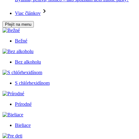
Viac článkov
Přejít na menu
Bežné
Bez alkoholu
S chlórhexidínom
Prírodné
Bieliace