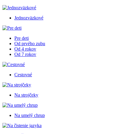
Jednozväzkové
Pre deti
Od prvého zubu
Od 4 rokov
Od 7 rokov
Cestovné
Na strojčeky
Na umelý chrup