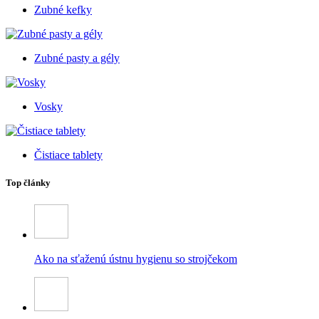
Zubné kefky
Zubné pasty a gély
Vosky
Čistiace tablety
Top články
Ako na sťaženú ústnu hygienu so strojčekom