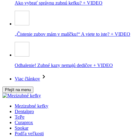
Ako vybrať správnu zubnú kefku? + VIDEO
„Čistenie zubov mám v malíčku!“ A viete to iste? + VIDEO
Odhalenie! Zubné kazy nemajú dedičov + VIDEO
Viac článkov
Přejít na menu
Mezizubné kefky
Dentalpro
TePe
Curaprox
Spokar
Podľa veľkosti