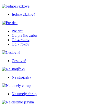
Jednozväzkové
Pre deti
Od prvého zubu
Od 4 rokov
Od 7 rokov
Cestovné
Na strojčeky
Na umelý chrup