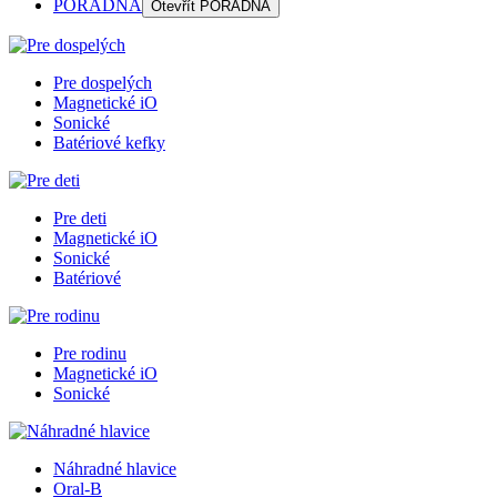
PORADŇA
Otevřít
PORADŇA
Pre dospelých
Magnetické iO
Sonické
Batériové kefky
Pre deti
Magnetické iO
Sonické
Batériové
Pre rodinu
Magnetické iO
Sonické
Náhradné hlavice
Oral-B