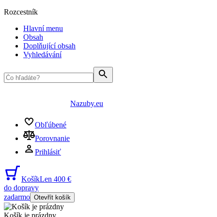
Rozcestník
Hlavní menu
Obsah
Doplňující obsah
Vyhledávání
Nazuby.eu
Obľúbené
Porovnanie
Prihlásiť
Košík
Len 400 €
do dopravy
zadarmo
Otevřít košík
Košík je prázdny
...