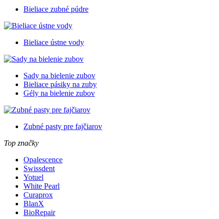
Bieliace zubné púdre
Bieliace ústne vody
Sady na bielenie zubov
Bieliace pásiky na zuby
Gély na bielenie zubov
Zubné pasty pre fajčiarov
Top značky
Opalescence
Swissdent
Yotuel
White Pearl
Curaprox
BlanX
BioRepair