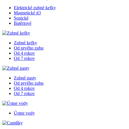
Elektrické zubné kefky
Magnetické iO
Sonické
Batériové
Zubné kefky
Od prvého zubu
Od 4 rokov
Od 7 rokov
Zubné pasty
Od prvého zubu
Od 4 rokov
Od 7 rokov
Ústne vody