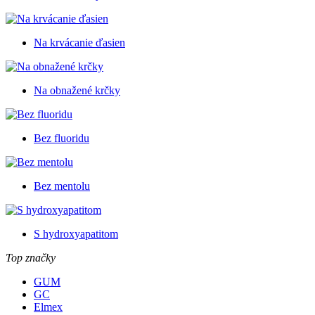
Na krvácanie ďasien
Na obnažené krčky
Bez fluoridu
Bez mentolu
S hydroxyapatitom
Top značky
GUM
GC
Elmex