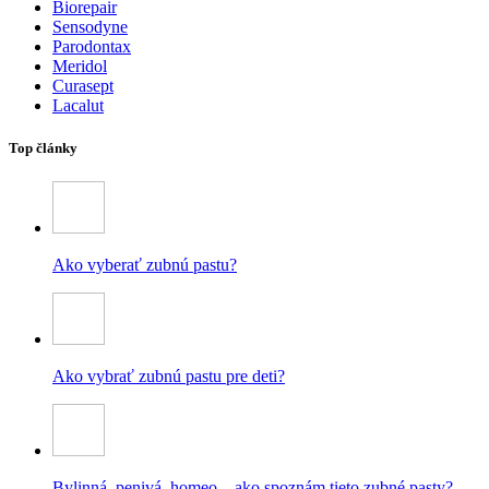
Biorepair
Sensodyne
Parodontax
Meridol
Curasept
Lacalut
Top články
Ako vyberať zubnú pastu?
Ako vybrať zubnú pastu pre deti?
Bylinná, penivá, homeo – ako spoznám tieto zubné pasty?