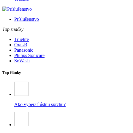
Príslušenstvo
Top značky
Truelife
Oral-B
Panasonic
Philips Sonicare
SoWash
Top články
Ako vyberať ústnu sprchu?