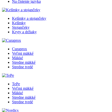
Na čistenie jazyka
Kelímky a stojančeky
Kelímky
Stojančeky
Kryty a držiaky
Curaprox
Veľmi mäkké
Mäkké
Stredne mäkké
Stredne tvrdé
TePe
Veľmi mäkké
Mäkké
Stredne mäkké
Stredne tvrdé