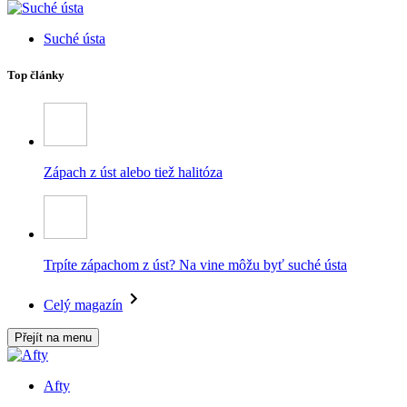
Suché ústa
Top články
Zápach z úst alebo tiež halitóza
Trpíte zápachom z úst? Na vine môžu byť suché ústa
Celý magazín
Přejít na menu
Afty