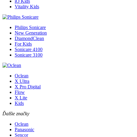
iO Kids
Vitality Kids
Philips Sonicare
New Generation
DiamondClean
For Kids
Sonicare 4100
Sonicare 3100
Oclean
X Ultra
X Pro Digital
Flow
X Lite
Kids
Ďalšie značky
Oclean
Panasonic
Sencor