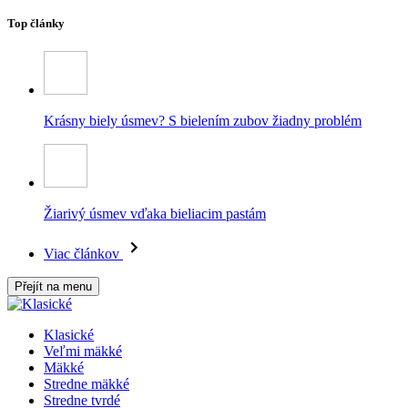
Top články
Krásny biely úsmev? S bielením zubov žiadny problém
Žiarivý úsmev vďaka bieliacim pastám
Viac článkov
Přejít na menu
Klasické
Veľmi mäkké
Mäkké
Stredne mäkké
Stredne tvrdé