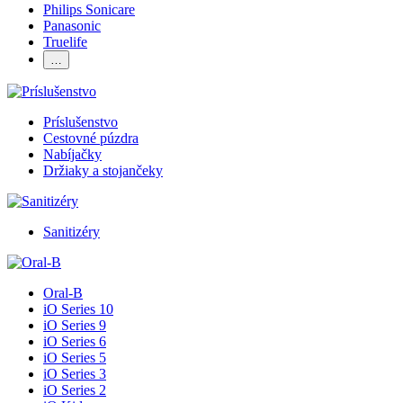
Philips Sonicare
Panasonic
Truelife
…
Príslušenstvo
Cestovné púzdra
Nabíjačky
Držiaky a stojančeky
Sanitizéry
Oral-B
iO Series 10
iO Series 9
iO Series 6
iO Series 5
iO Series 3
iO Series 2