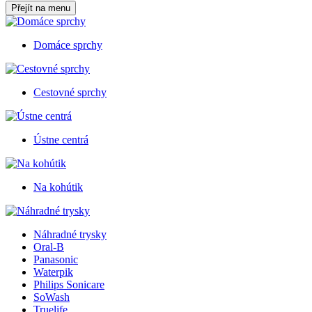
Přejít na menu
Domáce sprchy
Cestovné sprchy
Ústne centrá
Na kohútik
Náhradné trysky
Oral-B
Panasonic
Waterpik
Philips Sonicare
SoWash
Truelife