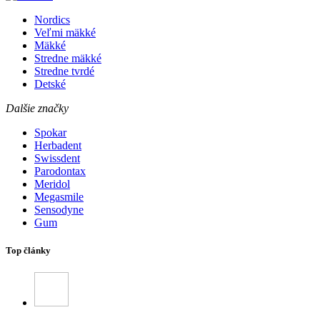
Nordics
Veľmi mäkké
Mäkké
Stredne mäkké
Stredne tvrdé
Detské
Dalšie značky
Spokar
Herbadent
Swissdent
Parodontax
Meridol
Megasmile
Sensodyne
Gum
Top články