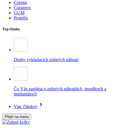
Corega
Curaprox
GUM
Protefix
Top články
Druhy vykladacích zubných náhrad
Čo Vás zaujíma o zubných náhradách, mostíkoch a
implantátoch
Viac článkov
Přejít na menu