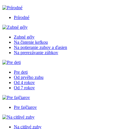
Prírodné
Zubné gély
Na čistenie kefkou
Na potieranie zubov a ďasien
Na prerezávanie zúbkov
Pre deti
Od prvého zubu
Od 4 rokov
Od 7 rokov
Pre fajčiarov
Na citlivé zuby