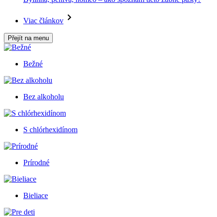
Viac článkov
Přejít na menu
Bežné
Bez alkoholu
S chlórhexidínom
Prírodné
Bieliace