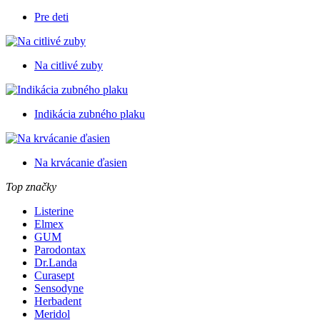
Pre deti
Na citlivé zuby
Indikácia zubného plaku
Na krvácanie ďasien
Top značky
Listerine
Elmex
GUM
Parodontax
Dr.Landa
Curasept
Sensodyne
Herbadent
Meridol