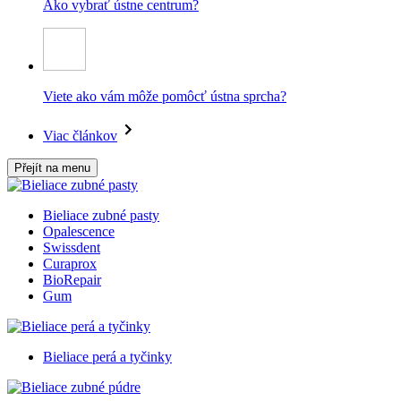
Ako vybrať ústne centrum?
Viete ako vám môže pomôcť ústna sprcha?
Viac článkov
Přejít na menu
Bieliace zubné pasty
Opalescence
Swissdent
Curaprox
BioRepair
Gum
Bieliace perá a tyčinky