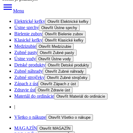
Menu
Elektrické kefky
Otevřít
Elektrické kefky
Ústne sprchy
Otevřít
Ústne sprchy
Bielenie zubov
Otevřít
Bielenie zubov
Klasické kefky
Otevřít
Klasické kefky
Medzizubie
Otevřít
Medzizubie
Zubné pasty
Otevřít
Zubné pasty
Ústne vody
Otevřít
Ústne vody
Detské produkty
Otevřít
Detské produkty
Zubné náhrady
Otevřít
Zubné náhrady
Zubné strojčeky
Otevřít
Zubné strojčeky
Zápach z úst
Otevřít
Zápach z úst
Zdravie úst
Otevřít
Zdravie úst
Materiál do ordinácie
Otevřít
Materiál do ordinácie
|
Všetko o nákupe
Otevřít
Všetko o nákupe
MAGAZÍN
Otevřít
MAGAZÍN