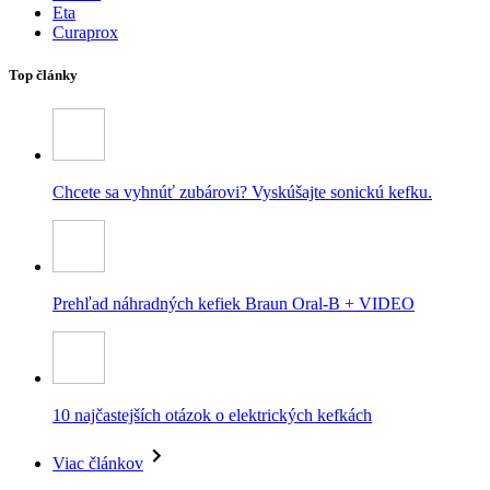
Eta
Curaprox
Top články
Chcete sa vyhnúť zubárovi? Vyskúšajte sonickú kefku.
Prehľad náhradných kefiek Braun Oral-B + VIDEO
10 najčastejších otázok o elektrických kefkách
Viac článkov