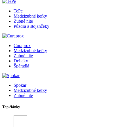
TePe
Medzizubné kefky
Zubné nite
Púzdra a stojančeky
Curaprox
Medzizubné kefky
Zubné nite
Držiaky
Špáradlá
Spokar
Medzizubné kefky
Zubné nite
Top články