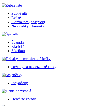
Zubné nite
Bežné
S držiakom (flosspick)
Na mostíky a korunky
Špáradlá
Klasické
S kefkou
Držiaky na medzizubné kefky
Stojančeky
Dentálne zrkadlá