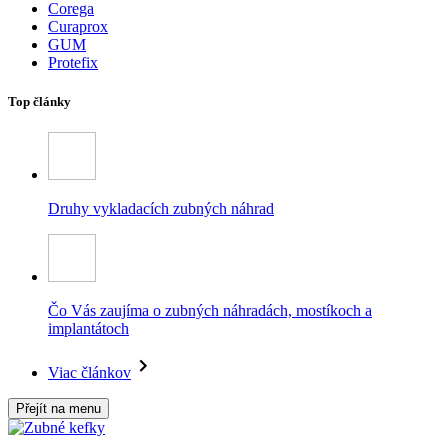
Corega
Curaprox
GUM
Protefix
Top články
Druhy vykladacích zubných náhrad
Čo Vás zaujíma o zubných náhradách, mostíkoch a
implantátoch
Viac článkov
Přejít na menu