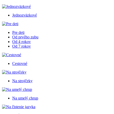
Jednozväzkové
Pre deti
Od prvého zubu
Od 4 rokov
Od 7 rokov
Cestovné
Na strojčeky
Na umelý chrup