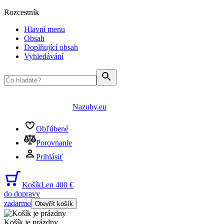
Rozcestník
Hlavní menu
Obsah
Doplňující obsah
Vyhledávání
Nazuby.eu
Obľúbené
Porovnanie
Prihlásiť
Košík
Len 400 €
do dopravy
zadarmo
Otevřít košík
Košík je prázdny
...