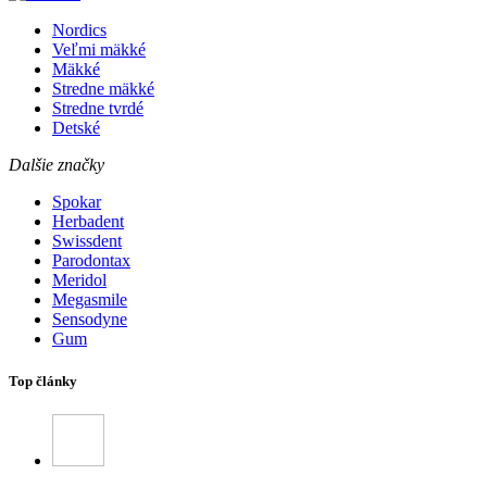
Nordics
Veľmi mäkké
Mäkké
Stredne mäkké
Stredne tvrdé
Detské
Dalšie značky
Spokar
Herbadent
Swissdent
Parodontax
Meridol
Megasmile
Sensodyne
Gum
Top články