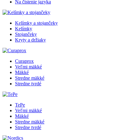
Na čistenie jazyka
Kelímky a stojančeky
Kelímky
Stojančeky
Kryty a držiaky
Curaprox
Veľmi mäkké
Mäkké
Stredne mäkké
Stredne tvrdé
TePe
Veľmi mäkké
Mäkké
Stredne mäkké
Stredne tvrdé