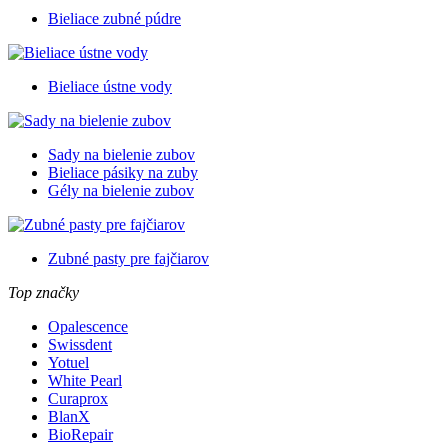
Bieliace zubné púdre
Bieliace ústne vody
Sady na bielenie zubov
Bieliace pásiky na zuby
Gély na bielenie zubov
Zubné pasty pre fajčiarov
Top značky
Opalescence
Swissdent
Yotuel
White Pearl
Curaprox
BlanX
BioRepair