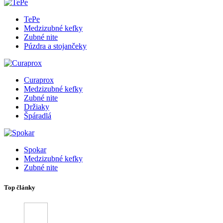
TePe
Medzizubné kefky
Zubné nite
Púzdra a stojančeky
Curaprox
Medzizubné kefky
Zubné nite
Držiaky
Špáradlá
Spokar
Medzizubné kefky
Zubné nite
Top články