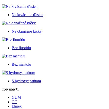
Na krvácanie ďasien
Na obnažené krčky
Bez fluoridu
Bez mentolu
S hydroxyapatitom
Top značky
GUM
GC
Elmex