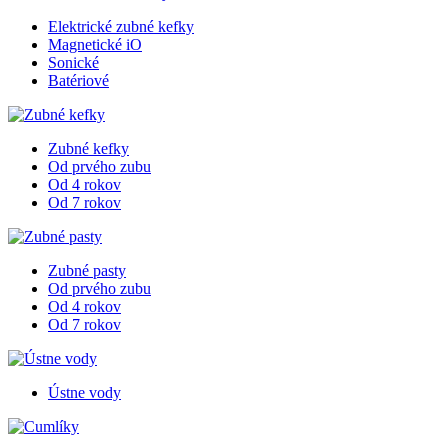
Elektrické zubné kefky
Magnetické iO
Sonické
Batériové
Zubné kefky
Od prvého zubu
Od 4 rokov
Od 7 rokov
Zubné pasty
Od prvého zubu
Od 4 rokov
Od 7 rokov
Ústne vody