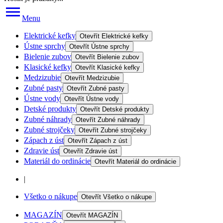
Menu
Elektrické kefky
Otevřít
Elektrické kefky
Ústne sprchy
Otevřít
Ústne sprchy
Bielenie zubov
Otevřít
Bielenie zubov
Klasické kefky
Otevřít
Klasické kefky
Medzizubie
Otevřít
Medzizubie
Zubné pasty
Otevřít
Zubné pasty
Ústne vody
Otevřít
Ústne vody
Detské produkty
Otevřít
Detské produkty
Zubné náhrady
Otevřít
Zubné náhrady
Zubné strojčeky
Otevřít
Zubné strojčeky
Zápach z úst
Otevřít
Zápach z úst
Zdravie úst
Otevřít
Zdravie úst
Materiál do ordinácie
Otevřít
Materiál do ordinácie
|
Všetko o nákupe
Otevřít
Všetko o nákupe
MAGAZÍN
Otevřít
MAGAZÍN