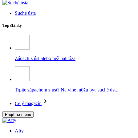
Suché ústa
Top články
Zápach z úst alebo tiež halitóza
Trpíte zápachom z úst? Na vine môžu byť suché ústa
Celý magazín
Přejít na menu
Afty