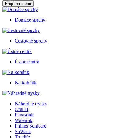
Přejít na menu
Domáce sprchy
Cestovné sprchy
Ústne centrá
Na kohútik
Náhradné trysky
Oral-B
Panasonic
Waterpik
Philips Sonicare
SoWash
Truelife