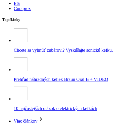
Eta
Curaprox
Top články
Chcete sa vyhnúť zubárovi? Vyskúšajte sonickú kefku.
Prehľad náhradných kefiek Braun Oral-B + VIDEO
10 najčastejších otázok o elektrických kefkách
Viac článkov