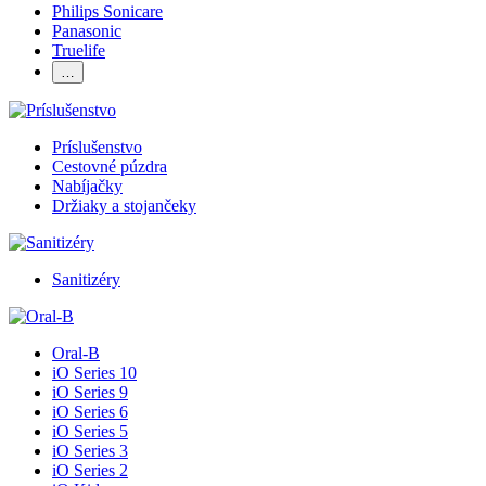
Philips Sonicare
Panasonic
Truelife
…
Príslušenstvo
Cestovné púzdra
Nabíjačky
Držiaky a stojančeky
Sanitizéry
Oral-B
iO Series 10
iO Series 9
iO Series 6
iO Series 5
iO Series 3
iO Series 2