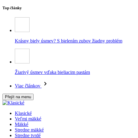
Top články
Krásny biely úsmev? S bielením zubov žiadny problém
Žiarivý úsmev vďaka bieliacim pastám
Viac článkov
Přejít na menu
Klasické
Veľmi mäkké
Mäkké
Stredne mäkké
Stredne tvrdé