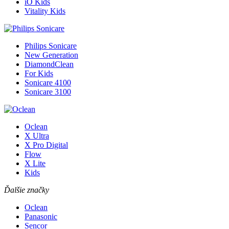
iO Kids
Vitality Kids
Philips Sonicare
New Generation
DiamondClean
For Kids
Sonicare 4100
Sonicare 3100
Oclean
X Ultra
X Pro Digital
Flow
X Lite
Kids
Ďalšie značky
Oclean
Panasonic
Sencor