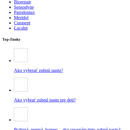
Biorepair
Sensodyne
Parodontax
Meridol
Curasept
Lacalut
Top články
Ako vyberať zubnú pastu?
Ako vybrať zubnú pastu pre deti?
Bylinná, penivá, homeo – ako spoznám tieto zubné pasty?