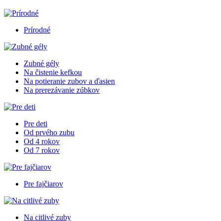
Prírodné
Zubné gély
Na čistenie kefkou
Na potieranie zubov a ďasien
Na prerezávanie zúbkov
Pre deti
Od prvého zubu
Od 4 rokov
Od 7 rokov
Pre fajčiarov
Na citlivé zuby