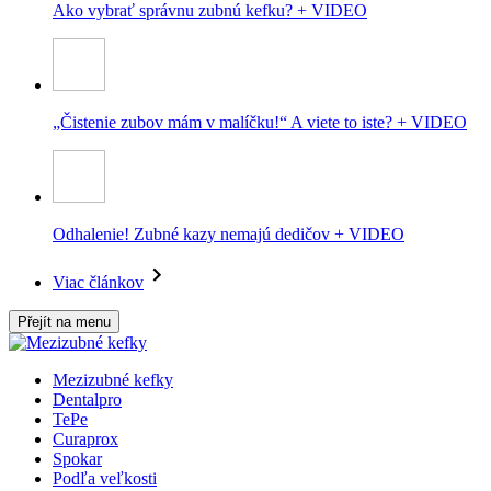
Ako vybrať správnu zubnú kefku? + VIDEO
„Čistenie zubov mám v malíčku!“ A viete to iste? + VIDEO
Odhalenie! Zubné kazy nemajú dedičov + VIDEO
Viac článkov
Přejít na menu
Mezizubné kefky
Dentalpro
TePe
Curaprox
Spokar
Podľa veľkosti