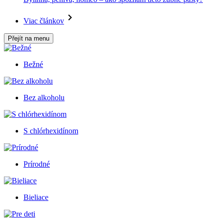
Viac článkov
Přejít na menu
Bežné
Bez alkoholu
S chlórhexidínom
Prírodné
Bieliace