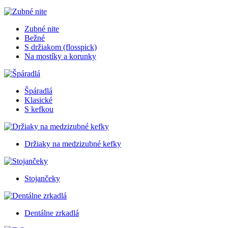
Zubné nite
Bežné
S držiakom (flosspick)
Na mostíky a korunky
Špáradlá
Klasické
S kefkou
Držiaky na medzizubné kefky
Stojančeky
Dentálne zrkadlá