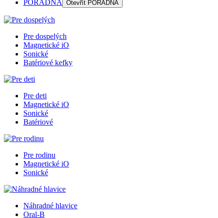
PORADŇA
Otevřít
PORADŇA
Pre dospelých
Magnetické iO
Sonické
Batériové kefky
Pre deti
Magnetické iO
Sonické
Batériové
Pre rodinu
Magnetické iO
Sonické
Náhradné hlavice
Oral-B