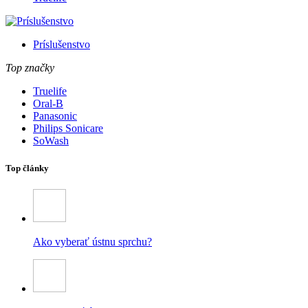
Príslušenstvo
Top značky
Truelife
Oral-B
Panasonic
Philips Sonicare
SoWash
Top články
Ako vyberať ústnu sprchu?