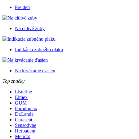
Pre deti
Na citlivé zuby
Indikácia zubného plaku
Na krvácanie ďasien
Top značky
Listerine
Elmex
GUM
Parodontax
Dr.Landa
Curasept
Sensodyne
Herbadent
Meridol