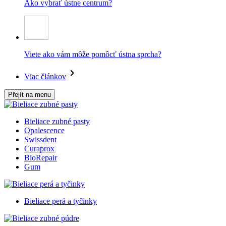
Ako vybrať ústne centrum?
Viete ako vám môže pomôcť ústna sprcha?
Viac článkov
Přejít na menu
Bieliace zubné pasty
Opalescence
Swissdent
Curaprox
BioRepair
Gum
Bieliace perá a tyčinky