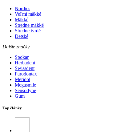
Nordics
Veľmi mäkké
Mäkké
Stredne mäkké
Stredne tvrdé
Detské
Dalšie značky
Spokar
Herbadent
Swissdent
Parodontax
Meridol
Megasmile
Sensodyne
Gum
Top články