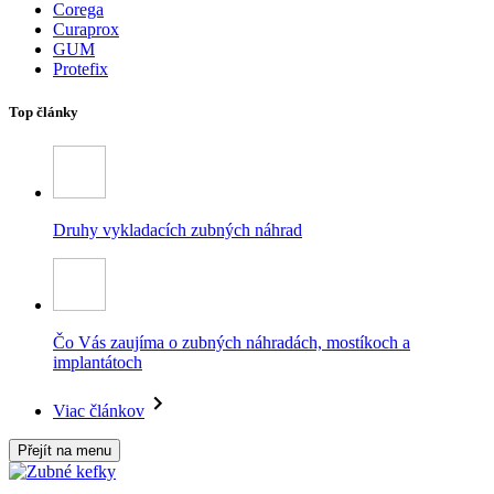
Corega
Curaprox
GUM
Protefix
Top články
Druhy vykladacích zubných náhrad
Čo Vás zaujíma o zubných náhradách, mostíkoch a
implantátoch
Viac článkov
Přejít na menu