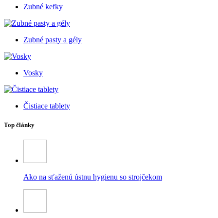
Zubné kefky
Zubné pasty a gély
Vosky
Čistiace tablety
Top články
Ako na sťaženú ústnu hygienu so strojčekom