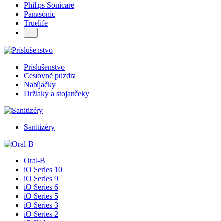
Philips Sonicare
Panasonic
Truelife
…
Príslušenstvo
Cestovné púzdra
Nabíjačky
Držiaky a stojančeky
Sanitizéry
Oral-B
iO Series 10
iO Series 9
iO Series 6
iO Series 5
iO Series 3
iO Series 2