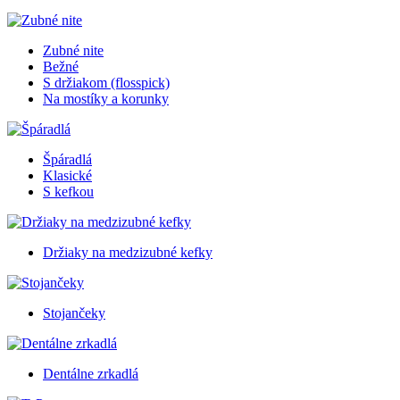
Zubné nite
Bežné
S držiakom (flosspick)
Na mostíky a korunky
Špáradlá
Klasické
S kefkou
Držiaky na medzizubné kefky
Stojančeky
Dentálne zrkadlá