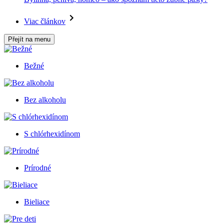
Viac článkov
Přejít na menu
Bežné
Bez alkoholu
S chlórhexidínom
Prírodné
Bieliace