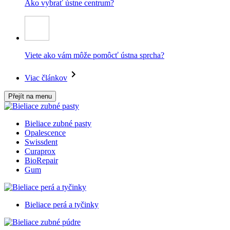
Ako vybrať ústne centrum?
Viete ako vám môže pomôcť ústna sprcha?
Viac článkov
Přejít na menu
Bieliace zubné pasty
Opalescence
Swissdent
Curaprox
BioRepair
Gum
Bieliace perá a tyčinky