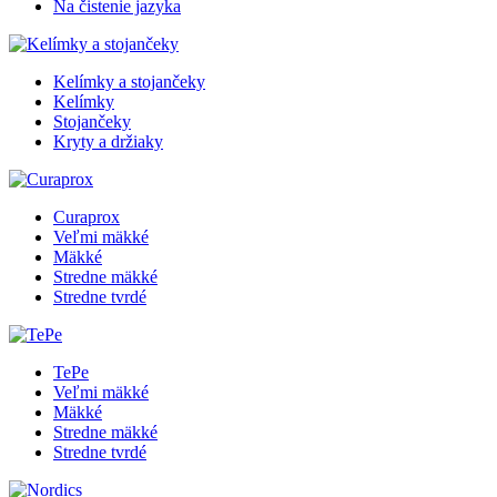
Na čistenie jazyka
Kelímky a stojančeky
Kelímky
Stojančeky
Kryty a držiaky
Curaprox
Veľmi mäkké
Mäkké
Stredne mäkké
Stredne tvrdé
TePe
Veľmi mäkké
Mäkké
Stredne mäkké
Stredne tvrdé