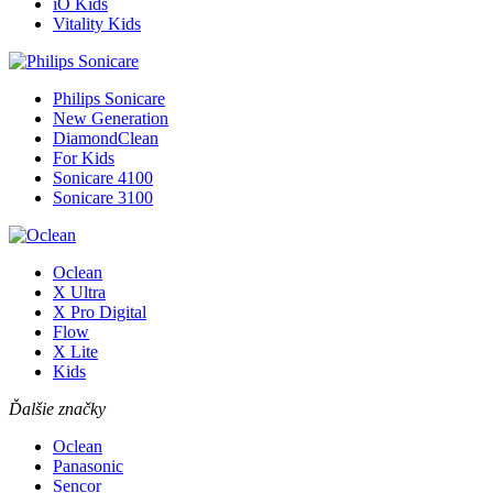
iO Kids
Vitality Kids
Philips Sonicare
New Generation
DiamondClean
For Kids
Sonicare 4100
Sonicare 3100
Oclean
X Ultra
X Pro Digital
Flow
X Lite
Kids
Ďalšie značky
Oclean
Panasonic
Sencor