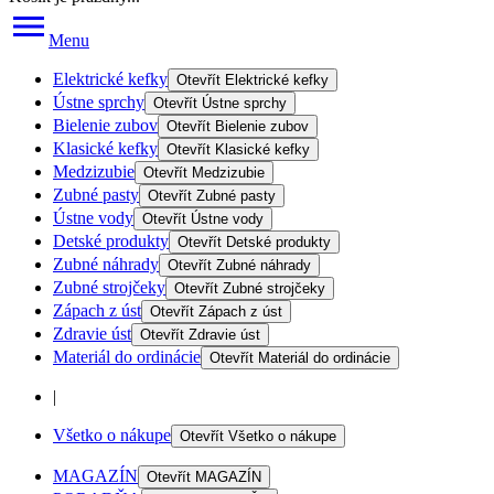
Menu
Elektrické kefky
Otevřít
Elektrické kefky
Ústne sprchy
Otevřít
Ústne sprchy
Bielenie zubov
Otevřít
Bielenie zubov
Klasické kefky
Otevřít
Klasické kefky
Medzizubie
Otevřít
Medzizubie
Zubné pasty
Otevřít
Zubné pasty
Ústne vody
Otevřít
Ústne vody
Detské produkty
Otevřít
Detské produkty
Zubné náhrady
Otevřít
Zubné náhrady
Zubné strojčeky
Otevřít
Zubné strojčeky
Zápach z úst
Otevřít
Zápach z úst
Zdravie úst
Otevřít
Zdravie úst
Materiál do ordinácie
Otevřít
Materiál do ordinácie
|
Všetko o nákupe
Otevřít
Všetko o nákupe
MAGAZÍN
Otevřít
MAGAZÍN