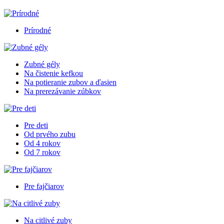
Prírodné
Zubné gély
Na čistenie kefkou
Na potieranie zubov a ďasien
Na prerezávanie zúbkov
Pre deti
Od prvého zubu
Od 4 rokov
Od 7 rokov
Pre fajčiarov
Na citlivé zuby