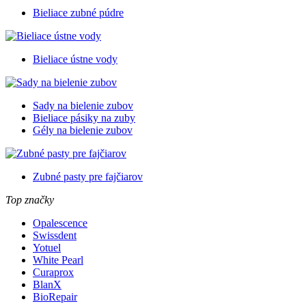
Bieliace zubné púdre
Bieliace ústne vody
Sady na bielenie zubov
Bieliace pásiky na zuby
Gély na bielenie zubov
Zubné pasty pre fajčiarov
Top značky
Opalescence
Swissdent
Yotuel
White Pearl
Curaprox
BlanX
BioRepair