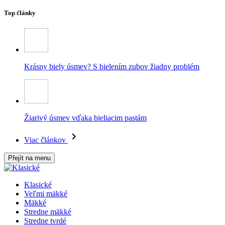
Top články
Krásny biely úsmev? S bielením zubov žiadny problém
Žiarivý úsmev vďaka bieliacim pastám
Viac článkov
Přejít na menu
Klasické
Veľmi mäkké
Mäkké
Stredne mäkké
Stredne tvrdé