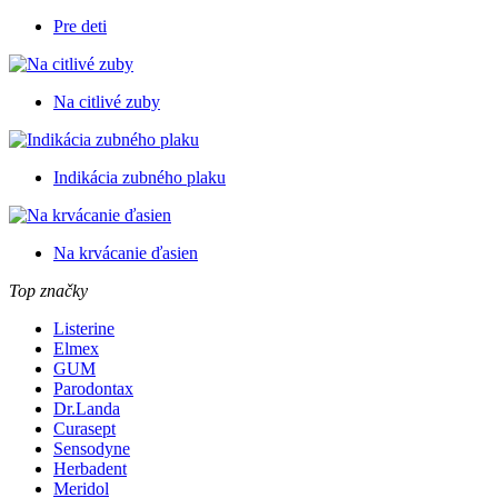
Pre deti
Na citlivé zuby
Indikácia zubného plaku
Na krvácanie ďasien
Top značky
Listerine
Elmex
GUM
Parodontax
Dr.Landa
Curasept
Sensodyne
Herbadent
Meridol