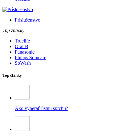
Príslušenstvo
Top značky
Truelife
Oral-B
Panasonic
Philips Sonicare
SoWash
Top články
Ako vyberať ústnu sprchu?