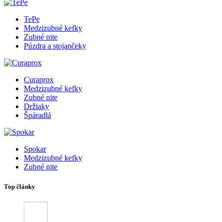
TePe
Medzizubné kefky
Zubné nite
Púzdra a stojančeky
Curaprox
Medzizubné kefky
Zubné nite
Držiaky
Špáradlá
Spokar
Medzizubné kefky
Zubné nite
Top články