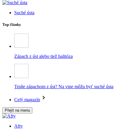
Suché ústa
Top články
Zápach z úst alebo tiež halitóza
Trpíte zápachom z úst? Na vine môžu byť suché ústa
Celý magazín
Přejít na menu
Afty