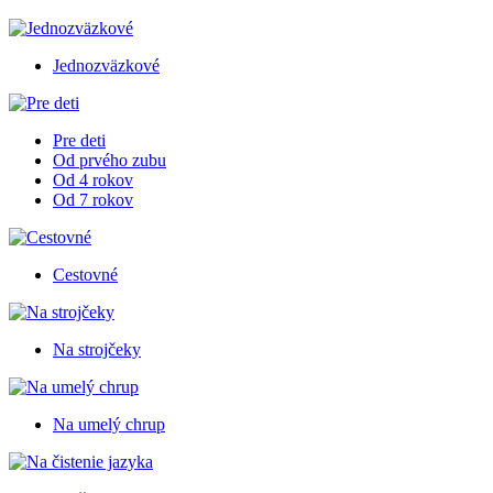
Jednozväzkové
Pre deti
Od prvého zubu
Od 4 rokov
Od 7 rokov
Cestovné
Na strojčeky
Na umelý chrup