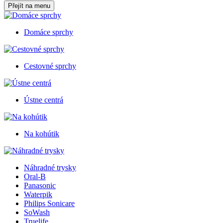
Přejít na menu
Domáce sprchy
Cestovné sprchy
Ústne centrá
Na kohútik
Náhradné trysky
Oral-B
Panasonic
Waterpik
Philips Sonicare
SoWash
Truelife