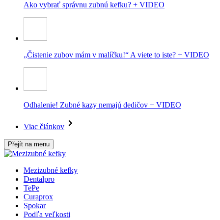
Ako vybrať správnu zubnú kefku? + VIDEO
„Čistenie zubov mám v malíčku!“ A viete to iste? + VIDEO
Odhalenie! Zubné kazy nemajú dedičov + VIDEO
Viac článkov
Přejít na menu
Mezizubné kefky
Dentalpro
TePe
Curaprox
Spokar
Podľa veľkosti