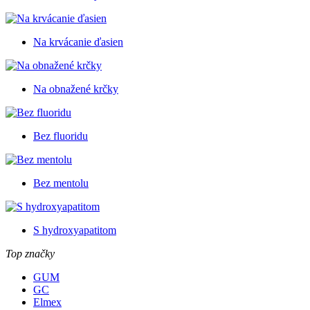
Na krvácanie ďasien
Na obnažené krčky
Bez fluoridu
Bez mentolu
S hydroxyapatitom
Top značky
GUM
GC
Elmex