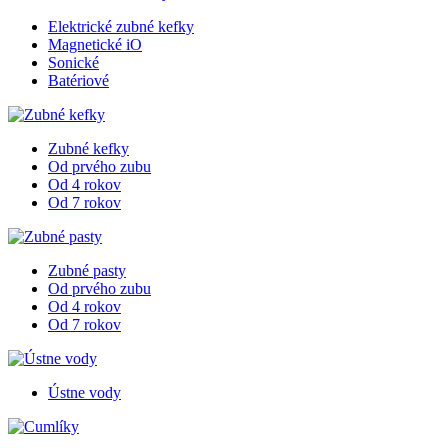
Elektrické zubné kefky
Magnetické iO
Sonické
Batériové
Zubné kefky
Od prvého zubu
Od 4 rokov
Od 7 rokov
Zubné pasty
Od prvého zubu
Od 4 rokov
Od 7 rokov
Ústne vody