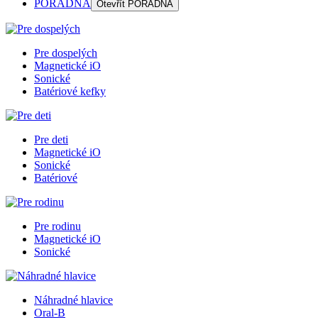
PORADŇA
Otevřít
PORADŇA
Pre dospelých
Magnetické iO
Sonické
Batériové kefky
Pre deti
Magnetické iO
Sonické
Batériové
Pre rodinu
Magnetické iO
Sonické
Náhradné hlavice
Oral-B