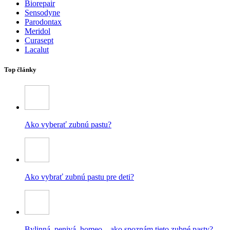
Biorepair
Sensodyne
Parodontax
Meridol
Curasept
Lacalut
Top články
Ako vyberať zubnú pastu?
Ako vybrať zubnú pastu pre deti?
Bylinná, penivá, homeo – ako spoznám tieto zubné pasty?