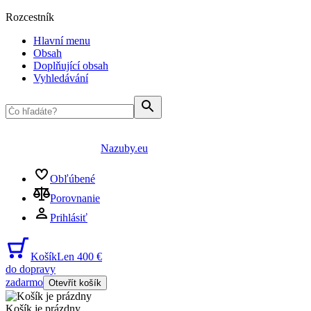
Rozcestník
Hlavní menu
Obsah
Doplňující obsah
Vyhledávání
Nazuby.eu
Obľúbené
Porovnanie
Prihlásiť
Košík
Len 400 €
do dopravy
zadarmo
Otevřít košík
Košík je prázdny
...