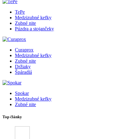
TePe
Medzizubné kefky
Zubné nite
Púzdra a stojančeky
Curaprox
Medzizubné kefky
Zubné nite
Držiaky
Špáradlá
Spokar
Medzizubné kefky
Zubné nite
Top články