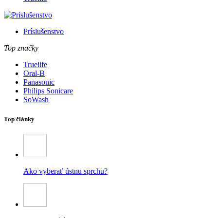
Príslušenstvo
Top značky
Truelife
Oral-B
Panasonic
Philips Sonicare
SoWash
Top články
Ako vyberať ústnu sprchu?