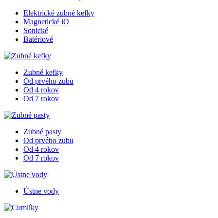
Elektrické zubné kefky
Magnetické iO
Sonické
Batériové
Zubné kefky
Od prvého zubu
Od 4 rokov
Od 7 rokov
Zubné pasty
Od prvého zubu
Od 4 rokov
Od 7 rokov
Ústne vody