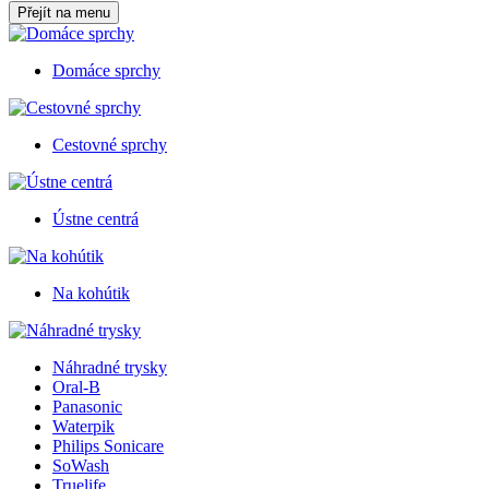
Přejít na menu
Domáce sprchy
Cestovné sprchy
Ústne centrá
Na kohútik
Náhradné trysky
Oral-B
Panasonic
Waterpik
Philips Sonicare
SoWash
Truelife