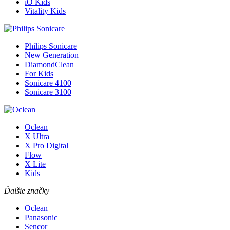
iO Kids
Vitality Kids
Philips Sonicare
New Generation
DiamondClean
For Kids
Sonicare 4100
Sonicare 3100
Oclean
X Ultra
X Pro Digital
Flow
X Lite
Kids
Ďalšie značky
Oclean
Panasonic
Sencor