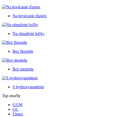
Na krvácanie ďasien
Na obnažené krčky
Bez fluoridu
Bez mentolu
S hydroxyapatitom
Top značky
GUM
GC
Elmex