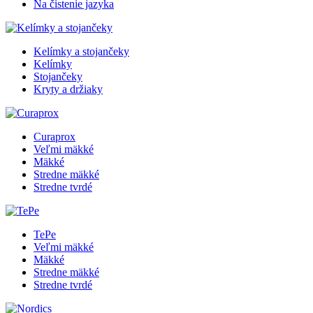
Na čistenie jazyka
Kelímky a stojančeky
Kelímky
Stojančeky
Kryty a držiaky
Curaprox
Veľmi mäkké
Mäkké
Stredne mäkké
Stredne tvrdé
TePe
Veľmi mäkké
Mäkké
Stredne mäkké
Stredne tvrdé