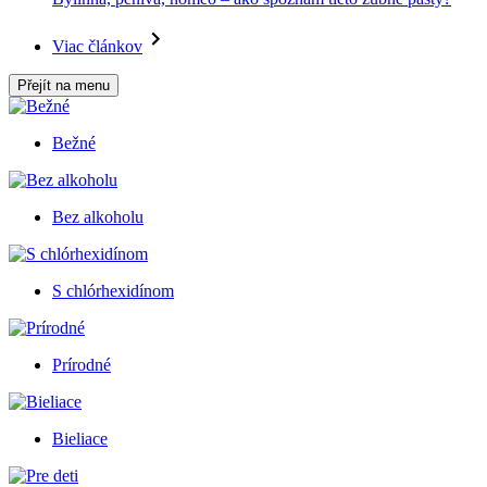
Viac článkov
Přejít na menu
Bežné
Bez alkoholu
S chlórhexidínom
Prírodné
Bieliace