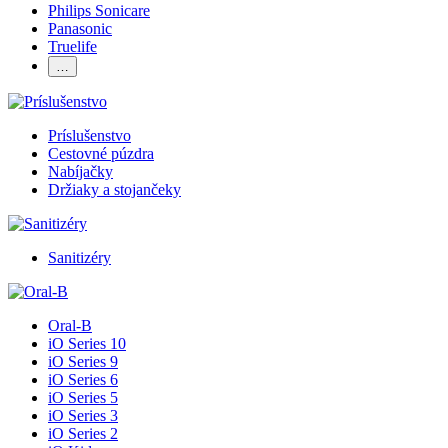
Philips Sonicare
Panasonic
Truelife
…
Príslušenstvo
Cestovné púzdra
Nabíjačky
Držiaky a stojančeky
Sanitizéry
Oral-B
iO Series 10
iO Series 9
iO Series 6
iO Series 5
iO Series 3
iO Series 2