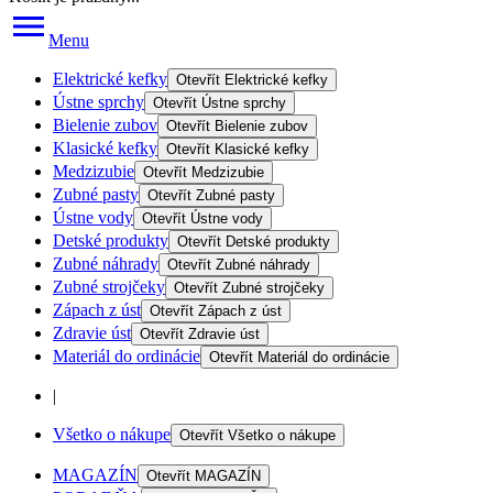
Menu
Elektrické kefky
Otevřít
Elektrické kefky
Ústne sprchy
Otevřít
Ústne sprchy
Bielenie zubov
Otevřít
Bielenie zubov
Klasické kefky
Otevřít
Klasické kefky
Medzizubie
Otevřít
Medzizubie
Zubné pasty
Otevřít
Zubné pasty
Ústne vody
Otevřít
Ústne vody
Detské produkty
Otevřít
Detské produkty
Zubné náhrady
Otevřít
Zubné náhrady
Zubné strojčeky
Otevřít
Zubné strojčeky
Zápach z úst
Otevřít
Zápach z úst
Zdravie úst
Otevřít
Zdravie úst
Materiál do ordinácie
Otevřít
Materiál do ordinácie
|
Všetko o nákupe
Otevřít
Všetko o nákupe
MAGAZÍN
Otevřít
MAGAZÍN