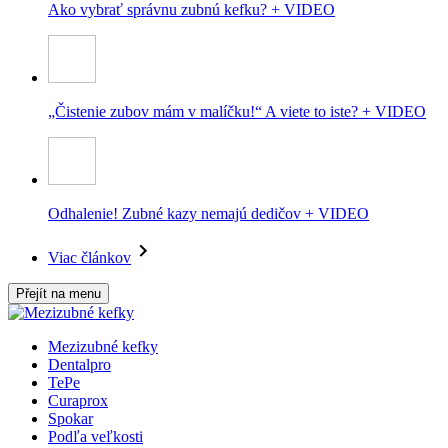
Ako vybrať správnu zubnú kefku? + VIDEO
„Čistenie zubov mám v malíčku!“ A viete to iste? + VIDEO
Odhalenie! Zubné kazy nemajú dedičov + VIDEO
Viac článkov
Přejít na menu
Mezizubné kefky
Dentalpro
TePe
Curaprox
Spokar
Podľa veľkosti