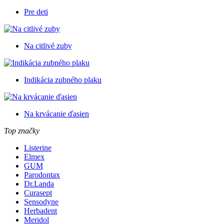
Pre deti
Na citlivé zuby
Indikácia zubného plaku
Na krvácanie ďasien
Top značky
Listerine
Elmex
GUM
Parodontax
Dr.Landa
Curasept
Sensodyne
Herbadent
Meridol