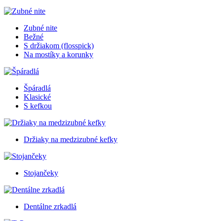
Zubné nite
Bežné
S držiakom (flosspick)
Na mostíky a korunky
Špáradlá
Klasické
S kefkou
Držiaky na medzizubné kefky
Stojančeky
Dentálne zrkadlá