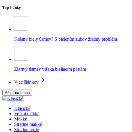
Top články
Krásny biely úsmev? S bielením zubov žiadny problém
Žiarivý úsmev vďaka bieliacim pastám
Viac článkov
Přejít na menu
Klasické
Veľmi mäkké
Mäkké
Stredne mäkké
Stredne tvrdé