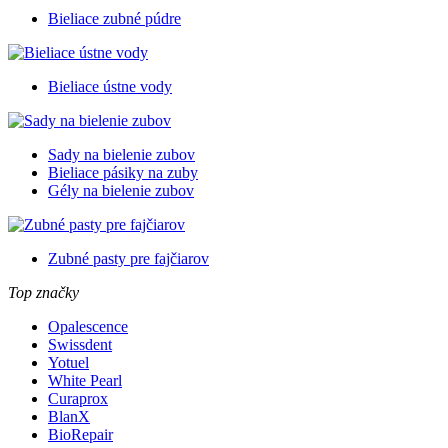
Bieliace zubné púdre
Bieliace ústne vody
Sady na bielenie zubov
Bieliace pásiky na zuby
Gély na bielenie zubov
Zubné pasty pre fajčiarov
Top značky
Opalescence
Swissdent
Yotuel
White Pearl
Curaprox
BlanX
BioRepair