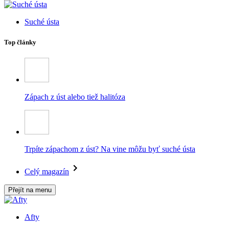
Suché ústa
Top články
Zápach z úst alebo tiež halitóza
Trpíte zápachom z úst? Na vine môžu byť suché ústa
Celý magazín
Přejít na menu
Afty