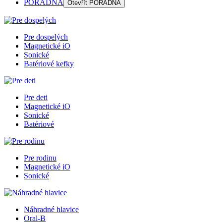
PORADŇA
Otevřít
PORADŇA
Pre dospelých
Magnetické iO
Sonické
Batériové kefky
Pre deti
Magnetické iO
Sonické
Batériové
Pre rodinu
Magnetické iO
Sonické
Náhradné hlavice
Oral-B