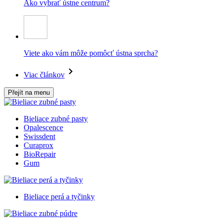
Ako vybrať ústne centrum?
Viete ako vám môže pomôcť ústna sprcha?
Viac článkov
Přejít na menu
Bieliace zubné pasty
Opalescence
Swissdent
Curaprox
BioRepair
Gum
Bieliace perá a tyčinky