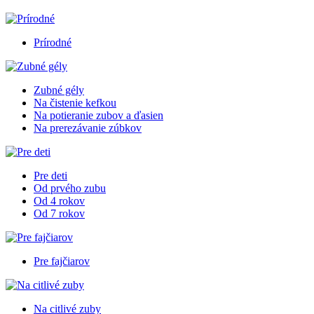
Prírodné
Zubné gély
Na čistenie kefkou
Na potieranie zubov a ďasien
Na prerezávanie zúbkov
Pre deti
Od prvého zubu
Od 4 rokov
Od 7 rokov
Pre fajčiarov
Na citlivé zuby