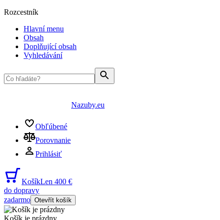
Rozcestník
Hlavní menu
Obsah
Doplňující obsah
Vyhledávání
Nazuby.eu
Obľúbené
Porovnanie
Prihlásiť
Košík
Len 400 €
do dopravy
zadarmo
Otevřít košík
Košík je prázdny
...