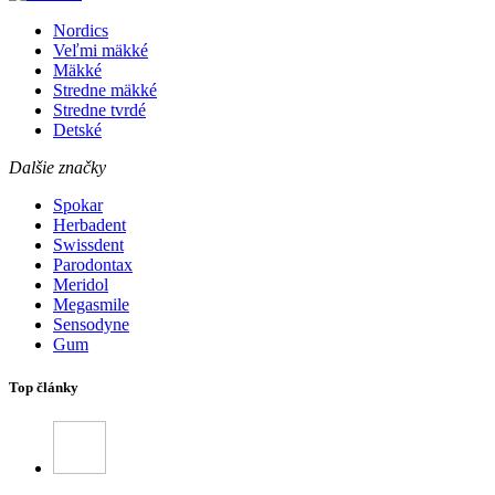
Nordics
Veľmi mäkké
Mäkké
Stredne mäkké
Stredne tvrdé
Detské
Dalšie značky
Spokar
Herbadent
Swissdent
Parodontax
Meridol
Megasmile
Sensodyne
Gum
Top články