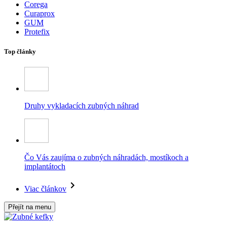
Corega
Curaprox
GUM
Protefix
Top články
Druhy vykladacích zubných náhrad
Čo Vás zaujíma o zubných náhradách, mostíkoch a
implantátoch
Viac článkov
Přejít na menu