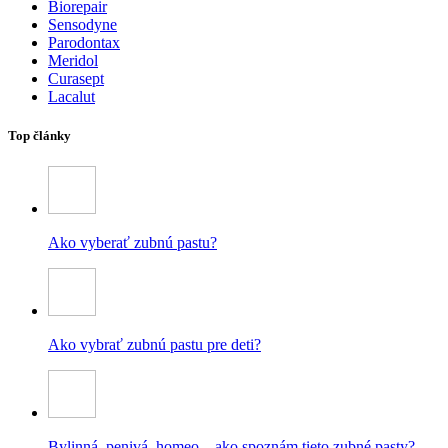
Biorepair
Sensodyne
Parodontax
Meridol
Curasept
Lacalut
Top články
Ako vyberať zubnú pastu?
Ako vybrať zubnú pastu pre deti?
Bylinná, penivá, homeo – ako spoznám tieto zubné pasty?