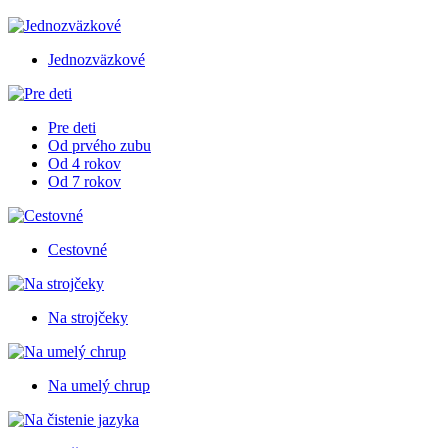
Jednozväzkové
Pre deti
Od prvého zubu
Od 4 rokov
Od 7 rokov
Cestovné
Na strojčeky
Na umelý chrup