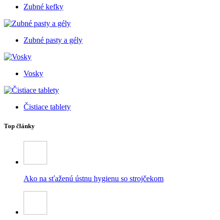
Zubné kefky
Zubné pasty a gély
Vosky
Čistiace tablety
Top články
Ako na sťaženú ústnu hygienu so strojčekom