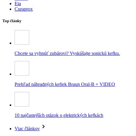
Eta
Curaprox
Top články
Chcete sa vyhnúť zubárovi? Vyskúšajte sonickú kefku.
Prehľad náhradných kefiek Braun Oral-B + VIDEO
10 najčastejších otázok o elektrických kefkách
Viac článkov