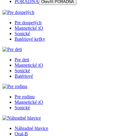
PORADŇA
Otevřít
PORADŇA
Pre dospelých
Magnetické iO
Sonické
Batériové kefky
Pre deti
Magnetické iO
Sonické
Batériové
Pre rodinu
Magnetické iO
Sonické
Náhradné hlavice
Oral-B