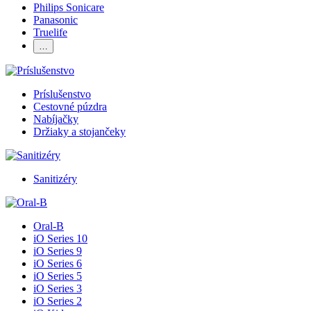
Philips Sonicare
Panasonic
Truelife
…
Príslušenstvo
Cestovné púzdra
Nabíjačky
Držiaky a stojančeky
Sanitizéry
Oral-B
iO Series 10
iO Series 9
iO Series 6
iO Series 5
iO Series 3
iO Series 2