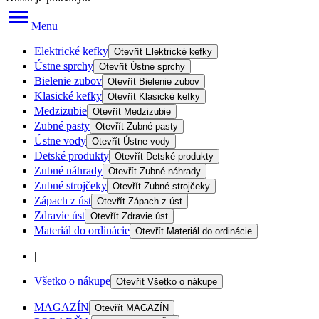
Menu
Elektrické kefky
Otevřít
Elektrické kefky
Ústne sprchy
Otevřít
Ústne sprchy
Bielenie zubov
Otevřít
Bielenie zubov
Klasické kefky
Otevřít
Klasické kefky
Medzizubie
Otevřít
Medzizubie
Zubné pasty
Otevřít
Zubné pasty
Ústne vody
Otevřít
Ústne vody
Detské produkty
Otevřít
Detské produkty
Zubné náhrady
Otevřít
Zubné náhrady
Zubné strojčeky
Otevřít
Zubné strojčeky
Zápach z úst
Otevřít
Zápach z úst
Zdravie úst
Otevřít
Zdravie úst
Materiál do ordinácie
Otevřít
Materiál do ordinácie
|
Všetko o nákupe
Otevřít
Všetko o nákupe
MAGAZÍN
Otevřít
MAGAZÍN