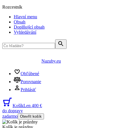
Rozcestník
Hlavní menu
Obsah
Doplňující obsah
Vyhledávání
Nazuby.eu
Obľúbené
Porovnanie
Prihlásiť
Košík
Len 400 €
do dopravy
zadarmo
Otevřít košík
Košík je prázdny
...