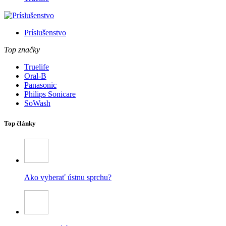
Príslušenstvo
Top značky
Truelife
Oral-B
Panasonic
Philips Sonicare
SoWash
Top články
Ako vyberať ústnu sprchu?