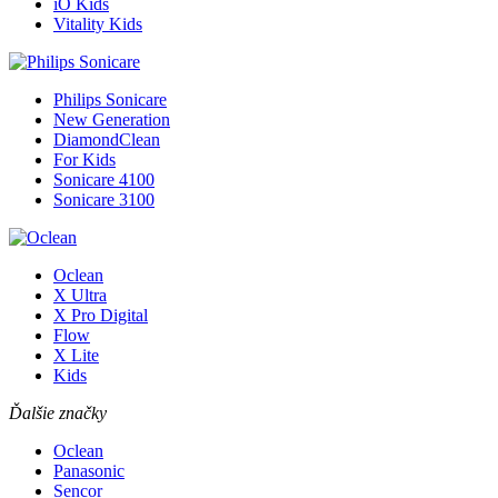
iO Kids
Vitality Kids
Philips Sonicare
New Generation
DiamondClean
For Kids
Sonicare 4100
Sonicare 3100
Oclean
X Ultra
X Pro Digital
Flow
X Lite
Kids
Ďalšie značky
Oclean
Panasonic
Sencor