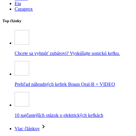
Eta
Curaprox
Top články
Chcete sa vyhnúť zubárovi? Vyskúšajte sonickú kefku.
Prehľad náhradných kefiek Braun Oral-B + VIDEO
10 najčastejších otázok o elektrických kefkách
Viac článkov