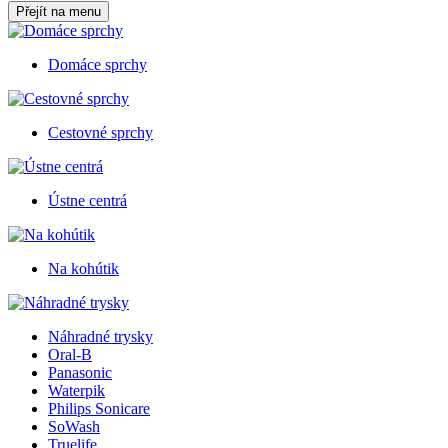
Přejít na menu
Domáce sprchy
Cestovné sprchy
Ústne centrá
Na kohútik
Náhradné trysky
Oral-B
Panasonic
Waterpik
Philips Sonicare
SoWash
Truelife