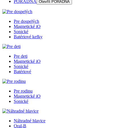
PORADŇA
Otevřít
PORADŇA
Pre dospelých
Magnetické iO
Sonické
Batériové kefky
Pre deti
Magnetické iO
Sonické
Batériové
Pre rodinu
Magnetické iO
Sonické
Náhradné hlavice
Oral-B