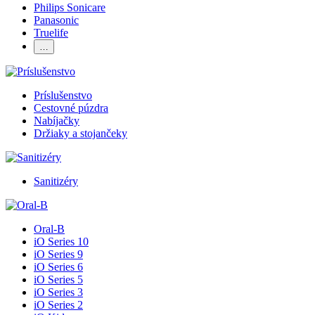
Philips Sonicare
Panasonic
Truelife
…
Príslušenstvo
Cestovné púzdra
Nabíjačky
Držiaky a stojančeky
Sanitizéry
Oral-B
iO Series 10
iO Series 9
iO Series 6
iO Series 5
iO Series 3
iO Series 2