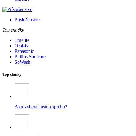
Príslušenstvo
Top značky
Truelife
Oral-B
Panasonic
Philips Sonicare
SoWash
Top články
Ako vyberať ústnu sprchu?