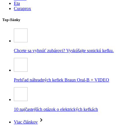
Eta
Curaprox
Top články
Chcete sa vyhnúť zubárovi? Vyskúšajte sonickú kefku.
Prehľad náhradných kefiek Braun Oral-B + VIDEO
10 najčastejších otázok o elektrických kefkách
Viac článkov