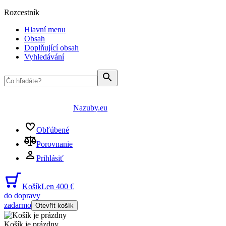
Rozcestník
Hlavní menu
Obsah
Doplňující obsah
Vyhledávání
Nazuby.eu
Obľúbené
Porovnanie
Prihlásiť
Košík
Len 400 €
do dopravy
zadarmo
Otevřít košík
Košík je prázdny
...