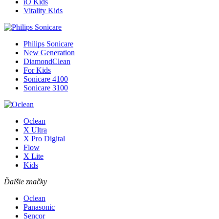
iO Kids
Vitality Kids
Philips Sonicare
New Generation
DiamondClean
For Kids
Sonicare 4100
Sonicare 3100
Oclean
X Ultra
X Pro Digital
Flow
X Lite
Kids
Ďalšie značky
Oclean
Panasonic
Sencor