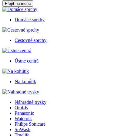
Přejít na menu
Domáce sprchy
Cestovné sprchy
Ústne centrá
Na kohútik
Náhradné trysky
Oral-B
Panasonic
Waterpik
Philips Sonicare
SoWash
Truelife