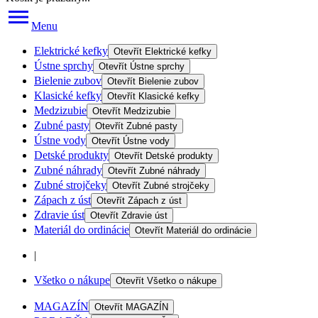
Menu
Elektrické kefky
Otevřít
Elektrické kefky
Ústne sprchy
Otevřít
Ústne sprchy
Bielenie zubov
Otevřít
Bielenie zubov
Klasické kefky
Otevřít
Klasické kefky
Medzizubie
Otevřít
Medzizubie
Zubné pasty
Otevřít
Zubné pasty
Ústne vody
Otevřít
Ústne vody
Detské produkty
Otevřít
Detské produkty
Zubné náhrady
Otevřít
Zubné náhrady
Zubné strojčeky
Otevřít
Zubné strojčeky
Zápach z úst
Otevřít
Zápach z úst
Zdravie úst
Otevřít
Zdravie úst
Materiál do ordinácie
Otevřít
Materiál do ordinácie
|
Všetko o nákupe
Otevřít
Všetko o nákupe
MAGAZÍN
Otevřít
MAGAZÍN