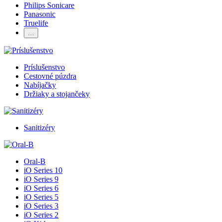
Philips Sonicare
Panasonic
Truelife
…
Príslušenstvo
Cestovné púzdra
Nabíjačky
Držiaky a stojančeky
Sanitizéry
Oral-B
iO Series 10
iO Series 9
iO Series 6
iO Series 5
iO Series 3
iO Series 2