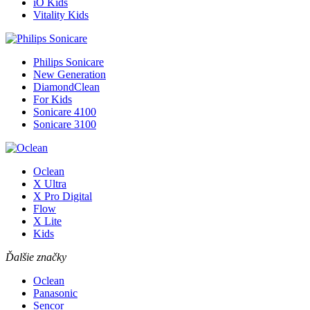
iO Kids
Vitality Kids
Philips Sonicare
New Generation
DiamondClean
For Kids
Sonicare 4100
Sonicare 3100
Oclean
X Ultra
X Pro Digital
Flow
X Lite
Kids
Ďalšie značky
Oclean
Panasonic
Sencor