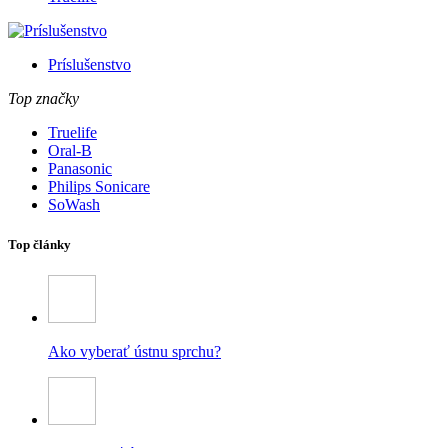
Príslušenstvo
Top značky
Truelife
Oral-B
Panasonic
Philips Sonicare
SoWash
Top články
Ako vyberať ústnu sprchu?