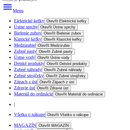
Menu
Elektrické kefky
Otevřít
Elektrické kefky
Ústne sprchy
Otevřít
Ústne sprchy
Bielenie zubov
Otevřít
Bielenie zubov
Klasické kefky
Otevřít
Klasické kefky
Medzizubie
Otevřít
Medzizubie
Zubné pasty
Otevřít
Zubné pasty
Ústne vody
Otevřít
Ústne vody
Detské produkty
Otevřít
Detské produkty
Zubné náhrady
Otevřít
Zubné náhrady
Zubné strojčeky
Otevřít
Zubné strojčeky
Zápach z úst
Otevřít
Zápach z úst
Zdravie úst
Otevřít
Zdravie úst
Materiál do ordinácie
Otevřít
Materiál do ordinácie
|
Všetko o nákupe
Otevřít
Všetko o nákupe
MAGAZÍN
Otevřít
MAGAZÍN