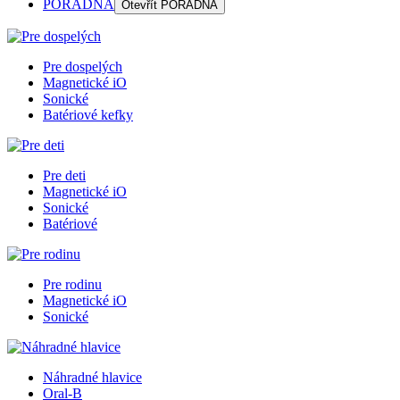
PORADŇA
Otevřít
PORADŇA
Pre dospelých
Magnetické iO
Sonické
Batériové kefky
Pre deti
Magnetické iO
Sonické
Batériové
Pre rodinu
Magnetické iO
Sonické
Náhradné hlavice
Oral-B