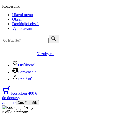
Rozcestník
Hlavní menu
Obsah
Doplňující obsah
Vyhledávání
Nazuby.eu
Obľúbené
Porovnanie
Prihlásiť
Košík
Len 400 €
do dopravy
zadarmo
Otevřít košík
Košík je prázdny
...