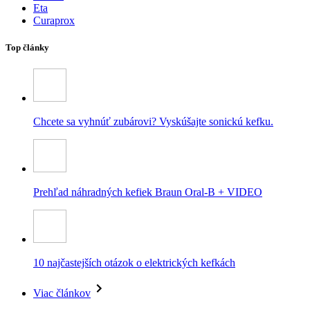
Eta
Curaprox
Top články
Chcete sa vyhnúť zubárovi? Vyskúšajte sonickú kefku.
Prehľad náhradných kefiek Braun Oral-B + VIDEO
10 najčastejších otázok o elektrických kefkách
Viac článkov