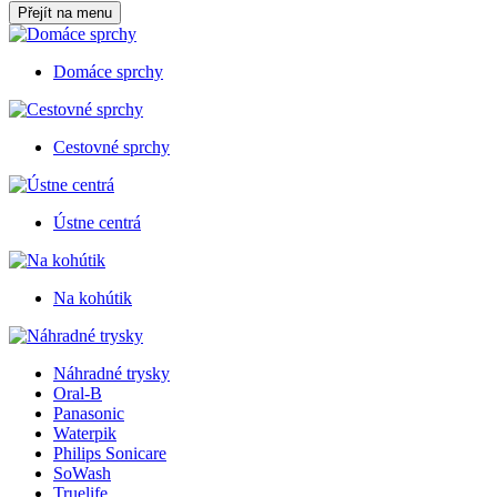
Přejít na menu
Domáce sprchy
Cestovné sprchy
Ústne centrá
Na kohútik
Náhradné trysky
Oral-B
Panasonic
Waterpik
Philips Sonicare
SoWash
Truelife