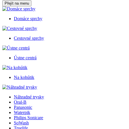
Přejít na menu
Domáce sprchy
Cestovné sprchy
Ústne centrá
Na kohútik
Náhradné trysky
Oral-B
Panasonic
Waterpik
Philips Sonicare
SoWash
Truelife