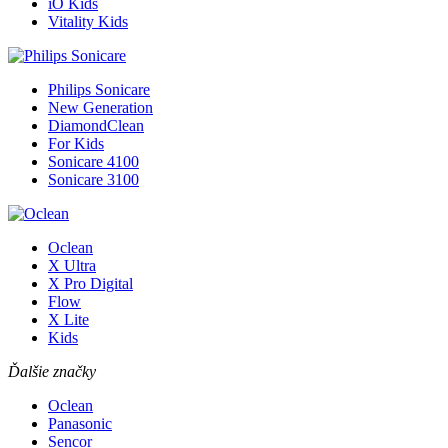
iO Kids
Vitality Kids
Philips Sonicare
New Generation
DiamondClean
For Kids
Sonicare 4100
Sonicare 3100
Oclean
X Ultra
X Pro Digital
Flow
X Lite
Kids
Ďalšie značky
Oclean
Panasonic
Sencor