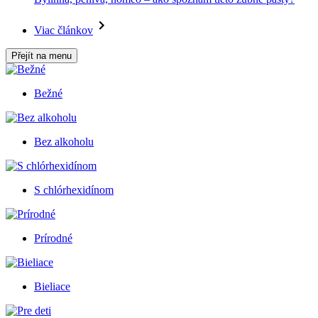
Viac článkov
Přejít na menu
Bežné
Bez alkoholu
S chlórhexidínom
Prírodné
Bieliace