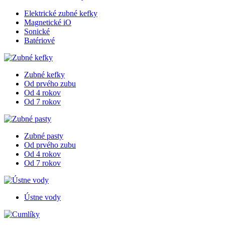
Elektrické zubné kefky
Magnetické iO
Sonické
Batériové
Zubné kefky
Od prvého zubu
Od 4 rokov
Od 7 rokov
Zubné pasty
Od prvého zubu
Od 4 rokov
Od 7 rokov
Ústne vody