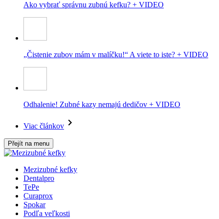
Ako vybrať správnu zubnú kefku? + VIDEO
„Čistenie zubov mám v malíčku!“ A viete to iste? + VIDEO
Odhalenie! Zubné kazy nemajú dedičov + VIDEO
Viac článkov
Přejít na menu
Mezizubné kefky
Dentalpro
TePe
Curaprox
Spokar
Podľa veľkosti