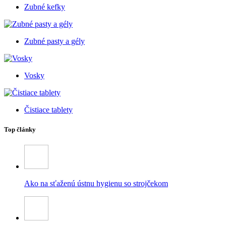
Zubné kefky
Zubné pasty a gély
Vosky
Čistiace tablety
Top články
Ako na sťaženú ústnu hygienu so strojčekom