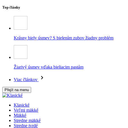
Top články
Krásny biely úsmev? S bielením zubov žiadny problém
Žiarivý úsmev vďaka bieliacim pastám
Viac článkov
Přejít na menu
Klasické
Veľmi mäkké
Mäkké
Stredne mäkké
Stredne tvrdé