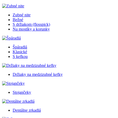
Zubné nite
Bežné
S držiakom (flosspick)
Na mostíky a korunky
Špáradlá
Klasické
S kefkou
Držiaky na medzizubné kefky
Stojančeky
Dentálne zrkadlá