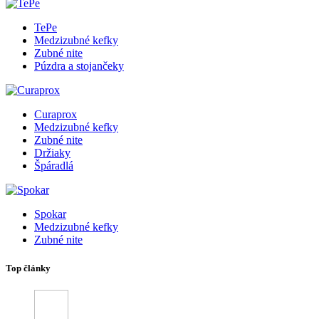
TePe
Medzizubné kefky
Zubné nite
Púzdra a stojančeky
Curaprox
Medzizubné kefky
Zubné nite
Držiaky
Špáradlá
Spokar
Medzizubné kefky
Zubné nite
Top články