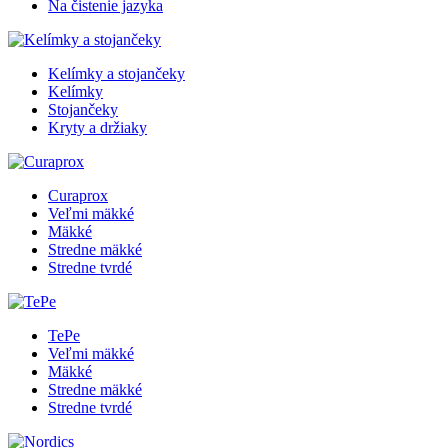
Na čistenie jazyka
Kelímky a stojančeky
Kelímky
Stojančeky
Kryty a držiaky
Curaprox
Veľmi mäkké
Mäkké
Stredne mäkké
Stredne tvrdé
TePe
Veľmi mäkké
Mäkké
Stredne mäkké
Stredne tvrdé