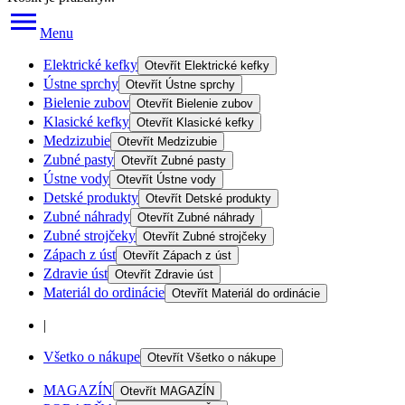
Menu
Elektrické kefky
Otevřít
Elektrické kefky
Ústne sprchy
Otevřít
Ústne sprchy
Bielenie zubov
Otevřít
Bielenie zubov
Klasické kefky
Otevřít
Klasické kefky
Medzizubie
Otevřít
Medzizubie
Zubné pasty
Otevřít
Zubné pasty
Ústne vody
Otevřít
Ústne vody
Detské produkty
Otevřít
Detské produkty
Zubné náhrady
Otevřít
Zubné náhrady
Zubné strojčeky
Otevřít
Zubné strojčeky
Zápach z úst
Otevřít
Zápach z úst
Zdravie úst
Otevřít
Zdravie úst
Materiál do ordinácie
Otevřít
Materiál do ordinácie
|
Všetko o nákupe
Otevřít
Všetko o nákupe
MAGAZÍN
Otevřít
MAGAZÍN