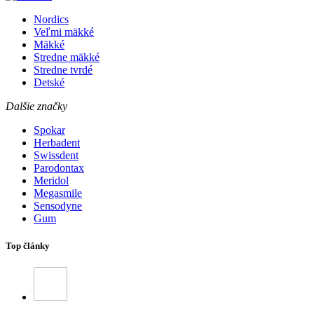
Nordics
Veľmi mäkké
Mäkké
Stredne mäkké
Stredne tvrdé
Detské
Dalšie značky
Spokar
Herbadent
Swissdent
Parodontax
Meridol
Megasmile
Sensodyne
Gum
Top články