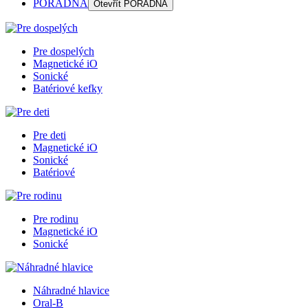
PORADŇA
Otevřít
PORADŇA
Pre dospelých
Magnetické iO
Sonické
Batériové kefky
Pre deti
Magnetické iO
Sonické
Batériové
Pre rodinu
Magnetické iO
Sonické
Náhradné hlavice
Oral-B