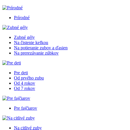
Prírodné
Zubné gély
Na čistenie kefkou
Na potieranie zubov a ďasien
Na prerezávanie zúbkov
Pre deti
Od prvého zubu
Od 4 rokov
Od 7 rokov
Pre fajčiarov
Na citlivé zuby