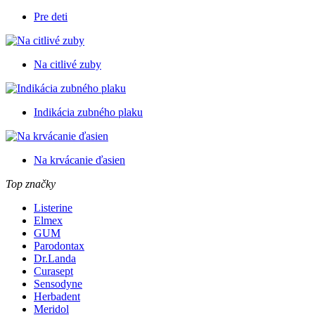
Pre deti
Na citlivé zuby
Indikácia zubného plaku
Na krvácanie ďasien
Top značky
Listerine
Elmex
GUM
Parodontax
Dr.Landa
Curasept
Sensodyne
Herbadent
Meridol