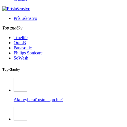
Príslušenstvo
Top značky
Truelife
Oral-B
Panasonic
Philips Sonicare
SoWash
Top články
Ako vyberať ústnu sprchu?