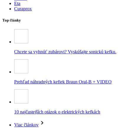
Eta
Curaprox
Top články
Chcete sa vyhnúť zubárovi? Vyskúšajte sonickú kefku.
Prehľad náhradných kefiek Braun Oral-B + VIDEO
10 najčastejších otázok o elektrických kefkách
Viac článkov