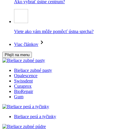
Ako vybrať ústne centrum?
Viete ako vám môže pomôcť ústna sprcha?
Viac článkov
Přejít na menu
Bieliace zubné pasty
Opalescence
Swissdent
Curaprox
BioRepair
Gum
Bieliace perá a tyčinky