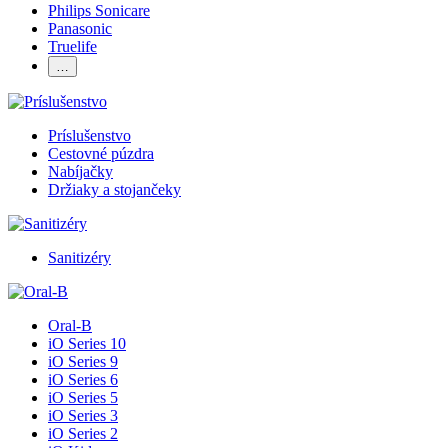
Philips Sonicare
Panasonic
Truelife
…
Príslušenstvo
Cestovné púzdra
Nabíjačky
Držiaky a stojančeky
Sanitizéry
Oral-B
iO Series 10
iO Series 9
iO Series 6
iO Series 5
iO Series 3
iO Series 2