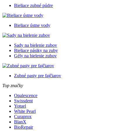
Bieliace zubné púdre
Bieliace ústne vody
Sady na bielenie zubov
Bieliace pásiky na zuby
Gély na bielenie zubov
Zubné pasty pre fajčiarov
Top značky
Opalescence
Swissdent
Yotuel
White Pearl
Curaprox
BlanX
BioRepair