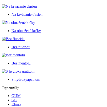
Na krvácanie ďasien
Na obnažené krčky
Bez fluoridu
Bez mentolu
S hydroxyapatitom
Top značky
GUM
GC
Elmex