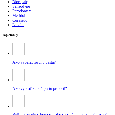
Biorepair
Sensodyne
Parodontax
Meridol
Curasept
Lacalut
Top články
Ako vyberať zubnú pastu?
Ako vybrať zubnú pastu pre deti?
Bylinná, penivá, homeo – ako spoznám tieto zubné pasty?