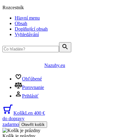
Rozcestník
Hlavní menu
Obsah
Doplňující obsah
Vyhledávání
Nazuby.eu
Obľúbené
Porovnanie
Prihlásiť
Košík
Len 400 €
do dopravy
zadarmo
Otevřít košík
Košík je prázdny
...