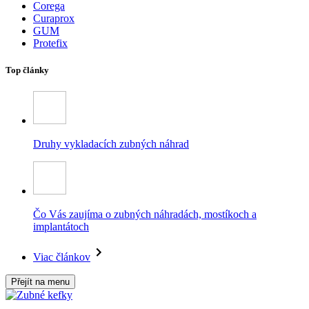
Corega
Curaprox
GUM
Protefix
Top články
Druhy vykladacích zubných náhrad
Čo Vás zaujíma o zubných náhradách, mostíkoch a
implantátoch
Viac článkov
Přejít na menu