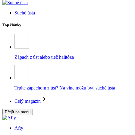
Suché ústa
Top články
Zápach z úst alebo tiež halitóza
Trpíte zápachom z úst? Na vine môžu byť suché ústa
Celý magazín
Přejít na menu
Afty