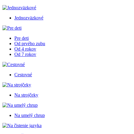
Jednozväzkové
Pre deti
Od prvého zubu
Od 4 rokov
Od 7 rokov
Cestovné
Na strojčeky
Na umelý chrup