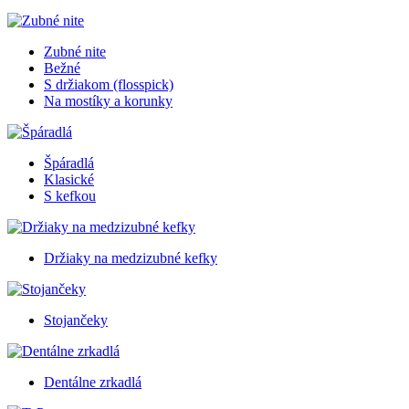
Zubné nite
Bežné
S držiakom (flosspick)
Na mostíky a korunky
Špáradlá
Klasické
S kefkou
Držiaky na medzizubné kefky
Stojančeky
Dentálne zrkadlá