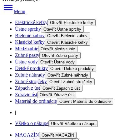
Menu
Elektrické kefky
Otevřít
Elektrické kefky
Ústne sprchy
Otevřít
Ústne sprchy
Bielenie zubov
Otevřít
Bielenie zubov
Klasické kefky
Otevřít
Klasické kefky
Medzizubie
Otevřít
Medzizubie
Zubné pasty
Otevřít
Zubné pasty
Ústne vody
Otevřít
Ústne vody
Detské produkty
Otevřít
Detské produkty
Zubné náhrady
Otevřít
Zubné náhrady
Zubné strojčeky
Otevřít
Zubné strojčeky
Zápach z úst
Otevřít
Zápach z úst
Zdravie úst
Otevřít
Zdravie úst
Materiál do ordinácie
Otevřít
Materiál do ordinácie
|
Všetko o nákupe
Otevřít
Všetko o nákupe
MAGAZÍN
Otevřít
MAGAZÍN