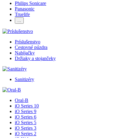
Philips Sonicare
Panasonic
Truelife
…
Príslušenstvo
Cestovné púzdra
Nabíjačky
Držiaky a stojančeky
Sanitizéry
Oral-B
iO Series 10
iO Series 9
iO Series 6
iO Series 5
iO Series 3
iO Series 2