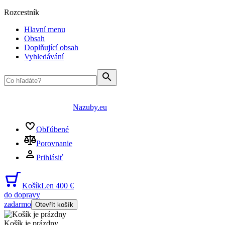
Rozcestník
Hlavní menu
Obsah
Doplňující obsah
Vyhledávání
Nazuby.eu
Obľúbené
Porovnanie
Prihlásiť
Košík
Len 400 €
do dopravy
zadarmo
Otevřít košík
Košík je prázdny
...