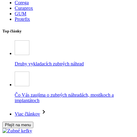
Corega
Curaprox
GUM
Protefix
Top články
Druhy vykladacích zubných náhrad
Čo Vás zaujíma o zubných náhradách, mostíkoch a
implantátoch
Viac článkov
Přejít na menu