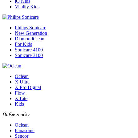
iO Kids
Vitality Kids
Philips Sonicare
New Generation
DiamondClean
For Kids
Sonicare 4100
Sonicare 3100
Oclean
X Ultra
X Pro Digital
Flow
X Lite
Kids
Ďalšie značky
Oclean
Panasonic
Sencor