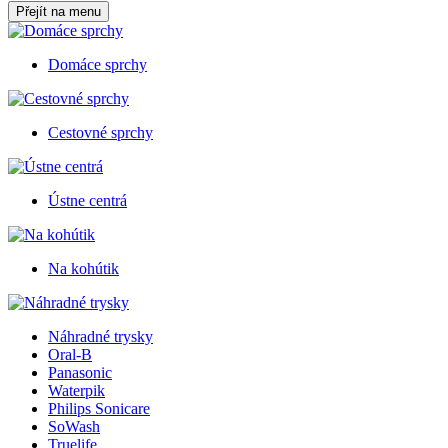
Přejít na menu
Domáce sprchy
Cestovné sprchy
Ústne centrá
Na kohútik
Náhradné trysky
Oral-B
Panasonic
Waterpik
Philips Sonicare
SoWash
Truelife