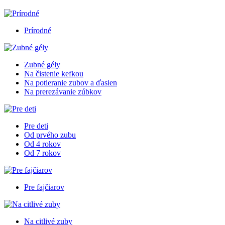
Prírodné
Zubné gély
Na čistenie kefkou
Na potieranie zubov a ďasien
Na prerezávanie zúbkov
Pre deti
Od prvého zubu
Od 4 rokov
Od 7 rokov
Pre fajčiarov
Na citlivé zuby