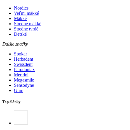
Nordics
Veľmi mäkké
Mäkké
Stredne mäkké
Stredne tvrdé
Detské
Dalšie značky
Spokar
Herbadent
Swissdent
Parodontax
Meridol
Megasmile
Sensodyne
Gum
Top články