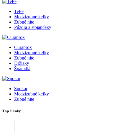
TePe
Medzizubné kefky
Zubné nite
Púzdra a stojančeky
Curaprox
Medzizubné kefky
Zubné nite
Držiaky
Špáradlá
Spokar
Medzizubné kefky
Zubné nite
Top články