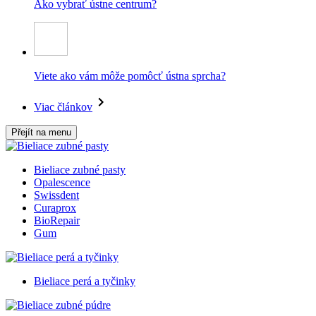
Ako vybrať ústne centrum?
Viete ako vám môže pomôcť ústna sprcha?
Viac článkov
Přejít na menu
Bieliace zubné pasty
Opalescence
Swissdent
Curaprox
BioRepair
Gum
Bieliace perá a tyčinky