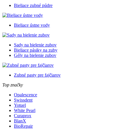
Bieliace zubné púdre
Bieliace ústne vody
Sady na bielenie zubov
Bieliace pásiky na zuby
Gély na bielenie zubov
Zubné pasty pre fajčiarov
Top značky
Opalescence
Swissdent
Yotuel
White Pearl
Curaprox
BlanX
BioRepair