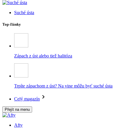
Suché ústa
Top články
Zápach z úst alebo tiež halitóza
Trpíte zápachom z úst? Na vine môžu byť suché ústa
Celý magazín
Přejít na menu
Afty