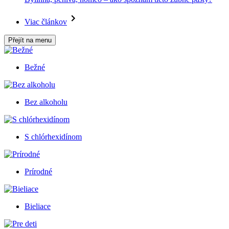
Viac článkov
Přejít na menu
Bežné
Bez alkoholu
S chlórhexidínom
Prírodné
Bieliace