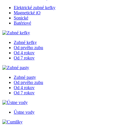
Elektrické zubné kefky
Magnetické iO
Sonické
Batériové
Zubné kefky
Od prvého zubu
Od 4 rokov
Od 7 rokov
Zubné pasty
Od prvého zubu
Od 4 rokov
Od 7 rokov
Ústne vody