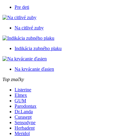
Pre deti
Na citlivé zuby
Indikácia zubného plaku
Na krvácanie ďasien
Top značky
Listerine
Elmex
GUM
Parodontax
Dr.Landa
Curasept
Sensodyne
Herbadent
Meridol