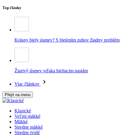
Top články
Krásny biely úsmev? S bielením zubov žiadny problém
Žiarivý úsmev vďaka bieliacim pastám
Viac článkov
Přejít na menu
Klasické
Veľmi mäkké
Mäkké
Stredne mäkké
Stredne tvrdé