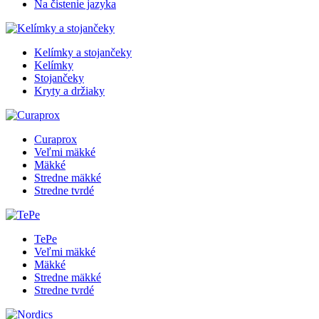
Na čistenie jazyka
Kelímky a stojančeky
Kelímky
Stojančeky
Kryty a držiaky
Curaprox
Veľmi mäkké
Mäkké
Stredne mäkké
Stredne tvrdé
TePe
Veľmi mäkké
Mäkké
Stredne mäkké
Stredne tvrdé