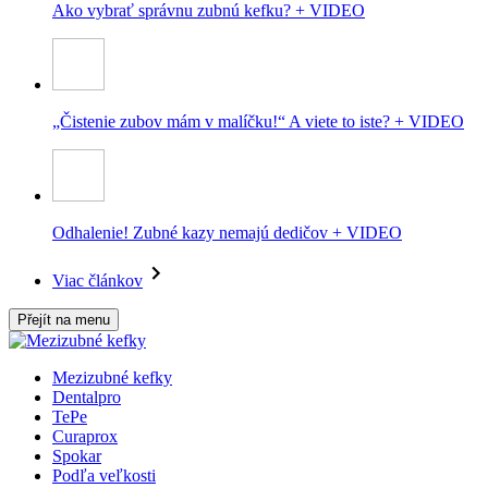
Ako vybrať správnu zubnú kefku? + VIDEO
„Čistenie zubov mám v malíčku!“ A viete to iste? + VIDEO
Odhalenie! Zubné kazy nemajú dedičov + VIDEO
Viac článkov
Přejít na menu
Mezizubné kefky
Dentalpro
TePe
Curaprox
Spokar
Podľa veľkosti