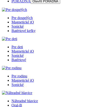
PORADŇA
Otevřít
PORADŇA
Pre dospelých
Magnetické iO
Sonické
Batériové kefky
Pre deti
Magnetické iO
Sonické
Batériové
Pre rodinu
Magnetické iO
Sonické
Náhradné hlavice
Oral-B