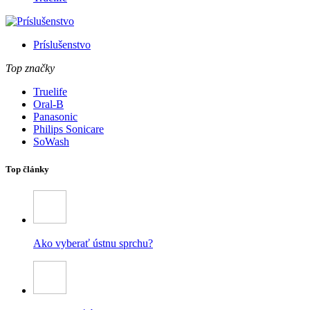
Príslušenstvo
Top značky
Truelife
Oral-B
Panasonic
Philips Sonicare
SoWash
Top články
Ako vyberať ústnu sprchu?