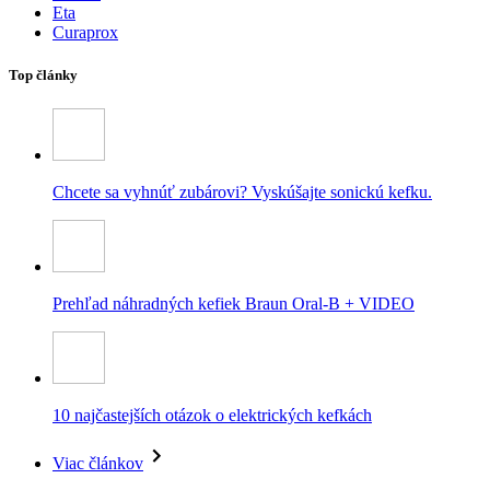
Eta
Curaprox
Top články
Chcete sa vyhnúť zubárovi? Vyskúšajte sonickú kefku.
Prehľad náhradných kefiek Braun Oral-B + VIDEO
10 najčastejších otázok o elektrických kefkách
Viac článkov