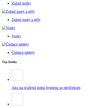
Zubné kefky
Zubné pasty a gély
Vosky
Čistiace tablety
Top články
Ako na sťaženú ústnu hygienu so strojčekom