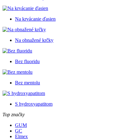
Na krvácanie ďasien
Na obnažené krčky
Bez fluoridu
Bez mentolu
S hydroxyapatitom
Top značky
GUM
GC
Elmex