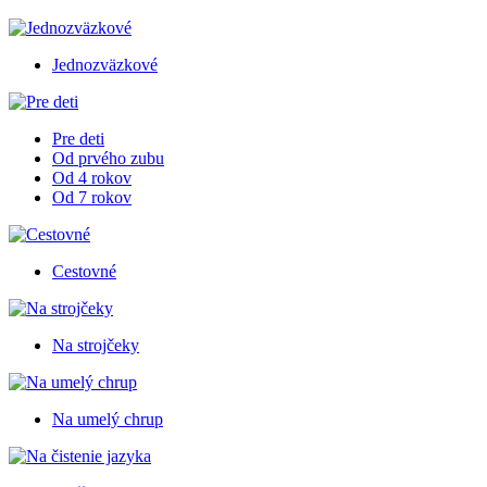
Jednozväzkové
Pre deti
Od prvého zubu
Od 4 rokov
Od 7 rokov
Cestovné
Na strojčeky
Na umelý chrup