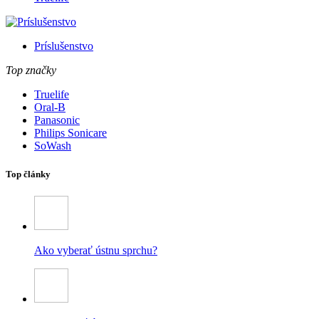
Príslušenstvo
Top značky
Truelife
Oral-B
Panasonic
Philips Sonicare
SoWash
Top články
Ako vyberať ústnu sprchu?