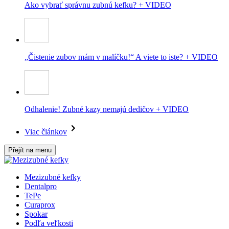
Ako vybrať správnu zubnú kefku? + VIDEO
„Čistenie zubov mám v malíčku!“ A viete to iste? + VIDEO
Odhalenie! Zubné kazy nemajú dedičov + VIDEO
Viac článkov
Přejít na menu
Mezizubné kefky
Dentalpro
TePe
Curaprox
Spokar
Podľa veľkosti