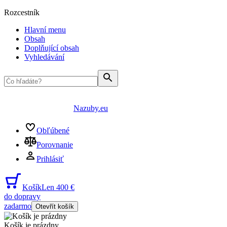
Rozcestník
Hlavní menu
Obsah
Doplňující obsah
Vyhledávání
Nazuby.eu
Obľúbené
Porovnanie
Prihlásiť
Košík
Len 400 €
do dopravy
zadarmo
Otevřít košík
Košík je prázdny
...