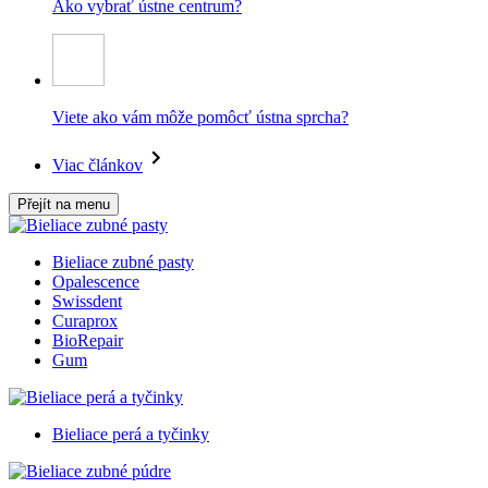
Ako vybrať ústne centrum?
Viete ako vám môže pomôcť ústna sprcha?
Viac článkov
Přejít na menu
Bieliace zubné pasty
Opalescence
Swissdent
Curaprox
BioRepair
Gum
Bieliace perá a tyčinky