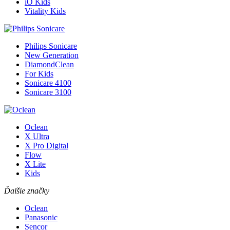
iO Kids
Vitality Kids
Philips Sonicare
New Generation
DiamondClean
For Kids
Sonicare 4100
Sonicare 3100
Oclean
X Ultra
X Pro Digital
Flow
X Lite
Kids
Ďalšie značky
Oclean
Panasonic
Sencor