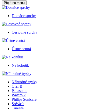
Přejít na menu
Domáce sprchy
Cestovné sprchy
Ústne centrá
Na kohútik
Náhradné trysky
Oral-B
Panasonic
Waterpik
Philips Sonicare
SoWash
Truelife