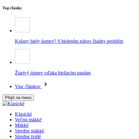
Top články
Krásny biely úsmev? S bielením zubov žiadny problém
Žiarivý úsmev vďaka bieliacim pastám
Viac článkov
Přejít na menu
Klasické
Veľmi mäkké
Mäkké
Stredne mäkké
Stredne tvrdé