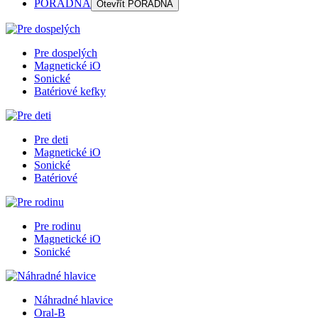
PORADŇA
Otevřít
PORADŇA
Pre dospelých
Magnetické iO
Sonické
Batériové kefky
Pre deti
Magnetické iO
Sonické
Batériové
Pre rodinu
Magnetické iO
Sonické
Náhradné hlavice
Oral-B