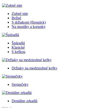
Zubné nite
Bežné
S držiakom (flosspick)
Na mostíky a korunky
Špáradlá
Klasické
S kefkou
Držiaky na medzizubné kefky
Stojančeky
Dentálne zrkadlá