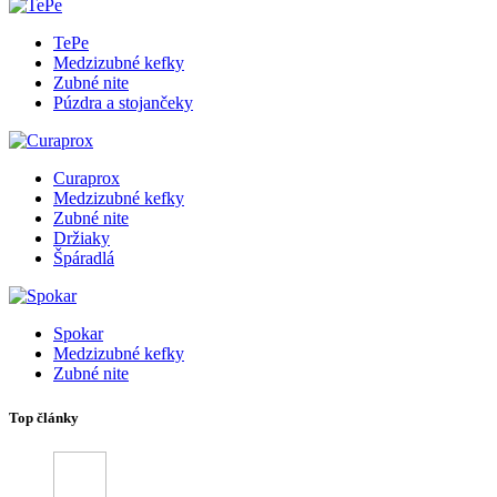
TePe
Medzizubné kefky
Zubné nite
Púzdra a stojančeky
Curaprox
Medzizubné kefky
Zubné nite
Držiaky
Špáradlá
Spokar
Medzizubné kefky
Zubné nite
Top články