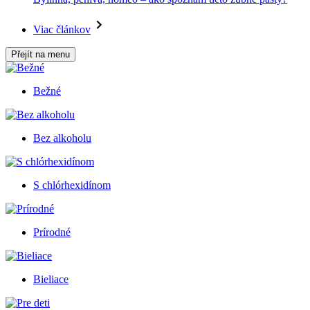
Viac článkov
Přejít na menu
Bežné
Bez alkoholu
S chlórhexidínom
Prírodné
Bieliace