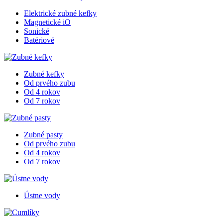
Elektrické zubné kefky
Magnetické iO
Sonické
Batériové
Zubné kefky
Od prvého zubu
Od 4 rokov
Od 7 rokov
Zubné pasty
Od prvého zubu
Od 4 rokov
Od 7 rokov
Ústne vody