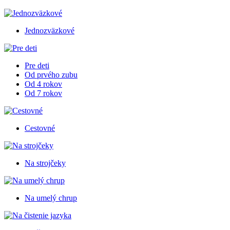
Jednozväzkové
Pre deti
Od prvého zubu
Od 4 rokov
Od 7 rokov
Cestovné
Na strojčeky
Na umelý chrup