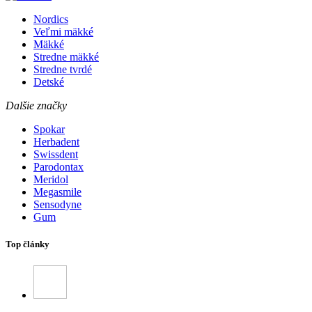
Nordics
Veľmi mäkké
Mäkké
Stredne mäkké
Stredne tvrdé
Detské
Dalšie značky
Spokar
Herbadent
Swissdent
Parodontax
Meridol
Megasmile
Sensodyne
Gum
Top články