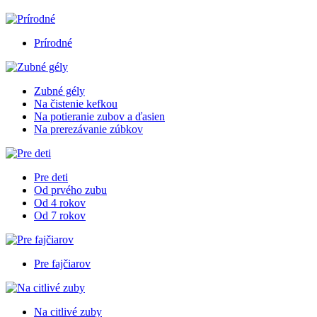
Prírodné
Zubné gély
Na čistenie kefkou
Na potieranie zubov a ďasien
Na prerezávanie zúbkov
Pre deti
Od prvého zubu
Od 4 rokov
Od 7 rokov
Pre fajčiarov
Na citlivé zuby