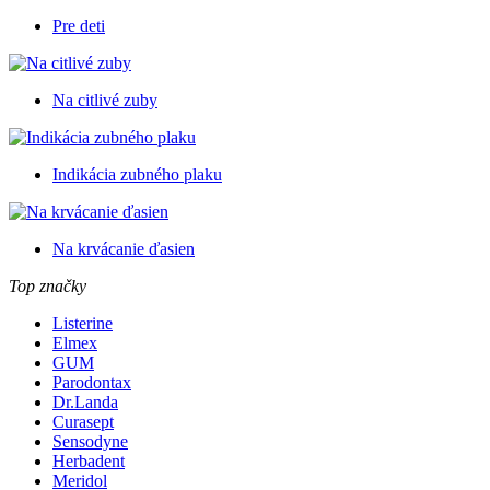
Pre deti
Na citlivé zuby
Indikácia zubného plaku
Na krvácanie ďasien
Top značky
Listerine
Elmex
GUM
Parodontax
Dr.Landa
Curasept
Sensodyne
Herbadent
Meridol