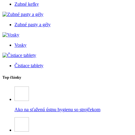
Zubné kefky
Zubné pasty a gély
Vosky
Čistiace tablety
Top články
Ako na sťaženú ústnu hygienu so strojčekom