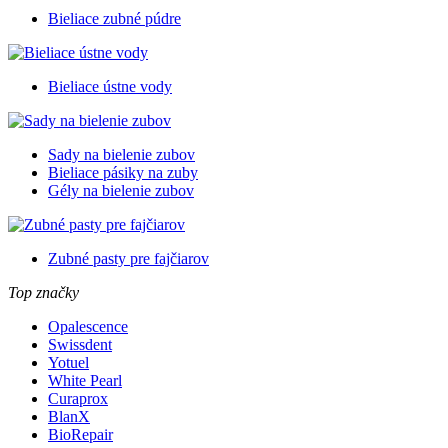
Bieliace zubné púdre
Bieliace ústne vody
Sady na bielenie zubov
Bieliace pásiky na zuby
Gély na bielenie zubov
Zubné pasty pre fajčiarov
Top značky
Opalescence
Swissdent
Yotuel
White Pearl
Curaprox
BlanX
BioRepair