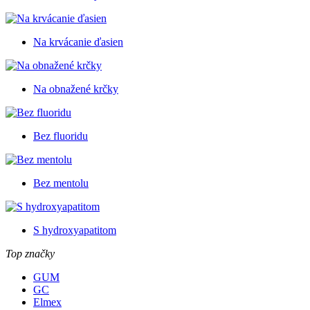
Na krvácanie ďasien
Na obnažené krčky
Bez fluoridu
Bez mentolu
S hydroxyapatitom
Top značky
GUM
GC
Elmex