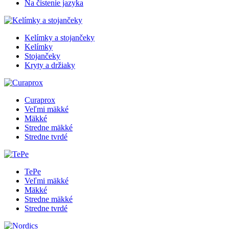
Na čistenie jazyka
Kelímky a stojančeky
Kelímky
Stojančeky
Kryty a držiaky
Curaprox
Veľmi mäkké
Mäkké
Stredne mäkké
Stredne tvrdé
TePe
Veľmi mäkké
Mäkké
Stredne mäkké
Stredne tvrdé