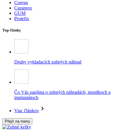
Corega
Curaprox
GUM
Protefix
Top články
Druhy vykladacích zubných náhrad
Čo Vás zaujíma o zubných náhradách, mostíkoch a
implantátoch
Viac článkov
Přejít na menu