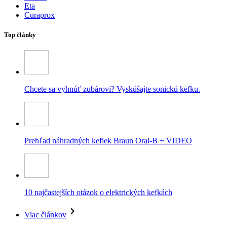
Eta
Curaprox
Top články
Chcete sa vyhnúť zubárovi? Vyskúšajte sonickú kefku.
Prehľad náhradných kefiek Braun Oral-B + VIDEO
10 najčastejších otázok o elektrických kefkách
Viac článkov