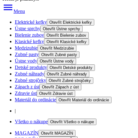
Menu
Elektrické kefky
Otevřít
Elektrické kefky
Ústne sprchy
Otevřít
Ústne sprchy
Bielenie zubov
Otevřít
Bielenie zubov
Klasické kefky
Otevřít
Klasické kefky
Medzizubie
Otevřít
Medzizubie
Zubné pasty
Otevřít
Zubné pasty
Ústne vody
Otevřít
Ústne vody
Detské produkty
Otevřít
Detské produkty
Zubné náhrady
Otevřít
Zubné náhrady
Zubné strojčeky
Otevřít
Zubné strojčeky
Zápach z úst
Otevřít
Zápach z úst
Zdravie úst
Otevřít
Zdravie úst
Materiál do ordinácie
Otevřít
Materiál do ordinácie
|
Všetko o nákupe
Otevřít
Všetko o nákupe
MAGAZÍN
Otevřít
MAGAZÍN