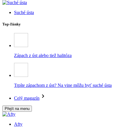
Suché ústa
Top články
Zápach z úst alebo tiež halitóza
Trpíte zápachom z úst? Na vine môžu byť suché ústa
Celý magazín
Přejít na menu
Afty