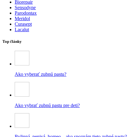
Biorepair
Sensodyne
Parodontax
Meridol
Curasept
Lacalut
Top články
Ako vyberať zubnú pastu?
Ako vybrať zubnú pastu pre deti?
Bylinná, penivá, homeo – ako spoznám tieto zubné pasty?