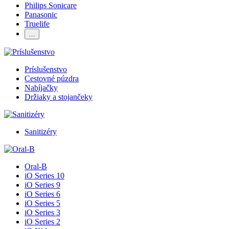
Philips Sonicare
Panasonic
Truelife
…
Príslušenstvo
Cestovné púzdra
Nabíjačky
Držiaky a stojančeky
Sanitizéry
Oral-B
iO Series 10
iO Series 9
iO Series 6
iO Series 5
iO Series 3
iO Series 2