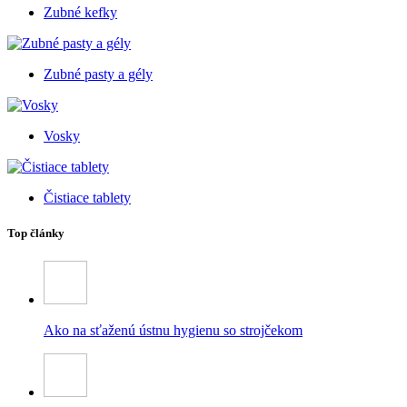
Zubné kefky
Zubné pasty a gély
Vosky
Čistiace tablety
Top články
Ako na sťaženú ústnu hygienu so strojčekom