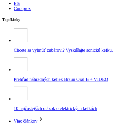
Eta
Curaprox
Top články
Chcete sa vyhnúť zubárovi? Vyskúšajte sonickú kefku.
Prehľad náhradných kefiek Braun Oral-B + VIDEO
10 najčastejších otázok o elektrických kefkách
Viac článkov