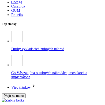
Corega
Curaprox
GUM
Protefix
Top články
Druhy vykladacích zubných náhrad
Čo Vás zaujíma o zubných náhradách, mostíkoch a
implantátoch
Viac článkov
Přejít na menu