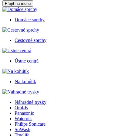
Přejít na menu
Domáce sprchy
Cestovné sprchy
Ústne centrá
Na kohútik
Náhradné trysky
Oral-B
Panasonic
Waterpik
Philips Sonicare
SoWash
Truelife