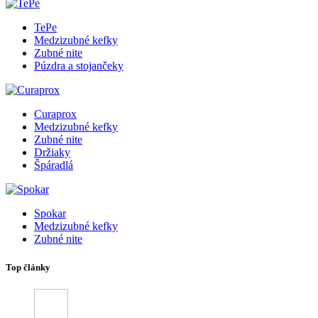
TePe
Medzizubné kefky
Zubné nite
Púzdra a stojančeky
Curaprox
Medzizubné kefky
Zubné nite
Držiaky
Špáradlá
Spokar
Medzizubné kefky
Zubné nite
Top články