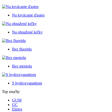
Na krvácanie ďasien
Na obnažené krčky
Bez fluoridu
Bez mentolu
S hydroxyapatitom
Top značky
GUM
GC
Elmex