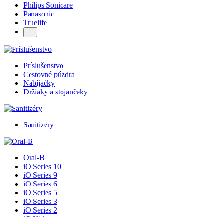
Philips Sonicare
Panasonic
Truelife
…
Príslušenstvo
Cestovné púzdra
Nabíjačky
Držiaky a stojančeky
Sanitizéry
Oral-B
iO Series 10
iO Series 9
iO Series 6
iO Series 5
iO Series 3
iO Series 2