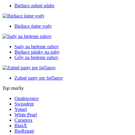
Bieliace zubné púdre
Bieliace ústne vody
Sady na bielenie zubov
Bieliace pásiky na zuby
Gély na bielenie zubov
Zubné pasty pre fajčiarov
Top značky
Opalescence
Swissdent
Yotuel
White Pearl
Curaprox
BlanX
BioRepair