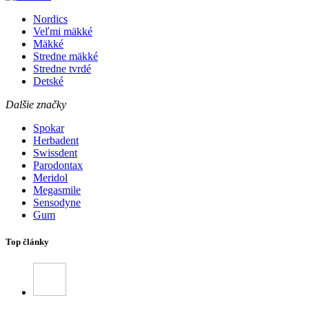
Nordics
Veľmi mäkké
Mäkké
Stredne mäkké
Stredne tvrdé
Detské
Dalšie značky
Spokar
Herbadent
Swissdent
Parodontax
Meridol
Megasmile
Sensodyne
Gum
Top články