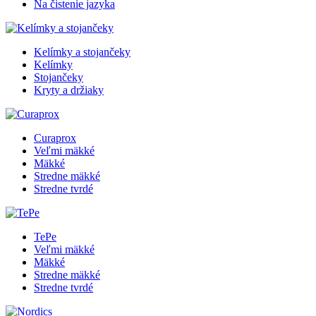
Na čistenie jazyka
Kelímky a stojančeky
Kelímky
Stojančeky
Kryty a držiaky
Curaprox
Veľmi mäkké
Mäkké
Stredne mäkké
Stredne tvrdé
TePe
Veľmi mäkké
Mäkké
Stredne mäkké
Stredne tvrdé