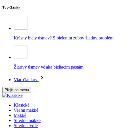
Top články
Krásny biely úsmev? S bielením zubov žiadny problém
Žiarivý úsmev vďaka bieliacim pastám
Viac článkov
Přejít na menu
Klasické
Veľmi mäkké
Mäkké
Stredne mäkké
Stredne tvrdé