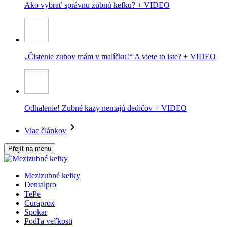
Ako vybrať správnu zubnú kefku? + VIDEO
„Čistenie zubov mám v malíčku!“ A viete to iste? + VIDEO
Odhalenie! Zubné kazy nemajú dedičov + VIDEO
Viac článkov
Přejít na menu
Mezizubné kefky
Dentalpro
TePe
Curaprox
Spokar
Podľa veľkosti