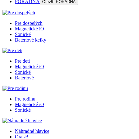
PORADŇA
Otevřít
PORADŇA
Pre dospelých
Magnetické iO
Sonické
Batériové kefky
Pre deti
Magnetické iO
Sonické
Batériové
Pre rodinu
Magnetické iO
Sonické
Náhradné hlavice
Oral-B