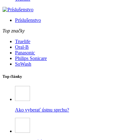
Príslušenstvo
Top značky
Truelife
Oral-B
Panasonic
Philips Sonicare
SoWash
Top články
Ako vyberať ústnu sprchu?