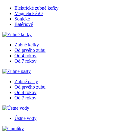
Elektrické zubné kefky
Magnetické iO
Sonické
Batériové
Zubné kefky
Od prvého zubu
Od 4 rokov
Od 7 rokov
Zubné pasty
Od prvého zubu
Od 4 rokov
Od 7 rokov
Ústne vody