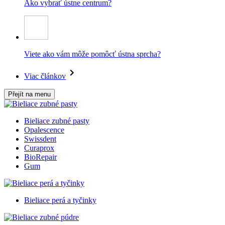
Ako vybrať ústne centrum?
Viete ako vám môže pomôcť ústna sprcha?
Viac článkov
Přejít na menu
Bieliace zubné pasty
Opalescence
Swissdent
Curaprox
BioRepair
Gum
Bieliace perá a tyčinky