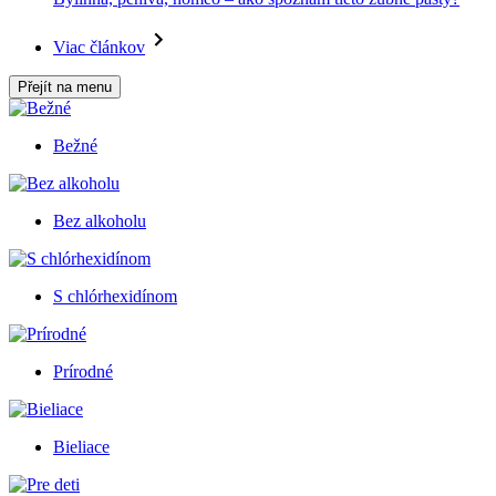
Viac článkov
Přejít na menu
Bežné
Bez alkoholu
S chlórhexidínom
Prírodné
Bieliace