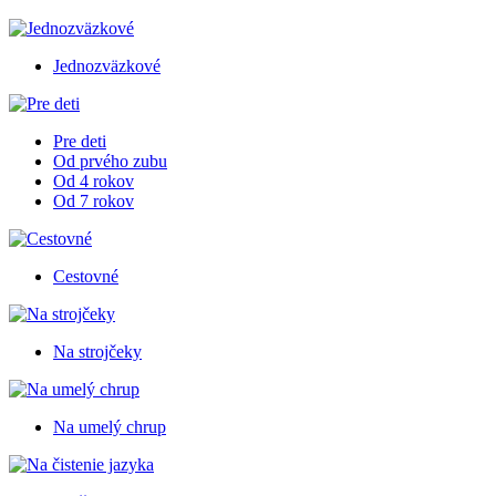
Jednozväzkové
Pre deti
Od prvého zubu
Od 4 rokov
Od 7 rokov
Cestovné
Na strojčeky
Na umelý chrup