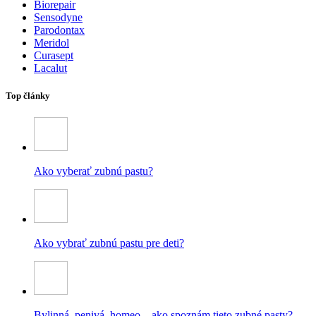
Biorepair
Sensodyne
Parodontax
Meridol
Curasept
Lacalut
Top články
Ako vyberať zubnú pastu?
Ako vybrať zubnú pastu pre deti?
Bylinná, penivá, homeo – ako spoznám tieto zubné pasty?