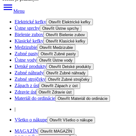
Menu
Elektrické kefky
Otevřít
Elektrické kefky
Ústne sprchy
Otevřít
Ústne sprchy
Bielenie zubov
Otevřít
Bielenie zubov
Klasické kefky
Otevřít
Klasické kefky
Medzizubie
Otevřít
Medzizubie
Zubné pasty
Otevřít
Zubné pasty
Ústne vody
Otevřít
Ústne vody
Detské produkty
Otevřít
Detské produkty
Zubné náhrady
Otevřít
Zubné náhrady
Zubné strojčeky
Otevřít
Zubné strojčeky
Zápach z úst
Otevřít
Zápach z úst
Zdravie úst
Otevřít
Zdravie úst
Materiál do ordinácie
Otevřít
Materiál do ordinácie
|
Všetko o nákupe
Otevřít
Všetko o nákupe
MAGAZÍN
Otevřít
MAGAZÍN