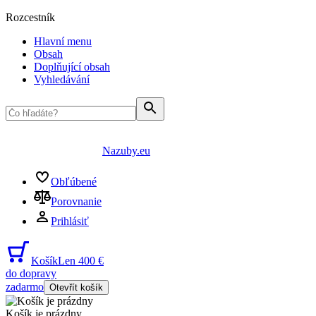
Rozcestník
Hlavní menu
Obsah
Doplňující obsah
Vyhledávání
Nazuby.eu
Obľúbené
Porovnanie
Prihlásiť
Košík
Len 400 €
do dopravy
zadarmo
Otevřít košík
Košík je prázdny
...