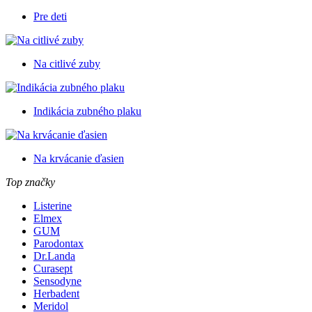
Pre deti
Na citlivé zuby
Indikácia zubného plaku
Na krvácanie ďasien
Top značky
Listerine
Elmex
GUM
Parodontax
Dr.Landa
Curasept
Sensodyne
Herbadent
Meridol