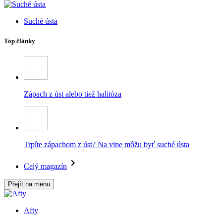
Suché ústa
Top články
Zápach z úst alebo tiež halitóza
Trpíte zápachom z úst? Na vine môžu byť suché ústa
Celý magazín
Přejít na menu
Afty