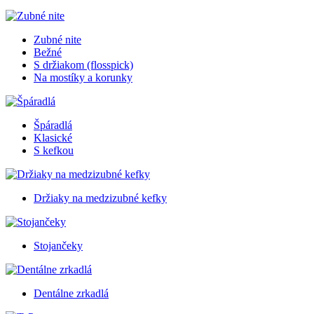
Zubné nite
Bežné
S držiakom (flosspick)
Na mostíky a korunky
Špáradlá
Klasické
S kefkou
Držiaky na medzizubné kefky
Stojančeky
Dentálne zrkadlá