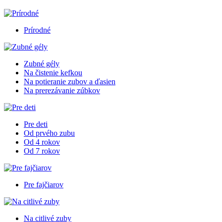
Prírodné
Zubné gély
Na čistenie kefkou
Na potieranie zubov a ďasien
Na prerezávanie zúbkov
Pre deti
Od prvého zubu
Od 4 rokov
Od 7 rokov
Pre fajčiarov
Na citlivé zuby