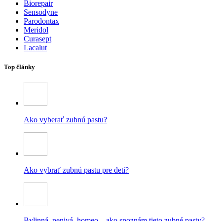
Biorepair
Sensodyne
Parodontax
Meridol
Curasept
Lacalut
Top články
Ako vyberať zubnú pastu?
Ako vybrať zubnú pastu pre deti?
Bylinná, penivá, homeo – ako spoznám tieto zubné pasty?