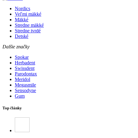
Nordics
Veľmi mäkké
Mäkké
Stredne mäkké
Stredne tvrdé
Detské
Dalšie značky
Spokar
Herbadent
Swissdent
Parodontax
Meridol
Megasmile
Sensodyne
Gum
Top články