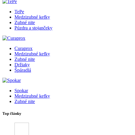
TePe
Medzizubné kefky
Zubné nite
Púzdra a stojančeky
Curaprox
Medzizubné kefky
Zubné nite
Držiaky
Špáradlá
Spokar
Medzizubné kefky
Zubné nite
Top články