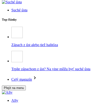
Suché ústa
Top články
Zápach z úst alebo tiež halitóza
Trpíte zápachom z úst? Na vine môžu byť suché ústa
Celý magazín
Přejít na menu
Afty