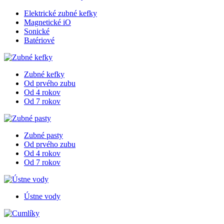
Elektrické zubné kefky
Magnetické iO
Sonické
Batériové
Zubné kefky
Od prvého zubu
Od 4 rokov
Od 7 rokov
Zubné pasty
Od prvého zubu
Od 4 rokov
Od 7 rokov
Ústne vody