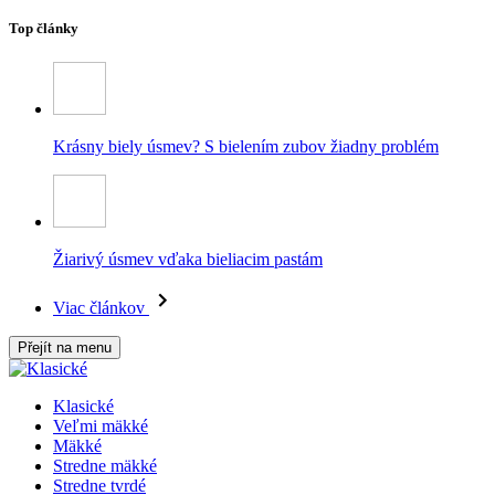
Top články
Krásny biely úsmev? S bielením zubov žiadny problém
Žiarivý úsmev vďaka bieliacim pastám
Viac článkov
Přejít na menu
Klasické
Veľmi mäkké
Mäkké
Stredne mäkké
Stredne tvrdé