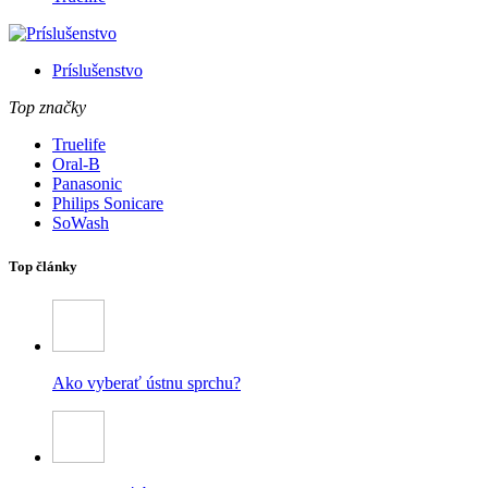
Príslušenstvo
Top značky
Truelife
Oral-B
Panasonic
Philips Sonicare
SoWash
Top články
Ako vyberať ústnu sprchu?