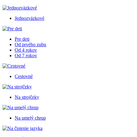
Jednozväzkové
Pre deti
Od prvého zubu
Od 4 rokov
Od 7 rokov
Cestovné
Na strojčeky
Na umelý chrup