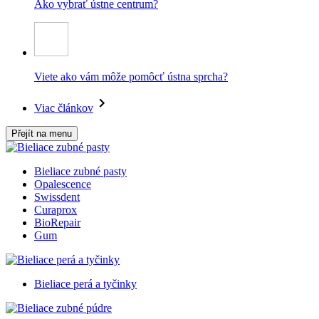
Ako vybrať ústne centrum?
Viete ako vám môže pomôcť ústna sprcha?
Viac článkov
Přejít na menu
Bieliace zubné pasty
Opalescence
Swissdent
Curaprox
BioRepair
Gum
Bieliace perá a tyčinky