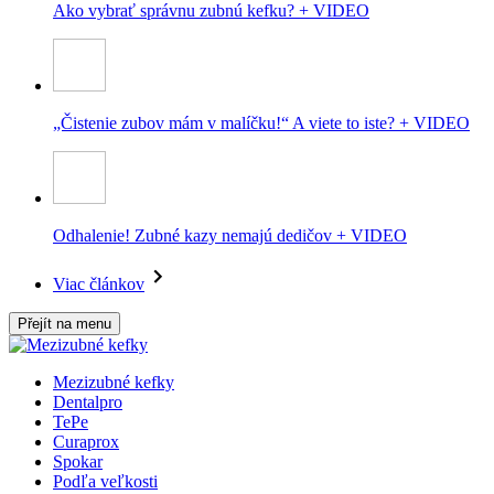
Ako vybrať správnu zubnú kefku? + VIDEO
„Čistenie zubov mám v malíčku!“ A viete to iste? + VIDEO
Odhalenie! Zubné kazy nemajú dedičov + VIDEO
Viac článkov
Přejít na menu
Mezizubné kefky
Dentalpro
TePe
Curaprox
Spokar
Podľa veľkosti