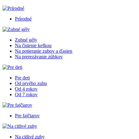
Prírodné
Zubné gély
Na čistenie kefkou
Na potieranie zubov a ďasien
Na prerezávanie zúbkov
Pre deti
Od prvého zubu
Od 4 rokov
Od 7 rokov
Pre fajčiarov
Na citlivé zuby