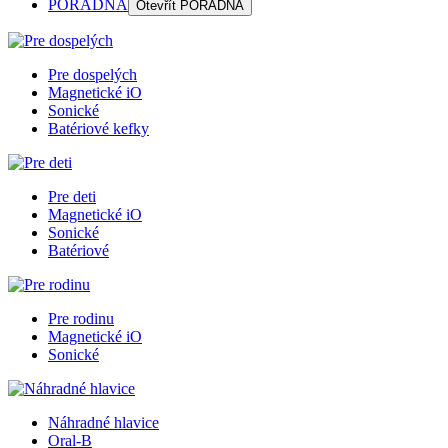
PORADŇA
Otevřít
PORADŇA
Pre dospelých
Magnetické iO
Sonické
Batériové kefky
Pre deti
Magnetické iO
Sonické
Batériové
Pre rodinu
Magnetické iO
Sonické
Náhradné hlavice
Oral-B