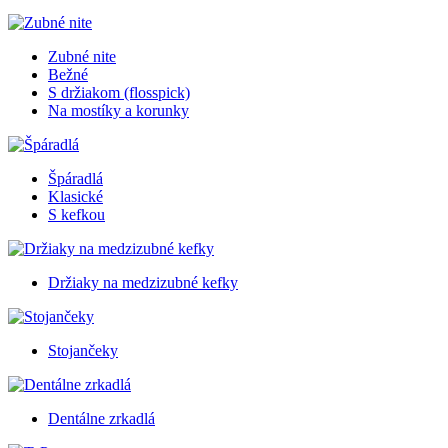
Zubné nite
Bežné
S držiakom (flosspick)
Na mostíky a korunky
Špáradlá
Klasické
S kefkou
Držiaky na medzizubné kefky
Stojančeky
Dentálne zrkadlá