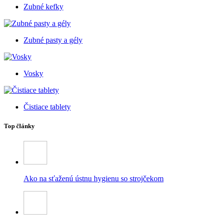
Zubné kefky
Zubné pasty a gély
Vosky
Čistiace tablety
Top články
Ako na sťaženú ústnu hygienu so strojčekom