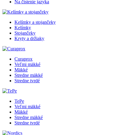
Na čistenie jazyka
Kelímky a stojančeky
Kelímky
Stojančeky
Kryty a držiaky
Curaprox
Veľmi mäkké
Mäkké
Stredne mäkké
Stredne tvrdé
TePe
Veľmi mäkké
Mäkké
Stredne mäkké
Stredne tvrdé