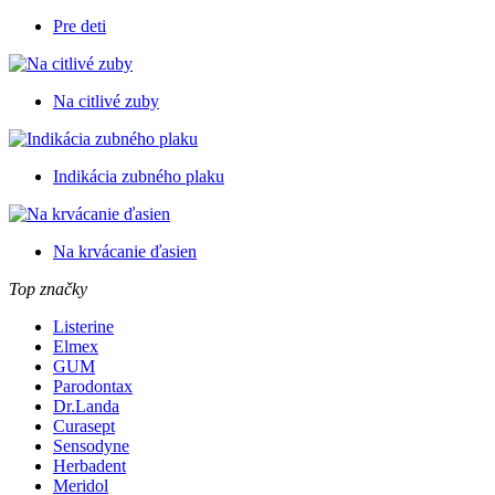
Pre deti
Na citlivé zuby
Indikácia zubného plaku
Na krvácanie ďasien
Top značky
Listerine
Elmex
GUM
Parodontax
Dr.Landa
Curasept
Sensodyne
Herbadent
Meridol