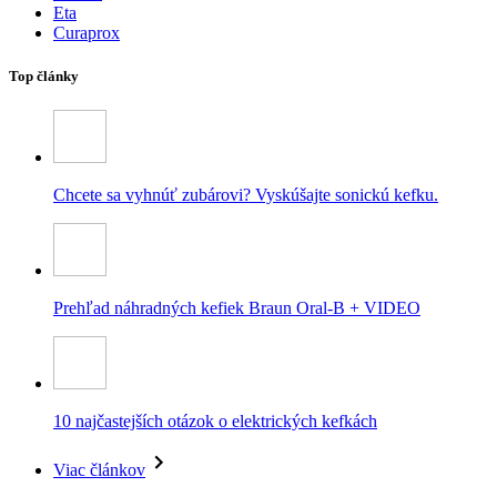
Eta
Curaprox
Top články
Chcete sa vyhnúť zubárovi? Vyskúšajte sonickú kefku.
Prehľad náhradných kefiek Braun Oral-B + VIDEO
10 najčastejších otázok o elektrických kefkách
Viac článkov