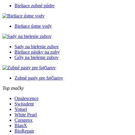
Bieliace zubné púdre
Bieliace ústne vody
Sady na bielenie zubov
Bieliace pásiky na zuby
Gély na bielenie zubov
Zubné pasty pre fajčiarov
Top značky
Opalescence
Swissdent
Yotuel
White Pearl
Curaprox
BlanX
BioRepair