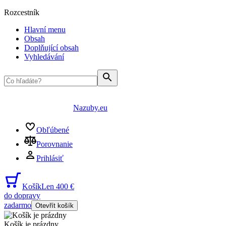
Rozcestník
Hlavní menu
Obsah
Doplňující obsah
Vyhledávání
Nazuby.eu
Obľúbené
Porovnanie
Prihlásiť
Košík
Len 400 €
do dopravy
zadarmo
Otevřít košík
Košík je prázdny
...