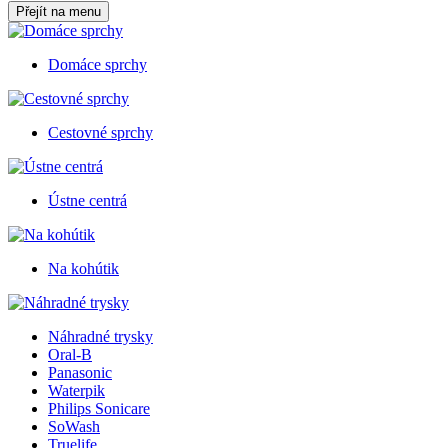
Přejít na menu
Domáce sprchy
Cestovné sprchy
Ústne centrá
Na kohútik
Náhradné trysky
Oral-B
Panasonic
Waterpik
Philips Sonicare
SoWash
Truelife