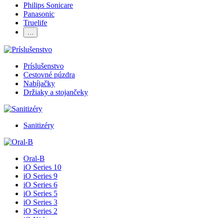
Philips Sonicare
Panasonic
Truelife
…
Príslušenstvo
Cestovné púzdra
Nabíjačky
Držiaky a stojančeky
Sanitizéry
Oral-B
iO Series 10
iO Series 9
iO Series 6
iO Series 5
iO Series 3
iO Series 2