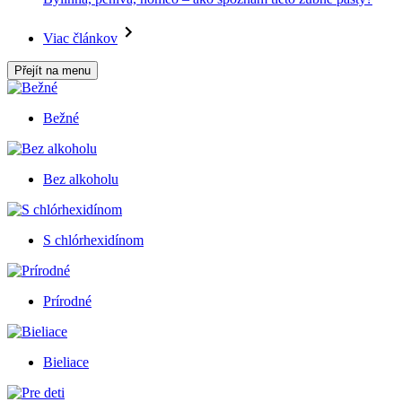
Viac článkov
Přejít na menu
Bežné
Bez alkoholu
S chlórhexidínom
Prírodné
Bieliace