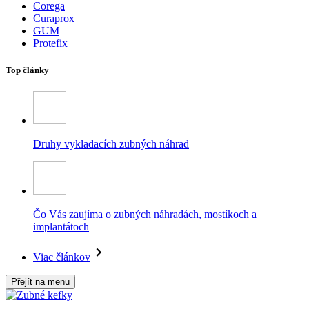
Corega
Curaprox
GUM
Protefix
Top články
Druhy vykladacích zubných náhrad
Čo Vás zaujíma o zubných náhradách, mostíkoch a
implantátoch
Viac článkov
Přejít na menu