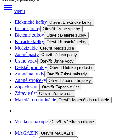
Menu
Elektrické kefky
Otevřít
Elektrické kefky
Ústne sprchy
Otevřít
Ústne sprchy
Bielenie zubov
Otevřít
Bielenie zubov
Klasické kefky
Otevřít
Klasické kefky
Medzizubie
Otevřít
Medzizubie
Zubné pasty
Otevřít
Zubné pasty
Ústne vody
Otevřít
Ústne vody
Detské produkty
Otevřít
Detské produkty
Zubné náhrady
Otevřít
Zubné náhrady
Zubné strojčeky
Otevřít
Zubné strojčeky
Zápach z úst
Otevřít
Zápach z úst
Zdravie úst
Otevřít
Zdravie úst
Materiál do ordinácie
Otevřít
Materiál do ordinácie
|
Všetko o nákupe
Otevřít
Všetko o nákupe
MAGAZÍN
Otevřít
MAGAZÍN