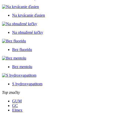
Na krvácanie ďasien
Na obnažené krčky
Bez fluoridu
Bez mentolu
S hydroxyapatitom
Top značky
GUM
GC
Elmex