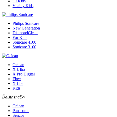
iO Kids
Vitality Kids
Philips Sonicare
New Generation
DiamondClean
For Kids
Sonicare 4100
Sonicare 3100
Oclean
X Ultra
X Pro Digital
Flow
X Lite
Kids
Ďalšie značky
Oclean
Panasonic
Sencor