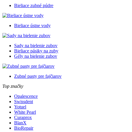
Bieliace zubné púdre
Bieliace ústne vody
Sady na bielenie zubov
Bieliace pásiky na zuby
Gély na bielenie zubov
Zubné pasty pre fajčiarov
Top značky
Opalescence
Swissdent
Yotuel
White Pearl
Curaprox
BlanX
BioRepair