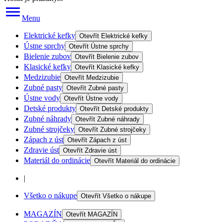
Menu
Elektrické kefky
Otevřít
Elektrické kefky
Ústne sprchy
Otevřít
Ústne sprchy
Bielenie zubov
Otevřít
Bielenie zubov
Klasické kefky
Otevřít
Klasické kefky
Medzizubie
Otevřít
Medzizubie
Zubné pasty
Otevřít
Zubné pasty
Ústne vody
Otevřít
Ústne vody
Detské produkty
Otevřít
Detské produkty
Zubné náhrady
Otevřít
Zubné náhrady
Zubné strojčeky
Otevřít
Zubné strojčeky
Zápach z úst
Otevřít
Zápach z úst
Zdravie úst
Otevřít
Zdravie úst
Materiál do ordinácie
Otevřít
Materiál do ordinácie
|
Všetko o nákupe
Otevřít
Všetko o nákupe
MAGAZÍN
Otevřít
MAGAZÍN