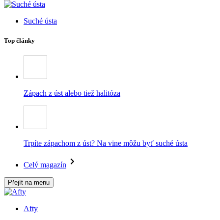
Suché ústa
Top články
Zápach z úst alebo tiež halitóza
Trpíte zápachom z úst? Na vine môžu byť suché ústa
Celý magazín
Přejít na menu
Afty