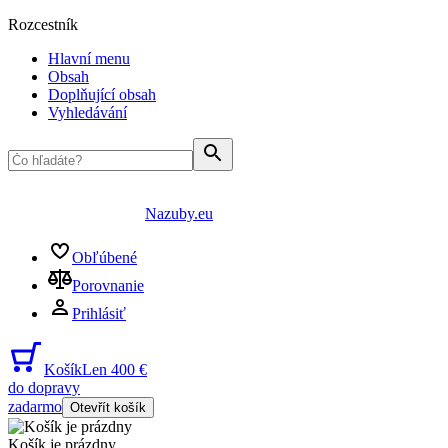
Rozcestník
Hlavní menu
Obsah
Doplňující obsah
Vyhledávání
Nazuby.eu
Obľúbené
Porovnanie
Prihlásiť
Košík
Len 400 €
do dopravy
zadarmo
Otevřít košík
Košík je prázdny
...