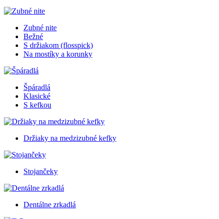
Zubné nite
Bežné
S držiakom (flosspick)
Na mostíky a korunky
Špáradlá
Klasické
S kefkou
Držiaky na medzizubné kefky
Stojančeky
Dentálne zrkadlá