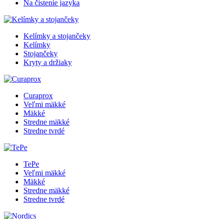
Na čistenie jazyka
Kelímky a stojančeky
Kelímky
Stojančeky
Kryty a držiaky
Curaprox
Veľmi mäkké
Mäkké
Stredne mäkké
Stredne tvrdé
TePe
Veľmi mäkké
Mäkké
Stredne mäkké
Stredne tvrdé