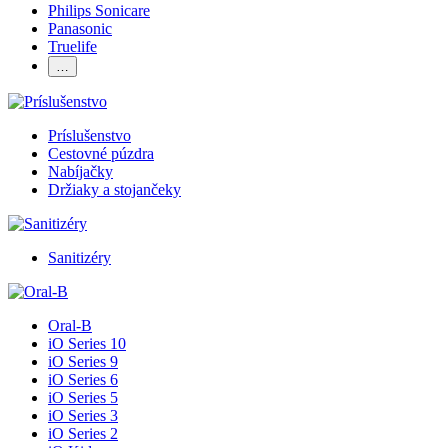
Philips Sonicare
Panasonic
Truelife
…
Príslušenstvo
Cestovné púzdra
Nabíjačky
Držiaky a stojančeky
Sanitizéry
Oral-B
iO Series 10
iO Series 9
iO Series 6
iO Series 5
iO Series 3
iO Series 2