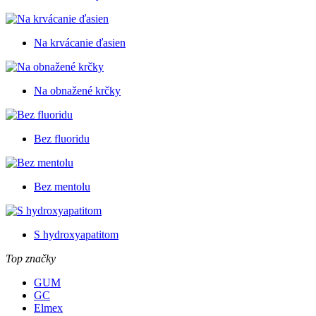
Na krvácanie ďasien
Na obnažené krčky
Bez fluoridu
Bez mentolu
S hydroxyapatitom
Top značky
GUM
GC
Elmex