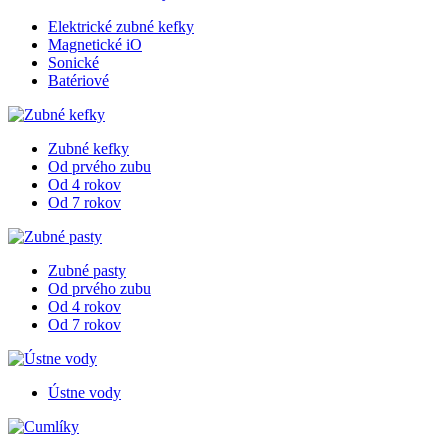
Elektrické zubné kefky
Magnetické iO
Sonické
Batériové
Zubné kefky
Od prvého zubu
Od 4 rokov
Od 7 rokov
Zubné pasty
Od prvého zubu
Od 4 rokov
Od 7 rokov
Ústne vody