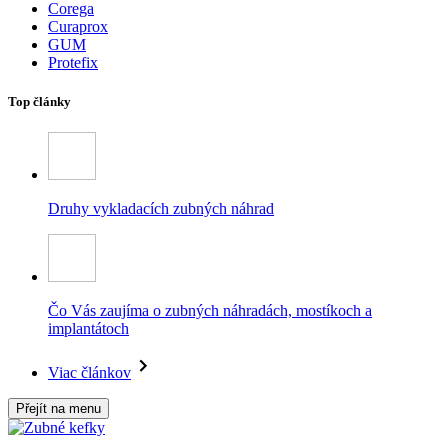
Corega
Curaprox
GUM
Protefix
Top články
Druhy vykladacích zubných náhrad
Čo Vás zaujíma o zubných náhradách, mostíkoch a
implantátoch
Viac článkov
Přejít na menu