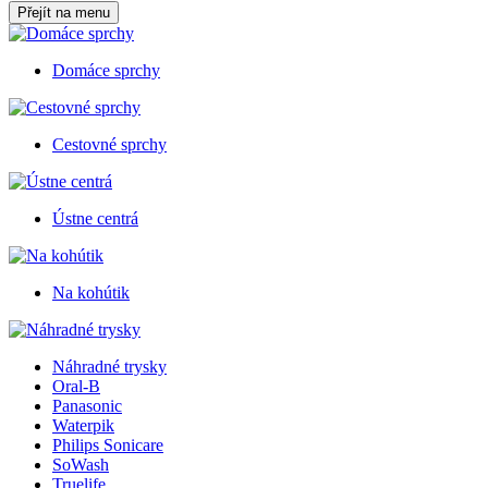
Přejít na menu
Domáce sprchy
Cestovné sprchy
Ústne centrá
Na kohútik
Náhradné trysky
Oral-B
Panasonic
Waterpik
Philips Sonicare
SoWash
Truelife