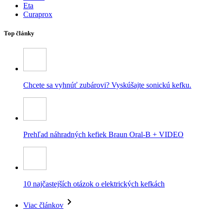
Eta
Curaprox
Top články
Chcete sa vyhnúť zubárovi? Vyskúšajte sonickú kefku.
Prehľad náhradných kefiek Braun Oral-B + VIDEO
10 najčastejších otázok o elektrických kefkách
Viac článkov