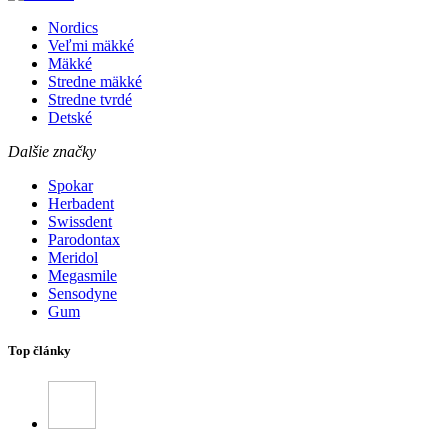
Nordics
Veľmi mäkké
Mäkké
Stredne mäkké
Stredne tvrdé
Detské
Dalšie značky
Spokar
Herbadent
Swissdent
Parodontax
Meridol
Megasmile
Sensodyne
Gum
Top články