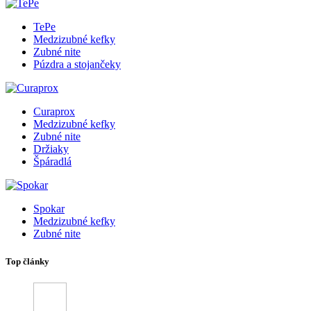
TePe
Medzizubné kefky
Zubné nite
Púzdra a stojančeky
Curaprox
Medzizubné kefky
Zubné nite
Držiaky
Špáradlá
Spokar
Medzizubné kefky
Zubné nite
Top články