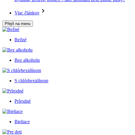
Viac článkov
Přejít na menu
Bežné
Bez alkoholu
S chlórhexidínom
Prírodné
Bieliace