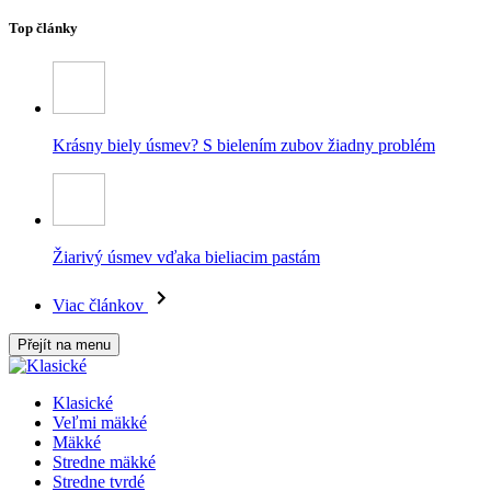
Top články
Krásny biely úsmev? S bielením zubov žiadny problém
Žiarivý úsmev vďaka bieliacim pastám
Viac článkov
Přejít na menu
Klasické
Veľmi mäkké
Mäkké
Stredne mäkké
Stredne tvrdé