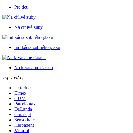
Pre deti
Na citlivé zuby
Indikácia zubného plaku
Na krvácanie ďasien
Top značky
Listerine
Elmex
GUM
Parodontax
Dr.Landa
Curasept
Sensodyne
Herbadent
Meridol