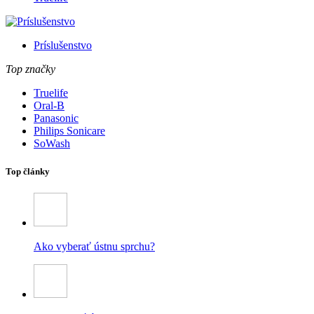
Príslušenstvo
Top značky
Truelife
Oral-B
Panasonic
Philips Sonicare
SoWash
Top články
Ako vyberať ústnu sprchu?