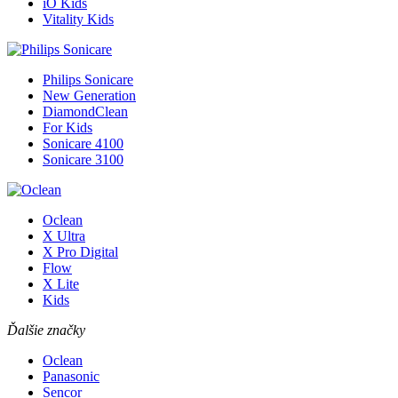
iO Kids
Vitality Kids
Philips Sonicare
New Generation
DiamondClean
For Kids
Sonicare 4100
Sonicare 3100
Oclean
X Ultra
X Pro Digital
Flow
X Lite
Kids
Ďalšie značky
Oclean
Panasonic
Sencor