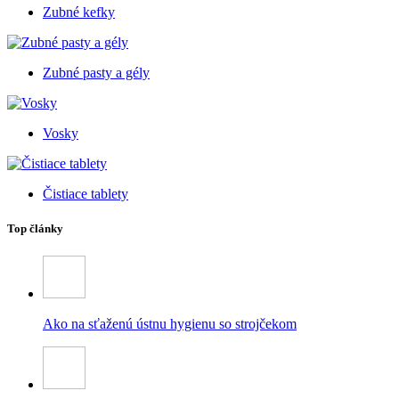
Zubné kefky
Zubné pasty a gély
Vosky
Čistiace tablety
Top články
Ako na sťaženú ústnu hygienu so strojčekom