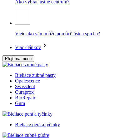
Ako vybrať ústne centrum?
Viete ako vám môže pomôcť ústna sprcha?
Viac článkov
Přejít na menu
Bieliace zubné pasty
Opalescence
Swissdent
Curaprox
BioRepair
Gum
Bieliace perá a tyčinky