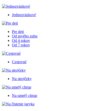
Jednozväzkové
Pre deti
Od prvého zubu
Od 4 rokov
Od 7 rokov
Cestovné
Na strojčeky
Na umelý chrup