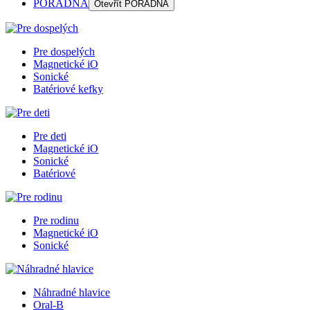
PORADŇA
Otevřít
PORADŇA
Pre dospelých
Magnetické iO
Sonické
Batériové kefky
Pre deti
Magnetické iO
Sonické
Batériové
Pre rodinu
Magnetické iO
Sonické
Náhradné hlavice
Oral-B