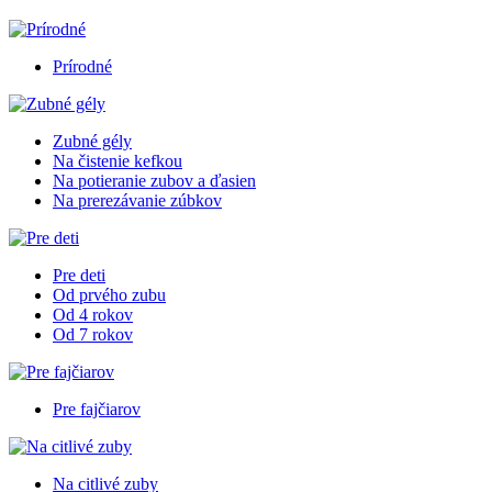
Prírodné
Zubné gély
Na čistenie kefkou
Na potieranie zubov a ďasien
Na prerezávanie zúbkov
Pre deti
Od prvého zubu
Od 4 rokov
Od 7 rokov
Pre fajčiarov
Na citlivé zuby