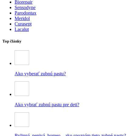
Biorepair
Sensodyne
Parodontax
Meridol
Curasept
Lacalut
Top články
Ako vyberať zubnú pastu?
Ako vybrať zubnú pastu pre deti?
Bylinná, penivá, homeo – ako spoznám tieto zubné pasty?