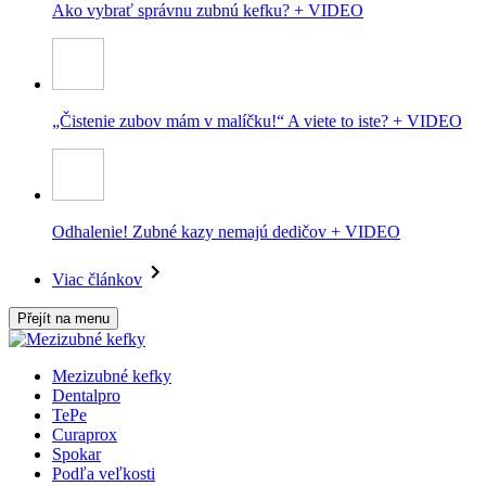
Ako vybrať správnu zubnú kefku? + VIDEO
„Čistenie zubov mám v malíčku!“ A viete to iste? + VIDEO
Odhalenie! Zubné kazy nemajú dedičov + VIDEO
Viac článkov
Přejít na menu
Mezizubné kefky
Dentalpro
TePe
Curaprox
Spokar
Podľa veľkosti