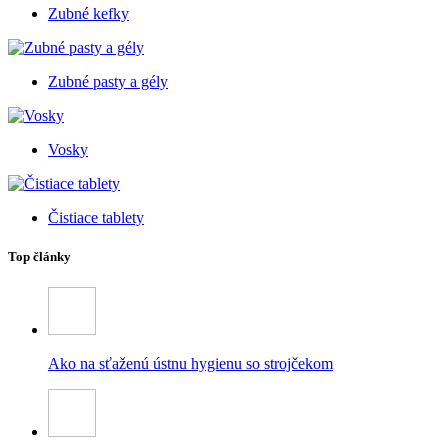
Zubné kefky
Zubné pasty a gély
Vosky
Čistiace tablety
Top články
Ako na sťaženú ústnu hygienu so strojčekom