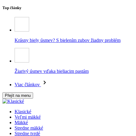
Top články
Krásny biely úsmev? S bielením zubov žiadny problém
Žiarivý úsmev vďaka bieliacim pastám
Viac článkov
Přejít na menu
Klasické
Veľmi mäkké
Mäkké
Stredne mäkké
Stredne tvrdé