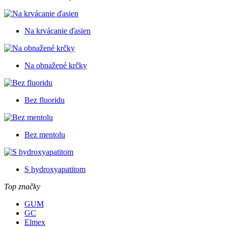
Na krvácanie ďasien
Na obnažené krčky
Bez fluoridu
Bez mentolu
S hydroxyapatitom
Top značky
GUM
GC
Elmex