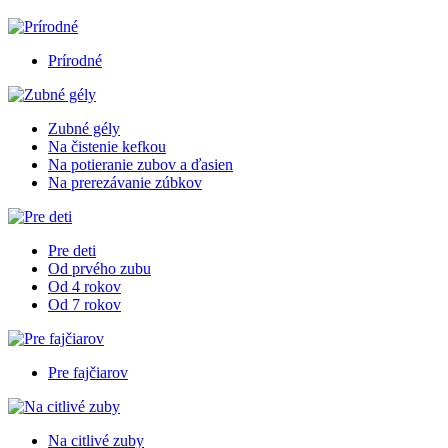
Prírodné
Zubné gély
Na čistenie kefkou
Na potieranie zubov a ďasien
Na prerezávanie zúbkov
Pre deti
Od prvého zubu
Od 4 rokov
Od 7 rokov
Pre fajčiarov
Na citlivé zuby