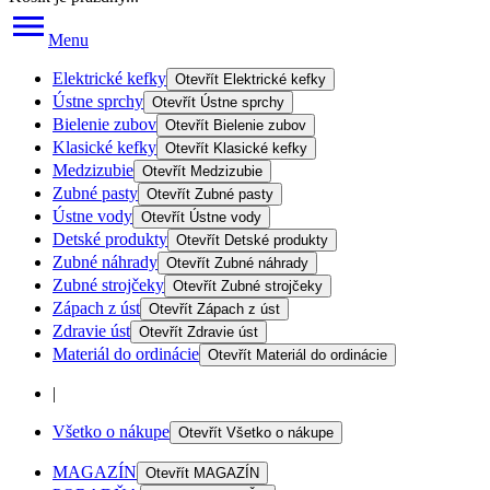
Menu
Elektrické kefky
Otevřít
Elektrické kefky
Ústne sprchy
Otevřít
Ústne sprchy
Bielenie zubov
Otevřít
Bielenie zubov
Klasické kefky
Otevřít
Klasické kefky
Medzizubie
Otevřít
Medzizubie
Zubné pasty
Otevřít
Zubné pasty
Ústne vody
Otevřít
Ústne vody
Detské produkty
Otevřít
Detské produkty
Zubné náhrady
Otevřít
Zubné náhrady
Zubné strojčeky
Otevřít
Zubné strojčeky
Zápach z úst
Otevřít
Zápach z úst
Zdravie úst
Otevřít
Zdravie úst
Materiál do ordinácie
Otevřít
Materiál do ordinácie
|
Všetko o nákupe
Otevřít
Všetko o nákupe
MAGAZÍN
Otevřít
MAGAZÍN