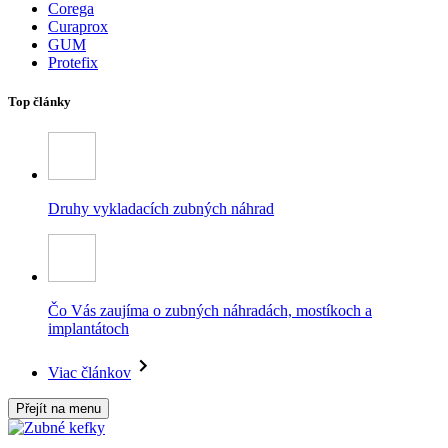
Corega
Curaprox
GUM
Protefix
Top články
Druhy vykladacích zubných náhrad
Čo Vás zaujíma o zubných náhradách, mostíkoch a
implantátoch
Viac článkov
Přejít na menu