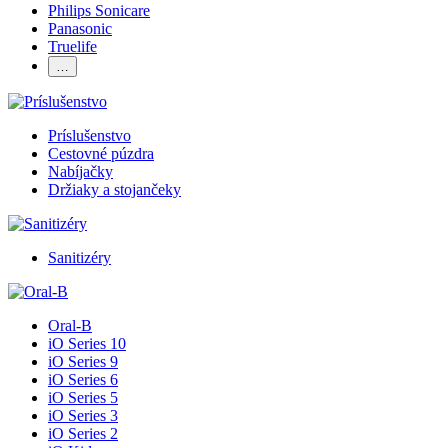
Philips Sonicare
Panasonic
Truelife
…
Príslušenstvo
Cestovné púzdra
Nabíjačky
Držiaky a stojančeky
Sanitizéry
Oral-B
iO Series 10
iO Series 9
iO Series 6
iO Series 5
iO Series 3
iO Series 2