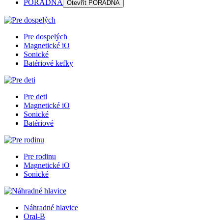
PORADŇA
Otevřít
PORADŇA
Pre dospelých
Magnetické iO
Sonické
Batériové kefky
Pre deti
Magnetické iO
Sonické
Batériové
Pre rodinu
Magnetické iO
Sonické
Náhradné hlavice
Oral-B