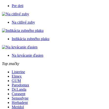
Pre deti
Na citlivé zuby
Indikácia zubného plaku
Na krvácanie ďasien
Top značky
Listerine
Elmex
GUM
Parodontax
Dr.Landa
Curasept
Sensodyne
Herbadent
Meridol