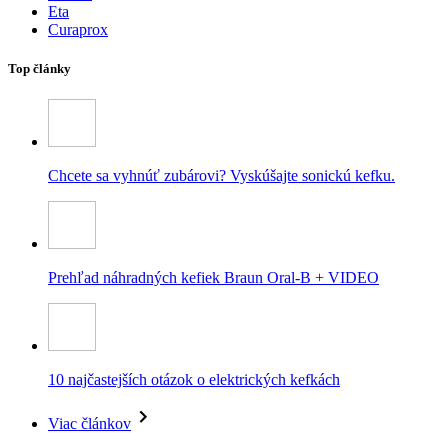
Eta
Curaprox
Top články
Chcete sa vyhnúť zubárovi? Vyskúšajte sonickú kefku.
Prehľad náhradných kefiek Braun Oral-B + VIDEO
10 najčastejších otázok o elektrických kefkách
Viac článkov