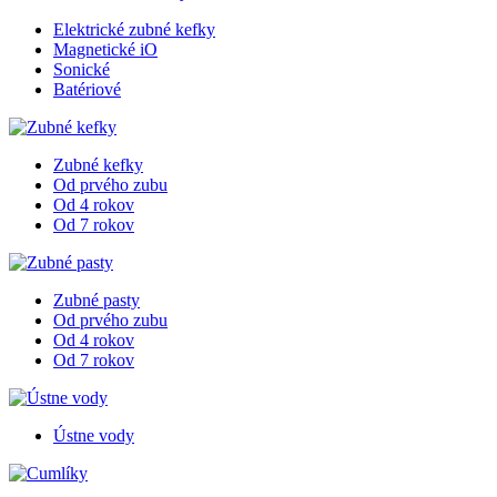
Elektrické zubné kefky
Magnetické iO
Sonické
Batériové
Zubné kefky
Od prvého zubu
Od 4 rokov
Od 7 rokov
Zubné pasty
Od prvého zubu
Od 4 rokov
Od 7 rokov
Ústne vody