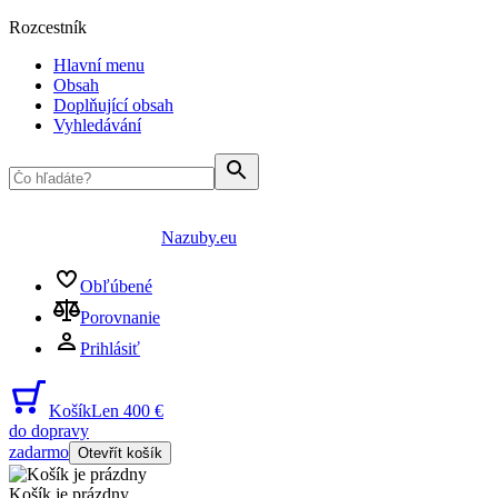
Rozcestník
Hlavní menu
Obsah
Doplňující obsah
Vyhledávání
Nazuby.eu
Obľúbené
Porovnanie
Prihlásiť
Košík
Len 400 €
do dopravy
zadarmo
Otevřít košík
Košík je prázdny
...