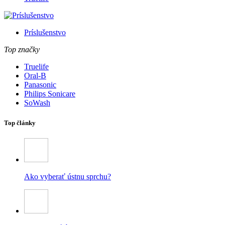
Príslušenstvo
Top značky
Truelife
Oral-B
Panasonic
Philips Sonicare
SoWash
Top články
Ako vyberať ústnu sprchu?