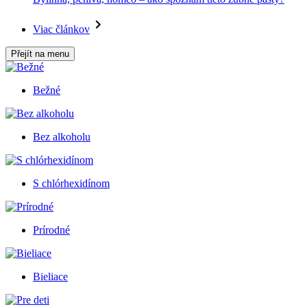
Viac článkov
Přejít na menu
Bežné
Bez alkoholu
S chlórhexidínom
Prírodné
Bieliace