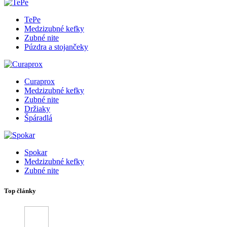
TePe
Medzizubné kefky
Zubné nite
Púzdra a stojančeky
Curaprox
Medzizubné kefky
Zubné nite
Držiaky
Špáradlá
Spokar
Medzizubné kefky
Zubné nite
Top články