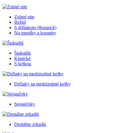
Zubné nite
Bežné
S držiakom (flosspick)
Na mostíky a korunky
Špáradlá
Klasické
S kefkou
Držiaky na medzizubné kefky
Stojančeky
Dentálne zrkadlá