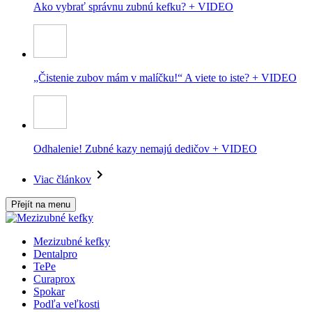
Ako vybrať správnu zubnú kefku? + VIDEO
„Čistenie zubov mám v malíčku!“ A viete to iste? + VIDEO
Odhalenie! Zubné kazy nemajú dedičov + VIDEO
Viac článkov
Přejít na menu
Mezizubné kefky
Dentalpro
TePe
Curaprox
Spokar
Podľa veľkosti