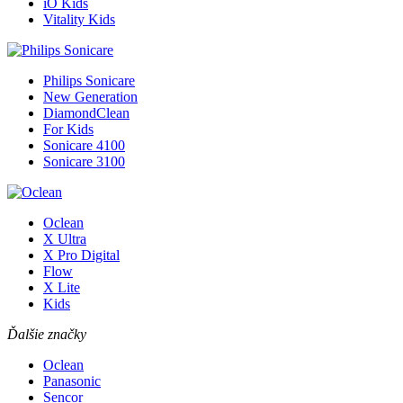
iO Kids
Vitality Kids
Philips Sonicare
New Generation
DiamondClean
For Kids
Sonicare 4100
Sonicare 3100
Oclean
X Ultra
X Pro Digital
Flow
X Lite
Kids
Ďalšie značky
Oclean
Panasonic
Sencor