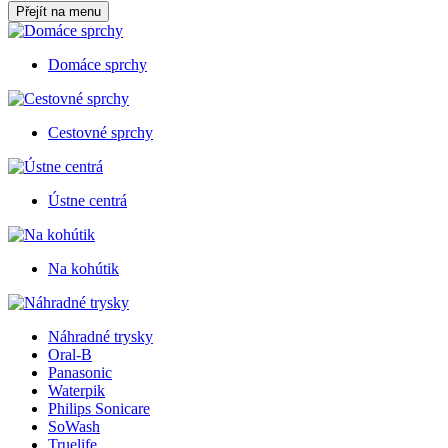
Přejít na menu
Domáce sprchy
Cestovné sprchy
Ústne centrá
Na kohútik
Náhradné trysky
Oral-B
Panasonic
Waterpik
Philips Sonicare
SoWash
Truelife