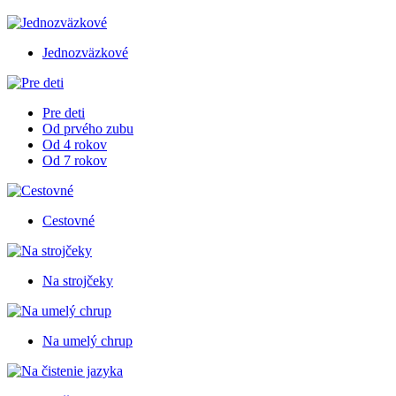
Jednozväzkové
Pre deti
Od prvého zubu
Od 4 rokov
Od 7 rokov
Cestovné
Na strojčeky
Na umelý chrup