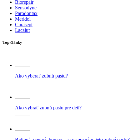
Biorepair
Sensodyne
Parodontax
Meridol
Curasept
Lacalut
Top články
Ako vyberať zubnú pastu?
Ako vybrať zubnú pastu pre deti?
Bylinná, penivá, homeo – ako spoznám tieto zubné pasty?