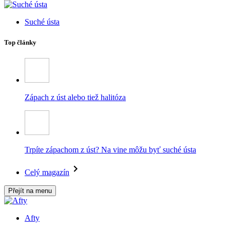
Suché ústa
Top články
Zápach z úst alebo tiež halitóza
Trpíte zápachom z úst? Na vine môžu byť suché ústa
Celý magazín
Přejít na menu
Afty