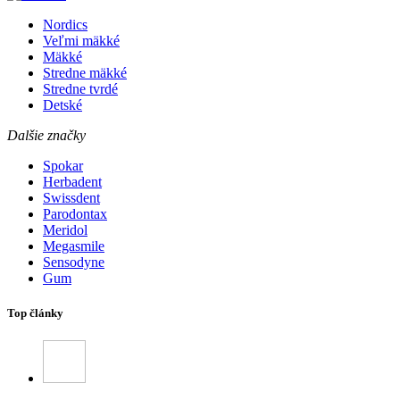
Nordics
Veľmi mäkké
Mäkké
Stredne mäkké
Stredne tvrdé
Detské
Dalšie značky
Spokar
Herbadent
Swissdent
Parodontax
Meridol
Megasmile
Sensodyne
Gum
Top články