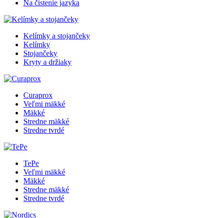
Na čistenie jazyka
Kelímky a stojančeky
Kelímky
Stojančeky
Kryty a držiaky
Curaprox
Veľmi mäkké
Mäkké
Stredne mäkké
Stredne tvrdé
TePe
Veľmi mäkké
Mäkké
Stredne mäkké
Stredne tvrdé