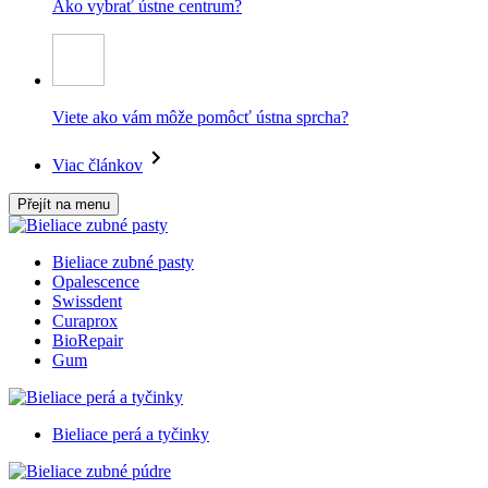
Ako vybrať ústne centrum?
Viete ako vám môže pomôcť ústna sprcha?
Viac článkov
Přejít na menu
Bieliace zubné pasty
Opalescence
Swissdent
Curaprox
BioRepair
Gum
Bieliace perá a tyčinky