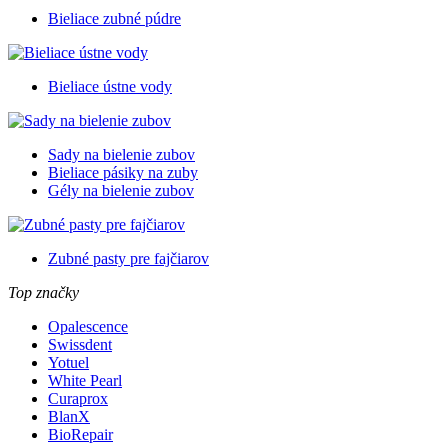
Bieliace zubné púdre
Bieliace ústne vody
Sady na bielenie zubov
Bieliace pásiky na zuby
Gély na bielenie zubov
Zubné pasty pre fajčiarov
Top značky
Opalescence
Swissdent
Yotuel
White Pearl
Curaprox
BlanX
BioRepair