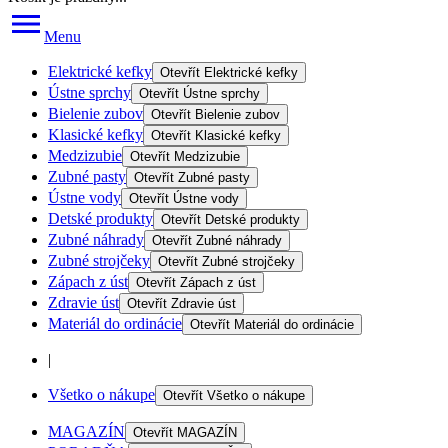
Menu
Elektrické kefky
Otevřít
Elektrické kefky
Ústne sprchy
Otevřít
Ústne sprchy
Bielenie zubov
Otevřít
Bielenie zubov
Klasické kefky
Otevřít
Klasické kefky
Medzizubie
Otevřít
Medzizubie
Zubné pasty
Otevřít
Zubné pasty
Ústne vody
Otevřít
Ústne vody
Detské produkty
Otevřít
Detské produkty
Zubné náhrady
Otevřít
Zubné náhrady
Zubné strojčeky
Otevřít
Zubné strojčeky
Zápach z úst
Otevřít
Zápach z úst
Zdravie úst
Otevřít
Zdravie úst
Materiál do ordinácie
Otevřít
Materiál do ordinácie
|
Všetko o nákupe
Otevřít
Všetko o nákupe
MAGAZÍN
Otevřít
MAGAZÍN