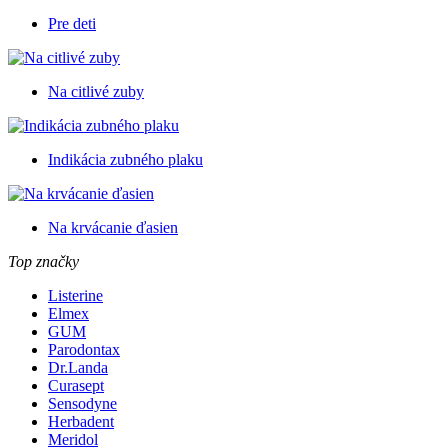
Pre deti
Na citlivé zuby
Indikácia zubného plaku
Na krvácanie ďasien
Top značky
Listerine
Elmex
GUM
Parodontax
Dr.Landa
Curasept
Sensodyne
Herbadent
Meridol