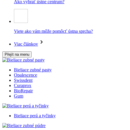
Ako vybrať ústne centrum?
Viete ako vám môže pomôcť ústna sprcha?
Viac článkov
Přejít na menu
Bieliace zubné pasty
Opalescence
Swissdent
Curaprox
BioRepair
Gum
Bieliace perá a tyčinky