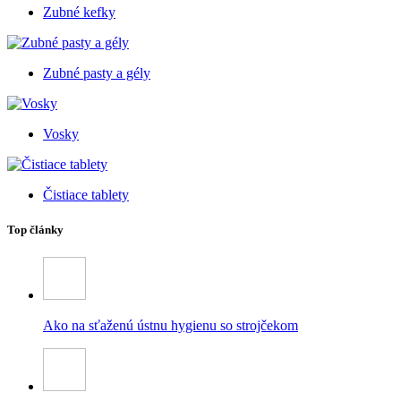
Zubné kefky
Zubné pasty a gély
Vosky
Čistiace tablety
Top články
Ako na sťaženú ústnu hygienu so strojčekom