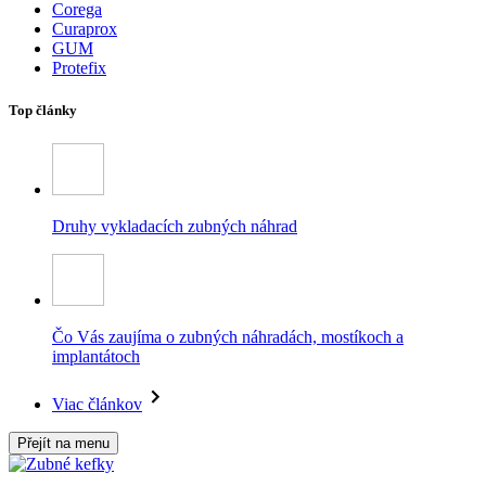
Corega
Curaprox
GUM
Protefix
Top články
Druhy vykladacích zubných náhrad
Čo Vás zaujíma o zubných náhradách, mostíkoch a
implantátoch
Viac článkov
Přejít na menu