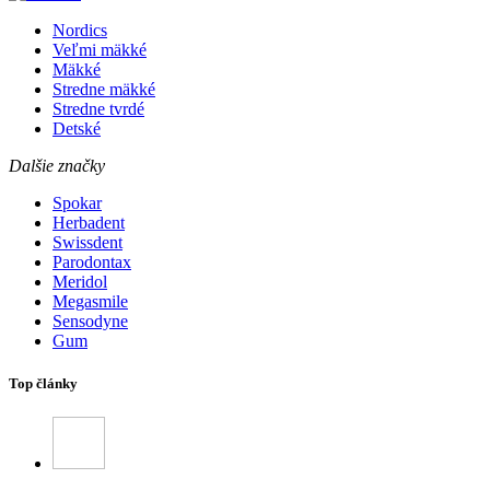
Nordics
Veľmi mäkké
Mäkké
Stredne mäkké
Stredne tvrdé
Detské
Dalšie značky
Spokar
Herbadent
Swissdent
Parodontax
Meridol
Megasmile
Sensodyne
Gum
Top články