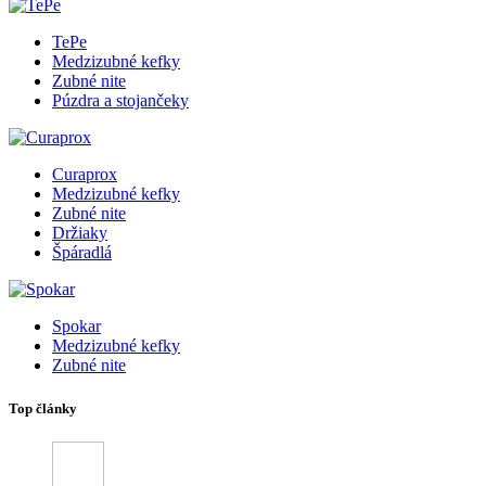
TePe
Medzizubné kefky
Zubné nite
Púzdra a stojančeky
Curaprox
Medzizubné kefky
Zubné nite
Držiaky
Špáradlá
Spokar
Medzizubné kefky
Zubné nite
Top články