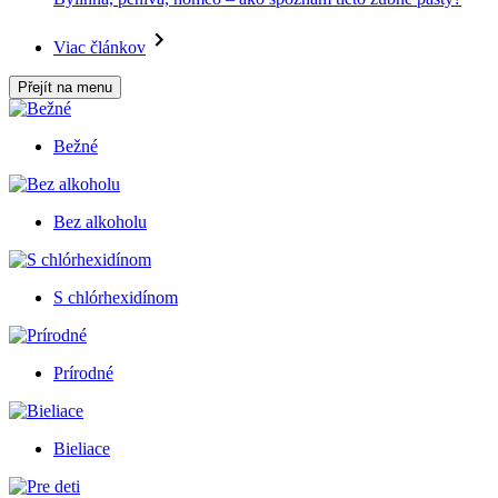
Viac článkov
Přejít na menu
Bežné
Bez alkoholu
S chlórhexidínom
Prírodné
Bieliace