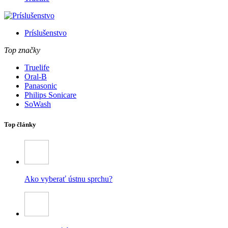
Príslušenstvo
Top značky
Truelife
Oral-B
Panasonic
Philips Sonicare
SoWash
Top články
Ako vyberať ústnu sprchu?