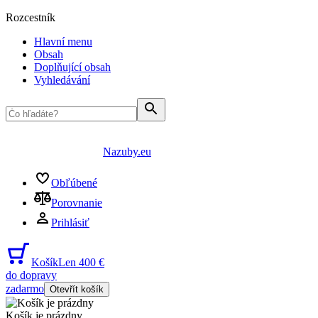
Rozcestník
Hlavní menu
Obsah
Doplňující obsah
Vyhledávání
Nazuby.eu
Obľúbené
Porovnanie
Prihlásiť
Košík
Len 400 €
do dopravy
zadarmo
Otevřít košík
Košík je prázdny
...