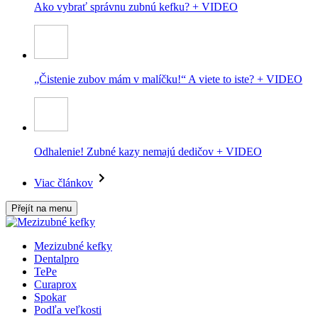
Ako vybrať správnu zubnú kefku? + VIDEO
„Čistenie zubov mám v malíčku!“ A viete to iste? + VIDEO
Odhalenie! Zubné kazy nemajú dedičov + VIDEO
Viac článkov
Přejít na menu
Mezizubné kefky
Dentalpro
TePe
Curaprox
Spokar
Podľa veľkosti