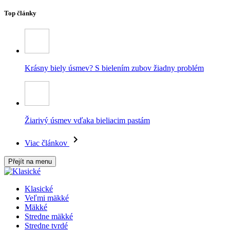
Top články
Krásny biely úsmev? S bielením zubov žiadny problém
Žiarivý úsmev vďaka bieliacim pastám
Viac článkov
Přejít na menu
Klasické
Veľmi mäkké
Mäkké
Stredne mäkké
Stredne tvrdé