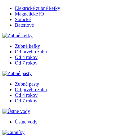
Elektrické zubné kefky
Magnetické iO
Sonické
Batériové
Zubné kefky
Od prvého zubu
Od 4 rokov
Od 7 rokov
Zubné pasty
Od prvého zubu
Od 4 rokov
Od 7 rokov
Ústne vody