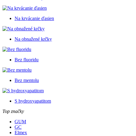
Na krvácanie ďasien
Na obnažené krčky
Bez fluoridu
Bez mentolu
S hydroxyapatitom
Top značky
GUM
GC
Elmex