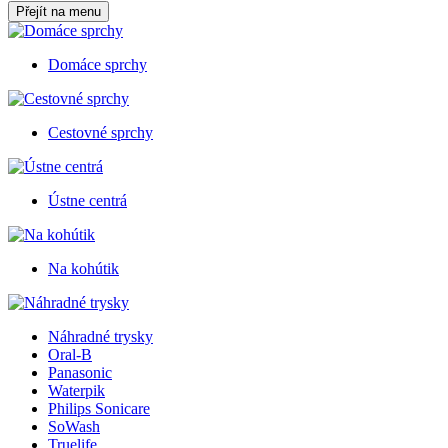
Přejít na menu
Domáce sprchy
Cestovné sprchy
Ústne centrá
Na kohútik
Náhradné trysky
Oral-B
Panasonic
Waterpik
Philips Sonicare
SoWash
Truelife