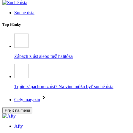
Suché ústa
Top články
Zápach z úst alebo tiež halitóza
Trpíte zápachom z úst? Na vine môžu byť suché ústa
Celý magazín
Přejít na menu
Afty