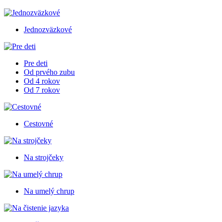
Jednozväzkové
Pre deti
Od prvého zubu
Od 4 rokov
Od 7 rokov
Cestovné
Na strojčeky
Na umelý chrup