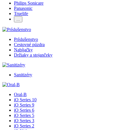
Philips Sonicare
Panasonic
Truelife
…
Príslušenstvo
Cestovné púzdra
Nabíjačky
Držiaky a stojančeky
Sanitizéry
Oral-B
iO Series 10
iO Series 9
iO Series 6
iO Series 5
iO Series 3
iO Series 2