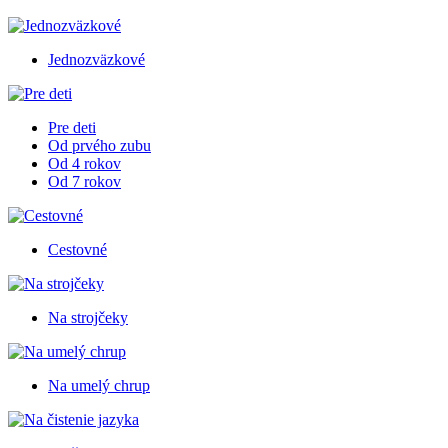
Jednozväzkové
Pre deti
Od prvého zubu
Od 4 rokov
Od 7 rokov
Cestovné
Na strojčeky
Na umelý chrup