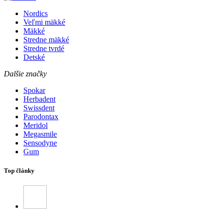
Nordics
Veľmi mäkké
Mäkké
Stredne mäkké
Stredne tvrdé
Detské
Dalšie značky
Spokar
Herbadent
Swissdent
Parodontax
Meridol
Megasmile
Sensodyne
Gum
Top články