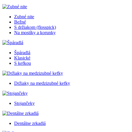
Zubné nite
Bežné
S držiakom (flosspick)
Na mostíky a korunky
Špáradlá
Klasické
S kefkou
Držiaky na medzizubné kefky
Stojančeky
Dentálne zrkadlá