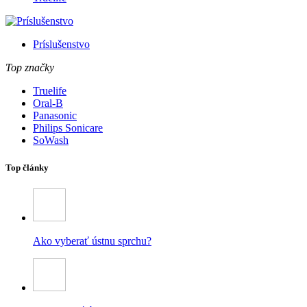
Príslušenstvo
Top značky
Truelife
Oral-B
Panasonic
Philips Sonicare
SoWash
Top články
Ako vyberať ústnu sprchu?