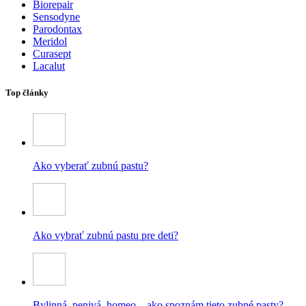
Biorepair
Sensodyne
Parodontax
Meridol
Curasept
Lacalut
Top články
Ako vyberať zubnú pastu?
Ako vybrať zubnú pastu pre deti?
Bylinná, penivá, homeo – ako spoznám tieto zubné pasty?