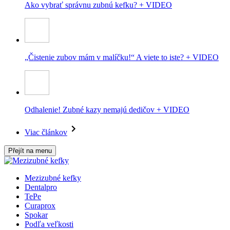
Ako vybrať správnu zubnú kefku? + VIDEO
„Čistenie zubov mám v malíčku!“ A viete to iste? + VIDEO
Odhalenie! Zubné kazy nemajú dedičov + VIDEO
Viac článkov
Přejít na menu
Mezizubné kefky
Dentalpro
TePe
Curaprox
Spokar
Podľa veľkosti