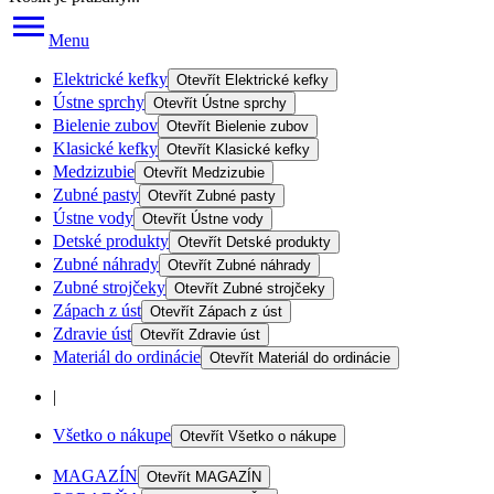
Menu
Elektrické kefky
Otevřít
Elektrické kefky
Ústne sprchy
Otevřít
Ústne sprchy
Bielenie zubov
Otevřít
Bielenie zubov
Klasické kefky
Otevřít
Klasické kefky
Medzizubie
Otevřít
Medzizubie
Zubné pasty
Otevřít
Zubné pasty
Ústne vody
Otevřít
Ústne vody
Detské produkty
Otevřít
Detské produkty
Zubné náhrady
Otevřít
Zubné náhrady
Zubné strojčeky
Otevřít
Zubné strojčeky
Zápach z úst
Otevřít
Zápach z úst
Zdravie úst
Otevřít
Zdravie úst
Materiál do ordinácie
Otevřít
Materiál do ordinácie
|
Všetko o nákupe
Otevřít
Všetko o nákupe
MAGAZÍN
Otevřít
MAGAZÍN