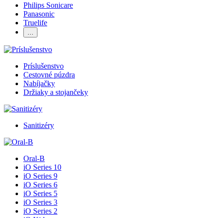
Philips Sonicare
Panasonic
Truelife
…
Príslušenstvo
Cestovné púzdra
Nabíjačky
Držiaky a stojančeky
Sanitizéry
Oral-B
iO Series 10
iO Series 9
iO Series 6
iO Series 5
iO Series 3
iO Series 2