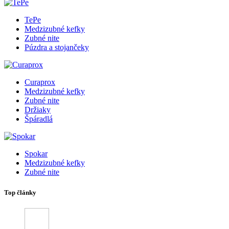
TePe
Medzizubné kefky
Zubné nite
Púzdra a stojančeky
Curaprox
Medzizubné kefky
Zubné nite
Držiaky
Špáradlá
Spokar
Medzizubné kefky
Zubné nite
Top články