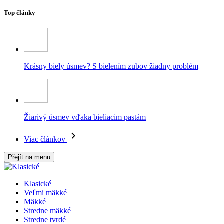
Top články
Krásny biely úsmev? S bielením zubov žiadny problém
Žiarivý úsmev vďaka bieliacim pastám
Viac článkov
Přejít na menu
Klasické
Veľmi mäkké
Mäkké
Stredne mäkké
Stredne tvrdé