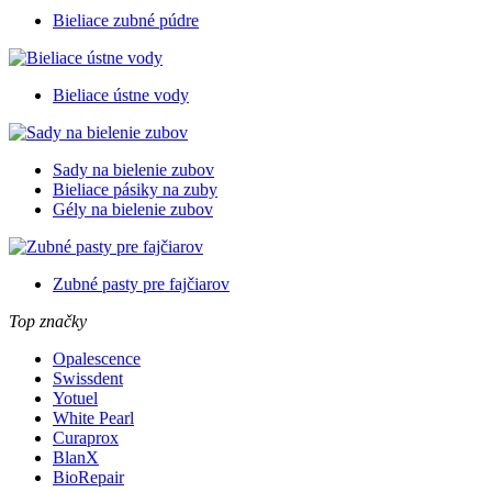
Bieliace zubné púdre
Bieliace ústne vody
Sady na bielenie zubov
Bieliace pásiky na zuby
Gély na bielenie zubov
Zubné pasty pre fajčiarov
Top značky
Opalescence
Swissdent
Yotuel
White Pearl
Curaprox
BlanX
BioRepair