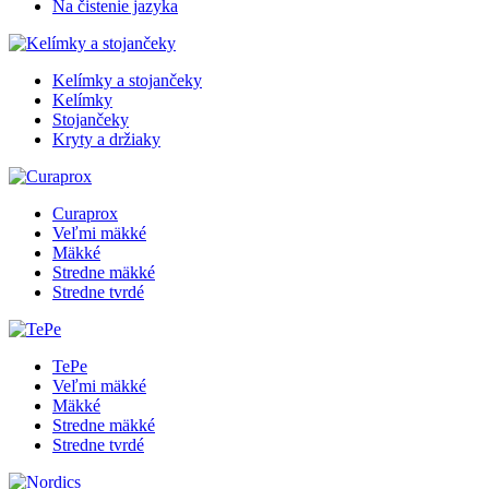
Na čistenie jazyka
Kelímky a stojančeky
Kelímky
Stojančeky
Kryty a držiaky
Curaprox
Veľmi mäkké
Mäkké
Stredne mäkké
Stredne tvrdé
TePe
Veľmi mäkké
Mäkké
Stredne mäkké
Stredne tvrdé