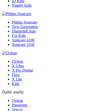
iO Kids
Vitality Kids
Philips Sonicare
New Generation
DiamondClean
For Kids
Sonicare 4100
Sonicare 3100
Oclean
X Ultra
X Pro Digital
Flow
X Lite
Kids
Ďalšie značky
Oclean
Panasonic
Sencor