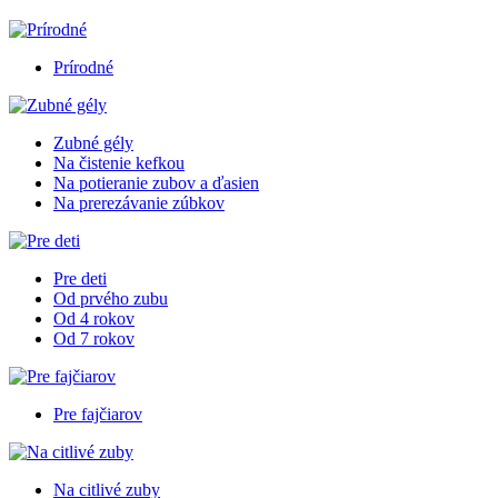
Prírodné
Zubné gély
Na čistenie kefkou
Na potieranie zubov a ďasien
Na prerezávanie zúbkov
Pre deti
Od prvého zubu
Od 4 rokov
Od 7 rokov
Pre fajčiarov
Na citlivé zuby