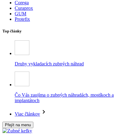
Corega
Curaprox
GUM
Protefix
Top články
Druhy vykladacích zubných náhrad
Čo Vás zaujíma o zubných náhradách, mostíkoch a
implantátoch
Viac článkov
Přejít na menu