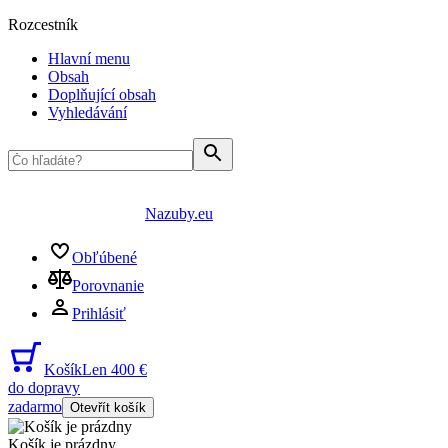
Rozcestník
Hlavní menu
Obsah
Doplňující obsah
Vyhledávání
Nazuby.eu
Obľúbené
Porovnanie
Prihlásiť
Košík
Len 400 €
do dopravy
zadarmo
Otevřít košík
Košík je prázdny
...