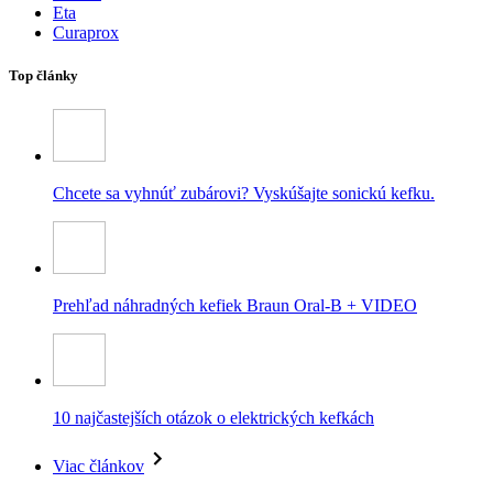
Eta
Curaprox
Top články
Chcete sa vyhnúť zubárovi? Vyskúšajte sonickú kefku.
Prehľad náhradných kefiek Braun Oral-B + VIDEO
10 najčastejších otázok o elektrických kefkách
Viac článkov