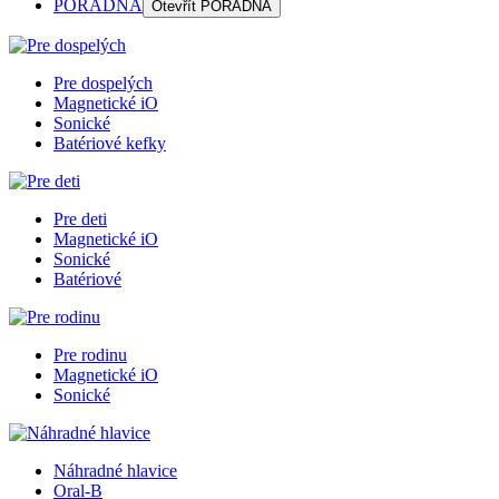
PORADŇA
Otevřít
PORADŇA
Pre dospelých
Magnetické iO
Sonické
Batériové kefky
Pre deti
Magnetické iO
Sonické
Batériové
Pre rodinu
Magnetické iO
Sonické
Náhradné hlavice
Oral-B