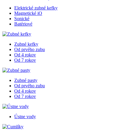
Elektrické zubné kefky
Magnetické iO
Sonické
Batériové
Zubné kefky
Od prvého zubu
Od 4 rokov
Od 7 rokov
Zubné pasty
Od prvého zubu
Od 4 rokov
Od 7 rokov
Ústne vody