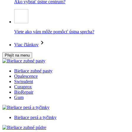
Ako vybrať ústne centrum?
Viete ako vám môže pomôcť ústna sprcha?
Viac článkov
Přejít na menu
Bieliace zubné pasty
Opalescence
Swissdent
Curaprox
BioRepair
Gum
Bieliace perá a tyčinky