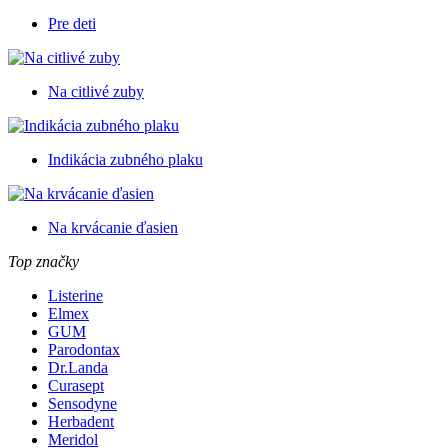
Pre deti
Na citlivé zuby
Indikácia zubného plaku
Na krvácanie ďasien
Top značky
Listerine
Elmex
GUM
Parodontax
Dr.Landa
Curasept
Sensodyne
Herbadent
Meridol