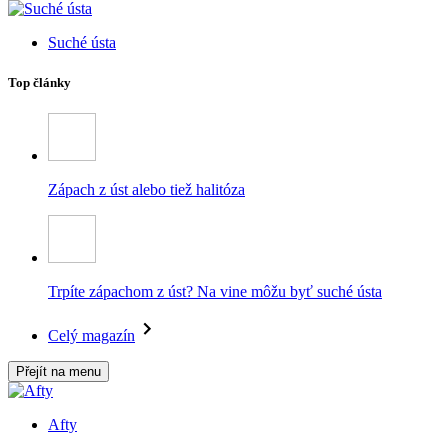
Suché ústa
Top články
Zápach z úst alebo tiež halitóza
Trpíte zápachom z úst? Na vine môžu byť suché ústa
Celý magazín
Přejít na menu
Afty