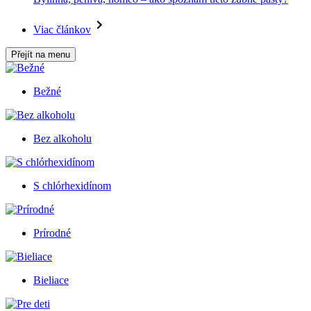
Viac článkov
Přejít na menu
Bežné
Bez alkoholu
S chlórhexidínom
Prírodné
Bieliace