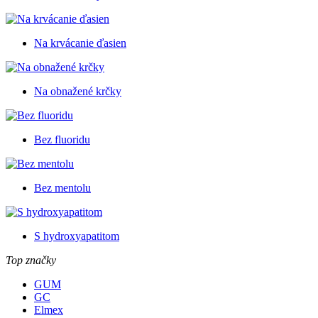
Na krvácanie ďasien
Na obnažené krčky
Bez fluoridu
Bez mentolu
S hydroxyapatitom
Top značky
GUM
GC
Elmex