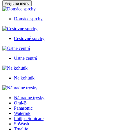
Přejít na menu
Domáce sprchy
Cestovné sprchy
Ústne centrá
Na kohútik
Náhradné trysky
Oral-B
Panasonic
Waterpik
Philips Sonicare
SoWash
Truelife