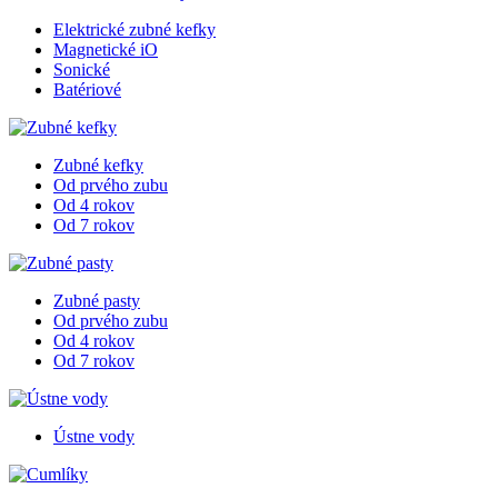
Elektrické zubné kefky
Magnetické iO
Sonické
Batériové
Zubné kefky
Od prvého zubu
Od 4 rokov
Od 7 rokov
Zubné pasty
Od prvého zubu
Od 4 rokov
Od 7 rokov
Ústne vody