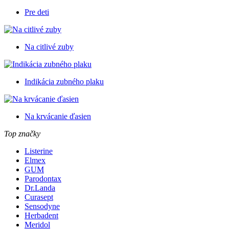
Pre deti
Na citlivé zuby
Indikácia zubného plaku
Na krvácanie ďasien
Top značky
Listerine
Elmex
GUM
Parodontax
Dr.Landa
Curasept
Sensodyne
Herbadent
Meridol