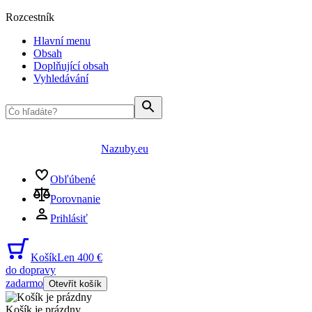
Rozcestník
Hlavní menu
Obsah
Doplňující obsah
Vyhledávání
Nazuby.eu
Obľúbené
Porovnanie
Prihlásiť
Košík
Len 400 €
do dopravy
zadarmo
Otevřít košík
Košík je prázdny
...