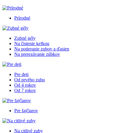
Prírodné
Zubné gély
Na čistenie kefkou
Na potieranie zubov a ďasien
Na prerezávanie zúbkov
Pre deti
Od prvého zubu
Od 4 rokov
Od 7 rokov
Pre fajčiarov
Na citlivé zuby