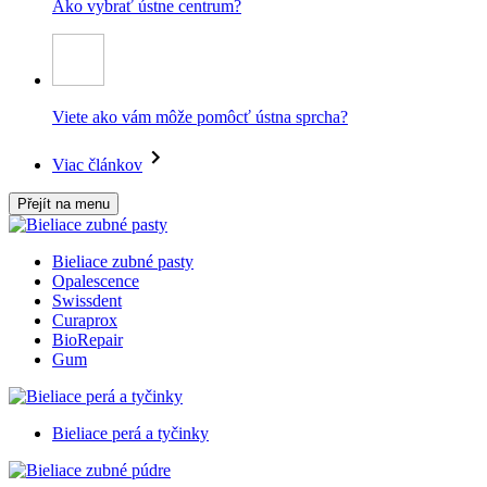
Ako vybrať ústne centrum?
Viete ako vám môže pomôcť ústna sprcha?
Viac článkov
Přejít na menu
Bieliace zubné pasty
Opalescence
Swissdent
Curaprox
BioRepair
Gum
Bieliace perá a tyčinky