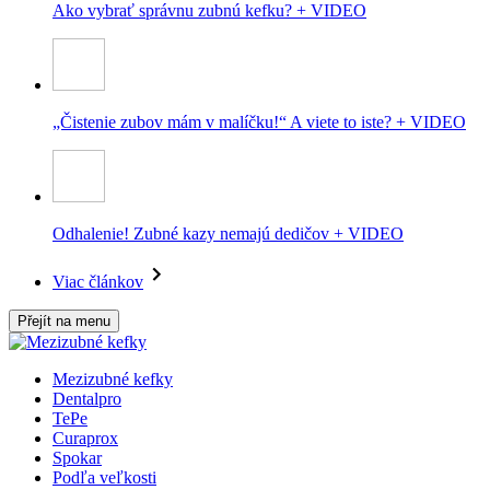
Ako vybrať správnu zubnú kefku? + VIDEO
„Čistenie zubov mám v malíčku!“ A viete to iste? + VIDEO
Odhalenie! Zubné kazy nemajú dedičov + VIDEO
Viac článkov
Přejít na menu
Mezizubné kefky
Dentalpro
TePe
Curaprox
Spokar
Podľa veľkosti