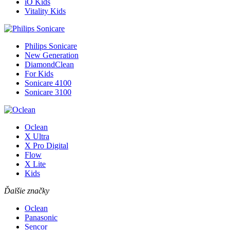
iO Kids
Vitality Kids
Philips Sonicare
New Generation
DiamondClean
For Kids
Sonicare 4100
Sonicare 3100
Oclean
X Ultra
X Pro Digital
Flow
X Lite
Kids
Ďalšie značky
Oclean
Panasonic
Sencor