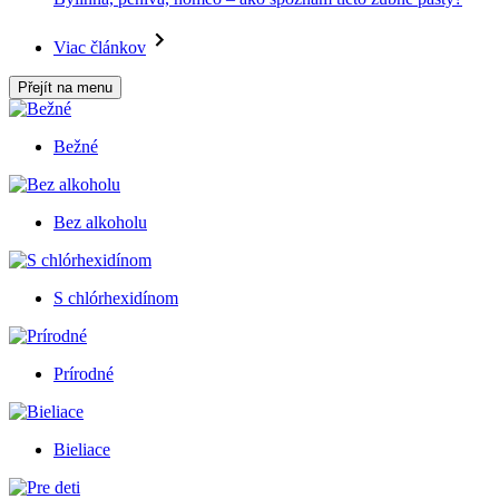
Viac článkov
Přejít na menu
Bežné
Bez alkoholu
S chlórhexidínom
Prírodné
Bieliace