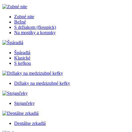
Zubné nite
Bežné
S držiakom (flosspick)
Na mostíky a korunky
Špáradlá
Klasické
S kefkou
Držiaky na medzizubné kefky
Stojančeky
Dentálne zrkadlá