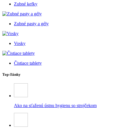
Zubné kefky
Zubné pasty a gély
Vosky
Čistiace tablety
Top články
Ako na sťaženú ústnu hygienu so strojčekom