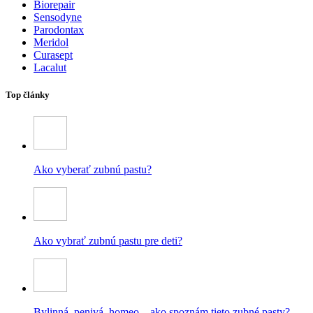
Biorepair
Sensodyne
Parodontax
Meridol
Curasept
Lacalut
Top články
Ako vyberať zubnú pastu?
Ako vybrať zubnú pastu pre deti?
Bylinná, penivá, homeo – ako spoznám tieto zubné pasty?