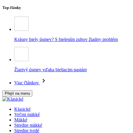
Top články
Krásny biely úsmev? S bielením zubov žiadny problém
Žiarivý úsmev vďaka bieliacim pastám
Viac článkov
Přejít na menu
Klasické
Veľmi mäkké
Mäkké
Stredne mäkké
Stredne tvrdé