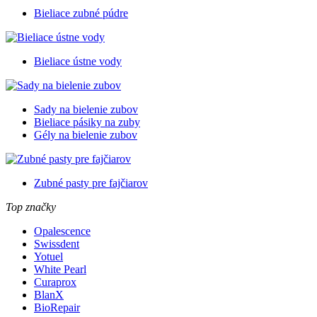
Bieliace zubné púdre
Bieliace ústne vody
Sady na bielenie zubov
Bieliace pásiky na zuby
Gély na bielenie zubov
Zubné pasty pre fajčiarov
Top značky
Opalescence
Swissdent
Yotuel
White Pearl
Curaprox
BlanX
BioRepair