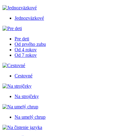
Jednozväzkové
Pre deti
Od prvého zubu
Od 4 rokov
Od 7 rokov
Cestovné
Na strojčeky
Na umelý chrup