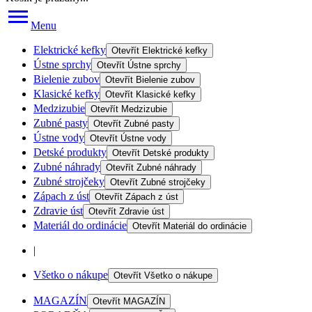
Menu
Elektrické kefky
Otevřít
Elektrické kefky
Ústne sprchy
Otevřít
Ústne sprchy
Bielenie zubov
Otevřít
Bielenie zubov
Klasické kefky
Otevřít
Klasické kefky
Medzizubie
Otevřít
Medzizubie
Zubné pasty
Otevřít
Zubné pasty
Ústne vody
Otevřít
Ústne vody
Detské produkty
Otevřít
Detské produkty
Zubné náhrady
Otevřít
Zubné náhrady
Zubné strojčeky
Otevřít
Zubné strojčeky
Zápach z úst
Otevřít
Zápach z úst
Zdravie úst
Otevřít
Zdravie úst
Materiál do ordinácie
Otevřít
Materiál do ordinácie
|
Všetko o nákupe
Otevřít
Všetko o nákupe
MAGAZÍN
Otevřít
MAGAZÍN