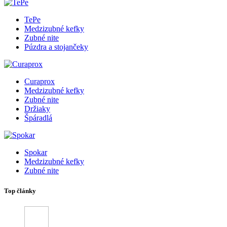
TePe
Medzizubné kefky
Zubné nite
Púzdra a stojančeky
Curaprox
Medzizubné kefky
Zubné nite
Držiaky
Špáradlá
Spokar
Medzizubné kefky
Zubné nite
Top články