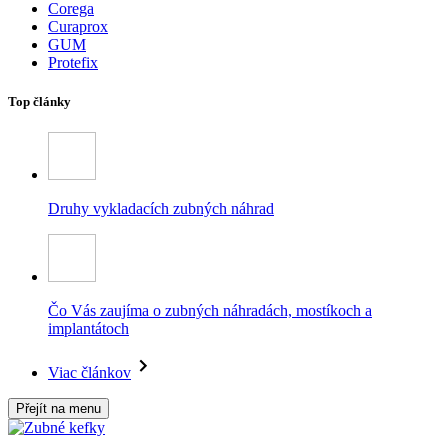
Corega
Curaprox
GUM
Protefix
Top články
Druhy vykladacích zubných náhrad
Čo Vás zaujíma o zubných náhradách, mostíkoch a
implantátoch
Viac článkov
Přejít na menu