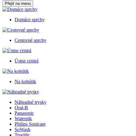
Přejít na menu
Domáce sprchy
Cestovné sprchy
Ústne centrá
Na kohútik
Náhradné trysky
Oral-B
Panasonic
Waterpik
Philips Sonicare
SoWash
Truelife