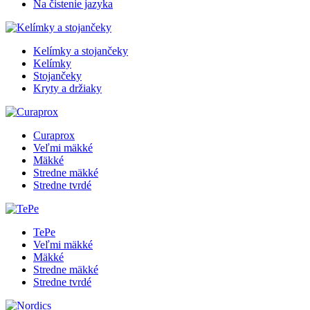
Na čistenie jazyka
Kelímky a stojančeky
Kelímky
Stojančeky
Kryty a držiaky
Curaprox
Veľmi mäkké
Mäkké
Stredne mäkké
Stredne tvrdé
TePe
Veľmi mäkké
Mäkké
Stredne mäkké
Stredne tvrdé