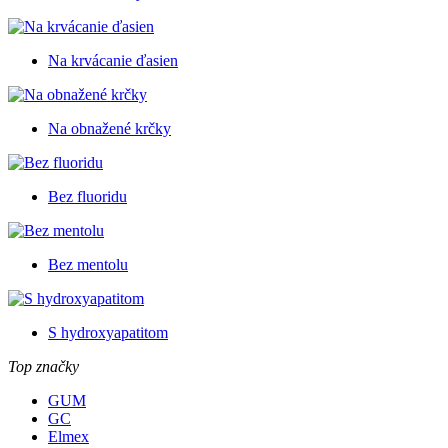
Na krvácanie ďasien
Na obnažené krčky
Bez fluoridu
Bez mentolu
S hydroxyapatitom
Top značky
GUM
GC
Elmex