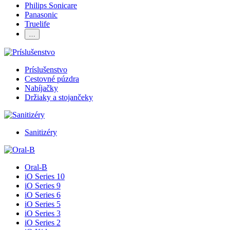
Philips Sonicare
Panasonic
Truelife
…
Príslušenstvo
Cestovné púzdra
Nabíjačky
Držiaky a stojančeky
Sanitizéry
Oral-B
iO Series 10
iO Series 9
iO Series 6
iO Series 5
iO Series 3
iO Series 2