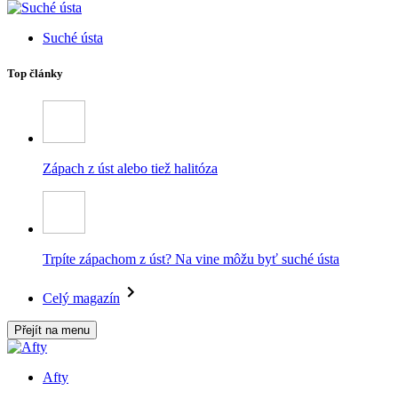
Suché ústa
Top články
Zápach z úst alebo tiež halitóza
Trpíte zápachom z úst? Na vine môžu byť suché ústa
Celý magazín
Přejít na menu
Afty