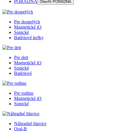
PORADŇA
Otevřít
PORADŇA
Pre dospelých
Magnetické iO
Sonické
Batériové kefky
Pre deti
Magnetické iO
Sonické
Batériové
Pre rodinu
Magnetické iO
Sonické
Náhradné hlavice
Oral-B