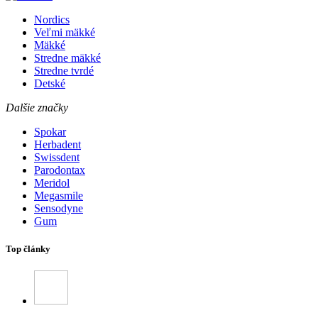
Nordics
Veľmi mäkké
Mäkké
Stredne mäkké
Stredne tvrdé
Detské
Dalšie značky
Spokar
Herbadent
Swissdent
Parodontax
Meridol
Megasmile
Sensodyne
Gum
Top články