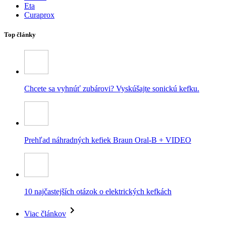
Eta
Curaprox
Top články
Chcete sa vyhnúť zubárovi? Vyskúšajte sonickú kefku.
Prehľad náhradných kefiek Braun Oral-B + VIDEO
10 najčastejších otázok o elektrických kefkách
Viac článkov