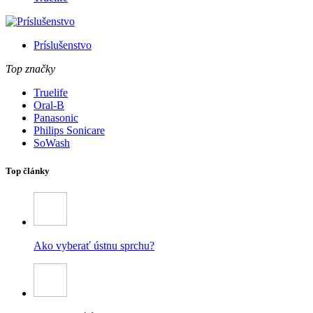
Príslušenstvo
Top značky
Truelife
Oral-B
Panasonic
Philips Sonicare
SoWash
Top články
Ako vyberať ústnu sprchu?