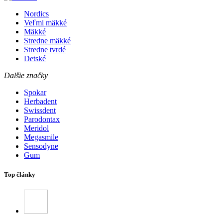
Nordics
Veľmi mäkké
Mäkké
Stredne mäkké
Stredne tvrdé
Detské
Dalšie značky
Spokar
Herbadent
Swissdent
Parodontax
Meridol
Megasmile
Sensodyne
Gum
Top články