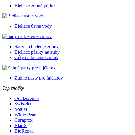
Bieliace zubné púdre
Bieliace ústne vody
Sady na bielenie zubov
Bieliace pásiky na zuby
Gély na bielenie zubov
Zubné pasty pre fajčiarov
Top značky
Opalescence
Swissdent
Yotuel
White Pearl
Curaprox
BlanX
BioRepair