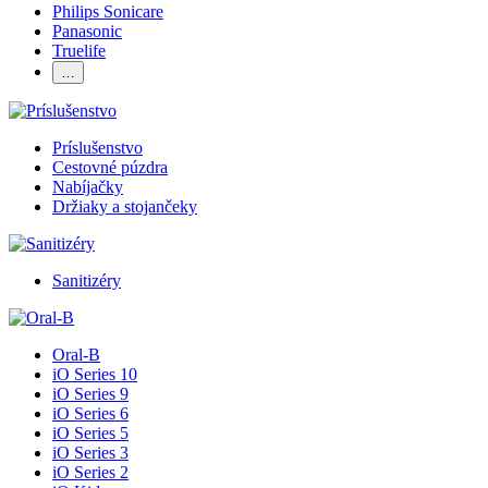
Philips Sonicare
Panasonic
Truelife
…
Príslušenstvo
Cestovné púzdra
Nabíjačky
Držiaky a stojančeky
Sanitizéry
Oral-B
iO Series 10
iO Series 9
iO Series 6
iO Series 5
iO Series 3
iO Series 2