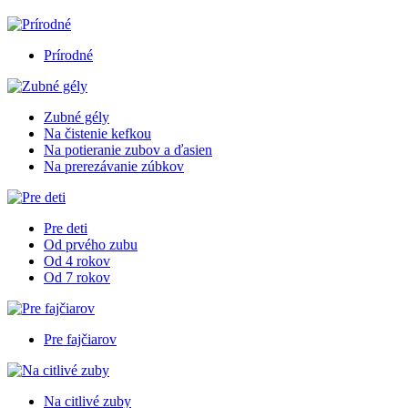
Prírodné
Zubné gély
Na čistenie kefkou
Na potieranie zubov a ďasien
Na prerezávanie zúbkov
Pre deti
Od prvého zubu
Od 4 rokov
Od 7 rokov
Pre fajčiarov
Na citlivé zuby