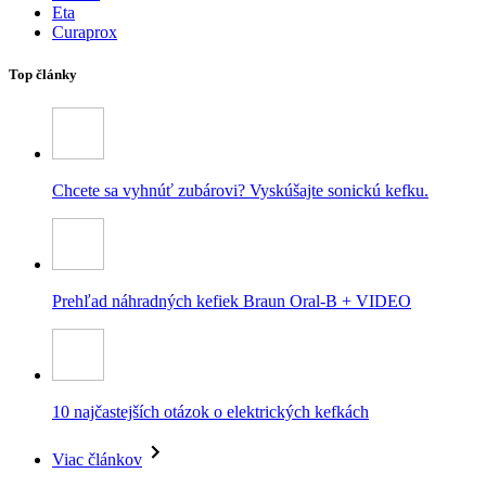
Eta
Curaprox
Top články
Chcete sa vyhnúť zubárovi? Vyskúšajte sonickú kefku.
Prehľad náhradných kefiek Braun Oral-B + VIDEO
10 najčastejších otázok o elektrických kefkách
Viac článkov