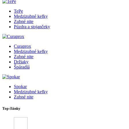
TePe
Medzizubné kefky
Zubné nite
Púzdra a stojančeky
Curaprox
Medzizubné kefky
Zubné nite
Držiaky
Špáradlá
Spokar
Medzizubné kefky
Zubné nite
Top články