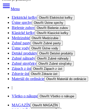
Menu
Elektrické kefky
Otevřít
Elektrické kefky
Ústne sprchy
Otevřít
Ústne sprchy
Bielenie zubov
Otevřít
Bielenie zubov
Klasické kefky
Otevřít
Klasické kefky
Medzizubie
Otevřít
Medzizubie
Zubné pasty
Otevřít
Zubné pasty
Ústne vody
Otevřít
Ústne vody
Detské produkty
Otevřít
Detské produkty
Zubné náhrady
Otevřít
Zubné náhrady
Zubné strojčeky
Otevřít
Zubné strojčeky
Zápach z úst
Otevřít
Zápach z úst
Zdravie úst
Otevřít
Zdravie úst
Materiál do ordinácie
Otevřít
Materiál do ordinácie
|
Všetko o nákupe
Otevřít
Všetko o nákupe
MAGAZÍN
Otevřít
MAGAZÍN