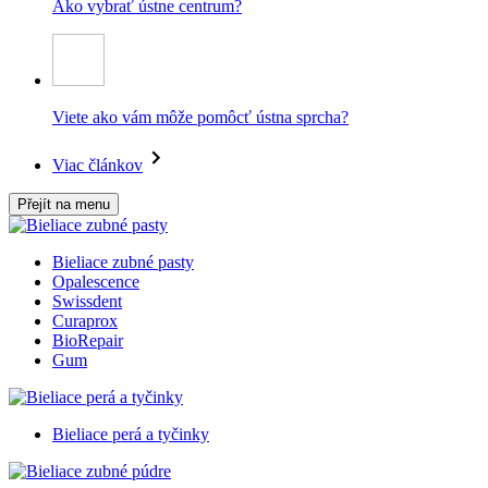
Ako vybrať ústne centrum?
Viete ako vám môže pomôcť ústna sprcha?
Viac článkov
Přejít na menu
Bieliace zubné pasty
Opalescence
Swissdent
Curaprox
BioRepair
Gum
Bieliace perá a tyčinky