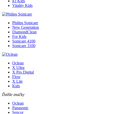
iO Kids
Vitality Kids
Philips Sonicare
New Generation
DiamondClean
For Kids
Sonicare 4100
Sonicare 3100
Oclean
X Ultra
X Pro Digital
Flow
X Lite
Kids
Ďalšie značky
Oclean
Panasonic
Sencor