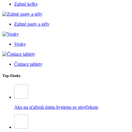
Zubné kefky
Zubné pasty a gély
Vosky
Čistiace tablety
Top články
Ako na sťaženú ústnu hygienu so strojčekom