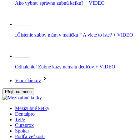
Ako vybrať správnu zubnú kefku? + VIDEO
„Čistenie zubov mám v malíčku!“ A viete to iste? + VIDEO
Odhalenie! Zubné kazy nemajú dedičov + VIDEO
Viac článkov
Přejít na menu
Mezizubné kefky
Dentalpro
TePe
Curaprox
Spokar
Podľa veľkosti