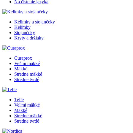
Na čistenie jazyka
Kelímky a stojančeky
Kelímky
Stojančeky
Kryty a držiaky
Curaprox
Veľmi mäkké
Mäkké
Stredne mäkké
Stredne tvrdé
TePe
Veľmi mäkké
Mäkké
Stredne mäkké
Stredne tvrdé