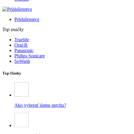
Príslušenstvo
Top značky
Truelife
Oral-B
Panasonic
Philips Sonicare
SoWash
Top články
Ako vyberať ústnu sprchu?