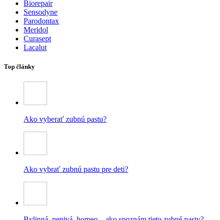
Biorepair
Sensodyne
Parodontax
Meridol
Curasept
Lacalut
Top články
Ako vyberať zubnú pastu?
Ako vybrať zubnú pastu pre deti?
Bylinná, penivá, homeo – ako spoznám tieto zubné pasty?