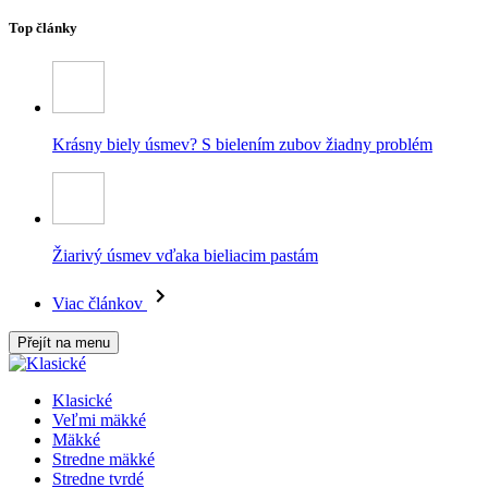
Top články
Krásny biely úsmev? S bielením zubov žiadny problém
Žiarivý úsmev vďaka bieliacim pastám
Viac článkov
Přejít na menu
Klasické
Veľmi mäkké
Mäkké
Stredne mäkké
Stredne tvrdé