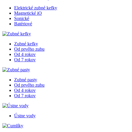
Elektrické zubné kefky
Magnetické iO
Sonické
Batériové
Zubné kefky
Od prvého zubu
Od 4 rokov
Od 7 rokov
Zubné pasty
Od prvého zubu
Od 4 rokov
Od 7 rokov
Ústne vody