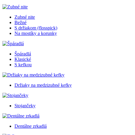
Zubné nite
Bežné
S držiakom (flosspick)
Na mostíky a korunky
Špáradlá
Klasické
S kefkou
Držiaky na medzizubné kefky
Stojančeky
Dentálne zrkadlá