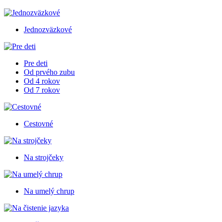
Jednozväzkové
Pre deti
Od prvého zubu
Od 4 rokov
Od 7 rokov
Cestovné
Na strojčeky
Na umelý chrup