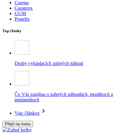
Corega
Curaprox
GUM
Protefix
Top články
Druhy vykladacích zubných náhrad
Čo Vás zaujíma o zubných náhradách, mostíkoch a
implantátoch
Viac článkov
Přejít na menu