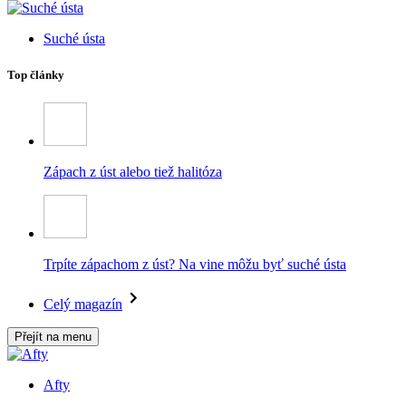
Suché ústa
Top články
Zápach z úst alebo tiež halitóza
Trpíte zápachom z úst? Na vine môžu byť suché ústa
Celý magazín
Přejít na menu
Afty