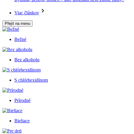
Viac článkov
Přejít na menu
Bežné
Bez alkoholu
S chlórhexidínom
Prírodné
Bieliace