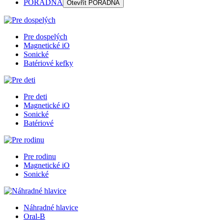
PORADŇA
Otevřít
PORADŇA
Pre dospelých
Magnetické iO
Sonické
Batériové kefky
Pre deti
Magnetické iO
Sonické
Batériové
Pre rodinu
Magnetické iO
Sonické
Náhradné hlavice
Oral-B