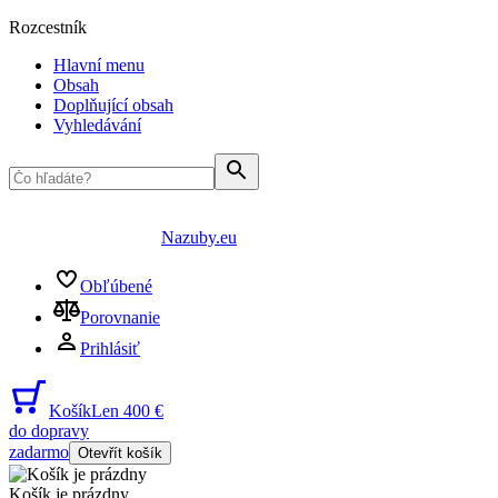
Rozcestník
Hlavní menu
Obsah
Doplňující obsah
Vyhledávání
Nazuby.eu
Obľúbené
Porovnanie
Prihlásiť
Košík
Len 400 €
do dopravy
zadarmo
Otevřít košík
Košík je prázdny
...