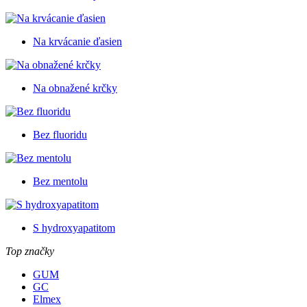
Na krvácanie ďasien
Na obnažené krčky
Bez fluoridu
Bez mentolu
S hydroxyapatitom
Top značky
GUM
GC
Elmex