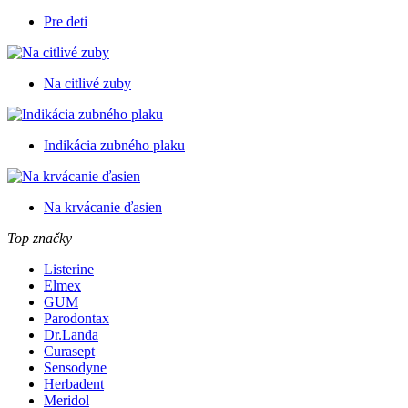
Pre deti
Na citlivé zuby
Indikácia zubného plaku
Na krvácanie ďasien
Top značky
Listerine
Elmex
GUM
Parodontax
Dr.Landa
Curasept
Sensodyne
Herbadent
Meridol