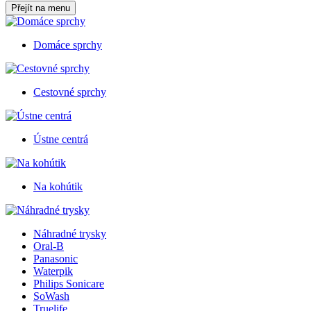
Přejít na menu
Domáce sprchy
Cestovné sprchy
Ústne centrá
Na kohútik
Náhradné trysky
Oral-B
Panasonic
Waterpik
Philips Sonicare
SoWash
Truelife