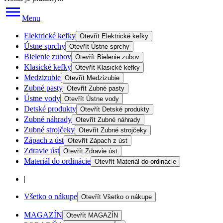
Menu
Elektrické kefky
Otevřít
Elektrické kefky
Ústne sprchy
Otevřít
Ústne sprchy
Bielenie zubov
Otevřít
Bielenie zubov
Klasické kefky
Otevřít
Klasické kefky
Medzizubie
Otevřít
Medzizubie
Zubné pasty
Otevřít
Zubné pasty
Ústne vody
Otevřít
Ústne vody
Detské produkty
Otevřít
Detské produkty
Zubné náhrady
Otevřít
Zubné náhrady
Zubné strojčeky
Otevřít
Zubné strojčeky
Zápach z úst
Otevřít
Zápach z úst
Zdravie úst
Otevřít
Zdravie úst
Materiál do ordinácie
Otevřít
Materiál do ordinácie
|
Všetko o nákupe
Otevřít
Všetko o nákupe
MAGAZÍN
Otevřít
MAGAZÍN