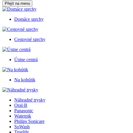
Přejít na menu
Domáce sprchy
Cestovné sprchy
Ústne centrá
Na kohútik
Náhradné trysky
Oral-B
Panasonic
Waterpik
Philips Sonicare
SoWash
Truelife