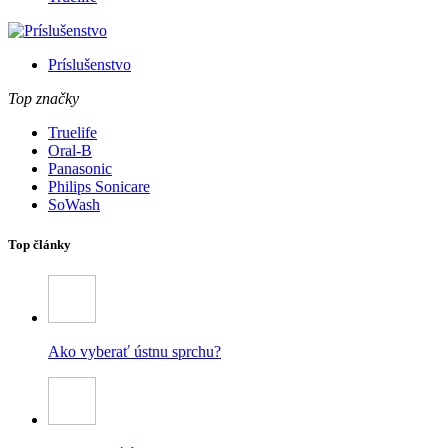
Príslušenstvo
Top značky
Truelife
Oral-B
Panasonic
Philips Sonicare
SoWash
Top články
Ako vyberať ústnu sprchu?