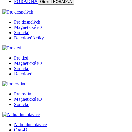
PORADŇA
Otevřít
PORADŇA
Pre dospelých
Magnetické iO
Sonické
Batériové kefky
Pre deti
Magnetické iO
Sonické
Batériové
Pre rodinu
Magnetické iO
Sonické
Náhradné hlavice
Oral-B