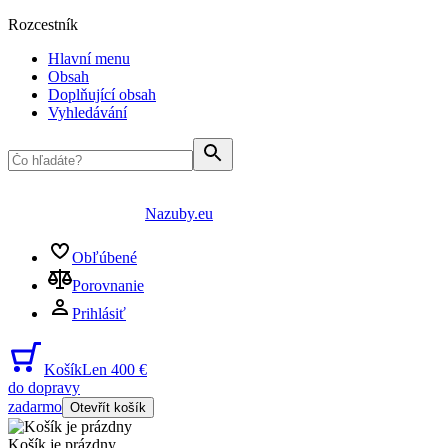
Rozcestník
Hlavní menu
Obsah
Doplňující obsah
Vyhledávání
Nazuby.eu
Obľúbené
Porovnanie
Prihlásiť
Košík
Len 400 €
do dopravy
zadarmo
Otevřít košík
Košík je prázdny
...