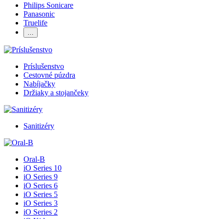
Philips Sonicare
Panasonic
Truelife
…
Príslušenstvo
Cestovné púzdra
Nabíjačky
Držiaky a stojančeky
Sanitizéry
Oral-B
iO Series 10
iO Series 9
iO Series 6
iO Series 5
iO Series 3
iO Series 2