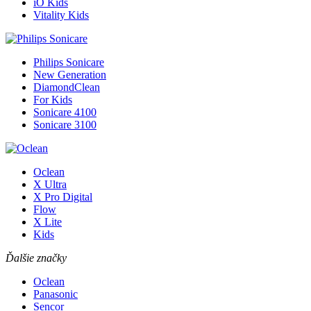
iO Kids
Vitality Kids
Philips Sonicare
New Generation
DiamondClean
For Kids
Sonicare 4100
Sonicare 3100
Oclean
X Ultra
X Pro Digital
Flow
X Lite
Kids
Ďalšie značky
Oclean
Panasonic
Sencor