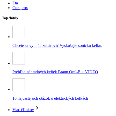
Eta
Curaprox
Top články
Chcete sa vyhnúť zubárovi? Vyskúšajte sonickú kefku.
Prehľad náhradných kefiek Braun Oral-B + VIDEO
10 najčastejších otázok o elektrických kefkách
Viac článkov