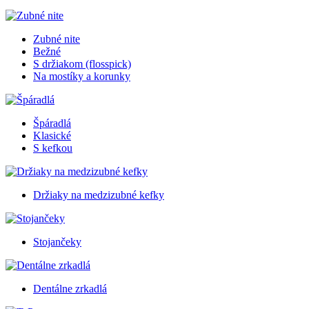
Zubné nite
Bežné
S držiakom (flosspick)
Na mostíky a korunky
Špáradlá
Klasické
S kefkou
Držiaky na medzizubné kefky
Stojančeky
Dentálne zrkadlá