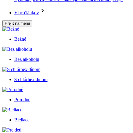
Viac článkov
Přejít na menu
Bežné
Bez alkoholu
S chlórhexidínom
Prírodné
Bieliace