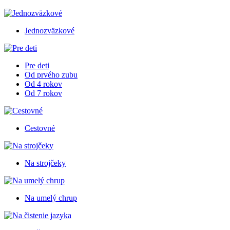
Jednozväzkové
Pre deti
Od prvého zubu
Od 4 rokov
Od 7 rokov
Cestovné
Na strojčeky
Na umelý chrup