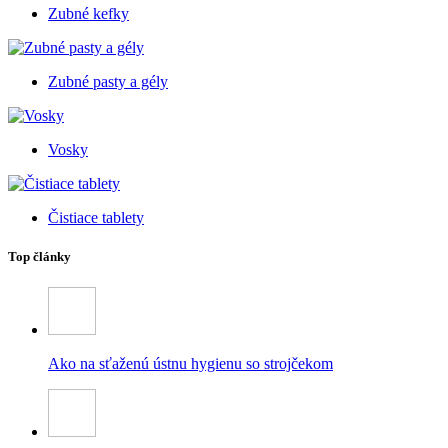
Zubné kefky
Zubné pasty a gély
Vosky
Čistiace tablety
Top články
Ako na sťaženú ústnu hygienu so strojčekom