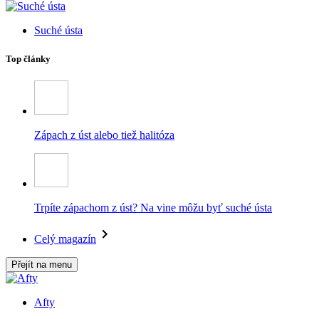
Suché ústa
Top články
Zápach z úst alebo tiež halitóza
Trpíte zápachom z úst? Na vine môžu byť suché ústa
Celý magazín
Přejít na menu
Afty