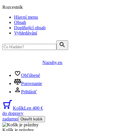
Rozcestník
Hlavní menu
Obsah
Doplňující obsah
Vyhledávání
Nazuby.eu
Obľúbené
Porovnanie
Prihlásiť
Košík
Len 400 €
do dopravy
zadarmo
Otevřít košík
Košík je prázdny
...