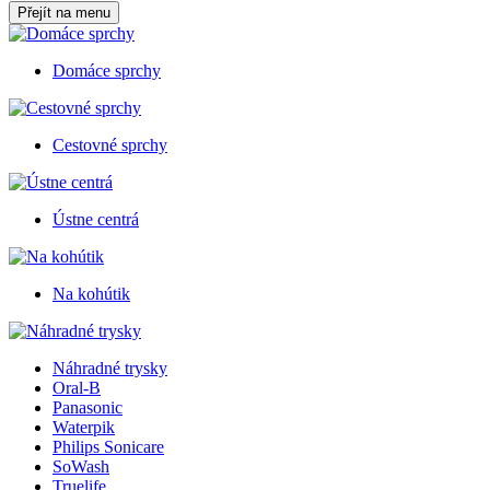
Přejít na menu
Domáce sprchy
Cestovné sprchy
Ústne centrá
Na kohútik
Náhradné trysky
Oral-B
Panasonic
Waterpik
Philips Sonicare
SoWash
Truelife