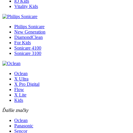
iO Kids
Vitality Kids
Philips Sonicare
New Generation
DiamondClean
For Kids
Sonicare 4100
Sonicare 3100
Oclean
X Ultra
X Pro Digital
Flow
X Lite
Kids
Ďalšie značky
Oclean
Panasonic
Sencor