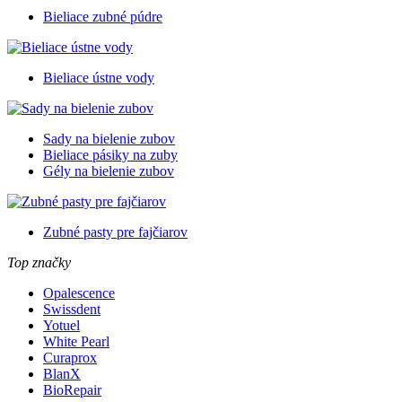
Bieliace zubné púdre
Bieliace ústne vody
Sady na bielenie zubov
Bieliace pásiky na zuby
Gély na bielenie zubov
Zubné pasty pre fajčiarov
Top značky
Opalescence
Swissdent
Yotuel
White Pearl
Curaprox
BlanX
BioRepair