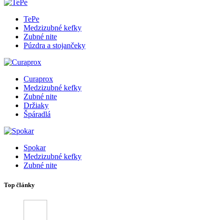
TePe
Medzizubné kefky
Zubné nite
Púzdra a stojančeky
Curaprox
Medzizubné kefky
Zubné nite
Držiaky
Špáradlá
Spokar
Medzizubné kefky
Zubné nite
Top články