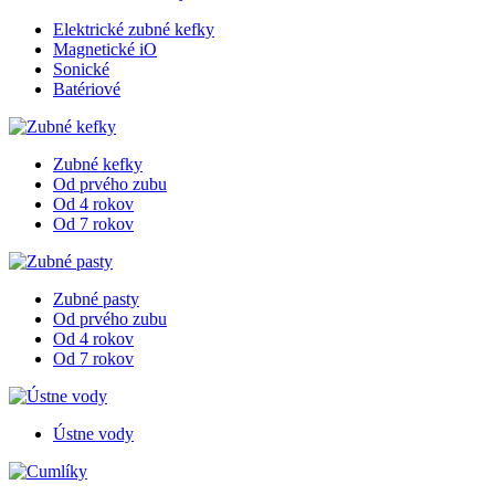
Elektrické zubné kefky
Magnetické iO
Sonické
Batériové
Zubné kefky
Od prvého zubu
Od 4 rokov
Od 7 rokov
Zubné pasty
Od prvého zubu
Od 4 rokov
Od 7 rokov
Ústne vody