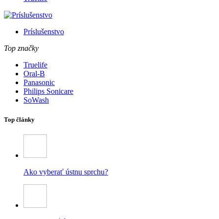
Príslušenstvo
Top značky
Truelife
Oral-B
Panasonic
Philips Sonicare
SoWash
Top články
Ako vyberať ústnu sprchu?