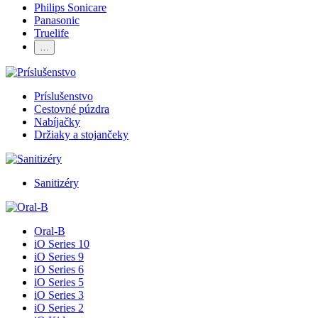
Philips Sonicare
Panasonic
Truelife
…
Príslušenstvo
Cestovné púzdra
Nabíjačky
Držiaky a stojančeky
Sanitizéry
Oral-B
iO Series 10
iO Series 9
iO Series 6
iO Series 5
iO Series 3
iO Series 2