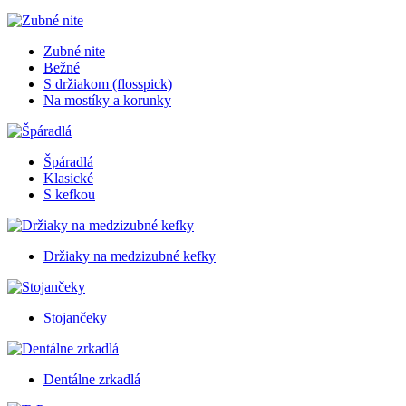
Zubné nite
Bežné
S držiakom (flosspick)
Na mostíky a korunky
Špáradlá
Klasické
S kefkou
Držiaky na medzizubné kefky
Stojančeky
Dentálne zrkadlá