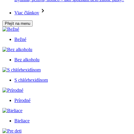
Viac článkov
Přejít na menu
Bežné
Bez alkoholu
S chlórhexidínom
Prírodné
Bieliace