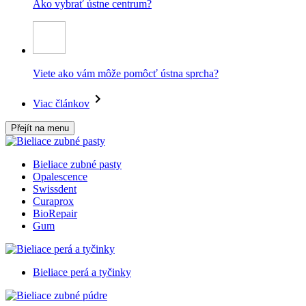
Ako vybrať ústne centrum?
Viete ako vám môže pomôcť ústna sprcha?
Viac článkov
Přejít na menu
Bieliace zubné pasty
Opalescence
Swissdent
Curaprox
BioRepair
Gum
Bieliace perá a tyčinky