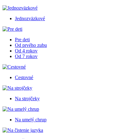
Jednozväzkové
Pre deti
Od prvého zubu
Od 4 rokov
Od 7 rokov
Cestovné
Na strojčeky
Na umelý chrup