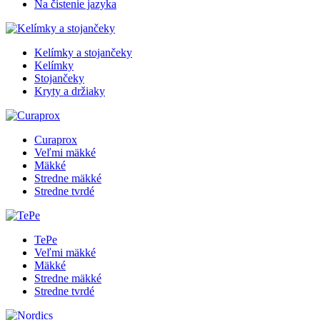
Na čistenie jazyka
Kelímky a stojančeky
Kelímky
Stojančeky
Kryty a držiaky
Curaprox
Veľmi mäkké
Mäkké
Stredne mäkké
Stredne tvrdé
TePe
Veľmi mäkké
Mäkké
Stredne mäkké
Stredne tvrdé