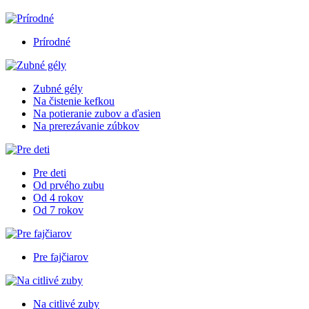
Prírodné
Zubné gély
Na čistenie kefkou
Na potieranie zubov a ďasien
Na prerezávanie zúbkov
Pre deti
Od prvého zubu
Od 4 rokov
Od 7 rokov
Pre fajčiarov
Na citlivé zuby