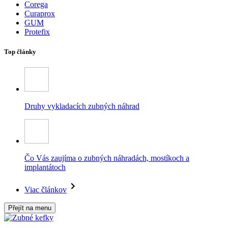
Corega
Curaprox
GUM
Protefix
Top články
Druhy vykladacích zubných náhrad
Čo Vás zaujíma o zubných náhradách, mostíkoch a
implantátoch
Viac článkov
Přejít na menu