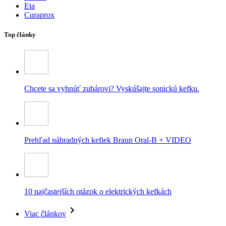
Eta
Curaprox
Top články
Chcete sa vyhnúť zubárovi? Vyskúšajte sonickú kefku.
Prehľad náhradných kefiek Braun Oral-B + VIDEO
10 najčastejších otázok o elektrických kefkách
Viac článkov