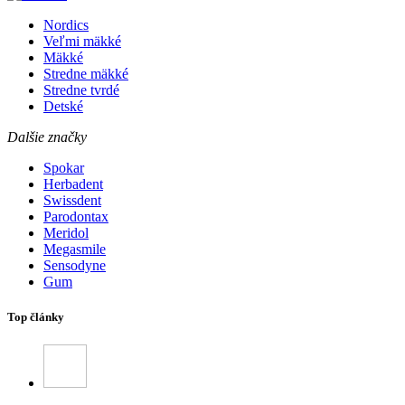
Nordics
Veľmi mäkké
Mäkké
Stredne mäkké
Stredne tvrdé
Detské
Dalšie značky
Spokar
Herbadent
Swissdent
Parodontax
Meridol
Megasmile
Sensodyne
Gum
Top články