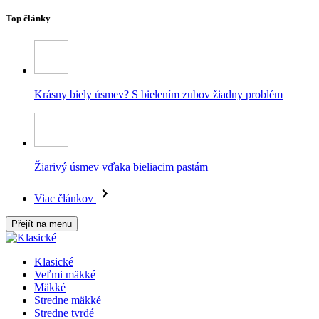
Top články
Krásny biely úsmev? S bielením zubov žiadny problém
Žiarivý úsmev vďaka bieliacim pastám
Viac článkov
Přejít na menu
Klasické
Veľmi mäkké
Mäkké
Stredne mäkké
Stredne tvrdé