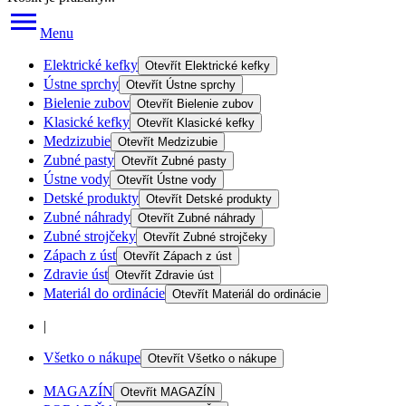
Menu
Elektrické kefky
Otevřít
Elektrické kefky
Ústne sprchy
Otevřít
Ústne sprchy
Bielenie zubov
Otevřít
Bielenie zubov
Klasické kefky
Otevřít
Klasické kefky
Medzizubie
Otevřít
Medzizubie
Zubné pasty
Otevřít
Zubné pasty
Ústne vody
Otevřít
Ústne vody
Detské produkty
Otevřít
Detské produkty
Zubné náhrady
Otevřít
Zubné náhrady
Zubné strojčeky
Otevřít
Zubné strojčeky
Zápach z úst
Otevřít
Zápach z úst
Zdravie úst
Otevřít
Zdravie úst
Materiál do ordinácie
Otevřít
Materiál do ordinácie
|
Všetko o nákupe
Otevřít
Všetko o nákupe
MAGAZÍN
Otevřít
MAGAZÍN