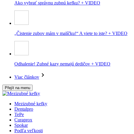
Ako vybrať správnu zubnú kefku? + VIDEO
„Čistenie zubov mám v malíčku!“ A viete to iste? + VIDEO
Odhalenie! Zubné kazy nemajú dedičov + VIDEO
Viac článkov
Přejít na menu
Mezizubné kefky
Dentalpro
TePe
Curaprox
Spokar
Podľa veľkosti