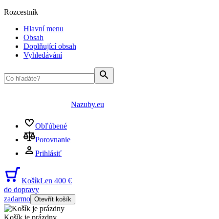
Rozcestník
Hlavní menu
Obsah
Doplňující obsah
Vyhledávání
Nazuby.eu
Obľúbené
Porovnanie
Prihlásiť
Košík
Len 400 €
do dopravy
zadarmo
Otevřít košík
Košík je prázdny
...