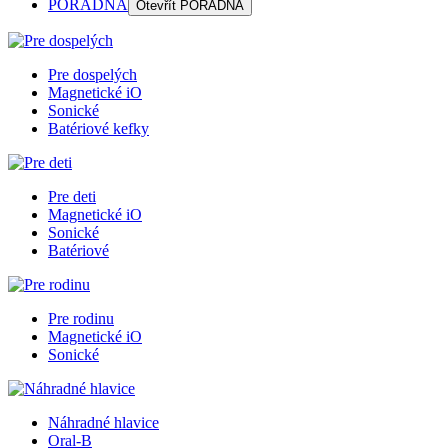
PORADŇA
Otevřít
PORADŇA
Pre dospelých
Magnetické iO
Sonické
Batériové kefky
Pre deti
Magnetické iO
Sonické
Batériové
Pre rodinu
Magnetické iO
Sonické
Náhradné hlavice
Oral-B