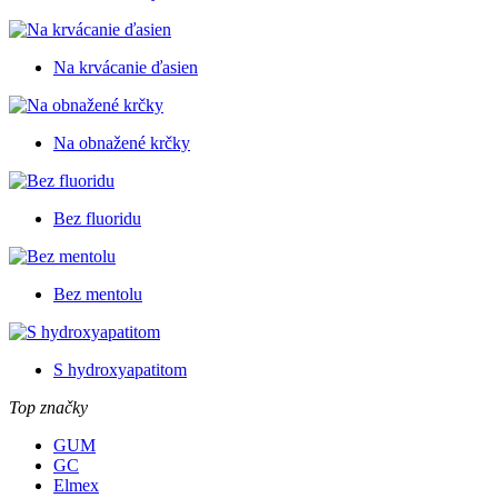
Na krvácanie ďasien
Na obnažené krčky
Bez fluoridu
Bez mentolu
S hydroxyapatitom
Top značky
GUM
GC
Elmex