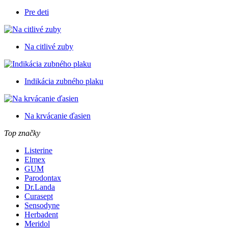
Pre deti
Na citlivé zuby
Indikácia zubného plaku
Na krvácanie ďasien
Top značky
Listerine
Elmex
GUM
Parodontax
Dr.Landa
Curasept
Sensodyne
Herbadent
Meridol