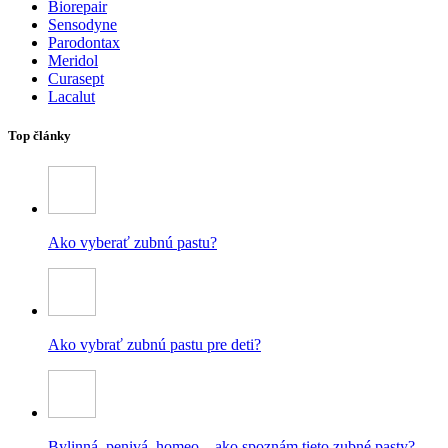
Biorepair
Sensodyne
Parodontax
Meridol
Curasept
Lacalut
Top články
Ako vyberať zubnú pastu?
Ako vybrať zubnú pastu pre deti?
Bylinná, penivá, homeo – ako spoznám tieto zubné pasty?