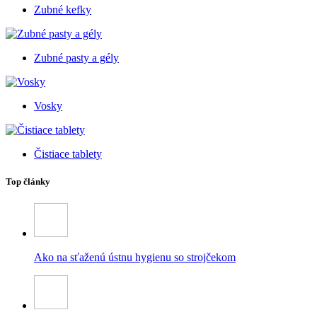
Zubné kefky
Zubné pasty a gély
Vosky
Čistiace tablety
Top články
Ako na sťaženú ústnu hygienu so strojčekom