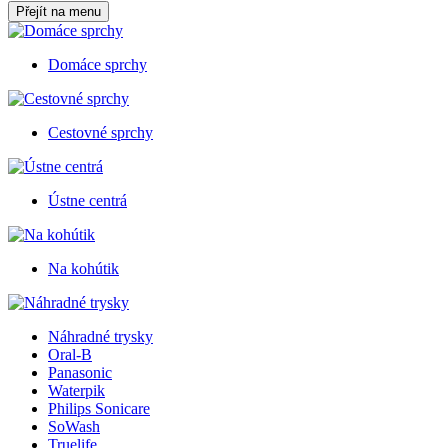
Přejít na menu
Domáce sprchy
Cestovné sprchy
Ústne centrá
Na kohútik
Náhradné trysky
Oral-B
Panasonic
Waterpik
Philips Sonicare
SoWash
Truelife