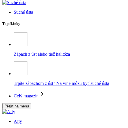
Suché ústa
Top články
Zápach z úst alebo tiež halitóza
Trpíte zápachom z úst? Na vine môžu byť suché ústa
Celý magazín
Přejít na menu
Afty