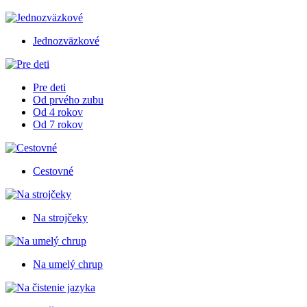
Jednozväzkové
Pre deti
Od prvého zubu
Od 4 rokov
Od 7 rokov
Cestovné
Na strojčeky
Na umelý chrup