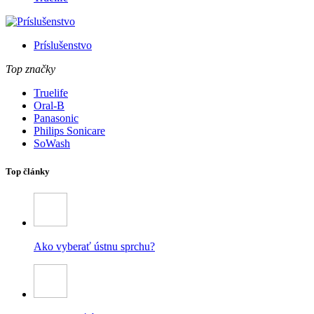
Príslušenstvo
Top značky
Truelife
Oral-B
Panasonic
Philips Sonicare
SoWash
Top články
Ako vyberať ústnu sprchu?