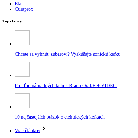
Eta
Curaprox
Top články
Chcete sa vyhnúť zubárovi? Vyskúšajte sonickú kefku.
Prehľad náhradných kefiek Braun Oral-B + VIDEO
10 najčastejších otázok o elektrických kefkách
Viac článkov