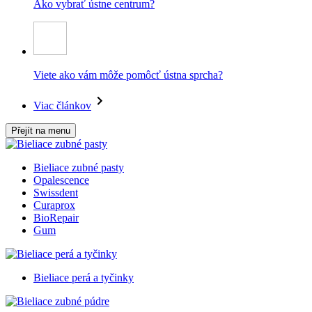
Ako vybrať ústne centrum?
Viete ako vám môže pomôcť ústna sprcha?
Viac článkov
Přejít na menu
Bieliace zubné pasty
Opalescence
Swissdent
Curaprox
BioRepair
Gum
Bieliace perá a tyčinky