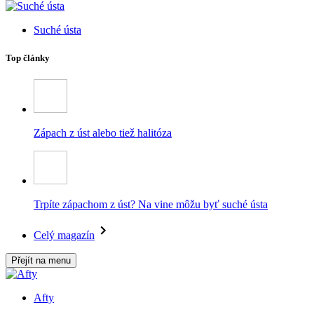
Suché ústa
Top články
Zápach z úst alebo tiež halitóza
Trpíte zápachom z úst? Na vine môžu byť suché ústa
Celý magazín
Přejít na menu
Afty