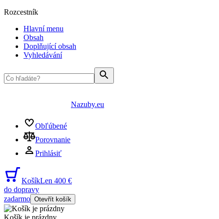
Rozcestník
Hlavní menu
Obsah
Doplňující obsah
Vyhledávání
Nazuby.eu
Obľúbené
Porovnanie
Prihlásiť
Košík
Len 400 €
do dopravy
zadarmo
Otevřít košík
Košík je prázdny
...