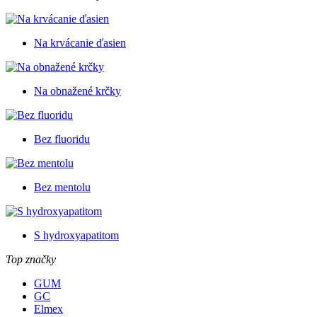
Na krvácanie ďasien
Na obnažené krčky
Bez fluoridu
Bez mentolu
S hydroxyapatitom
Top značky
GUM
GC
Elmex