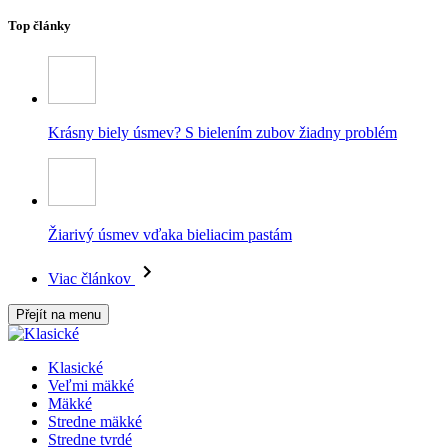
Top články
Krásny biely úsmev? S bielením zubov žiadny problém
Žiarivý úsmev vďaka bieliacim pastám
Viac článkov
Přejít na menu
Klasické
Veľmi mäkké
Mäkké
Stredne mäkké
Stredne tvrdé