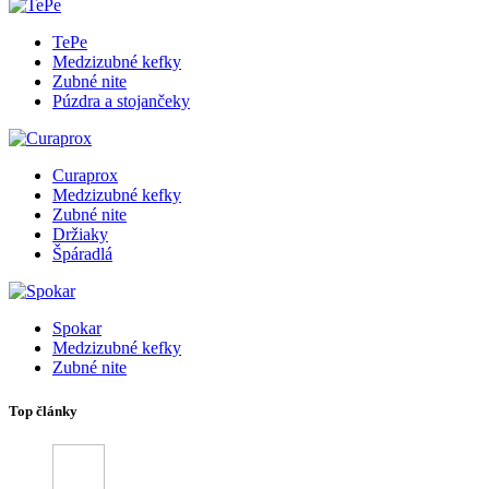
TePe
Medzizubné kefky
Zubné nite
Púzdra a stojančeky
Curaprox
Medzizubné kefky
Zubné nite
Držiaky
Špáradlá
Spokar
Medzizubné kefky
Zubné nite
Top články