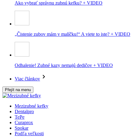
Ako vybrať správnu zubnú kefku? + VIDEO
„Čistenie zubov mám v malíčku!“ A viete to iste? + VIDEO
Odhalenie! Zubné kazy nemajú dedičov + VIDEO
Viac článkov
Přejít na menu
Mezizubné kefky
Dentalpro
TePe
Curaprox
Spokar
Podľa veľkosti