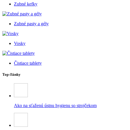
Zubné kefky
Zubné pasty a gély
Vosky
Čistiace tablety
Top články
Ako na sťaženú ústnu hygienu so strojčekom