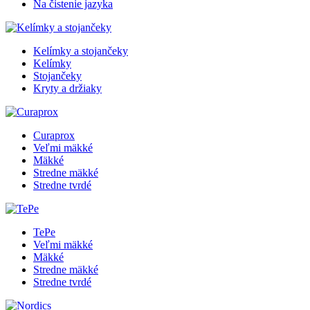
Na čistenie jazyka
Kelímky a stojančeky
Kelímky
Stojančeky
Kryty a držiaky
Curaprox
Veľmi mäkké
Mäkké
Stredne mäkké
Stredne tvrdé
TePe
Veľmi mäkké
Mäkké
Stredne mäkké
Stredne tvrdé