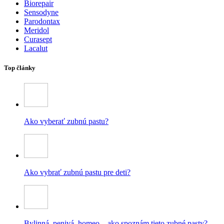
Biorepair
Sensodyne
Parodontax
Meridol
Curasept
Lacalut
Top články
Ako vyberať zubnú pastu?
Ako vybrať zubnú pastu pre deti?
Bylinná, penivá, homeo – ako spoznám tieto zubné pasty?