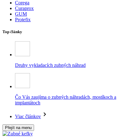
Corega
Curaprox
GUM
Protefix
Top články
Druhy vykladacích zubných náhrad
Čo Vás zaujíma o zubných náhradách, mostíkoch a
implantátoch
Viac článkov
Přejít na menu