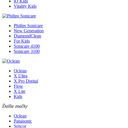
iO Kids
Vitality Kids
Philips Sonicare
New Generation
DiamondClean
For Kids
Sonicare 4100
Sonicare 3100
Oclean
X Ultra
X Pro Digital
Flow
X Lite
Kids
Ďalšie značky
Oclean
Panasonic
Sencor