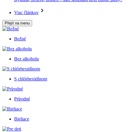
Viac článkov
Přejít na menu
Bežné
Bez alkoholu
S chlórhexidínom
Prírodné
Bieliace