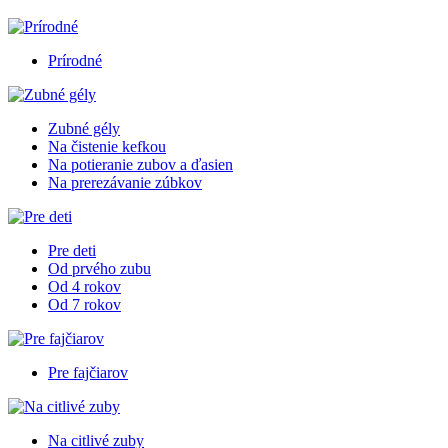
Prírodné
Zubné gély
Na čistenie kefkou
Na potieranie zubov a ďasien
Na prerezávanie zúbkov
Pre deti
Od prvého zubu
Od 4 rokov
Od 7 rokov
Pre fajčiarov
Na citlivé zuby