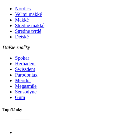
Nordics
Veľmi mäkké
Mäkké
Stredne mäkké
Stredne tvrdé
Detské
Dalšie značky
Spokar
Herbadent
Swissdent
Parodontax
Meridol
Megasmile
Sensodyne
Gum
Top články