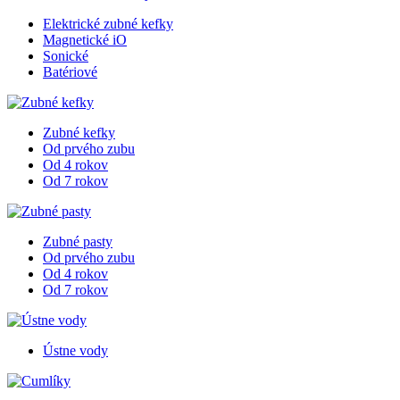
Elektrické zubné kefky
Magnetické iO
Sonické
Batériové
Zubné kefky
Od prvého zubu
Od 4 rokov
Od 7 rokov
Zubné pasty
Od prvého zubu
Od 4 rokov
Od 7 rokov
Ústne vody