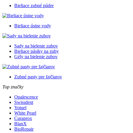
Bieliace zubné púdre
Bieliace ústne vody
Sady na bielenie zubov
Bieliace pásiky na zuby
Gély na bielenie zubov
Zubné pasty pre fajčiarov
Top značky
Opalescence
Swissdent
Yotuel
White Pearl
Curaprox
BlanX
BioRepair