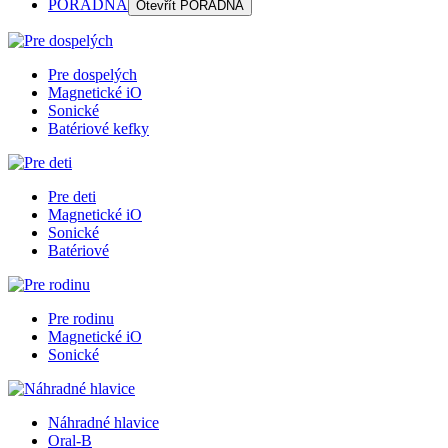
PORADŇA
Otevřít
PORADŇA
Pre dospelých
Magnetické iO
Sonické
Batériové kefky
Pre deti
Magnetické iO
Sonické
Batériové
Pre rodinu
Magnetické iO
Sonické
Náhradné hlavice
Oral-B