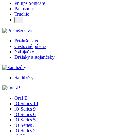
Philips Sonicare
Panasonic
Truelife
…
Príslušenstvo
Cestovné púzdra
Nabíjačky
Držiaky a stojančeky
Sanitizéry
Oral-B
iO Series 10
iO Series 9
iO Series 6
iO Series 5
iO Series 3
iO Series 2