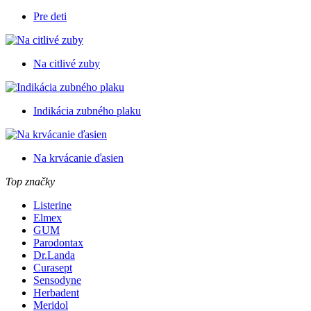
Pre deti
Na citlivé zuby
Indikácia zubného plaku
Na krvácanie ďasien
Top značky
Listerine
Elmex
GUM
Parodontax
Dr.Landa
Curasept
Sensodyne
Herbadent
Meridol