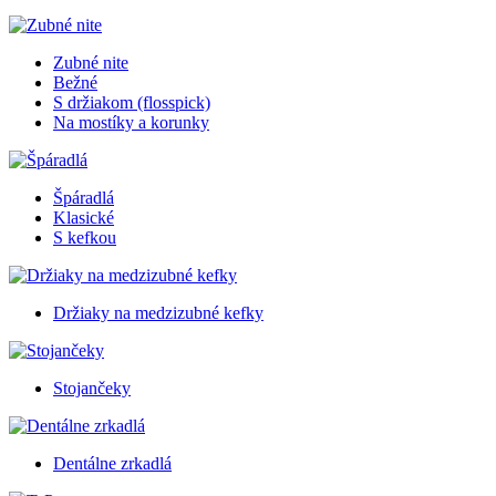
Zubné nite
Bežné
S držiakom (flosspick)
Na mostíky a korunky
Špáradlá
Klasické
S kefkou
Držiaky na medzizubné kefky
Stojančeky
Dentálne zrkadlá