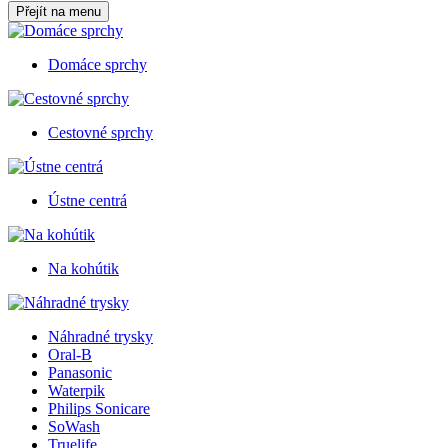
Přejít na menu
Domáce sprchy
Cestovné sprchy
Ústne centrá
Na kohútik
Náhradné trysky
Oral-B
Panasonic
Waterpik
Philips Sonicare
SoWash
Truelife