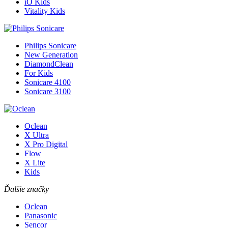
iO Kids
Vitality Kids
Philips Sonicare
New Generation
DiamondClean
For Kids
Sonicare 4100
Sonicare 3100
Oclean
X Ultra
X Pro Digital
Flow
X Lite
Kids
Ďalšie značky
Oclean
Panasonic
Sencor