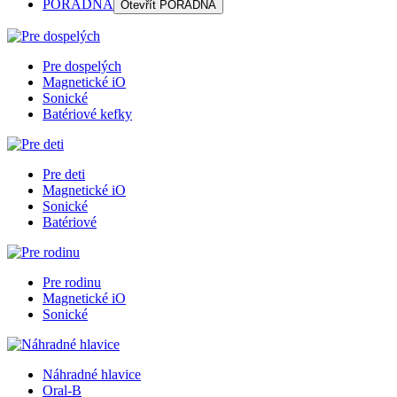
PORADŇA
Otevřít
PORADŇA
Pre dospelých
Magnetické iO
Sonické
Batériové kefky
Pre deti
Magnetické iO
Sonické
Batériové
Pre rodinu
Magnetické iO
Sonické
Náhradné hlavice
Oral-B