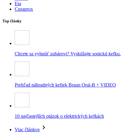
Eta
Curaprox
Top články
Chcete sa vyhnúť zubárovi? Vyskúšajte sonickú kefku.
Prehľad náhradných kefiek Braun Oral-B + VIDEO
10 najčastejších otázok o elektrických kefkách
Viac článkov