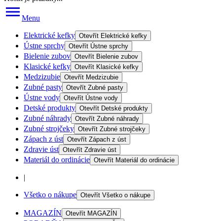
Menu
Elektrické kefky
Otevřít
Elektrické kefky
Ústne sprchy
Otevřít
Ústne sprchy
Bielenie zubov
Otevřít
Bielenie zubov
Klasické kefky
Otevřít
Klasické kefky
Medzizubie
Otevřít
Medzizubie
Zubné pasty
Otevřít
Zubné pasty
Ústne vody
Otevřít
Ústne vody
Detské produkty
Otevřít
Detské produkty
Zubné náhrady
Otevřít
Zubné náhrady
Zubné strojčeky
Otevřít
Zubné strojčeky
Zápach z úst
Otevřít
Zápach z úst
Zdravie úst
Otevřít
Zdravie úst
Materiál do ordinácie
Otevřít
Materiál do ordinácie
|
Všetko o nákupe
Otevřít
Všetko o nákupe
MAGAZÍN
Otevřít
MAGAZÍN