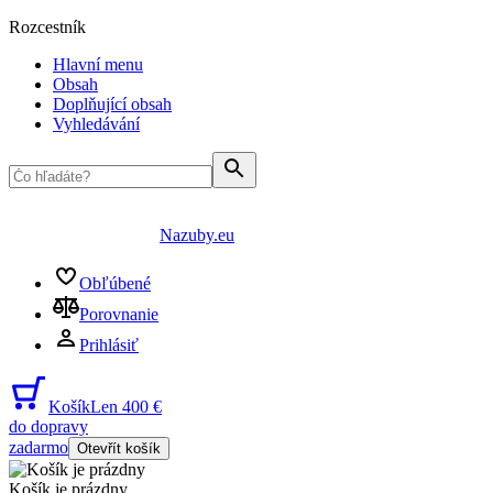
Rozcestník
Hlavní menu
Obsah
Doplňující obsah
Vyhledávání
Nazuby.eu
Obľúbené
Porovnanie
Prihlásiť
Košík
Len 400 €
do dopravy
zadarmo
Otevřít košík
Košík je prázdny
...