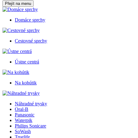
Přejít na menu
Domáce sprchy
Cestovné sprchy
Ústne centrá
Na kohútik
Náhradné trysky
Oral-B
Panasonic
Waterpik
Philips Sonicare
SoWash
Truelife