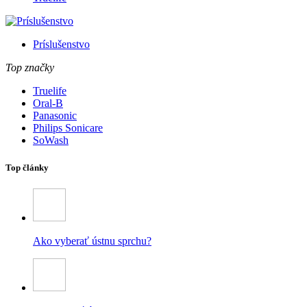
Príslušenstvo
Top značky
Truelife
Oral-B
Panasonic
Philips Sonicare
SoWash
Top články
Ako vyberať ústnu sprchu?