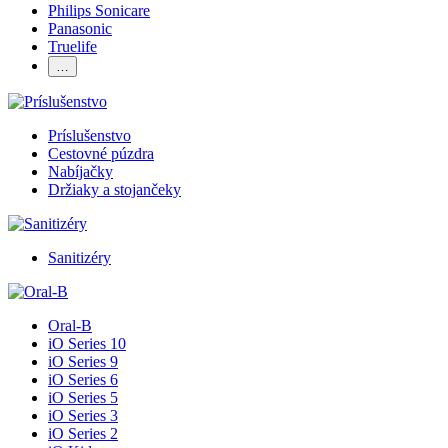
Philips Sonicare
Panasonic
Truelife
…
Príslušenstvo
Cestovné púzdra
Nabíjačky
Držiaky a stojančeky
Sanitizéry
Oral-B
iO Series 10
iO Series 9
iO Series 6
iO Series 5
iO Series 3
iO Series 2