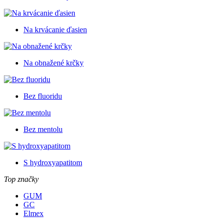
Na krvácanie ďasien
Na obnažené krčky
Bez fluoridu
Bez mentolu
S hydroxyapatitom
Top značky
GUM
GC
Elmex