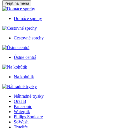
Přejít na menu
Domáce sprchy
Cestovné sprchy
Ústne centrá
Na kohútik
Náhradné trysky
Oral-B
Panasonic
Waterpik
Philips Sonicare
SoWash
Truelife