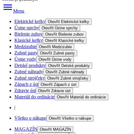
Menu
Elektrické kefky
Otevřít
Elektrické kefky
Ústne sprchy
Otevřít
Ústne sprchy
Bielenie zubov
Otevřít
Bielenie zubov
Klasické kefky
Otevřít
Klasické kefky
Medzizubie
Otevřít
Medzizubie
Zubné pasty
Otevřít
Zubné pasty
Ústne vody
Otevřít
Ústne vody
Detské produkty
Otevřít
Detské produkty
Zubné náhrady
Otevřít
Zubné náhrady
Zubné strojčeky
Otevřít
Zubné strojčeky
Zápach z úst
Otevřít
Zápach z úst
Zdravie úst
Otevřít
Zdravie úst
Materiál do ordinácie
Otevřít
Materiál do ordinácie
|
Všetko o nákupe
Otevřít
Všetko o nákupe
MAGAZÍN
Otevřít
MAGAZÍN