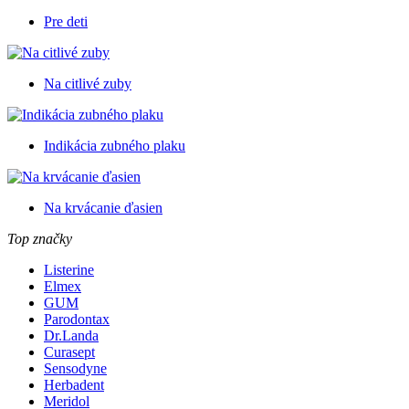
Pre deti
Na citlivé zuby
Indikácia zubného plaku
Na krvácanie ďasien
Top značky
Listerine
Elmex
GUM
Parodontax
Dr.Landa
Curasept
Sensodyne
Herbadent
Meridol