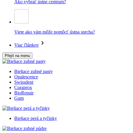
Ako vybrať ústne centrum?
Viete ako vám môže pomôcť ústna sprcha?
Viac článkov
Přejít na menu
Bieliace zubné pasty
Opalescence
Swissdent
Curaprox
BioRepair
Gum
Bieliace perá a tyčinky