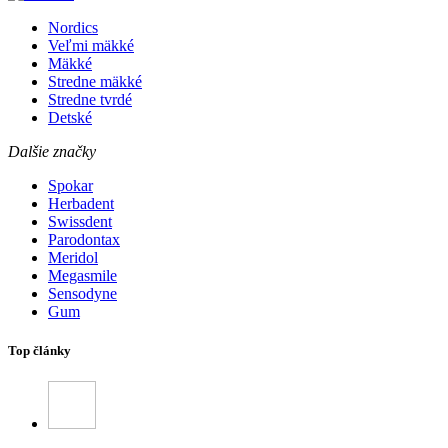
Nordics
Veľmi mäkké
Mäkké
Stredne mäkké
Stredne tvrdé
Detské
Dalšie značky
Spokar
Herbadent
Swissdent
Parodontax
Meridol
Megasmile
Sensodyne
Gum
Top články