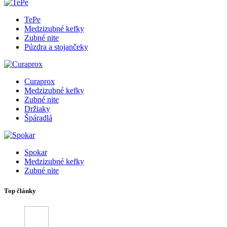
TePe
Medzizubné kefky
Zubné nite
Púzdra a stojančeky
Curaprox
Medzizubné kefky
Zubné nite
Držiaky
Špáradlá
Spokar
Medzizubné kefky
Zubné nite
Top články