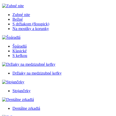
Zubné nite
Bežné
S držiakom (flosspick)
Na mostíky a korunky
Špáradlá
Klasické
S kefkou
Držiaky na medzizubné kefky
Stojančeky
Dentálne zrkadlá