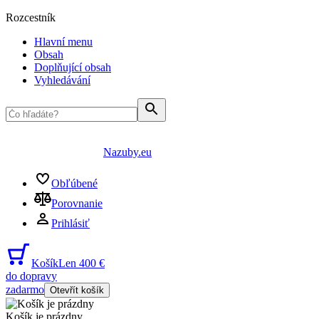
Rozcestník
Hlavní menu
Obsah
Doplňující obsah
Vyhledávání
Nazuby.eu
Obľúbené
Porovnanie
Prihlásiť
Košík
Len 400 €
do dopravy
zadarmo
Otevřít košík
Košík je prázdny
...