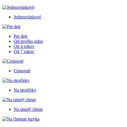
Jednozväzkové
Pre deti
Od prvého zubu
Od 4 rokov
Od 7 rokov
Cestovné
Na strojčeky
Na umelý chrup