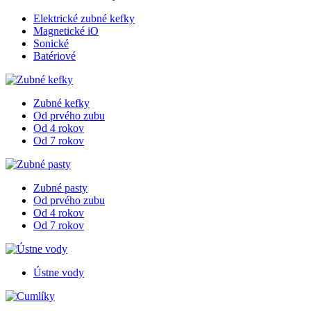
Elektrické zubné kefky
Magnetické iO
Sonické
Batériové
Zubné kefky
Od prvého zubu
Od 4 rokov
Od 7 rokov
Zubné pasty
Od prvého zubu
Od 4 rokov
Od 7 rokov
Ústne vody