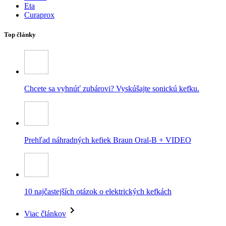
Eta
Curaprox
Top články
Chcete sa vyhnúť zubárovi? Vyskúšajte sonickú kefku.
Prehľad náhradných kefiek Braun Oral-B + VIDEO
10 najčastejších otázok o elektrických kefkách
Viac článkov