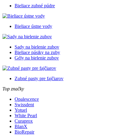
Bieliace zubné púdre
Bieliace ústne vody
Sady na bielenie zubov
Bieliace pásiky na zuby
Gély na bielenie zubov
Zubné pasty pre fajčiarov
Top značky
Opalescence
Swissdent
Yotuel
White Pearl
Curaprox
BlanX
BioRepair