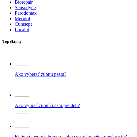
Biorepair
Sensodyne
Parodontax
Meridol
Curasept
Lacalut
Top články
Ako vyberať zubnú pastu?
Ako vybrať zubnú pastu pre deti?
Bylinná, penivá, homeo – ako spoznám tieto zubné pasty?