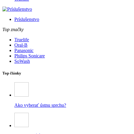
Príslušenstvo
Top značky
Truelife
Oral-B
Panasonic
Philips Sonicare
SoWash
Top články
Ako vyberať ústnu sprchu?