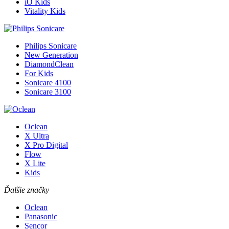
iO Kids
Vitality Kids
Philips Sonicare
New Generation
DiamondClean
For Kids
Sonicare 4100
Sonicare 3100
Oclean
X Ultra
X Pro Digital
Flow
X Lite
Kids
Ďalšie značky
Oclean
Panasonic
Sencor