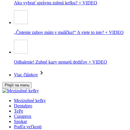
Ako vybrať správnu zubnú kefku? + VIDEO
„Čistenie zubov mám v malíčku!“ A viete to iste? + VIDEO
Odhalenie! Zubné kazy nemajú dedičov + VIDEO
Viac článkov
Přejít na menu
Mezizubné kefky
Dentalpro
TePe
Curaprox
Spokar
Podľa veľkosti