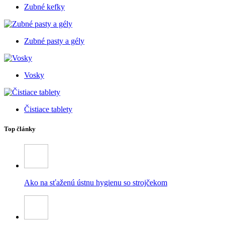
Zubné kefky
Zubné pasty a gély
Vosky
Čistiace tablety
Top články
Ako na sťaženú ústnu hygienu so strojčekom