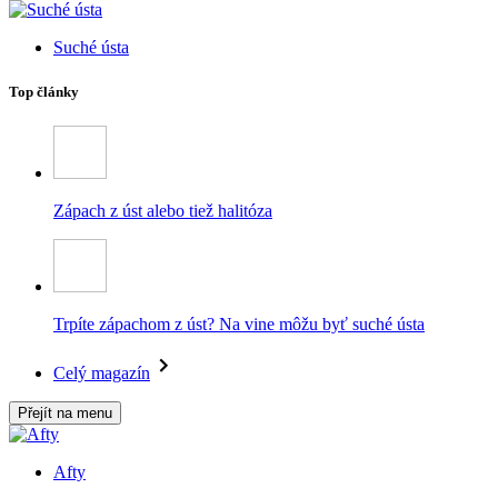
Suché ústa
Top články
Zápach z úst alebo tiež halitóza
Trpíte zápachom z úst? Na vine môžu byť suché ústa
Celý magazín
Přejít na menu
Afty