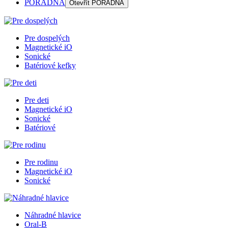
PORADŇA
Otevřít
PORADŇA
Pre dospelých
Magnetické iO
Sonické
Batériové kefky
Pre deti
Magnetické iO
Sonické
Batériové
Pre rodinu
Magnetické iO
Sonické
Náhradné hlavice
Oral-B