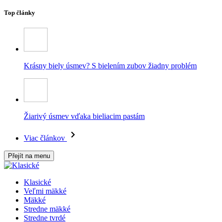
Top články
Krásny biely úsmev? S bielením zubov žiadny problém
Žiarivý úsmev vďaka bieliacim pastám
Viac článkov
Přejít na menu
Klasické
Veľmi mäkké
Mäkké
Stredne mäkké
Stredne tvrdé