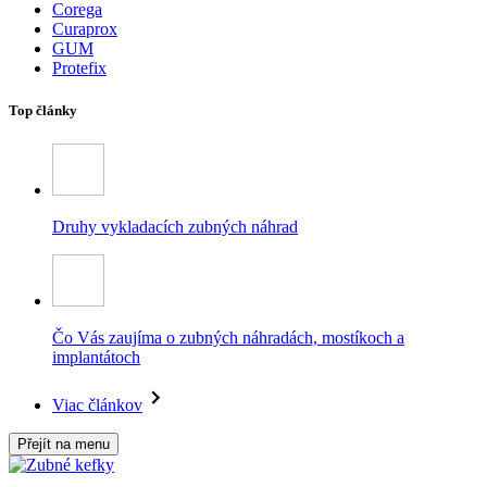
Corega
Curaprox
GUM
Protefix
Top články
Druhy vykladacích zubných náhrad
Čo Vás zaujíma o zubných náhradách, mostíkoch a
implantátoch
Viac článkov
Přejít na menu