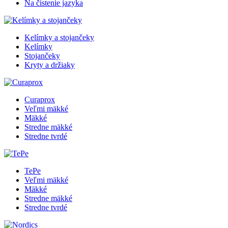
Na čistenie jazyka
Kelímky a stojančeky
Kelímky
Stojančeky
Kryty a držiaky
Curaprox
Veľmi mäkké
Mäkké
Stredne mäkké
Stredne tvrdé
TePe
Veľmi mäkké
Mäkké
Stredne mäkké
Stredne tvrdé