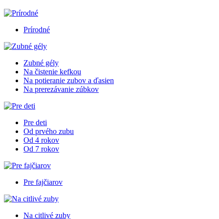
Prírodné
Zubné gély
Na čistenie kefkou
Na potieranie zubov a ďasien
Na prerezávanie zúbkov
Pre deti
Od prvého zubu
Od 4 rokov
Od 7 rokov
Pre fajčiarov
Na citlivé zuby