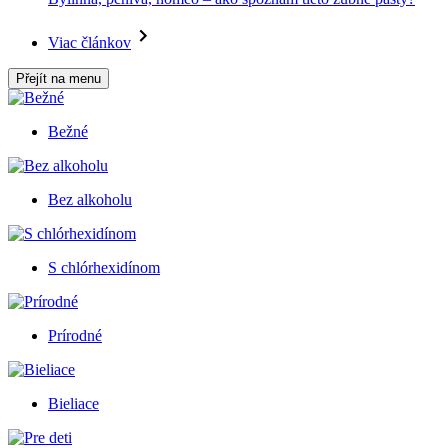
Viac článkov
Přejít na menu
Bežné
Bez alkoholu
S chlórhexidínom
Prírodné
Bieliace