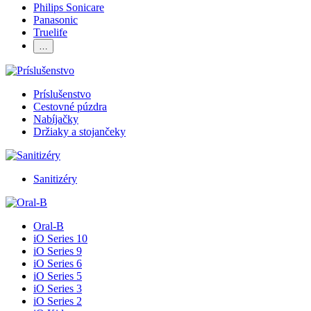
Philips Sonicare
Panasonic
Truelife
…
Príslušenstvo
Cestovné púzdra
Nabíjačky
Držiaky a stojančeky
Sanitizéry
Oral-B
iO Series 10
iO Series 9
iO Series 6
iO Series 5
iO Series 3
iO Series 2