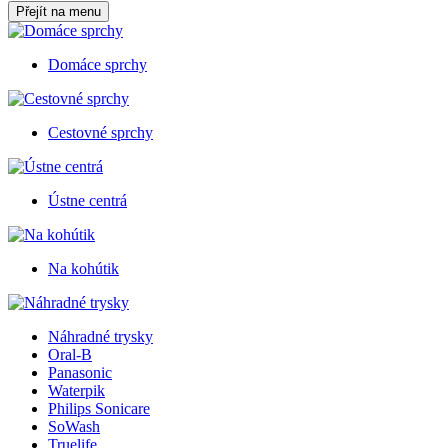
Přejít na menu
Domáce sprchy
Cestovné sprchy
Ústne centrá
Na kohútik
Náhradné trysky
Oral-B
Panasonic
Waterpik
Philips Sonicare
SoWash
Truelife