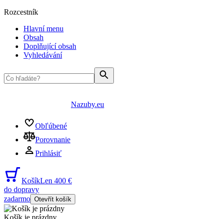
Rozcestník
Hlavní menu
Obsah
Doplňující obsah
Vyhledávání
Nazuby.eu
Obľúbené
Porovnanie
Prihlásiť
Košík
Len 400 €
do dopravy
zadarmo
Otevřít košík
Košík je prázdny
...