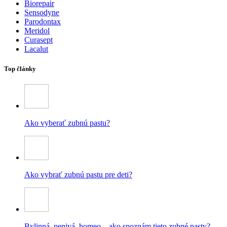
Biorepair
Sensodyne
Parodontax
Meridol
Curasept
Lacalut
Top články
Ako vyberať zubnú pastu?
Ako vybrať zubnú pastu pre deti?
Bylinná, penivá, homeo – ako spoznám tieto zubné pasty?