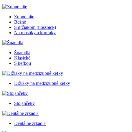
Zubné nite
Bežné
S držiakom (flosspick)
Na mostíky a korunky
Špáradlá
Klasické
S kefkou
Držiaky na medzizubné kefky
Stojančeky
Dentálne zrkadlá