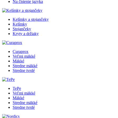
Na čistenie jazyka
Kelímky a stojančeky
Kelímky
Stojančeky
Kryty a držiaky
Curaprox
Veľmi mäkké
Mäkké
Stredne mäkké
Stredne tvrdé
TePe
Veľmi mäkké
Mäkké
Stredne mäkké
Stredne tvrdé