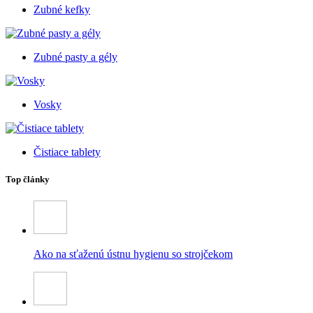
Zubné kefky
Zubné pasty a gély
Vosky
Čistiace tablety
Top články
Ako na sťaženú ústnu hygienu so strojčekom