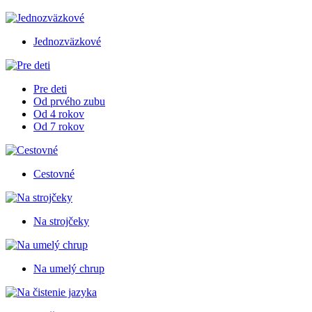
Jednozväzkové
Pre deti
Od prvého zubu
Od 4 rokov
Od 7 rokov
Cestovné
Na strojčeky
Na umelý chrup