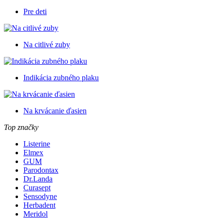
Pre deti
Na citlivé zuby
Indikácia zubného plaku
Na krvácanie ďasien
Top značky
Listerine
Elmex
GUM
Parodontax
Dr.Landa
Curasept
Sensodyne
Herbadent
Meridol