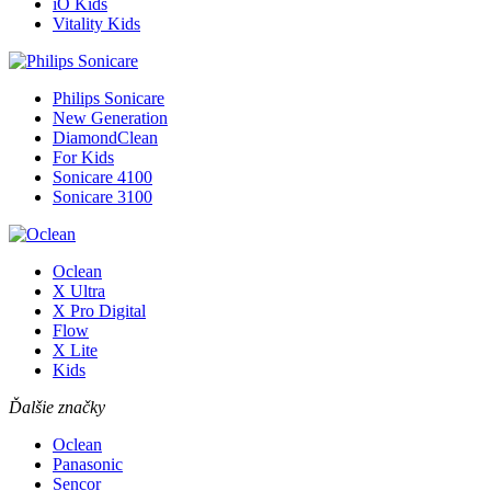
iO Kids
Vitality Kids
Philips Sonicare
New Generation
DiamondClean
For Kids
Sonicare 4100
Sonicare 3100
Oclean
X Ultra
X Pro Digital
Flow
X Lite
Kids
Ďalšie značky
Oclean
Panasonic
Sencor