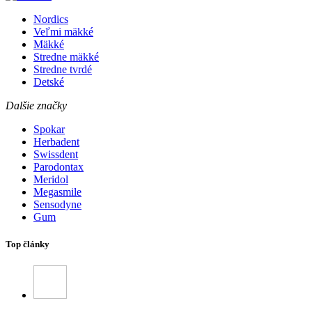
Nordics
Veľmi mäkké
Mäkké
Stredne mäkké
Stredne tvrdé
Detské
Dalšie značky
Spokar
Herbadent
Swissdent
Parodontax
Meridol
Megasmile
Sensodyne
Gum
Top články