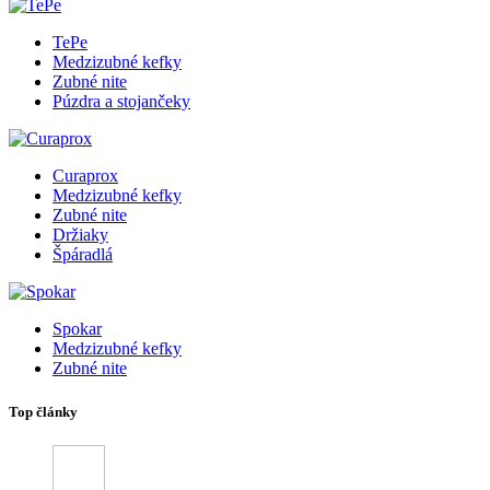
TePe
Medzizubné kefky
Zubné nite
Púzdra a stojančeky
Curaprox
Medzizubné kefky
Zubné nite
Držiaky
Špáradlá
Spokar
Medzizubné kefky
Zubné nite
Top články