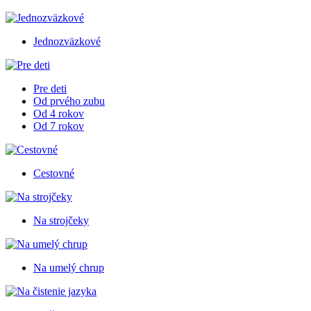
Jednozväzkové
Pre deti
Od prvého zubu
Od 4 rokov
Od 7 rokov
Cestovné
Na strojčeky
Na umelý chrup