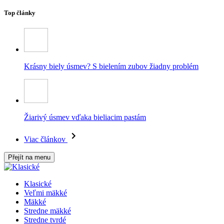
Top články
Krásny biely úsmev? S bielením zubov žiadny problém
Žiarivý úsmev vďaka bieliacim pastám
Viac článkov
Přejít na menu
Klasické
Veľmi mäkké
Mäkké
Stredne mäkké
Stredne tvrdé