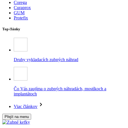
Corega
Curaprox
GUM
Protefix
Top články
Druhy vykladacích zubných náhrad
Čo Vás zaujíma o zubných náhradách, mostíkoch a
implantátoch
Viac článkov
Přejít na menu