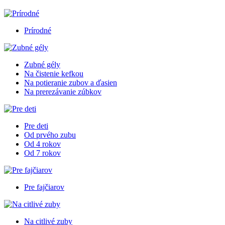
Prírodné
Zubné gély
Na čistenie kefkou
Na potieranie zubov a ďasien
Na prerezávanie zúbkov
Pre deti
Od prvého zubu
Od 4 rokov
Od 7 rokov
Pre fajčiarov
Na citlivé zuby