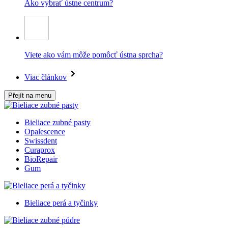
Ako vybrať ústne centrum?
Viete ako vám môže pomôcť ústna sprcha?
Viac článkov
Přejít na menu
Bieliace zubné pasty
Opalescence
Swissdent
Curaprox
BioRepair
Gum
Bieliace perá a tyčinky