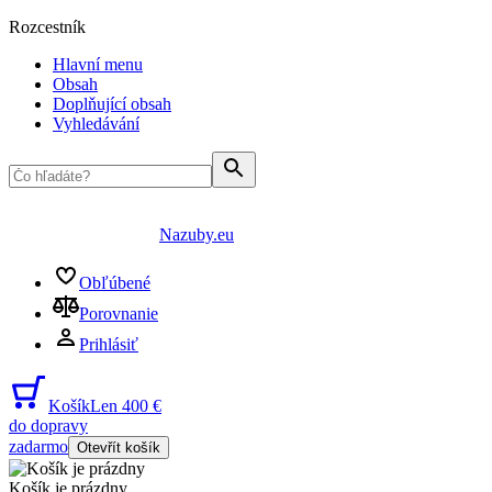
Rozcestník
Hlavní menu
Obsah
Doplňující obsah
Vyhledávání
Nazuby.eu
Obľúbené
Porovnanie
Prihlásiť
Košík
Len 400 €
do dopravy
zadarmo
Otevřít košík
Košík je prázdny
...