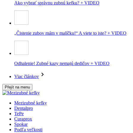
Ako vybrať správnu zubnú kefku? + VIDEO
„Čistenie zubov mám v malíčku!“ A viete to iste? + VIDEO
Odhalenie! Zubné kazy nemajú dedičov + VIDEO
Viac článkov
Přejít na menu
Mezizubné kefky
Dentalpro
TePe
Curaprox
Spokar
Podľa veľkosti