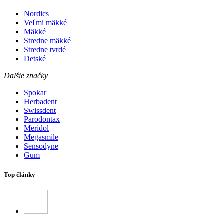
Nordics
Veľmi mäkké
Mäkké
Stredne mäkké
Stredne tvrdé
Detské
Dalšie značky
Spokar
Herbadent
Swissdent
Parodontax
Meridol
Megasmile
Sensodyne
Gum
Top články