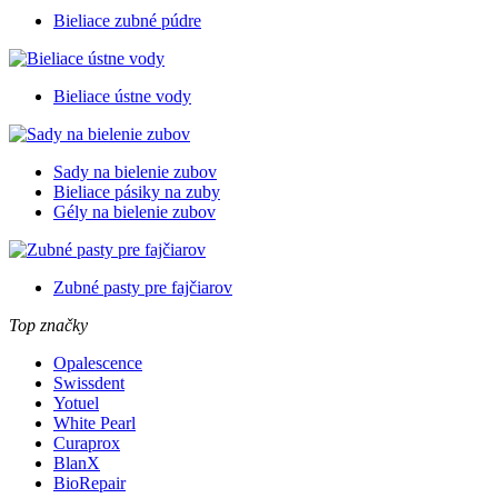
Bieliace zubné púdre
Bieliace ústne vody
Sady na bielenie zubov
Bieliace pásiky na zuby
Gély na bielenie zubov
Zubné pasty pre fajčiarov
Top značky
Opalescence
Swissdent
Yotuel
White Pearl
Curaprox
BlanX
BioRepair