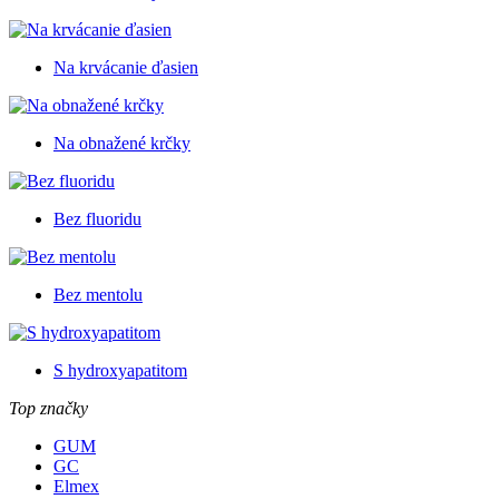
Na krvácanie ďasien
Na obnažené krčky
Bez fluoridu
Bez mentolu
S hydroxyapatitom
Top značky
GUM
GC
Elmex