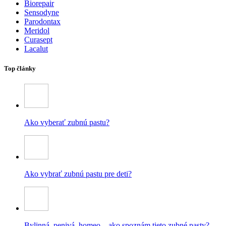
Biorepair
Sensodyne
Parodontax
Meridol
Curasept
Lacalut
Top články
Ako vyberať zubnú pastu?
Ako vybrať zubnú pastu pre deti?
Bylinná, penivá, homeo – ako spoznám tieto zubné pasty?