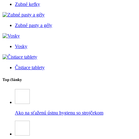
Zubné kefky
Zubné pasty a gély
Vosky
Čistiace tablety
Top články
Ako na sťaženú ústnu hygienu so strojčekom