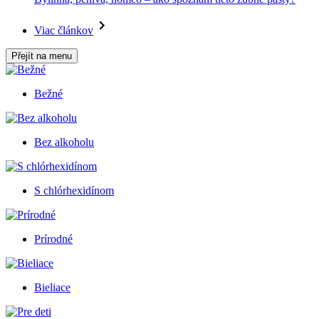
Viac článkov
Přejít na menu
Bežné
Bez alkoholu
S chlórhexidínom
Prírodné
Bieliace