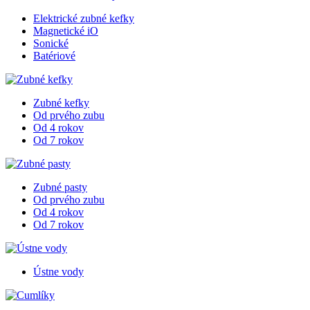
Elektrické zubné kefky
Magnetické iO
Sonické
Batériové
Zubné kefky
Od prvého zubu
Od 4 rokov
Od 7 rokov
Zubné pasty
Od prvého zubu
Od 4 rokov
Od 7 rokov
Ústne vody