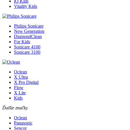
iO Kids
Vitality Kids
Philips Sonicare
New Generation
DiamondClean
For Kids
Sonicare 4100
Sonicare 3100
Oclean
X Ultra
X Pro Digital
Flow
X Lite
Kids
Ďalšie značky
Oclean
Panasonic
Sencor