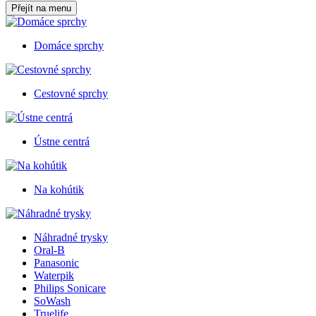
Přejít na menu
Domáce sprchy
Cestovné sprchy
Ústne centrá
Na kohútik
Náhradné trysky
Oral-B
Panasonic
Waterpik
Philips Sonicare
SoWash
Truelife