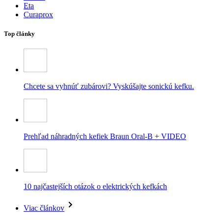
Eta
Curaprox
Top články
Chcete sa vyhnúť zubárovi? Vyskúšajte sonickú kefku.
Prehľad náhradných kefiek Braun Oral-B + VIDEO
10 najčastejších otázok o elektrických kefkách
Viac článkov