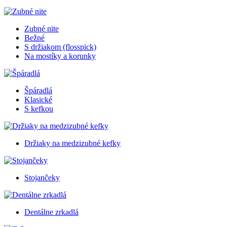
Zubné nite
Bežné
S držiakom (flosspick)
Na mostíky a korunky
Špáradlá
Klasické
S kefkou
Držiaky na medzizubné kefky
Stojančeky
Dentálne zrkadlá