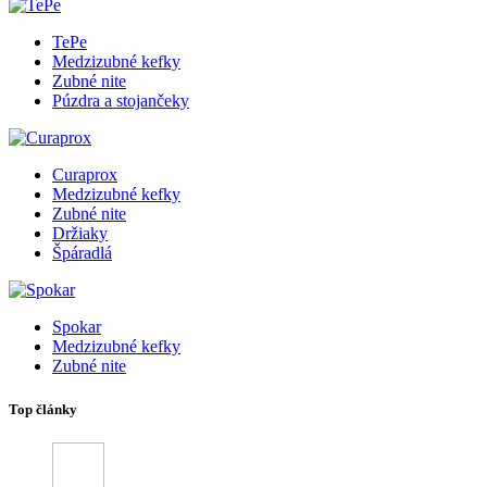
TePe
Medzizubné kefky
Zubné nite
Púzdra a stojančeky
Curaprox
Medzizubné kefky
Zubné nite
Držiaky
Špáradlá
Spokar
Medzizubné kefky
Zubné nite
Top články