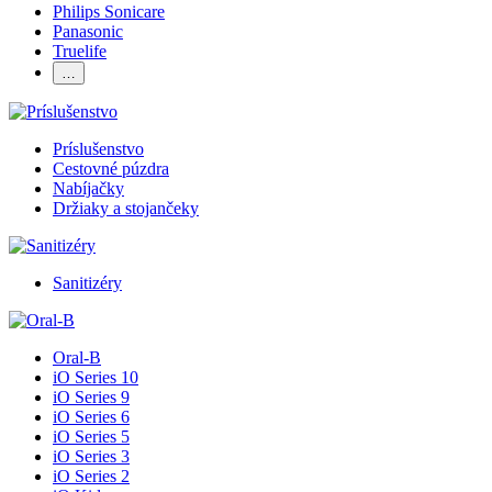
Philips Sonicare
Panasonic
Truelife
…
Príslušenstvo
Cestovné púzdra
Nabíjačky
Držiaky a stojančeky
Sanitizéry
Oral-B
iO Series 10
iO Series 9
iO Series 6
iO Series 5
iO Series 3
iO Series 2