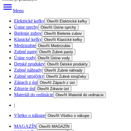
Menu
Elektrické kefky
Otevřít
Elektrické kefky
Ústne sprchy
Otevřít
Ústne sprchy
Bielenie zubov
Otevřít
Bielenie zubov
Klasické kefky
Otevřít
Klasické kefky
Medzizubie
Otevřít
Medzizubie
Zubné pasty
Otevřít
Zubné pasty
Ústne vody
Otevřít
Ústne vody
Detské produkty
Otevřít
Detské produkty
Zubné náhrady
Otevřít
Zubné náhrady
Zubné strojčeky
Otevřít
Zubné strojčeky
Zápach z úst
Otevřít
Zápach z úst
Zdravie úst
Otevřít
Zdravie úst
Materiál do ordinácie
Otevřít
Materiál do ordinácie
|
Všetko o nákupe
Otevřít
Všetko o nákupe
MAGAZÍN
Otevřít
MAGAZÍN