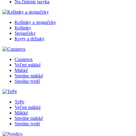
Na čistenie jazyka
Kelímky a stojančeky
Kelímky
Stojančeky
Kryty a držiaky
Curaprox
Veľmi mäkké
Mäkké
Stredne mäkké
Stredne tvrdé
TePe
Veľmi mäkké
Mäkké
Stredne mäkké
Stredne tvrdé