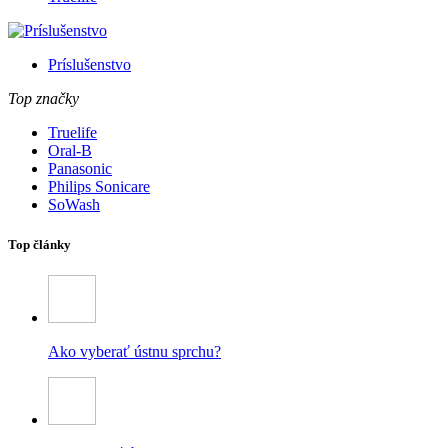
Príslušenstvo
Top značky
Truelife
Oral-B
Panasonic
Philips Sonicare
SoWash
Top články
Ako vyberať ústnu sprchu?