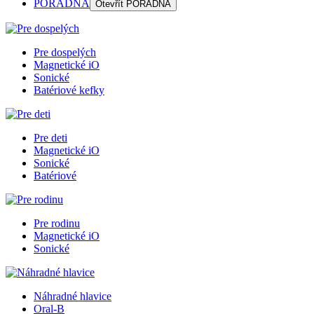
PORADŇA
Otevřít
PORADŇA
Pre dospelých
Magnetické iO
Sonické
Batériové kefky
Pre deti
Magnetické iO
Sonické
Batériové
Pre rodinu
Magnetické iO
Sonické
Náhradné hlavice
Oral-B