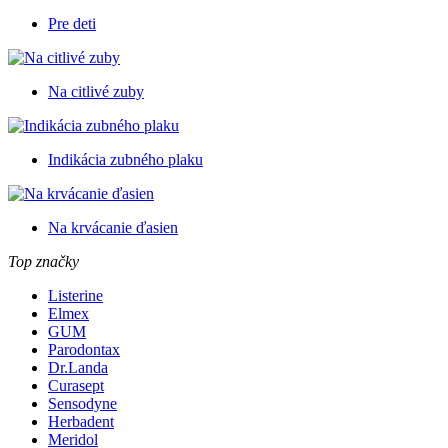
Pre deti
Na citlivé zuby
Indikácia zubného plaku
Na krvácanie ďasien
Top značky
Listerine
Elmex
GUM
Parodontax
Dr.Landa
Curasept
Sensodyne
Herbadent
Meridol