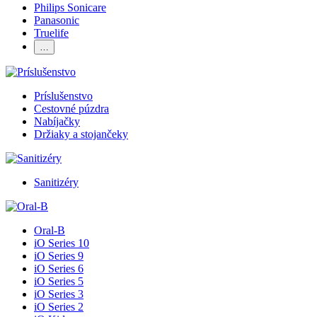
Philips Sonicare
Panasonic
Truelife
…
Príslušenstvo
Cestovné púzdra
Nabíjačky
Držiaky a stojančeky
Sanitizéry
Oral-B
iO Series 10
iO Series 9
iO Series 6
iO Series 5
iO Series 3
iO Series 2