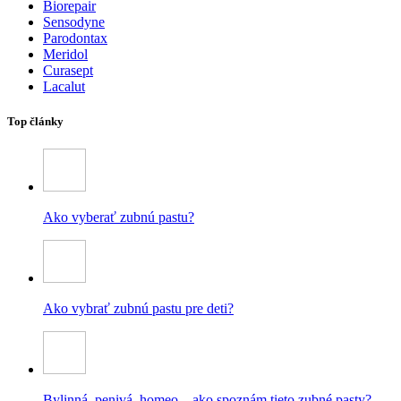
Biorepair
Sensodyne
Parodontax
Meridol
Curasept
Lacalut
Top články
Ako vyberať zubnú pastu?
Ako vybrať zubnú pastu pre deti?
Bylinná, penivá, homeo – ako spoznám tieto zubné pasty?