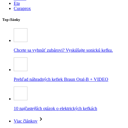
Eta
Curaprox
Top články
Chcete sa vyhnúť zubárovi? Vyskúšajte sonickú kefku.
Prehľad náhradných kefiek Braun Oral-B + VIDEO
10 najčastejších otázok o elektrických kefkách
Viac článkov