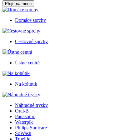
Přejít na menu
Domáce sprchy
Cestovné sprchy
Ústne centrá
Na kohútik
Náhradné trysky
Oral-B
Panasonic
Waterpik
Philips Sonicare
SoWash
Truelife