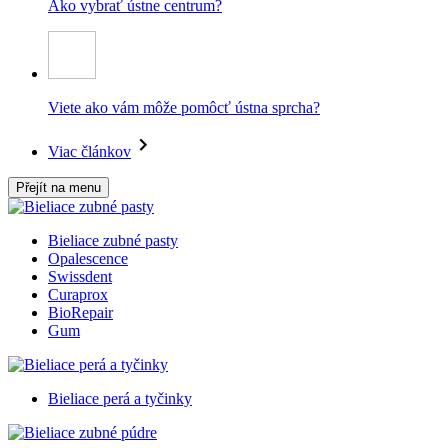
Ako vybrať ústne centrum?
Viete ako vám môže pomôcť ústna sprcha?
Viac článkov
Přejít na menu
Bieliace zubné pasty
Opalescence
Swissdent
Curaprox
BioRepair
Gum
Bieliace perá a tyčinky