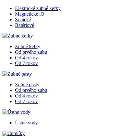
Elektrické zubné kefky
Magnetické iO
Sonické
Batériové
Zubné kefky
Od prvého zubu
Od 4 rokov
Od 7 rokov
Zubné pasty
Od prvého zubu
Od 4 rokov
Od 7 rokov
Ústne vody