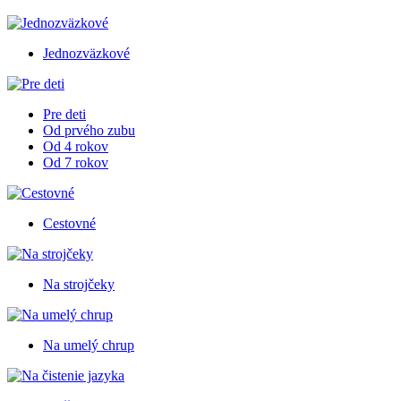
Jednozväzkové
Pre deti
Od prvého zubu
Od 4 rokov
Od 7 rokov
Cestovné
Na strojčeky
Na umelý chrup