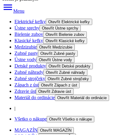
Menu
Elektrické kefky
Otevřít
Elektrické kefky
Ústne sprchy
Otevřít
Ústne sprchy
Bielenie zubov
Otevřít
Bielenie zubov
Klasické kefky
Otevřít
Klasické kefky
Medzizubie
Otevřít
Medzizubie
Zubné pasty
Otevřít
Zubné pasty
Ústne vody
Otevřít
Ústne vody
Detské produkty
Otevřít
Detské produkty
Zubné náhrady
Otevřít
Zubné náhrady
Zubné strojčeky
Otevřít
Zubné strojčeky
Zápach z úst
Otevřít
Zápach z úst
Zdravie úst
Otevřít
Zdravie úst
Materiál do ordinácie
Otevřít
Materiál do ordinácie
|
Všetko o nákupe
Otevřít
Všetko o nákupe
MAGAZÍN
Otevřít
MAGAZÍN