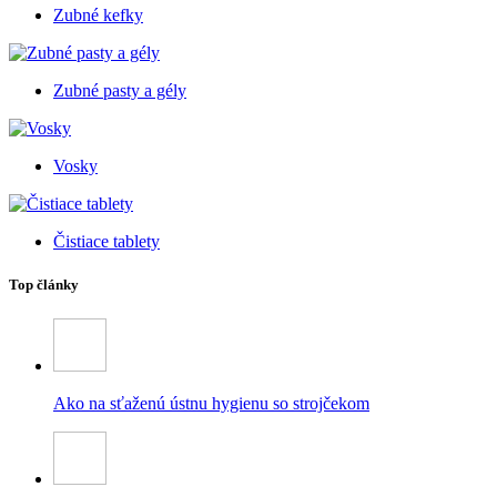
Zubné kefky
Zubné pasty a gély
Vosky
Čistiace tablety
Top články
Ako na sťaženú ústnu hygienu so strojčekom