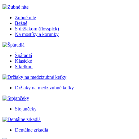
Zubné nite
Bežné
S držiakom (flosspick)
Na mostíky a korunky
Špáradlá
Klasické
S kefkou
Držiaky na medzizubné kefky
Stojančeky
Dentálne zrkadlá