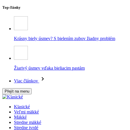
Top články
Krásny biely úsmev? S bielením zubov žiadny problém
Žiarivý úsmev vďaka bieliacim pastám
Viac článkov
Přejít na menu
Klasické
Veľmi mäkké
Mäkké
Stredne mäkké
Stredne tvrdé