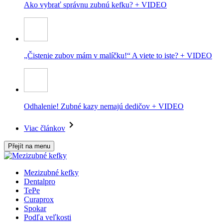
Ako vybrať správnu zubnú kefku? + VIDEO
„Čistenie zubov mám v malíčku!“ A viete to iste? + VIDEO
Odhalenie! Zubné kazy nemajú dedičov + VIDEO
Viac článkov
Přejít na menu
Mezizubné kefky
Dentalpro
TePe
Curaprox
Spokar
Podľa veľkosti