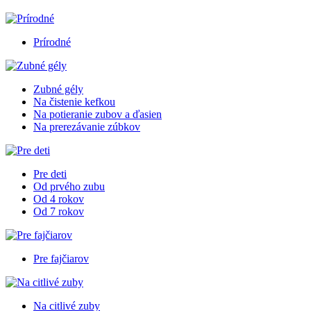
Prírodné
Zubné gély
Na čistenie kefkou
Na potieranie zubov a ďasien
Na prerezávanie zúbkov
Pre deti
Od prvého zubu
Od 4 rokov
Od 7 rokov
Pre fajčiarov
Na citlivé zuby