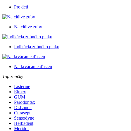
Pre deti
Na citlivé zuby
Indikácia zubného plaku
Na krvácanie ďasien
Top značky
Listerine
Elmex
GUM
Parodontax
Dr.Landa
Curasept
Sensodyne
Herbadent
Meridol