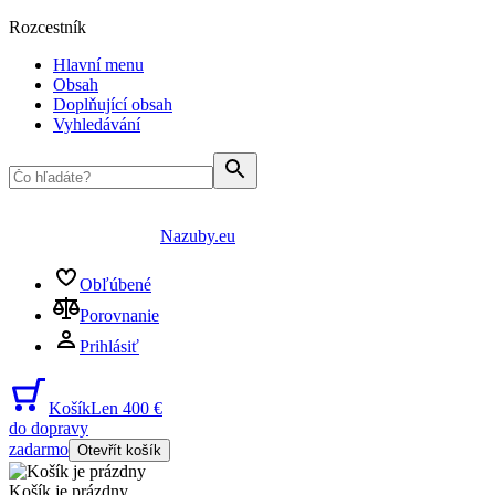
Rozcestník
Hlavní menu
Obsah
Doplňující obsah
Vyhledávání
Nazuby.eu
Obľúbené
Porovnanie
Prihlásiť
Košík
Len 400 €
do dopravy
zadarmo
Otevřít košík
Košík je prázdny
...