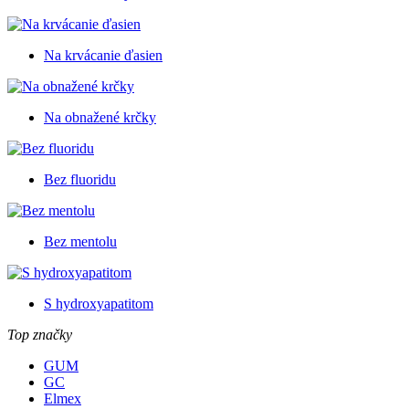
Na krvácanie ďasien
Na obnažené krčky
Bez fluoridu
Bez mentolu
S hydroxyapatitom
Top značky
GUM
GC
Elmex