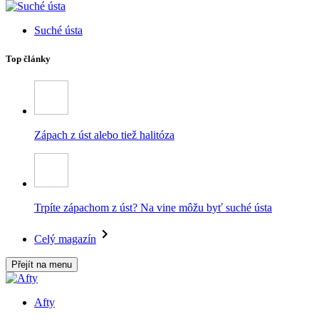
Suché ústa
Top články
Zápach z úst alebo tiež halitóza
Trpíte zápachom z úst? Na vine môžu byť suché ústa
Celý magazín
Přejít na menu
Afty