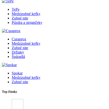
TePe
Medzizubné kefky
Zubné nite
Púzdra a stojančeky
Curaprox
Medzizubné kefky
Zubné nite
Držiaky
Špáradlá
Spokar
Medzizubné kefky
Zubné nite
Top články