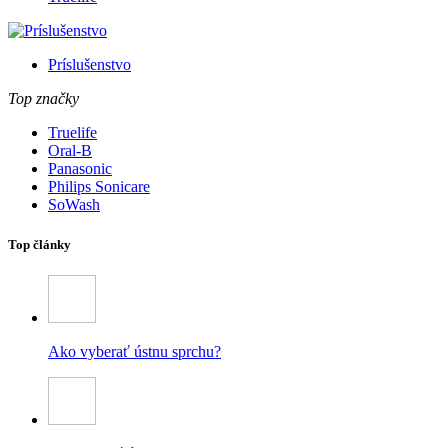
Príslušenstvo
Top značky
Truelife
Oral-B
Panasonic
Philips Sonicare
SoWash
Top články
Ako vyberať ústnu sprchu?