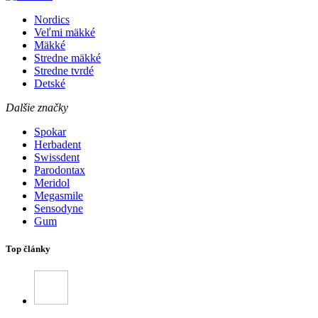
Nordics
Veľmi mäkké
Mäkké
Stredne mäkké
Stredne tvrdé
Detské
Dalšie značky
Spokar
Herbadent
Swissdent
Parodontax
Meridol
Megasmile
Sensodyne
Gum
Top články