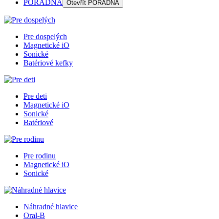
PORADŇA
Otevřít
PORADŇA
Pre dospelých
Magnetické iO
Sonické
Batériové kefky
Pre deti
Magnetické iO
Sonické
Batériové
Pre rodinu
Magnetické iO
Sonické
Náhradné hlavice
Oral-B