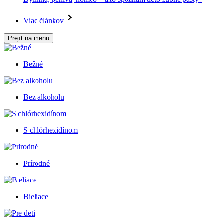
Viac článkov
Přejít na menu
Bežné
Bez alkoholu
S chlórhexidínom
Prírodné
Bieliace