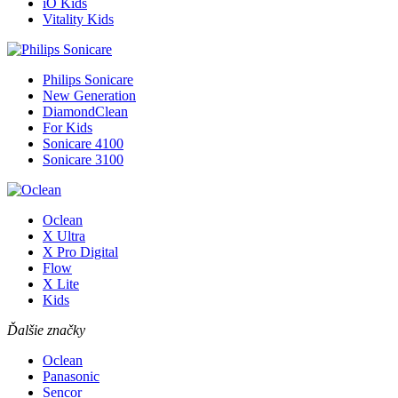
iO Kids
Vitality Kids
Philips Sonicare
New Generation
DiamondClean
For Kids
Sonicare 4100
Sonicare 3100
Oclean
X Ultra
X Pro Digital
Flow
X Lite
Kids
Ďalšie značky
Oclean
Panasonic
Sencor