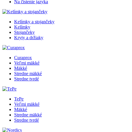
Na čistenie jazyka
Kelímky a stojančeky
Kelímky
Stojančeky
Kryty a držiaky
Curaprox
Veľmi mäkké
Mäkké
Stredne mäkké
Stredne tvrdé
TePe
Veľmi mäkké
Mäkké
Stredne mäkké
Stredne tvrdé