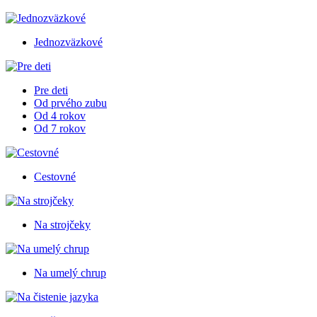
Jednozväzkové
Pre deti
Od prvého zubu
Od 4 rokov
Od 7 rokov
Cestovné
Na strojčeky
Na umelý chrup