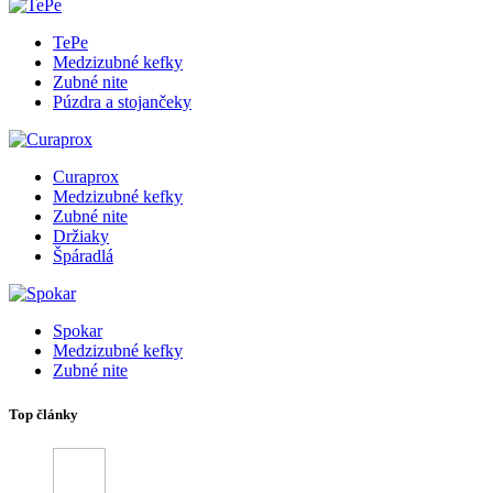
TePe
Medzizubné kefky
Zubné nite
Púzdra a stojančeky
Curaprox
Medzizubné kefky
Zubné nite
Držiaky
Špáradlá
Spokar
Medzizubné kefky
Zubné nite
Top články