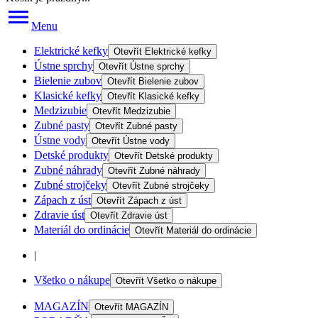
Menu
Elektrické kefky
Otevřít
Elektrické kefky
Ústne sprchy
Otevřít
Ústne sprchy
Bielenie zubov
Otevřít
Bielenie zubov
Klasické kefky
Otevřít
Klasické kefky
Medzizubie
Otevřít
Medzizubie
Zubné pasty
Otevřít
Zubné pasty
Ústne vody
Otevřít
Ústne vody
Detské produkty
Otevřít
Detské produkty
Zubné náhrady
Otevřít
Zubné náhrady
Zubné strojčeky
Otevřít
Zubné strojčeky
Zápach z úst
Otevřít
Zápach z úst
Zdravie úst
Otevřít
Zdravie úst
Materiál do ordinácie
Otevřít
Materiál do ordinácie
|
Všetko o nákupe
Otevřít
Všetko o nákupe
MAGAZÍN
Otevřít
MAGAZÍN