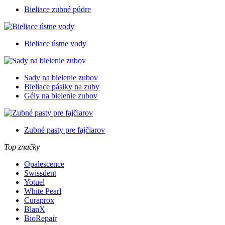
Bieliace zubné púdre
Bieliace ústne vody
Sady na bielenie zubov
Bieliace pásiky na zuby
Gély na bielenie zubov
Zubné pasty pre fajčiarov
Top značky
Opalescence
Swissdent
Yotuel
White Pearl
Curaprox
BlanX
BioRepair