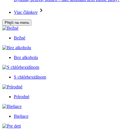
Viac článkov
Přejít na menu
Bežné
Bez alkoholu
S chlórhexidínom
Prírodné
Bieliace