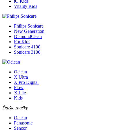
iO Kids
Vitality Kids
Philips Sonicare
New Generation
DiamondClean
For Kids
Sonicare 4100
Sonicare 3100
Oclean
X Ultra
X Pro Digital
Flow
X Lite
Kids
Ďalšie značky
Oclean
Panasonic
Sencor