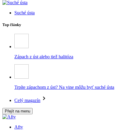
Suché ústa
Top články
Zápach z úst alebo tiež halitóza
Trpíte zápachom z úst? Na vine môžu byť suché ústa
Celý magazín
Přejít na menu
Afty