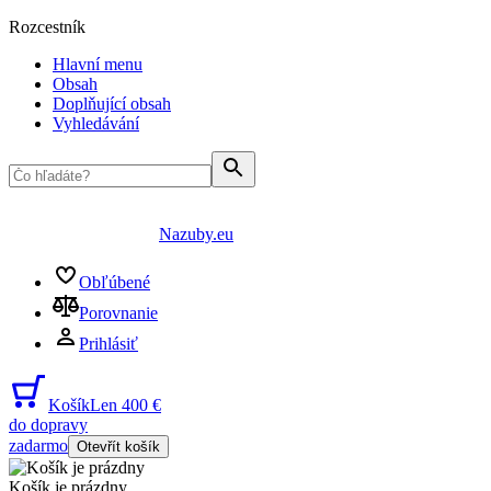
Rozcestník
Hlavní menu
Obsah
Doplňující obsah
Vyhledávání
Nazuby.eu
Obľúbené
Porovnanie
Prihlásiť
Košík
Len 400 €
do dopravy
zadarmo
Otevřít košík
Košík je prázdny
...