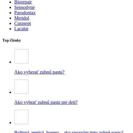
Biorepair
Sensodyne
Parodontax
Meridol
Curasept
Lacalut
Top články
Ako vyberať zubnú pastu?
Ako vybrať zubnú pastu pre deti?
Bylinná, penivá, homeo – ako spoznám tieto zubné pasty?