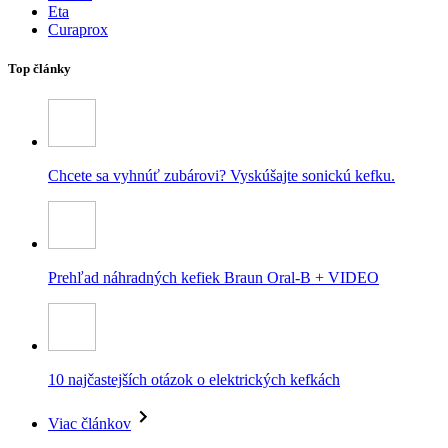
Eta
Curaprox
Top články
Chcete sa vyhnúť zubárovi? Vyskúšajte sonickú kefku.
Prehľad náhradných kefiek Braun Oral-B + VIDEO
10 najčastejších otázok o elektrických kefkách
Viac článkov