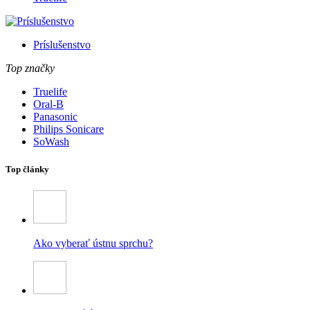
Príslušenstvo
Top značky
Truelife
Oral-B
Panasonic
Philips Sonicare
SoWash
Top články
Ako vyberať ústnu sprchu?