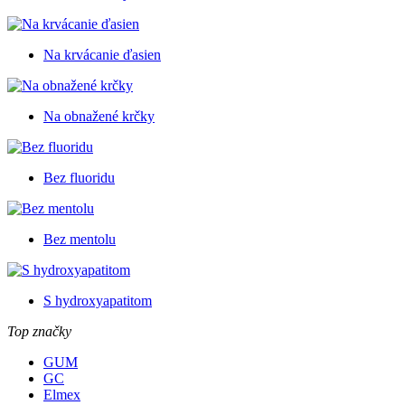
Na krvácanie ďasien
Na obnažené krčky
Bez fluoridu
Bez mentolu
S hydroxyapatitom
Top značky
GUM
GC
Elmex