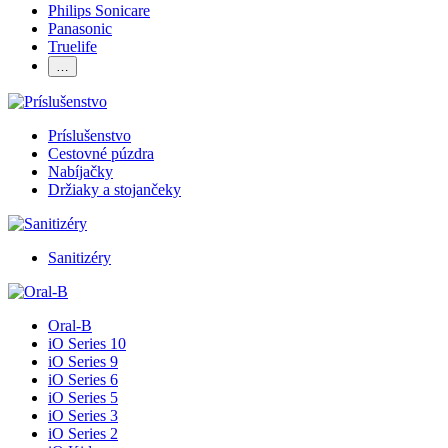
Philips Sonicare
Panasonic
Truelife
…
Príslušenstvo
Cestovné púzdra
Nabíjačky
Držiaky a stojančeky
Sanitizéry
Oral-B
iO Series 10
iO Series 9
iO Series 6
iO Series 5
iO Series 3
iO Series 2