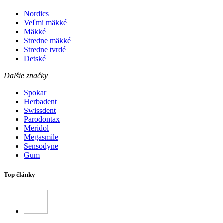
Nordics
Veľmi mäkké
Mäkké
Stredne mäkké
Stredne tvrdé
Detské
Dalšie značky
Spokar
Herbadent
Swissdent
Parodontax
Meridol
Megasmile
Sensodyne
Gum
Top články