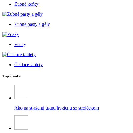
Zubné kefky
Zubné pasty a gély
Vosky
Čistiace tablety
Top články
Ako na sťaženú ústnu hygienu so strojčekom