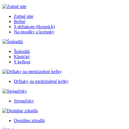
Zubné nite
Bežné
S držiakom (flosspick)
Na mostíky a korunky
Špáradlá
Klasické
S kefkou
Držiaky na medzizubné kefky
Stojančeky
Dentálne zrkadlá