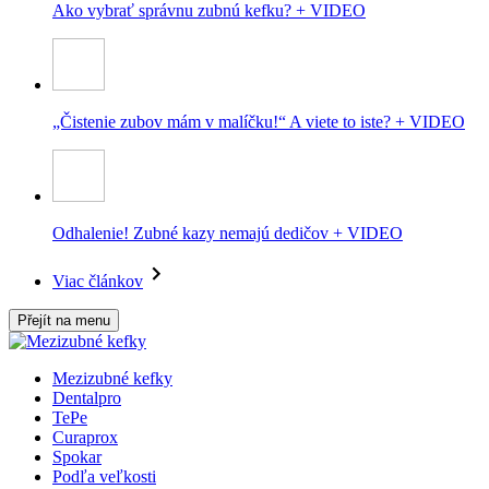
Ako vybrať správnu zubnú kefku? + VIDEO
„Čistenie zubov mám v malíčku!“ A viete to iste? + VIDEO
Odhalenie! Zubné kazy nemajú dedičov + VIDEO
Viac článkov
Přejít na menu
Mezizubné kefky
Dentalpro
TePe
Curaprox
Spokar
Podľa veľkosti