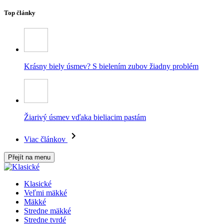
Top články
Krásny biely úsmev? S bielením zubov žiadny problém
Žiarivý úsmev vďaka bieliacim pastám
Viac článkov
Přejít na menu
Klasické
Veľmi mäkké
Mäkké
Stredne mäkké
Stredne tvrdé