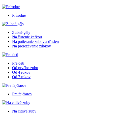
Prírodné
Zubné gély
Na čistenie kefkou
Na potieranie zubov a ďasien
Na prerezávanie zúbkov
Pre deti
Od prvého zubu
Od 4 rokov
Od 7 rokov
Pre fajčiarov
Na citlivé zuby