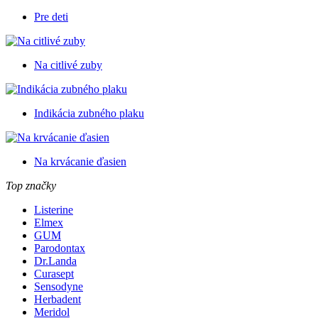
Pre deti
Na citlivé zuby
Indikácia zubného plaku
Na krvácanie ďasien
Top značky
Listerine
Elmex
GUM
Parodontax
Dr.Landa
Curasept
Sensodyne
Herbadent
Meridol