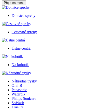
Přejít na menu
Domáce sprchy
Cestovné sprchy
Ústne centrá
Na kohútik
Náhradné trysky
Oral-B
Panasonic
Waterpik
Philips Sonicare
SoWash
Truelife