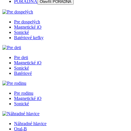
PORADŇA
Otevřít
PORADŇA
Pre dospelých
Magnetické iO
Sonické
Batériové kefky
Pre deti
Magnetické iO
Sonické
Batériové
Pre rodinu
Magnetické iO
Sonické
Náhradné hlavice
Oral-B