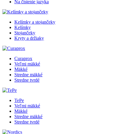
Na čistenie jazyka
Kelímky a stojančeky
Kelímky
Stojančeky
Kryty a držiaky
Curaprox
Veľmi mäkké
Mäkké
Stredne mäkké
Stredne tvrdé
TePe
Veľmi mäkké
Mäkké
Stredne mäkké
Stredne tvrdé