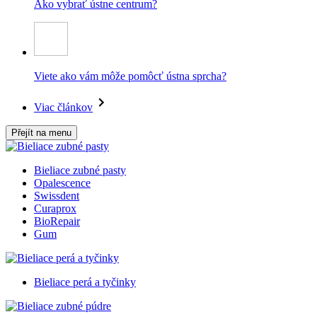
Ako vybrať ústne centrum?
Viete ako vám môže pomôcť ústna sprcha?
Viac článkov
Přejít na menu
Bieliace zubné pasty
Opalescence
Swissdent
Curaprox
BioRepair
Gum
Bieliace perá a tyčinky