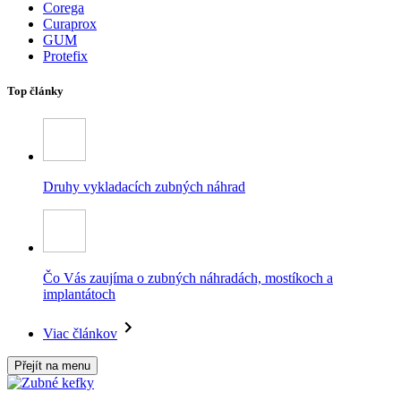
Corega
Curaprox
GUM
Protefix
Top články
Druhy vykladacích zubných náhrad
Čo Vás zaujíma o zubných náhradách, mostíkoch a
implantátoch
Viac článkov
Přejít na menu