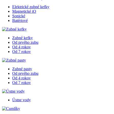
Elektrické zubné kefky
Magnetické iO
Sonické
Batériové
Zubné kefky
Od prvého zubu
Od 4 rokov
Od 7 rokov
Zubné pasty
Od prvého zubu
Od 4 rokov
Od 7 rokov
Ústne vody