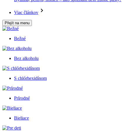
Viac článkov
Přejít na menu
Bežné
Bez alkoholu
S chlórhexidínom
Prírodné
Bieliace