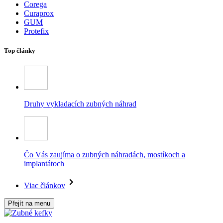
Corega
Curaprox
GUM
Protefix
Top články
Druhy vykladacích zubných náhrad
Čo Vás zaujíma o zubných náhradách, mostíkoch a
implantátoch
Viac článkov
Přejít na menu