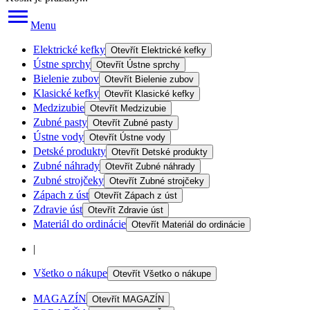
Menu
Elektrické kefky
Otevřít
Elektrické kefky
Ústne sprchy
Otevřít
Ústne sprchy
Bielenie zubov
Otevřít
Bielenie zubov
Klasické kefky
Otevřít
Klasické kefky
Medzizubie
Otevřít
Medzizubie
Zubné pasty
Otevřít
Zubné pasty
Ústne vody
Otevřít
Ústne vody
Detské produkty
Otevřít
Detské produkty
Zubné náhrady
Otevřít
Zubné náhrady
Zubné strojčeky
Otevřít
Zubné strojčeky
Zápach z úst
Otevřít
Zápach z úst
Zdravie úst
Otevřít
Zdravie úst
Materiál do ordinácie
Otevřít
Materiál do ordinácie
|
Všetko o nákupe
Otevřít
Všetko o nákupe
MAGAZÍN
Otevřít
MAGAZÍN