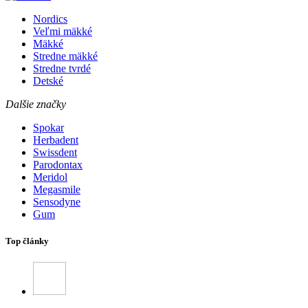
Nordics
Veľmi mäkké
Mäkké
Stredne mäkké
Stredne tvrdé
Detské
Dalšie značky
Spokar
Herbadent
Swissdent
Parodontax
Meridol
Megasmile
Sensodyne
Gum
Top články