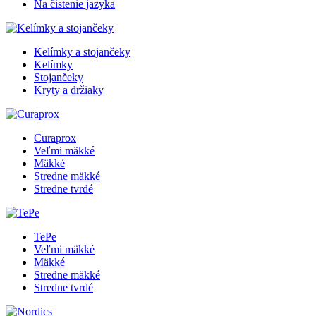
Na čistenie jazyka
Kelímky a stojančeky
Kelímky
Stojančeky
Kryty a držiaky
Curaprox
Veľmi mäkké
Mäkké
Stredne mäkké
Stredne tvrdé
TePe
Veľmi mäkké
Mäkké
Stredne mäkké
Stredne tvrdé