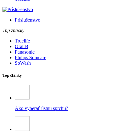
Príslušenstvo
Top značky
Truelife
Oral-B
Panasonic
Philips Sonicare
SoWash
Top články
Ako vyberať ústnu sprchu?