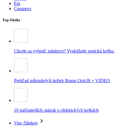
Eta
Curaprox
Top články
Chcete sa vyhnúť zubárovi? Vyskúšajte sonickú kefku.
Prehľad náhradných kefiek Braun Oral-B + VIDEO
10 najčastejších otázok o elektrických kefkách
Viac článkov