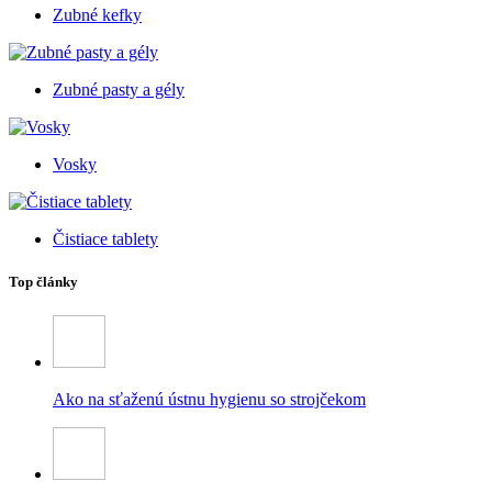
Zubné kefky
Zubné pasty a gély
Vosky
Čistiace tablety
Top články
Ako na sťaženú ústnu hygienu so strojčekom