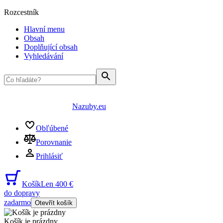
Rozcestník
Hlavní menu
Obsah
Doplňující obsah
Vyhledávání
Nazuby.eu
Obľúbené
Porovnanie
Prihlásiť
Košík
Len 400 €
do dopravy
zadarmo
Otevřít košík
Košík je prázdny
...