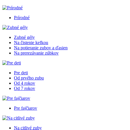
Prírodné
Zubné gély
Na čistenie kefkou
Na potieranie zubov a ďasien
Na prerezávanie zúbkov
Pre deti
Od prvého zubu
Od 4 rokov
Od 7 rokov
Pre fajčiarov
Na citlivé zuby