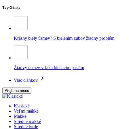
Top články
Krásny biely úsmev? S bielením zubov žiadny problém
Žiarivý úsmev vďaka bieliacim pastám
Viac článkov
Přejít na menu
Klasické
Veľmi mäkké
Mäkké
Stredne mäkké
Stredne tvrdé