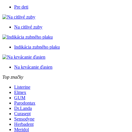
Pre deti
Na citlivé zuby
Indikácia zubného plaku
Na krvácanie ďasien
Top značky
Listerine
Elmex
GUM
Parodontax
Dr.Landa
Curasept
Sensodyne
Herbadent
Meridol