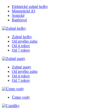
Elektrické zubné kefky
Magnetické iO
Sonické
Batériové
Zubné kefky
Od prvého zubu
Od 4 rokov
Od 7 rokov
Zubné pasty
Od prvého zubu
Od 4 rokov
Od 7 rokov
Ústne vody