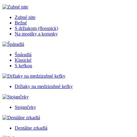
Zubné nite
Bežné
S držiakom (flosspick)
Na mostíky a korunky
Špáradlá
Klasické
S kefkou
Držiaky na medzizubné kefky
Stojančeky
Dentálne zrkadlá