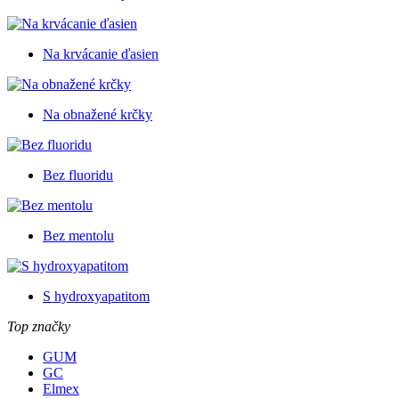
Na krvácanie ďasien
Na obnažené krčky
Bez fluoridu
Bez mentolu
S hydroxyapatitom
Top značky
GUM
GC
Elmex