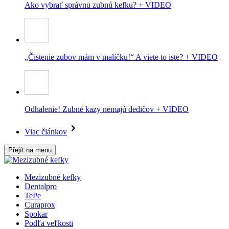
Ako vybrať správnu zubnú kefku? + VIDEO
„Čistenie zubov mám v malíčku!“ A viete to iste? + VIDEO
Odhalenie! Zubné kazy nemajú dedičov + VIDEO
Viac článkov
Přejít na menu
Mezizubné kefky
Dentalpro
TePe
Curaprox
Spokar
Podľa veľkosti