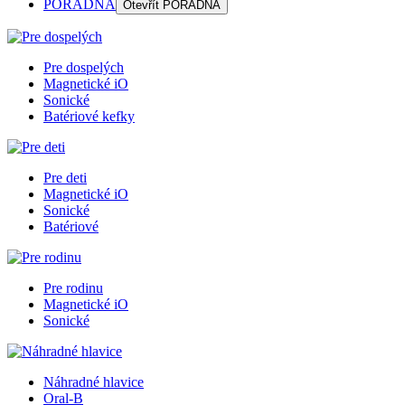
PORADŇA
Otevřít
PORADŇA
Pre dospelých
Magnetické iO
Sonické
Batériové kefky
Pre deti
Magnetické iO
Sonické
Batériové
Pre rodinu
Magnetické iO
Sonické
Náhradné hlavice
Oral-B