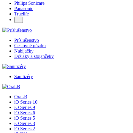
Philips Sonicare
Panasonic
Truelife
…
Príslušenstvo
Cestovné púzdra
Nabíjačky
Držiaky a stojančeky
Sanitizéry
Oral-B
iO Series 10
iO Series 9
iO Series 6
iO Series 5
iO Series 3
iO Series 2