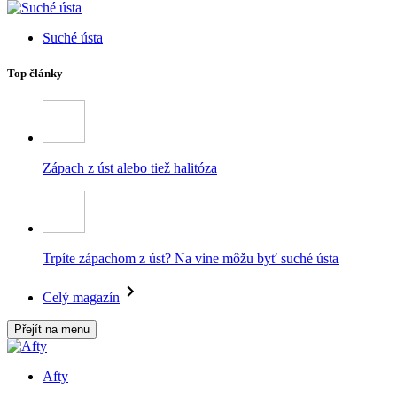
Suché ústa
Top články
Zápach z úst alebo tiež halitóza
Trpíte zápachom z úst? Na vine môžu byť suché ústa
Celý magazín
Přejít na menu
Afty