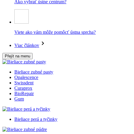
Ako vybrať ústne centrum?
Viete ako vám môže pomôcť ústna sprcha?
Viac článkov
Přejít na menu
Bieliace zubné pasty
Opalescence
Swissdent
Curaprox
BioRepair
Gum
Bieliace perá a tyčinky