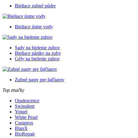
Bieliace zubné púdre
Bieliace ústne vody
Sady na bielenie zubov
Bieliace pásiky na zuby
Gély na bielenie zubov
Zubné pasty pre fajčiarov
Top značky
Opalescence
Swissdent
Yotuel
White Pearl
Curaprox
BlanX
BioRepair