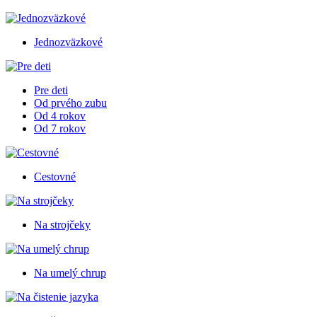
Jednozväzkové
Pre deti
Od prvého zubu
Od 4 rokov
Od 7 rokov
Cestovné
Na strojčeky
Na umelý chrup