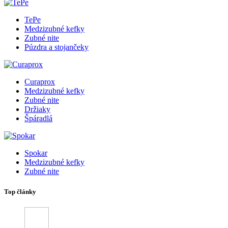
TePe
Medzizubné kefky
Zubné nite
Púzdra a stojančeky
Curaprox
Medzizubné kefky
Zubné nite
Držiaky
Špáradlá
Spokar
Medzizubné kefky
Zubné nite
Top články