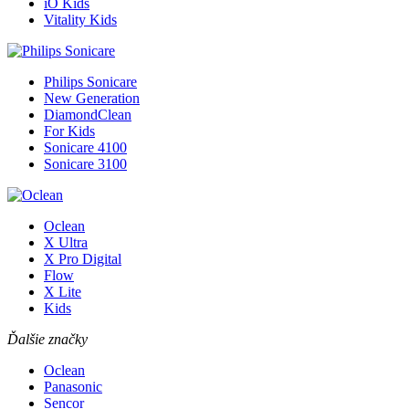
iO Kids
Vitality Kids
Philips Sonicare
New Generation
DiamondClean
For Kids
Sonicare 4100
Sonicare 3100
Oclean
X Ultra
X Pro Digital
Flow
X Lite
Kids
Ďalšie značky
Oclean
Panasonic
Sencor