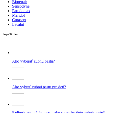
Biorepair
Sensodyne
Parodontax
Meridol
Curasept
Lacalut
Top články
Ako vyberať zubnú pastu?
Ako vybrať zubnú pastu pre deti?
Bylinná, penivá, homeo – ako spoznám tieto zubné pasty?