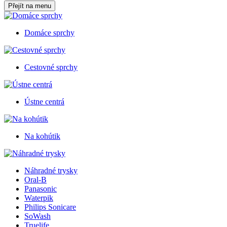
Přejít na menu
Domáce sprchy
Cestovné sprchy
Ústne centrá
Na kohútik
Náhradné trysky
Oral-B
Panasonic
Waterpik
Philips Sonicare
SoWash
Truelife