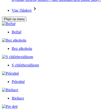
Viac článkov
Přejít na menu
Bežné
Bez alkoholu
S chlórhexidínom
Prírodné
Bieliace