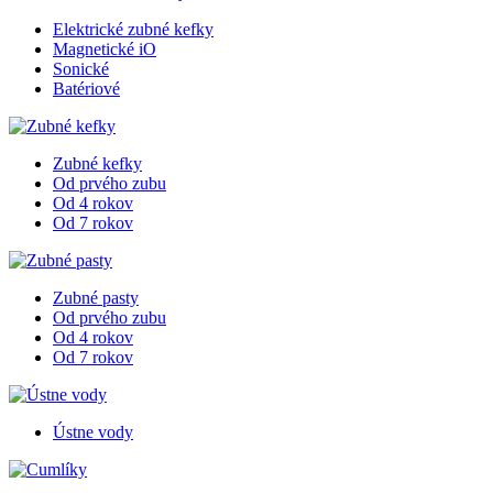
Elektrické zubné kefky
Magnetické iO
Sonické
Batériové
Zubné kefky
Od prvého zubu
Od 4 rokov
Od 7 rokov
Zubné pasty
Od prvého zubu
Od 4 rokov
Od 7 rokov
Ústne vody