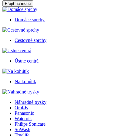
Přejít na menu
Domáce sprchy
Cestovné sprchy
Ústne centrá
Na kohútik
Náhradné trysky
Oral-B
Panasonic
Waterpik
Philips Sonicare
SoWash
Truelife