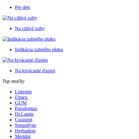
Pre deti
Na citlivé zuby
Indikácia zubného plaku
Na krvácanie ďasien
Top značky
Listerine
Elmex
GUM
Parodontax
Dr.Landa
Curasept
Sensodyne
Herbadent
Meridol