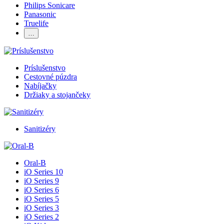
Philips Sonicare
Panasonic
Truelife
…
Príslušenstvo
Cestovné púzdra
Nabíjačky
Držiaky a stojančeky
Sanitizéry
Oral-B
iO Series 10
iO Series 9
iO Series 6
iO Series 5
iO Series 3
iO Series 2