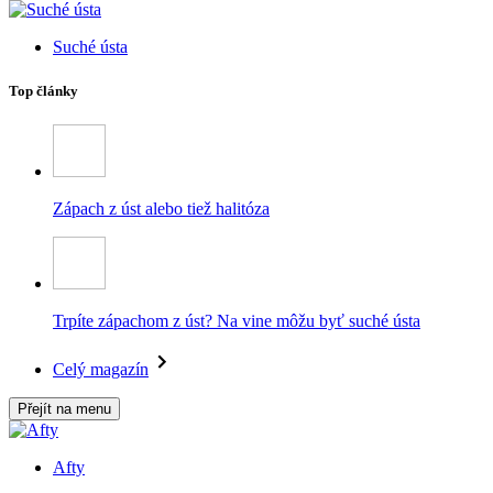
Suché ústa
Top články
Zápach z úst alebo tiež halitóza
Trpíte zápachom z úst? Na vine môžu byť suché ústa
Celý magazín
Přejít na menu
Afty