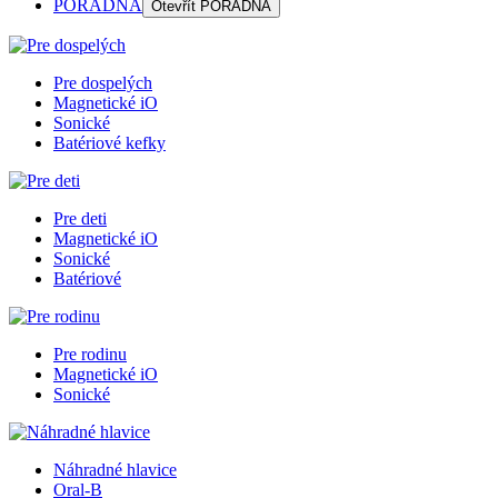
PORADŇA
Otevřít
PORADŇA
Pre dospelých
Magnetické iO
Sonické
Batériové kefky
Pre deti
Magnetické iO
Sonické
Batériové
Pre rodinu
Magnetické iO
Sonické
Náhradné hlavice
Oral-B