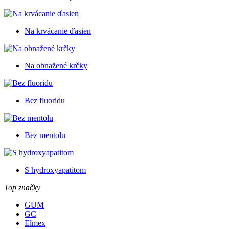
Na krvácanie ďasien
Na obnažené krčky
Bez fluoridu
Bez mentolu
S hydroxyapatitom
Top značky
GUM
GC
Elmex