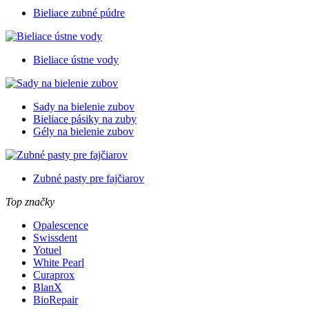
Bieliace zubné púdre
Bieliace ústne vody
Sady na bielenie zubov
Bieliace pásiky na zuby
Gély na bielenie zubov
Zubné pasty pre fajčiarov
Top značky
Opalescence
Swissdent
Yotuel
White Pearl
Curaprox
BlanX
BioRepair