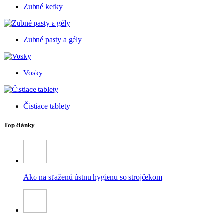
Zubné kefky
Zubné pasty a gély
Vosky
Čistiace tablety
Top články
Ako na sťaženú ústnu hygienu so strojčekom