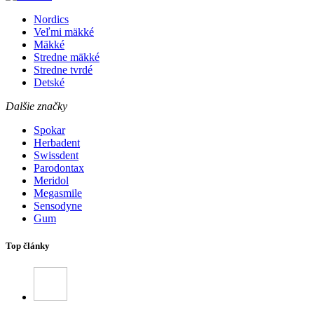
Nordics
Veľmi mäkké
Mäkké
Stredne mäkké
Stredne tvrdé
Detské
Dalšie značky
Spokar
Herbadent
Swissdent
Parodontax
Meridol
Megasmile
Sensodyne
Gum
Top články