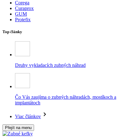
Corega
Curaprox
GUM
Protefix
Top články
Druhy vykladacích zubných náhrad
Čo Vás zaujíma o zubných náhradách, mostíkoch a
implantátoch
Viac článkov
Přejít na menu