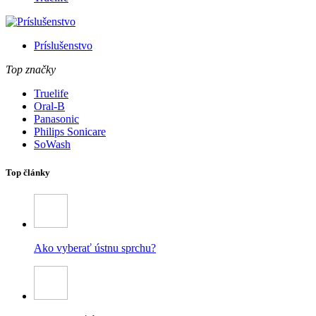
Príslušenstvo
Top značky
Truelife
Oral-B
Panasonic
Philips Sonicare
SoWash
Top články
Ako vyberať ústnu sprchu?