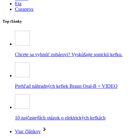
Eta
Curaprox
Top články
Chcete sa vyhnúť zubárovi? Vyskúšajte sonickú kefku.
Prehľad náhradných kefiek Braun Oral-B + VIDEO
10 najčastejších otázok o elektrických kefkách
Viac článkov