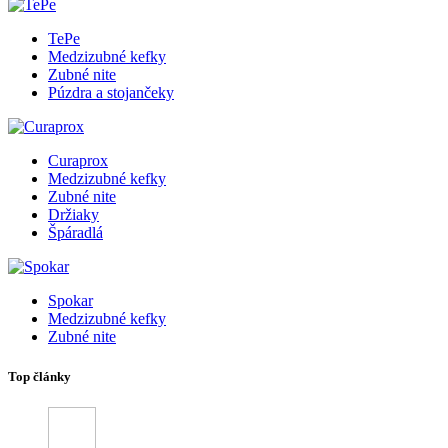
TePe
Medzizubné kefky
Zubné nite
Púzdra a stojančeky
Curaprox
Medzizubné kefky
Zubné nite
Držiaky
Špáradlá
Spokar
Medzizubné kefky
Zubné nite
Top články