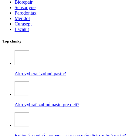
Biorepair
Sensodyne
Parodontax
Meridol
Curasept
Lacalut
Top články
Ako vyberať zubnú pastu?
Ako vybrať zubnú pastu pre deti?
Bylinná, penivá, homeo – ako spoznám tieto zubné pasty?