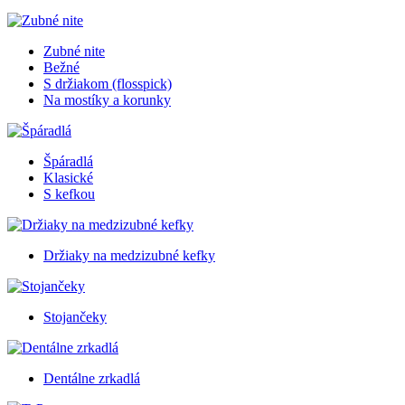
Zubné nite
Bežné
S držiakom (flosspick)
Na mostíky a korunky
Špáradlá
Klasické
S kefkou
Držiaky na medzizubné kefky
Stojančeky
Dentálne zrkadlá