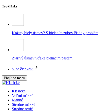
Top články
Krásny biely úsmev? S bielením zubov žiadny problém
Žiarivý úsmev vďaka bieliacim pastám
Viac článkov
Přejít na menu
Klasické
Veľmi mäkké
Mäkké
Stredne mäkké
Stredne tvrdé