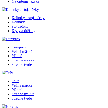
Na čistenie jazyka
Kelímky a stojančeky
Kelímky
Stojančeky
Kryty a držiaky
Curaprox
Veľmi mäkké
Mäkké
Stredne mäkké
Stredne tvrdé
TePe
Veľmi mäkké
Mäkké
Stredne mäkké
Stredne tvrdé