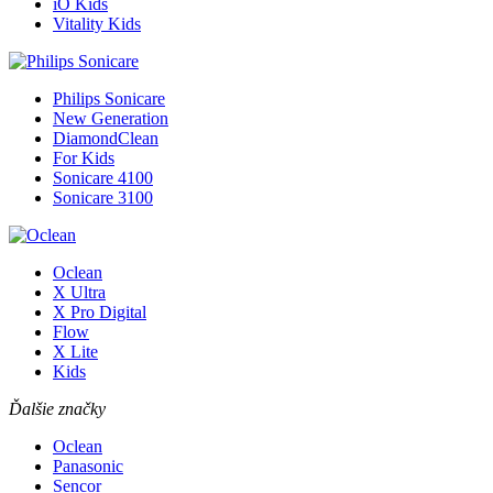
iO Kids
Vitality Kids
Philips Sonicare
New Generation
DiamondClean
For Kids
Sonicare 4100
Sonicare 3100
Oclean
X Ultra
X Pro Digital
Flow
X Lite
Kids
Ďalšie značky
Oclean
Panasonic
Sencor