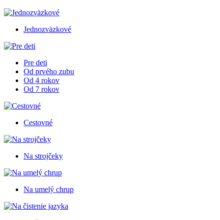
Jednozväzkové
Pre deti
Od prvého zubu
Od 4 rokov
Od 7 rokov
Cestovné
Na strojčeky
Na umelý chrup