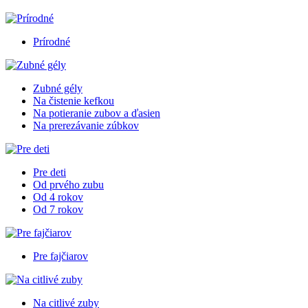
Prírodné
Zubné gély
Na čistenie kefkou
Na potieranie zubov a ďasien
Na prerezávanie zúbkov
Pre deti
Od prvého zubu
Od 4 rokov
Od 7 rokov
Pre fajčiarov
Na citlivé zuby