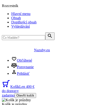
Rozcestník
Hlavní menu
Obsah
Doplňující obsah
Vyhledávání
Nazuby.eu
Obľúbené
Porovnanie
Prihlásiť
Košík
Len 400 €
do dopravy
zadarmo
Otevřít košík
Košík je prázdny
...