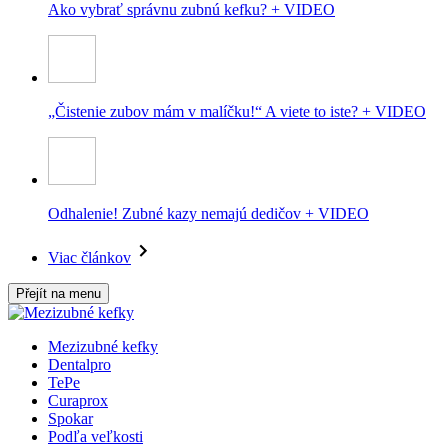
Ako vybrať správnu zubnú kefku? + VIDEO
„Čistenie zubov mám v malíčku!“ A viete to iste? + VIDEO
Odhalenie! Zubné kazy nemajú dedičov + VIDEO
Viac článkov
Přejít na menu
Mezizubné kefky
Dentalpro
TePe
Curaprox
Spokar
Podľa veľkosti