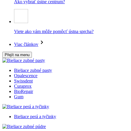
Ako vybrať ústne centrum?
Viete ako vám môže pomôcť ústna sprcha?
Viac článkov
Přejít na menu
Bieliace zubné pasty
Opalescence
Swissdent
Curaprox
BioRepair
Gum
Bieliace perá a tyčinky