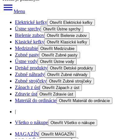
Menu
Elektrické kefky
Otevřít
Elektrické kefky
Ústne sprchy
Otevřít
Ústne sprchy
Bielenie zubov
Otevřít
Bielenie zubov
Klasické kefky
Otevřít
Klasické kefky
Medzizubie
Otevřít
Medzizubie
Zubné pasty
Otevřít
Zubné pasty
Ústne vody
Otevřít
Ústne vody
Detské produkty
Otevřít
Detské produkty
Zubné náhrady
Otevřít
Zubné náhrady
Zubné strojčeky
Otevřít
Zubné strojčeky
Zápach z úst
Otevřít
Zápach z úst
Zdravie úst
Otevřít
Zdravie úst
Materiál do ordinácie
Otevřít
Materiál do ordinácie
|
Všetko o nákupe
Otevřít
Všetko o nákupe
MAGAZÍN
Otevřít
MAGAZÍN