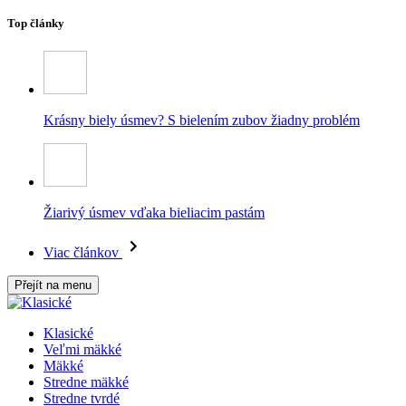
Top články
Krásny biely úsmev? S bielením zubov žiadny problém
Žiarivý úsmev vďaka bieliacim pastám
Viac článkov
Přejít na menu
Klasické
Veľmi mäkké
Mäkké
Stredne mäkké
Stredne tvrdé