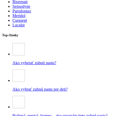
Biorepair
Sensodyne
Parodontax
Meridol
Curasept
Lacalut
Top články
Ako vyberať zubnú pastu?
Ako vybrať zubnú pastu pre deti?
Bylinná, penivá, homeo – ako spoznám tieto zubné pasty?