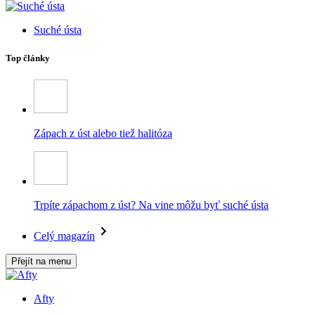
Suché ústa
Top články
Zápach z úst alebo tiež halitóza
Trpíte zápachom z úst? Na vine môžu byť suché ústa
Celý magazín
Přejít na menu
Afty