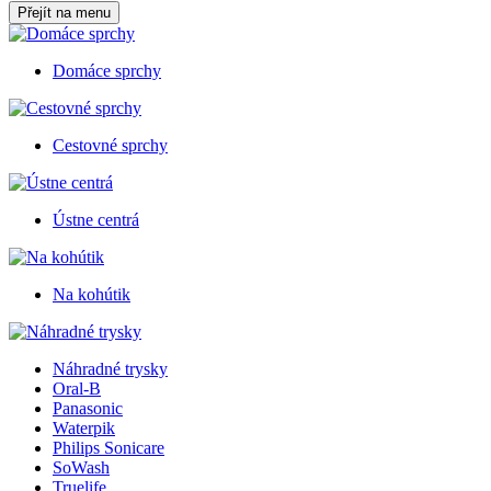
Přejít na menu
Domáce sprchy
Cestovné sprchy
Ústne centrá
Na kohútik
Náhradné trysky
Oral-B
Panasonic
Waterpik
Philips Sonicare
SoWash
Truelife