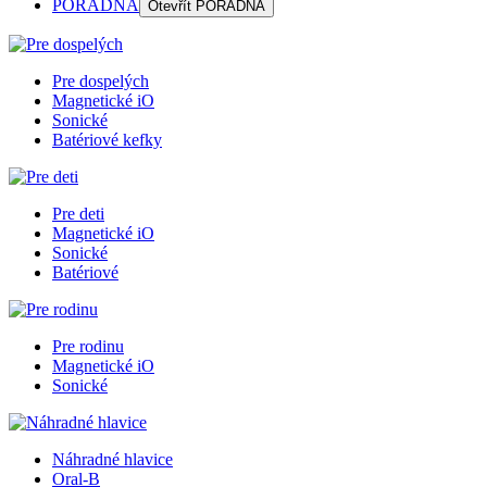
PORADŇA
Otevřít
PORADŇA
Pre dospelých
Magnetické iO
Sonické
Batériové kefky
Pre deti
Magnetické iO
Sonické
Batériové
Pre rodinu
Magnetické iO
Sonické
Náhradné hlavice
Oral-B