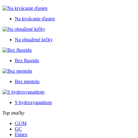
Na krvácanie ďasien
Na obnažené krčky
Bez fluoridu
Bez mentolu
S hydroxyapatitom
Top značky
GUM
GC
Elmex