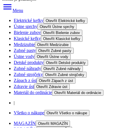
Menu
Elektrické kefky
Otevřít
Elektrické kefky
Ústne sprchy
Otevřít
Ústne sprchy
Bielenie zubov
Otevřít
Bielenie zubov
Klasické kefky
Otevřít
Klasické kefky
Medzizubie
Otevřít
Medzizubie
Zubné pasty
Otevřít
Zubné pasty
Ústne vody
Otevřít
Ústne vody
Detské produkty
Otevřít
Detské produkty
Zubné náhrady
Otevřít
Zubné náhrady
Zubné strojčeky
Otevřít
Zubné strojčeky
Zápach z úst
Otevřít
Zápach z úst
Zdravie úst
Otevřít
Zdravie úst
Materiál do ordinácie
Otevřít
Materiál do ordinácie
|
Všetko o nákupe
Otevřít
Všetko o nákupe
MAGAZÍN
Otevřít
MAGAZÍN