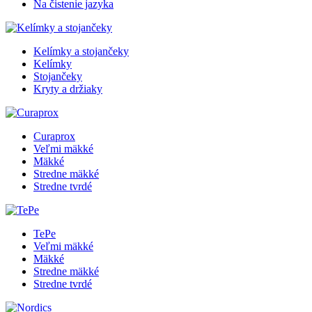
Na čistenie jazyka
Kelímky a stojančeky
Kelímky
Stojančeky
Kryty a držiaky
Curaprox
Veľmi mäkké
Mäkké
Stredne mäkké
Stredne tvrdé
TePe
Veľmi mäkké
Mäkké
Stredne mäkké
Stredne tvrdé