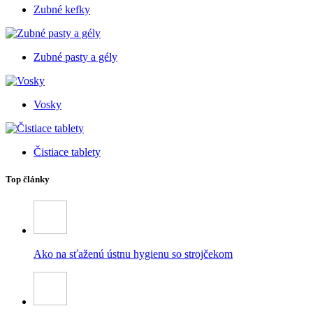
Zubné kefky
Zubné pasty a gély
Vosky
Čistiace tablety
Top články
Ako na sťaženú ústnu hygienu so strojčekom