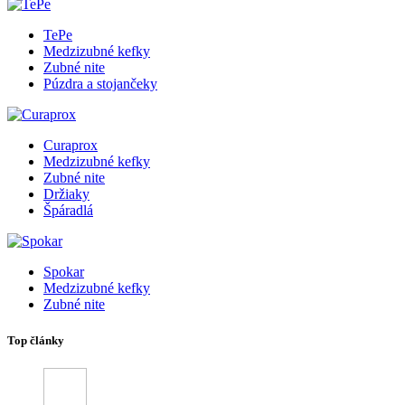
TePe
Medzizubné kefky
Zubné nite
Púzdra a stojančeky
Curaprox
Medzizubné kefky
Zubné nite
Držiaky
Špáradlá
Spokar
Medzizubné kefky
Zubné nite
Top články