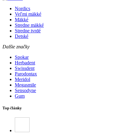
Nordics
Veľmi mäkké
Mäkké
Stredne mäkké
Stredne tvrdé
Detské
Dalšie značky
Spokar
Herbadent
Swissdent
Parodontax
Meridol
Megasmile
Sensodyne
Gum
Top články