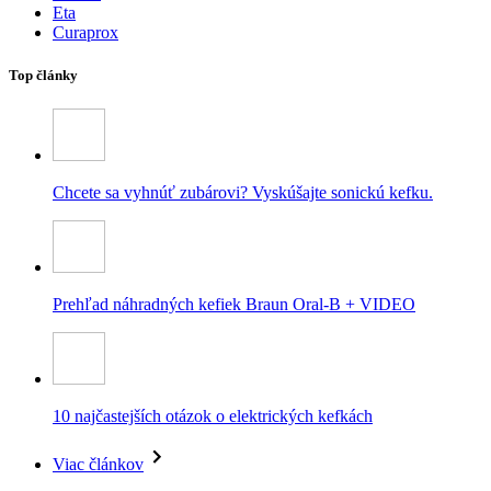
Eta
Curaprox
Top články
Chcete sa vyhnúť zubárovi? Vyskúšajte sonickú kefku.
Prehľad náhradných kefiek Braun Oral-B + VIDEO
10 najčastejších otázok o elektrických kefkách
Viac článkov