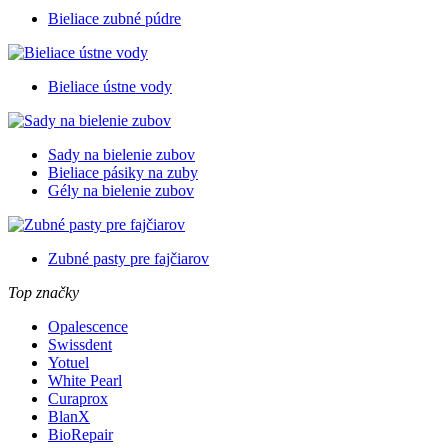
Bieliace zubné púdre
Bieliace ústne vody
Sady na bielenie zubov
Bieliace pásiky na zuby
Gély na bielenie zubov
Zubné pasty pre fajčiarov
Top značky
Opalescence
Swissdent
Yotuel
White Pearl
Curaprox
BlanX
BioRepair