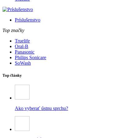
Príslušenstvo
Top značky
Truelife
Oral-B
Panasonic
Philips Sonicare
SoWash
Top články
Ako vyberať ústnu sprchu?