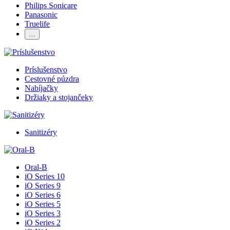
Philips Sonicare
Panasonic
Truelife
…
Príslušenstvo
Cestovné púzdra
Nabíjačky
Držiaky a stojančeky
Sanitizéry
Oral-B
iO Series 10
iO Series 9
iO Series 6
iO Series 5
iO Series 3
iO Series 2