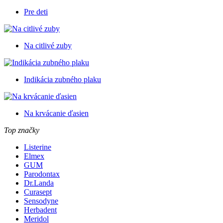
Pre deti
Na citlivé zuby
Indikácia zubného plaku
Na krvácanie ďasien
Top značky
Listerine
Elmex
GUM
Parodontax
Dr.Landa
Curasept
Sensodyne
Herbadent
Meridol