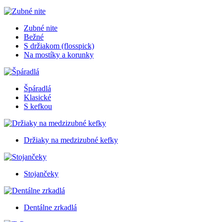
Zubné nite
Bežné
S držiakom (flosspick)
Na mostíky a korunky
Špáradlá
Klasické
S kefkou
Držiaky na medzizubné kefky
Stojančeky
Dentálne zrkadlá