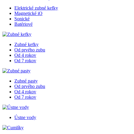
Elektrické zubné kefky
Magnetické iO
Sonické
Batériové
Zubné kefky
Od prvého zubu
Od 4 rokov
Od 7 rokov
Zubné pasty
Od prvého zubu
Od 4 rokov
Od 7 rokov
Ústne vody