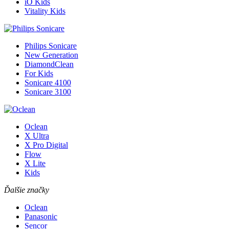
iO Kids
Vitality Kids
Philips Sonicare
New Generation
DiamondClean
For Kids
Sonicare 4100
Sonicare 3100
Oclean
X Ultra
X Pro Digital
Flow
X Lite
Kids
Ďalšie značky
Oclean
Panasonic
Sencor