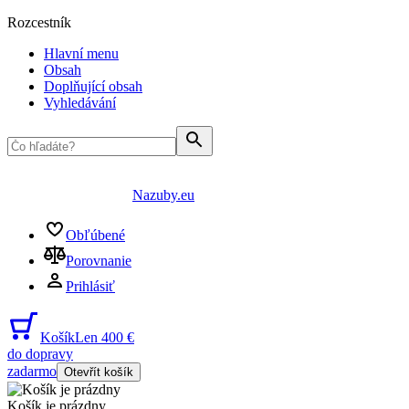
Rozcestník
Hlavní menu
Obsah
Doplňující obsah
Vyhledávání
Nazuby.eu
Obľúbené
Porovnanie
Prihlásiť
Košík
Len 400 €
do dopravy
zadarmo
Otevřít košík
Košík je prázdny
...