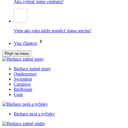
Ako vybrať ústne centrum?
Viete ako vám môže pomôcť ústna sprcha?
Viac článkov
Přejít na menu
Bieliace zubné pasty
Opalescence
Swissdent
Curaprox
BioRepair
Gum
Bieliace perá a tyčinky