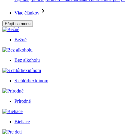
Viac článkov
Přejít na menu
Bežné
Bez alkoholu
S chlórhexidínom
Prírodné
Bieliace