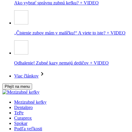
Ako vybrať správnu zubnú kefku? + VIDEO
„Čistenie zubov mám v malíčku!“ A viete to iste? + VIDEO
Odhalenie! Zubné kazy nemajú dedičov + VIDEO
Viac článkov
Přejít na menu
Mezizubné kefky
Dentalpro
TePe
Curaprox
Spokar
Podľa veľkosti