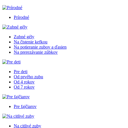
Prírodné
Zubné gély
Na čistenie kefkou
Na potieranie zubov a ďasien
Na prerezávanie zúbkov
Pre deti
Od prvého zubu
Od 4 rokov
Od 7 rokov
Pre fajčiarov
Na citlivé zuby