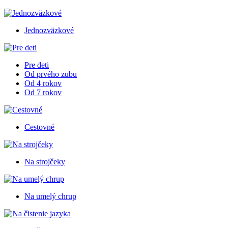
Jednozväzkové
Pre deti
Od prvého zubu
Od 4 rokov
Od 7 rokov
Cestovné
Na strojčeky
Na umelý chrup