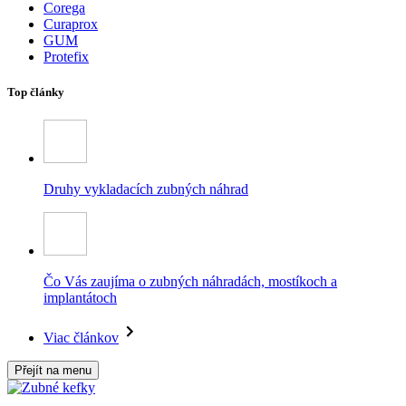
Corega
Curaprox
GUM
Protefix
Top články
Druhy vykladacích zubných náhrad
Čo Vás zaujíma o zubných náhradách, mostíkoch a
implantátoch
Viac článkov
Přejít na menu