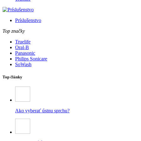
Príslušenstvo
Top značky
Truelife
Oral-B
Panasonic
Philips Sonicare
SoWash
Top články
Ako vyberať ústnu sprchu?