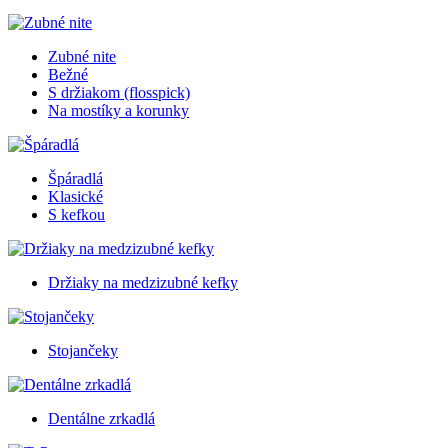
Zubné nite
Bežné
S držiakom (flosspick)
Na mostíky a korunky
Špáradlá
Klasické
S kefkou
Držiaky na medzizubné kefky
Stojančeky
Dentálne zrkadlá