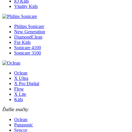
iO Kids
Vitality Kids
Philips Sonicare
New Generation
DiamondClean
For Kids
Sonicare 4100
Sonicare 3100
Oclean
X Ultra
X Pro Digital
Flow
X Lite
Kids
Ďalšie značky
Oclean
Panasonic
Sencor