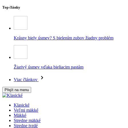
Top články
Krásny biely úsmev? S bielením zubov žiadny problém
Žiarivý úsmev vďaka bieliacim pastám
Viac článkov
Přejít na menu
Klasické
Veľmi mäkké
Mäkké
Stredne mäkké
Stredne tvrdé