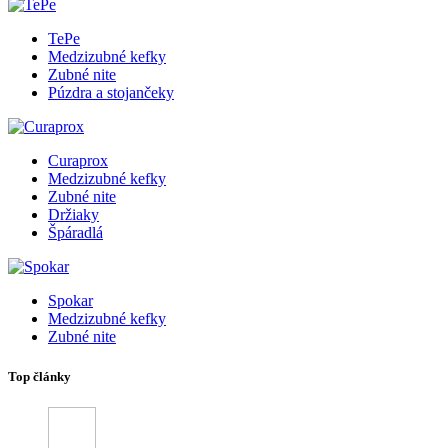
TePe
Medzizubné kefky
Zubné nite
Púzdra a stojančeky
Curaprox
Medzizubné kefky
Zubné nite
Držiaky
Špáradlá
Spokar
Medzizubné kefky
Zubné nite
Top články