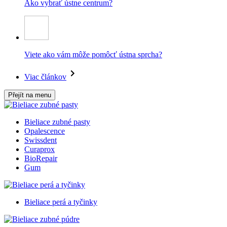
Ako vybrať ústne centrum?
Viete ako vám môže pomôcť ústna sprcha?
Viac článkov
Přejít na menu
Bieliace zubné pasty
Opalescence
Swissdent
Curaprox
BioRepair
Gum
Bieliace perá a tyčinky