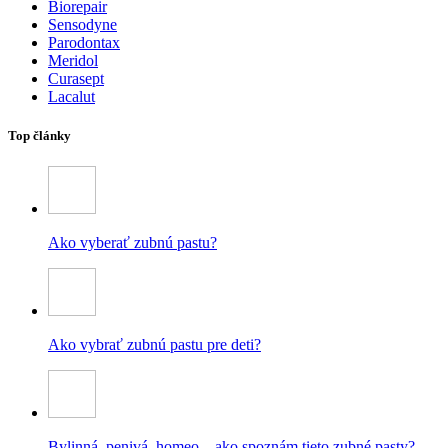
Biorepair
Sensodyne
Parodontax
Meridol
Curasept
Lacalut
Top články
Ako vyberať zubnú pastu?
Ako vybrať zubnú pastu pre deti?
Bylinná, penivá, homeo – ako spoznám tieto zubné pasty?