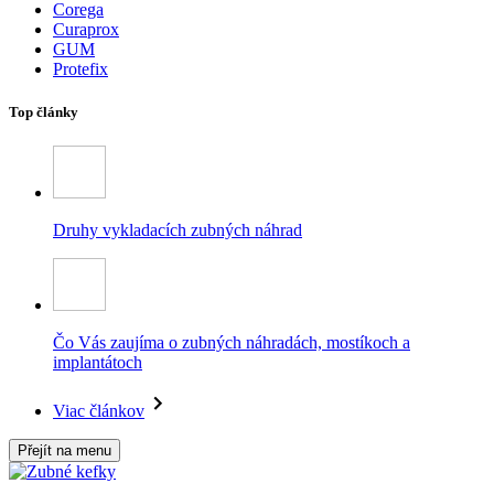
Corega
Curaprox
GUM
Protefix
Top články
Druhy vykladacích zubných náhrad
Čo Vás zaujíma o zubných náhradách, mostíkoch a
implantátoch
Viac článkov
Přejít na menu