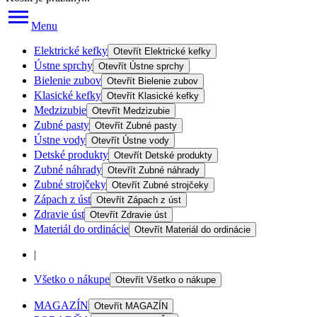
Menu
Elektrické kefky
Otevřít
Elektrické kefky
Ústne sprchy
Otevřít
Ústne sprchy
Bielenie zubov
Otevřít
Bielenie zubov
Klasické kefky
Otevřít
Klasické kefky
Medzizubie
Otevřít
Medzizubie
Zubné pasty
Otevřít
Zubné pasty
Ústne vody
Otevřít
Ústne vody
Detské produkty
Otevřít
Detské produkty
Zubné náhrady
Otevřít
Zubné náhrady
Zubné strojčeky
Otevřít
Zubné strojčeky
Zápach z úst
Otevřít
Zápach z úst
Zdravie úst
Otevřít
Zdravie úst
Materiál do ordinácie
Otevřít
Materiál do ordinácie
|
Všetko o nákupe
Otevřít
Všetko o nákupe
MAGAZÍN
Otevřít
MAGAZÍN