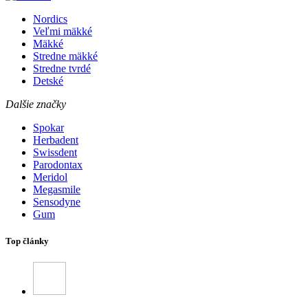
Nordics
Veľmi mäkké
Mäkké
Stredne mäkké
Stredne tvrdé
Detské
Dalšie značky
Spokar
Herbadent
Swissdent
Parodontax
Meridol
Megasmile
Sensodyne
Gum
Top články