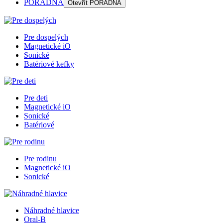
PORADŇA
Otevřít
PORADŇA
Pre dospelých
Magnetické iO
Sonické
Batériové kefky
Pre deti
Magnetické iO
Sonické
Batériové
Pre rodinu
Magnetické iO
Sonické
Náhradné hlavice
Oral-B