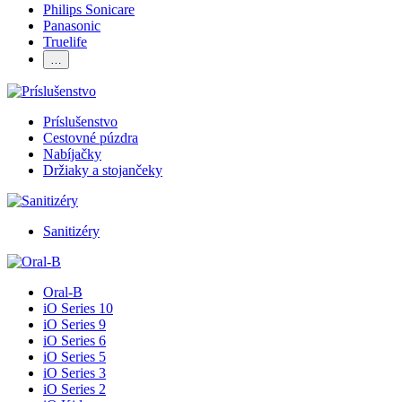
Philips Sonicare
Panasonic
Truelife
…
Príslušenstvo
Cestovné púzdra
Nabíjačky
Držiaky a stojančeky
Sanitizéry
Oral-B
iO Series 10
iO Series 9
iO Series 6
iO Series 5
iO Series 3
iO Series 2