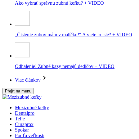
Ako vybrať správnu zubnú kefku? + VIDEO
„Čistenie zubov mám v malíčku!“ A viete to iste? + VIDEO
Odhalenie! Zubné kazy nemajú dedičov + VIDEO
Viac článkov
Přejít na menu
Mezizubné kefky
Dentalpro
TePe
Curaprox
Spokar
Podľa veľkosti