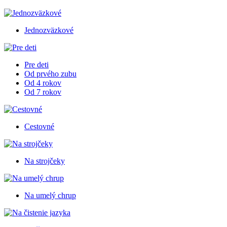
Jednozväzkové
Pre deti
Od prvého zubu
Od 4 rokov
Od 7 rokov
Cestovné
Na strojčeky
Na umelý chrup