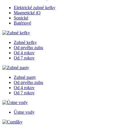
Elektrické zubné kefky
Magnetické iO
Sonické
Batériové
Zubné kefky
Od prvého zubu
Od 4 rokov
Od 7 rokov
Zubné pasty
Od prvého zubu
Od 4 rokov
Od 7 rokov
Ústne vody