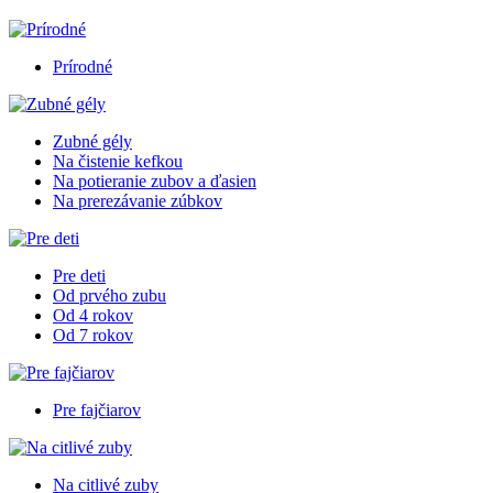
Prírodné
Zubné gély
Na čistenie kefkou
Na potieranie zubov a ďasien
Na prerezávanie zúbkov
Pre deti
Od prvého zubu
Od 4 rokov
Od 7 rokov
Pre fajčiarov
Na citlivé zuby