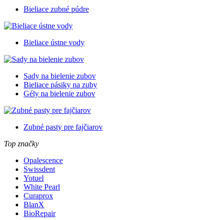
Bieliace zubné púdre
Bieliace ústne vody
Sady na bielenie zubov
Bieliace pásiky na zuby
Gély na bielenie zubov
Zubné pasty pre fajčiarov
Top značky
Opalescence
Swissdent
Yotuel
White Pearl
Curaprox
BlanX
BioRepair