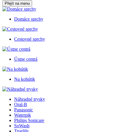
Přejít na menu
Domáce sprchy
Cestovné sprchy
Ústne centrá
Na kohútik
Náhradné trysky
Oral-B
Panasonic
Waterpik
Philips Sonicare
SoWash
Truelife