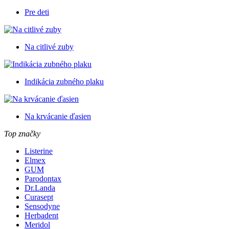
Pre deti
Na citlivé zuby
Indikácia zubného plaku
Na krvácanie ďasien
Top značky
Listerine
Elmex
GUM
Parodontax
Dr.Landa
Curasept
Sensodyne
Herbadent
Meridol