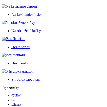
Na krvácanie ďasien
Na obnažené krčky
Bez fluoridu
Bez mentolu
S hydroxyapatitom
Top značky
GUM
GC
Elmex