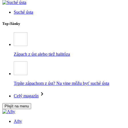
Suché ústa
Top články
Zápach z úst alebo tiež halitóza
Trpíte zápachom z úst? Na vine môžu byť suché ústa
Celý magazín
Přejít na menu
Afty