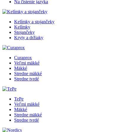
Na čistenie jazyka
Kelímky a stojančeky
Kelímky
Stojančeky
Kryty a držiaky
Curaprox
Veľmi mäkké
Mäkké
Stredne mäkké
Stredne tvrdé
TePe
Veľmi mäkké
Mäkké
Stredne mäkké
Stredne tvrdé