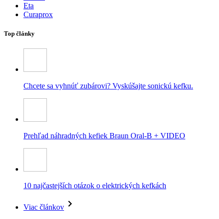
Eta
Curaprox
Top články
Chcete sa vyhnúť zubárovi? Vyskúšajte sonickú kefku.
Prehľad náhradných kefiek Braun Oral-B + VIDEO
10 najčastejších otázok o elektrických kefkách
Viac článkov