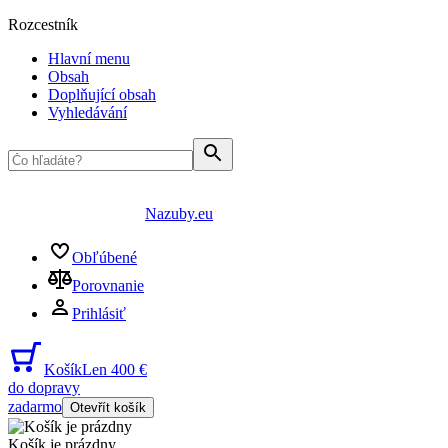
Rozcestník
Hlavní menu
Obsah
Doplňující obsah
Vyhledávání
Nazuby.eu
Obľúbené
Porovnanie
Prihlásiť
Košík
Len 400 €
do dopravy
zadarmo
Otevřít košík
Košík je prázdny
...