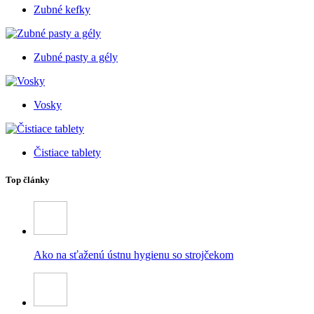
Zubné kefky
Zubné pasty a gély
Vosky
Čistiace tablety
Top články
Ako na sťaženú ústnu hygienu so strojčekom