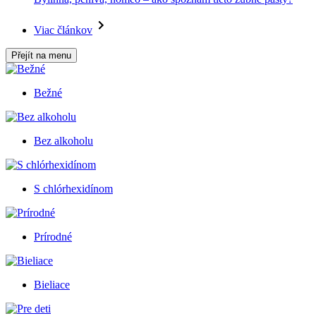
Viac článkov
Přejít na menu
Bežné
Bez alkoholu
S chlórhexidínom
Prírodné
Bieliace