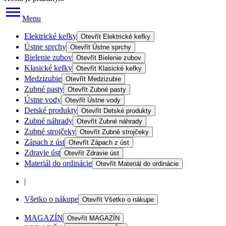
Menu
Elektrické kefky
Otevřít
Elektrické kefky
Ústne sprchy
Otevřít
Ústne sprchy
Bielenie zubov
Otevřít
Bielenie zubov
Klasické kefky
Otevřít
Klasické kefky
Medzizubie
Otevřít
Medzizubie
Zubné pasty
Otevřít
Zubné pasty
Ústne vody
Otevřít
Ústne vody
Detské produkty
Otevřít
Detské produkty
Zubné náhrady
Otevřít
Zubné náhrady
Zubné strojčeky
Otevřít
Zubné strojčeky
Zápach z úst
Otevřít
Zápach z úst
Zdravie úst
Otevřít
Zdravie úst
Materiál do ordinácie
Otevřít
Materiál do ordinácie
|
Všetko o nákupe
Otevřít
Všetko o nákupe
MAGAZÍN
Otevřít
MAGAZÍN