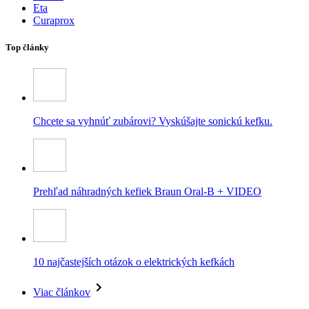
Eta
Curaprox
Top články
Chcete sa vyhnúť zubárovi? Vyskúšajte sonickú kefku.
Prehľad náhradných kefiek Braun Oral-B + VIDEO
10 najčastejších otázok o elektrických kefkách
Viac článkov