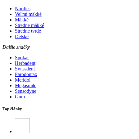
Nordics
Veľmi mäkké
Mäkké
Stredne mäkké
Stredne tvrdé
Detské
Dalšie značky
Spokar
Herbadent
Swissdent
Parodontax
Meridol
Megasmile
Sensodyne
Gum
Top články