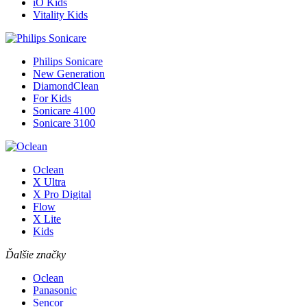
iO Kids
Vitality Kids
Philips Sonicare
New Generation
DiamondClean
For Kids
Sonicare 4100
Sonicare 3100
Oclean
X Ultra
X Pro Digital
Flow
X Lite
Kids
Ďalšie značky
Oclean
Panasonic
Sencor