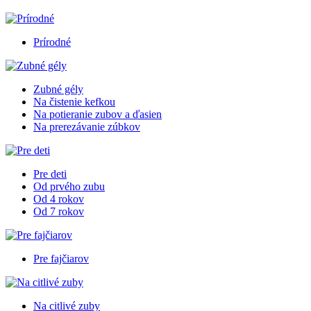
Prírodné
Zubné gély
Na čistenie kefkou
Na potieranie zubov a ďasien
Na prerezávanie zúbkov
Pre deti
Od prvého zubu
Od 4 rokov
Od 7 rokov
Pre fajčiarov
Na citlivé zuby