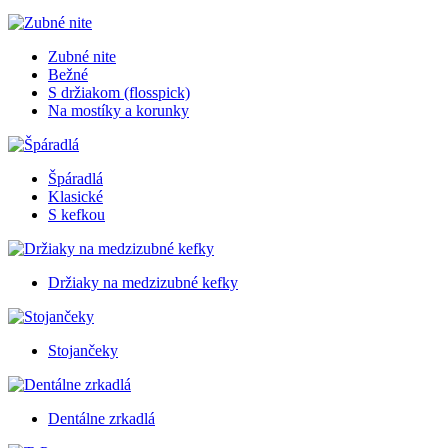
Zubné nite
Bežné
S držiakom (flosspick)
Na mostíky a korunky
Špáradlá
Klasické
S kefkou
Držiaky na medzizubné kefky
Stojančeky
Dentálne zrkadlá