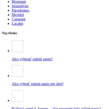
Biorepair
Sensodyne
Parodontax
Meridol
Curasept
Lacalut
Top články
Ako vyberať zubnú pastu?
Ako vybrať zubnú pastu pre deti?
Bylinná, penivá, homeo – ako spoznám tieto zubné pasty?