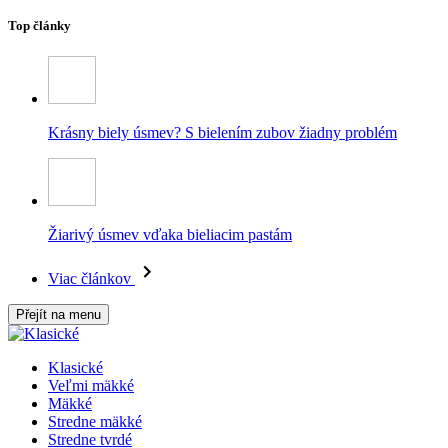
Top články
Krásny biely úsmev? S bielením zubov žiadny problém
Žiarivý úsmev vďaka bieliacim pastám
Viac článkov
Přejít na menu
Klasické
Veľmi mäkké
Mäkké
Stredne mäkké
Stredne tvrdé