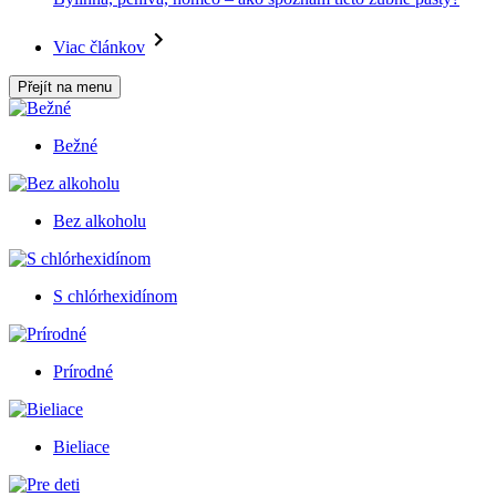
Viac článkov
Přejít na menu
Bežné
Bez alkoholu
S chlórhexidínom
Prírodné
Bieliace