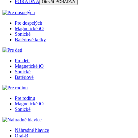
PORADŇA
Otevřít
PORADŇA
Pre dospelých
Magnetické iO
Sonické
Batériové kefky
Pre deti
Magnetické iO
Sonické
Batériové
Pre rodinu
Magnetické iO
Sonické
Náhradné hlavice
Oral-B