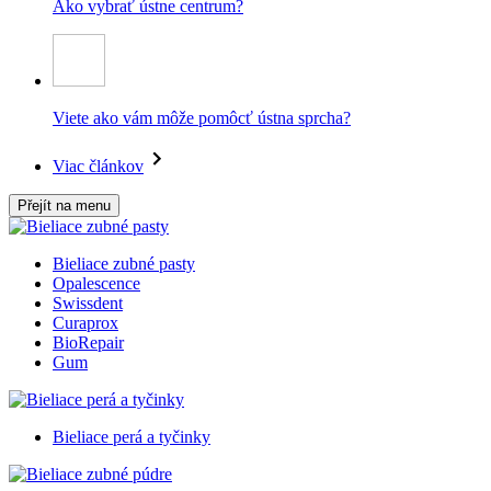
Ako vybrať ústne centrum?
Viete ako vám môže pomôcť ústna sprcha?
Viac článkov
Přejít na menu
Bieliace zubné pasty
Opalescence
Swissdent
Curaprox
BioRepair
Gum
Bieliace perá a tyčinky