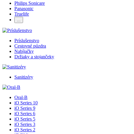
Philips Sonicare
Panasonic
Truelife
…
Príslušenstvo
Cestovné púzdra
Nabíjačky
Držiaky a stojančeky
Sanitizéry
Oral-B
iO Series 10
iO Series 9
iO Series 6
iO Series 5
iO Series 3
iO Series 2