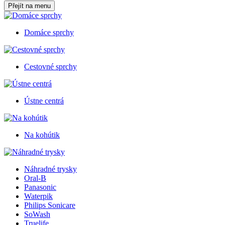
Přejít na menu
Domáce sprchy
Cestovné sprchy
Ústne centrá
Na kohútik
Náhradné trysky
Oral-B
Panasonic
Waterpik
Philips Sonicare
SoWash
Truelife