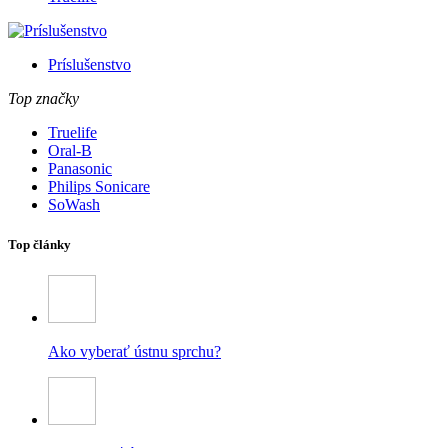
Príslušenstvo
Top značky
Truelife
Oral-B
Panasonic
Philips Sonicare
SoWash
Top články
Ako vyberať ústnu sprchu?