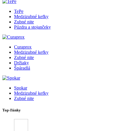
TePe
Medzizubné kefky
Zubné nite
Púzdra a stojančeky
Curaprox
Medzizubné kefky
Zubné nite
Držiaky
Špáradlá
Spokar
Medzizubné kefky
Zubné nite
Top články