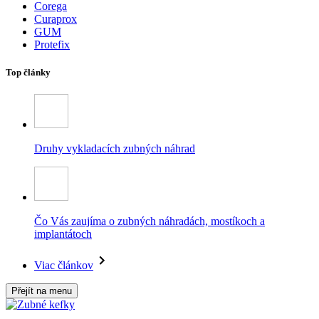
Corega
Curaprox
GUM
Protefix
Top články
Druhy vykladacích zubných náhrad
Čo Vás zaujíma o zubných náhradách, mostíkoch a
implantátoch
Viac článkov
Přejít na menu