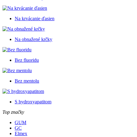
Na krvácanie ďasien
Na obnažené krčky
Bez fluoridu
Bez mentolu
S hydroxyapatitom
Top značky
GUM
GC
Elmex