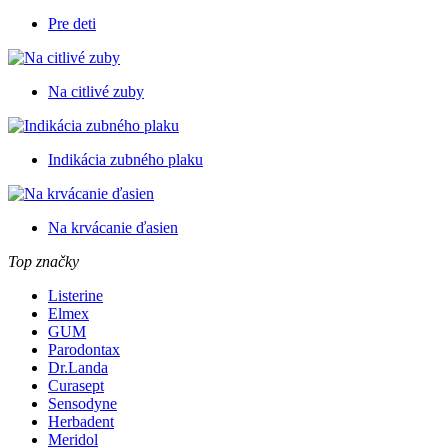
Pre deti
Na citlivé zuby
Indikácia zubného plaku
Na krvácanie ďasien
Top značky
Listerine
Elmex
GUM
Parodontax
Dr.Landa
Curasept
Sensodyne
Herbadent
Meridol