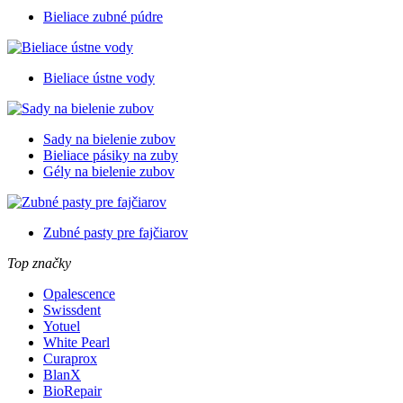
Bieliace zubné púdre
Bieliace ústne vody
Sady na bielenie zubov
Bieliace pásiky na zuby
Gély na bielenie zubov
Zubné pasty pre fajčiarov
Top značky
Opalescence
Swissdent
Yotuel
White Pearl
Curaprox
BlanX
BioRepair