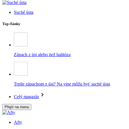
Suché ústa
Top články
Zápach z úst alebo tiež halitóza
Trpíte zápachom z úst? Na vine môžu byť suché ústa
Celý magazín
Přejít na menu
Afty