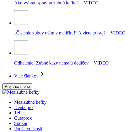
Ako vybrať správnu zubnú kefku? + VIDEO
„Čistenie zubov mám v malíčku!“ A viete to iste? + VIDEO
Odhalenie! Zubné kazy nemajú dedičov + VIDEO
Viac článkov
Přejít na menu
Mezizubné kefky
Dentalpro
TePe
Curaprox
Spokar
Podľa veľkosti