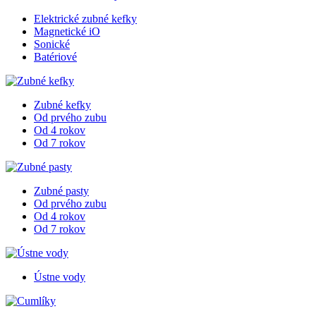
Elektrické zubné kefky
Magnetické iO
Sonické
Batériové
Zubné kefky
Od prvého zubu
Od 4 rokov
Od 7 rokov
Zubné pasty
Od prvého zubu
Od 4 rokov
Od 7 rokov
Ústne vody