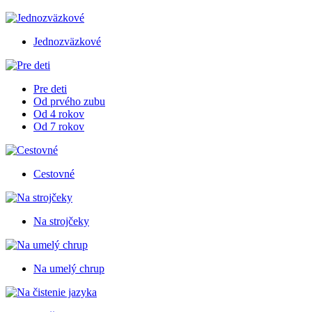
Jednozväzkové
Pre deti
Od prvého zubu
Od 4 rokov
Od 7 rokov
Cestovné
Na strojčeky
Na umelý chrup