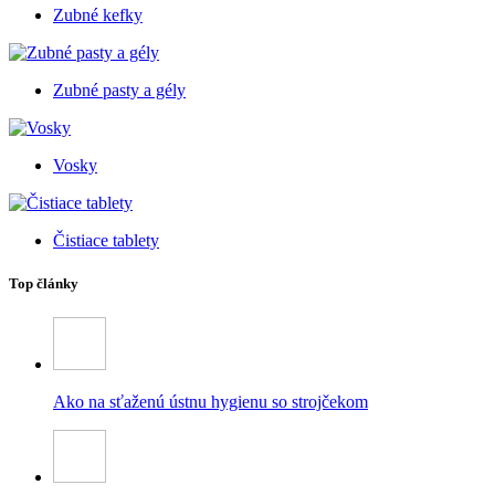
Zubné kefky
Zubné pasty a gély
Vosky
Čistiace tablety
Top články
Ako na sťaženú ústnu hygienu so strojčekom