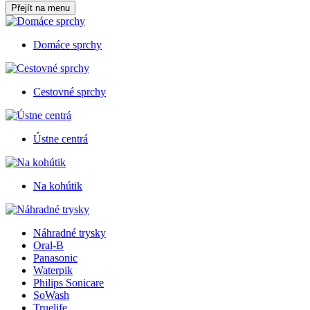
Přejít na menu
Domáce sprchy
Cestovné sprchy
Ústne centrá
Na kohútik
Náhradné trysky
Oral-B
Panasonic
Waterpik
Philips Sonicare
SoWash
Truelife