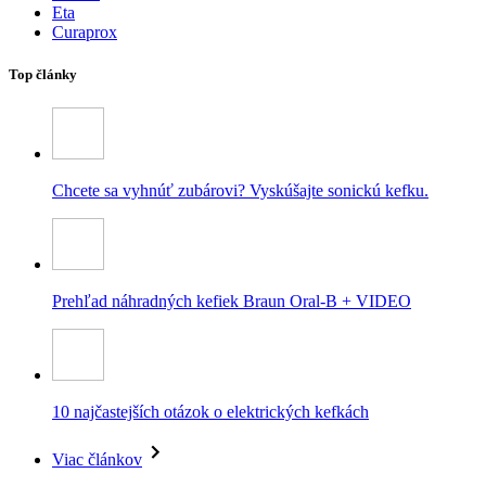
Eta
Curaprox
Top články
Chcete sa vyhnúť zubárovi? Vyskúšajte sonickú kefku.
Prehľad náhradných kefiek Braun Oral-B + VIDEO
10 najčastejších otázok o elektrických kefkách
Viac článkov