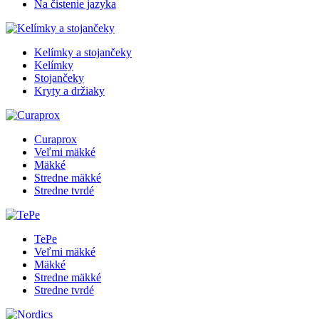
Na čistenie jazyka
Kelímky a stojančeky
Kelímky
Stojančeky
Kryty a držiaky
Curaprox
Veľmi mäkké
Mäkké
Stredne mäkké
Stredne tvrdé
TePe
Veľmi mäkké
Mäkké
Stredne mäkké
Stredne tvrdé