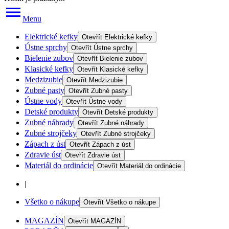
Menu
Elektrické kefky
Otevřít
Elektrické kefky
Ústne sprchy
Otevřít
Ústne sprchy
Bielenie zubov
Otevřít
Bielenie zubov
Klasické kefky
Otevřít
Klasické kefky
Medzizubie
Otevřít
Medzizubie
Zubné pasty
Otevřít
Zubné pasty
Ústne vody
Otevřít
Ústne vody
Detské produkty
Otevřít
Detské produkty
Zubné náhrady
Otevřít
Zubné náhrady
Zubné strojčeky
Otevřít
Zubné strojčeky
Zápach z úst
Otevřít
Zápach z úst
Zdravie úst
Otevřít
Zdravie úst
Materiál do ordinácie
Otevřít
Materiál do ordinácie
|
Všetko o nákupe
Otevřít
Všetko o nákupe
MAGAZÍN
Otevřít
MAGAZÍN