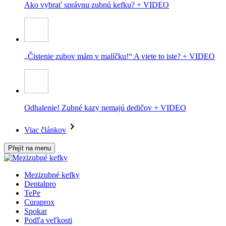
Ako vybrať správnu zubnú kefku? + VIDEO
„Čistenie zubov mám v malíčku!“ A viete to iste? + VIDEO
Odhalenie! Zubné kazy nemajú dedičov + VIDEO
Viac článkov
Přejít na menu
Mezizubné kefky
Dentalpro
TePe
Curaprox
Spokar
Podľa veľkosti