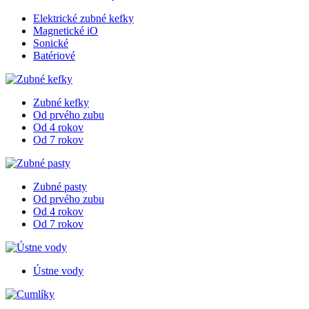
Elektrické zubné kefky
Magnetické iO
Sonické
Batériové
Zubné kefky
Od prvého zubu
Od 4 rokov
Od 7 rokov
Zubné pasty
Od prvého zubu
Od 4 rokov
Od 7 rokov
Ústne vody