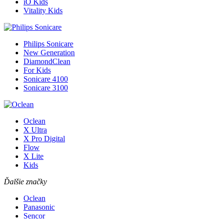
iO Kids
Vitality Kids
Philips Sonicare
New Generation
DiamondClean
For Kids
Sonicare 4100
Sonicare 3100
Oclean
X Ultra
X Pro Digital
Flow
X Lite
Kids
Ďalšie značky
Oclean
Panasonic
Sencor