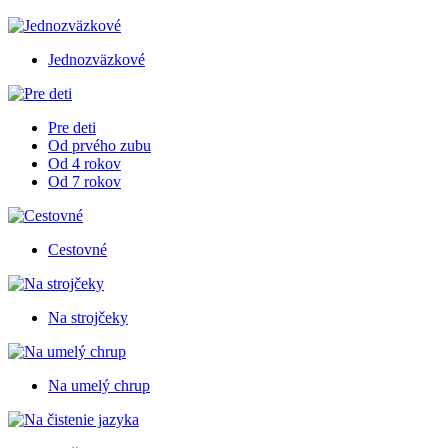
Jednozväzkové
Pre deti
Od prvého zubu
Od 4 rokov
Od 7 rokov
Cestovné
Na strojčeky
Na umelý chrup