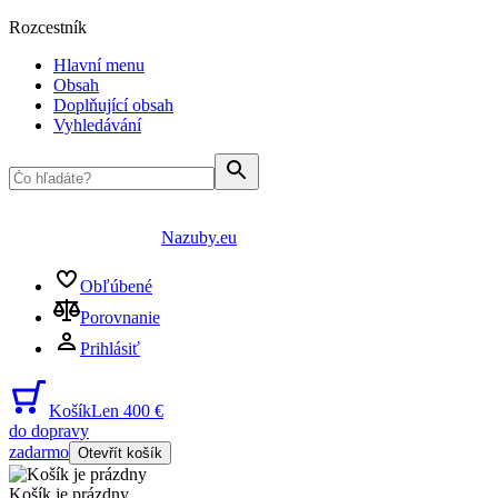
Rozcestník
Hlavní menu
Obsah
Doplňující obsah
Vyhledávání
Nazuby.eu
Obľúbené
Porovnanie
Prihlásiť
Košík
Len 400 €
do dopravy
zadarmo
Otevřít košík
Košík je prázdny
...