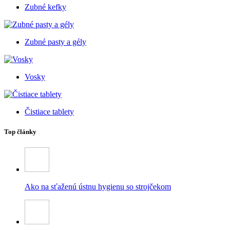
Zubné kefky
Zubné pasty a gély
Vosky
Čistiace tablety
Top články
Ako na sťaženú ústnu hygienu so strojčekom