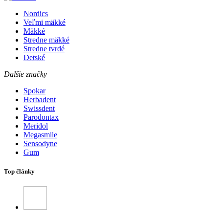
Nordics
Veľmi mäkké
Mäkké
Stredne mäkké
Stredne tvrdé
Detské
Dalšie značky
Spokar
Herbadent
Swissdent
Parodontax
Meridol
Megasmile
Sensodyne
Gum
Top články