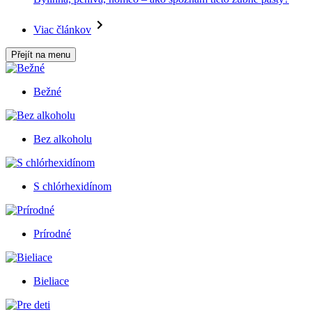
Viac článkov
Přejít na menu
Bežné
Bez alkoholu
S chlórhexidínom
Prírodné
Bieliace