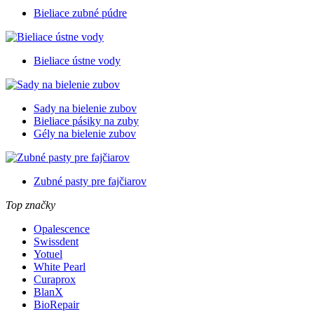
Bieliace zubné púdre
Bieliace ústne vody
Sady na bielenie zubov
Bieliace pásiky na zuby
Gély na bielenie zubov
Zubné pasty pre fajčiarov
Top značky
Opalescence
Swissdent
Yotuel
White Pearl
Curaprox
BlanX
BioRepair