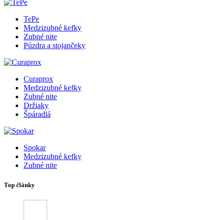
TePe
Medzizubné kefky
Zubné nite
Púzdra a stojančeky
Curaprox
Medzizubné kefky
Zubné nite
Držiaky
Špáradlá
Spokar
Medzizubné kefky
Zubné nite
Top články