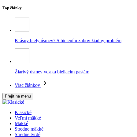
Top články
Krásny biely úsmev? S bielením zubov žiadny problém
Žiarivý úsmev vďaka bieliacim pastám
Viac článkov
Přejít na menu
Klasické
Veľmi mäkké
Mäkké
Stredne mäkké
Stredne tvrdé