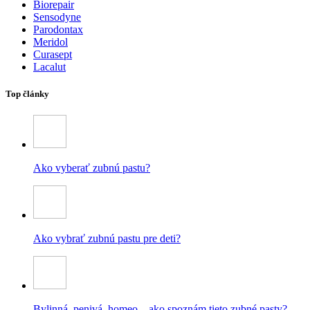
Biorepair
Sensodyne
Parodontax
Meridol
Curasept
Lacalut
Top články
Ako vyberať zubnú pastu?
Ako vybrať zubnú pastu pre deti?
Bylinná, penivá, homeo – ako spoznám tieto zubné pasty?