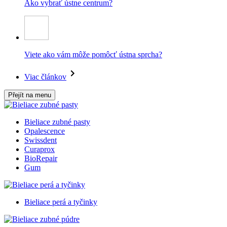
Ako vybrať ústne centrum?
Viete ako vám môže pomôcť ústna sprcha?
Viac článkov
Přejít na menu
Bieliace zubné pasty
Opalescence
Swissdent
Curaprox
BioRepair
Gum
Bieliace perá a tyčinky