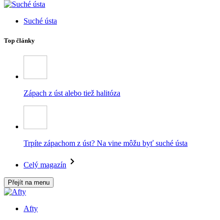
Suché ústa
Top články
Zápach z úst alebo tiež halitóza
Trpíte zápachom z úst? Na vine môžu byť suché ústa
Celý magazín
Přejít na menu
Afty