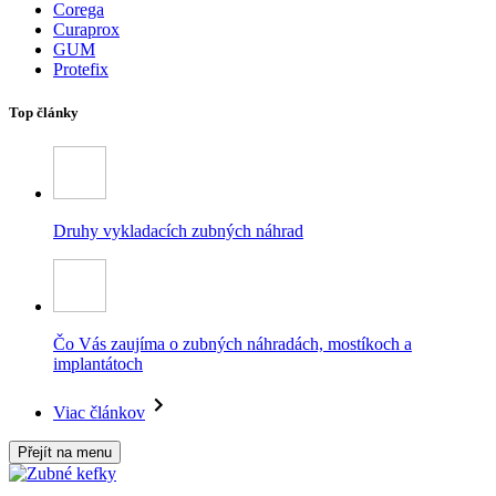
Corega
Curaprox
GUM
Protefix
Top články
Druhy vykladacích zubných náhrad
Čo Vás zaujíma o zubných náhradách, mostíkoch a
implantátoch
Viac článkov
Přejít na menu