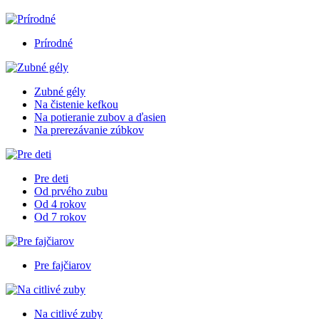
Prírodné
Zubné gély
Na čistenie kefkou
Na potieranie zubov a ďasien
Na prerezávanie zúbkov
Pre deti
Od prvého zubu
Od 4 rokov
Od 7 rokov
Pre fajčiarov
Na citlivé zuby