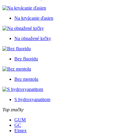
Na krvácanie ďasien
Na obnažené krčky
Bez fluoridu
Bez mentolu
S hydroxyapatitom
Top značky
GUM
GC
Elmex