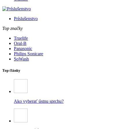
Príslušenstvo
Top značky
Truelife
Oral-B
Panasonic
Philips Sonicare
SoWash
Top články
Ako vyberať ústnu sprchu?