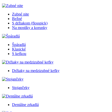
Zubné nite
Bežné
S držiakom (flosspick)
Na mostíky a korunky
Špáradlá
Klasické
S kefkou
Držiaky na medzizubné kefky
Stojančeky
Dentálne zrkadlá