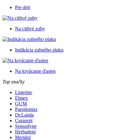
Pre deti
Na citlivé zuby
Indikácia zubného plaku
Na krvácanie ďasien
Top značky
Listerine
Elmex
GUM
Parodontax
Dr.Landa
Curasept
Sensodyne
Herbadent
Meridol