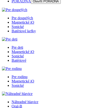
PORADŇA
Otevřít
PORADŇA
Pre dospelých
Magnetické iO
Sonické
Batériové kefky
Pre deti
Magnetické iO
Sonické
Batériové
Pre rodinu
Magnetické iO
Sonické
Náhradné hlavice
Oral-B