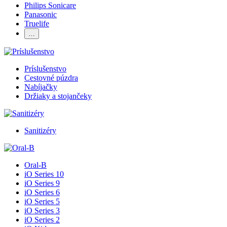
Philips Sonicare
Panasonic
Truelife
…
Príslušenstvo
Cestovné púzdra
Nabíjačky
Držiaky a stojančeky
Sanitizéry
Oral-B
iO Series 10
iO Series 9
iO Series 6
iO Series 5
iO Series 3
iO Series 2