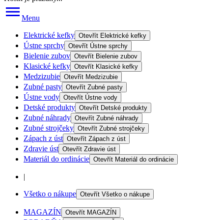
Menu
Elektrické kefky
Otevřít
Elektrické kefky
Ústne sprchy
Otevřít
Ústne sprchy
Bielenie zubov
Otevřít
Bielenie zubov
Klasické kefky
Otevřít
Klasické kefky
Medzizubie
Otevřít
Medzizubie
Zubné pasty
Otevřít
Zubné pasty
Ústne vody
Otevřít
Ústne vody
Detské produkty
Otevřít
Detské produkty
Zubné náhrady
Otevřít
Zubné náhrady
Zubné strojčeky
Otevřít
Zubné strojčeky
Zápach z úst
Otevřít
Zápach z úst
Zdravie úst
Otevřít
Zdravie úst
Materiál do ordinácie
Otevřít
Materiál do ordinácie
|
Všetko o nákupe
Otevřít
Všetko o nákupe
MAGAZÍN
Otevřít
MAGAZÍN