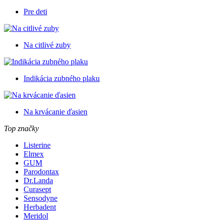
Pre deti
Na citlivé zuby
Indikácia zubného plaku
Na krvácanie ďasien
Top značky
Listerine
Elmex
GUM
Parodontax
Dr.Landa
Curasept
Sensodyne
Herbadent
Meridol