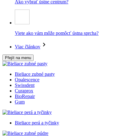
Ako vybrať ústne centrum?
Viete ako vám môže pomôcť ústna sprcha?
Viac článkov
Přejít na menu
Bieliace zubné pasty
Opalescence
Swissdent
Curaprox
BioRepair
Gum
Bieliace perá a tyčinky