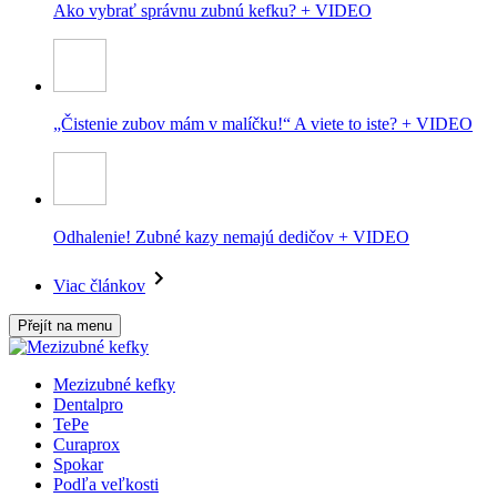
Ako vybrať správnu zubnú kefku? + VIDEO
„Čistenie zubov mám v malíčku!“ A viete to iste? + VIDEO
Odhalenie! Zubné kazy nemajú dedičov + VIDEO
Viac článkov
Přejít na menu
Mezizubné kefky
Dentalpro
TePe
Curaprox
Spokar
Podľa veľkosti