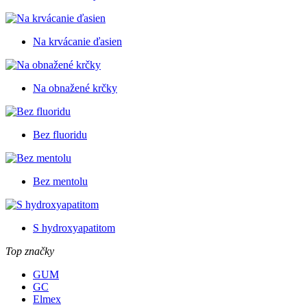
Na krvácanie ďasien
Na obnažené krčky
Bez fluoridu
Bez mentolu
S hydroxyapatitom
Top značky
GUM
GC
Elmex