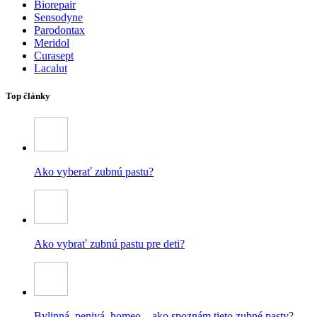
Biorepair
Sensodyne
Parodontax
Meridol
Curasept
Lacalut
Top články
Ako vyberať zubnú pastu?
Ako vybrať zubnú pastu pre deti?
Bylinná, penivá, homeo – ako spoznám tieto zubné pasty?