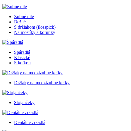
Zubné nite
Bežné
S držiakom (flosspick)
Na mostíky a korunky
Špáradlá
Klasické
S kefkou
Držiaky na medzizubné kefky
Stojančeky
Dentálne zrkadlá