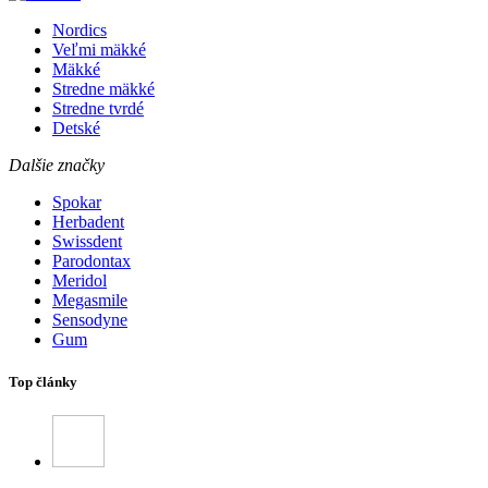
Nordics
Veľmi mäkké
Mäkké
Stredne mäkké
Stredne tvrdé
Detské
Dalšie značky
Spokar
Herbadent
Swissdent
Parodontax
Meridol
Megasmile
Sensodyne
Gum
Top články