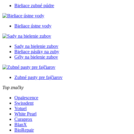
Bieliace zubné púdre
Bieliace ústne vody
Sady na bielenie zubov
Bieliace pásiky na zuby
Gély na bielenie zubov
Zubné pasty pre fajčiarov
Top značky
Opalescence
Swissdent
Yotuel
White Pearl
Curaprox
BlanX
BioRepair