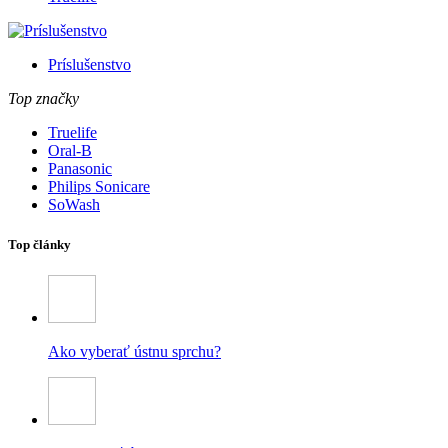
Príslušenstvo
Top značky
Truelife
Oral-B
Panasonic
Philips Sonicare
SoWash
Top články
Ako vyberať ústnu sprchu?