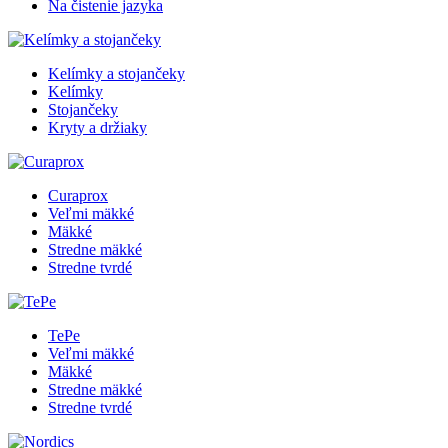
Na čistenie jazyka
Kelímky a stojančeky
Kelímky
Stojančeky
Kryty a držiaky
Curaprox
Veľmi mäkké
Mäkké
Stredne mäkké
Stredne tvrdé
TePe
Veľmi mäkké
Mäkké
Stredne mäkké
Stredne tvrdé