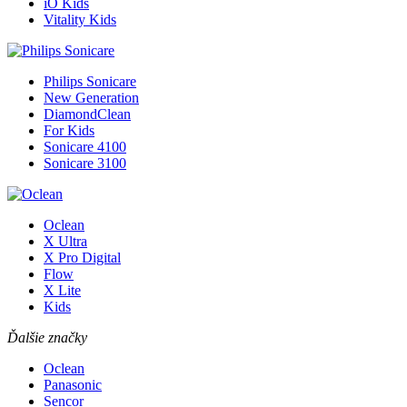
iO Kids
Vitality Kids
Philips Sonicare
New Generation
DiamondClean
For Kids
Sonicare 4100
Sonicare 3100
Oclean
X Ultra
X Pro Digital
Flow
X Lite
Kids
Ďalšie značky
Oclean
Panasonic
Sencor