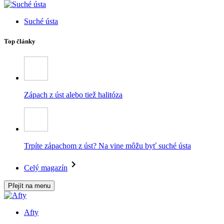
Suché ústa
Top články
Zápach z úst alebo tiež halitóza
Trpíte zápachom z úst? Na vine môžu byť suché ústa
Celý magazín
Přejít na menu
Afty