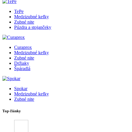
TePe
Medzizubné kefky
Zubné nite
Púzdra a stojančeky
Curaprox
Medzizubné kefky
Zubné nite
Držiaky
Špáradlá
Spokar
Medzizubné kefky
Zubné nite
Top články