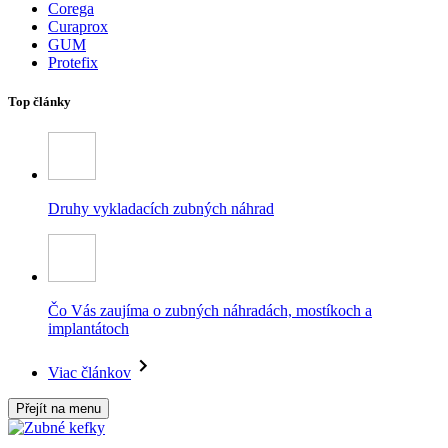
Corega
Curaprox
GUM
Protefix
Top články
Druhy vykladacích zubných náhrad
Čo Vás zaujíma o zubných náhradách, mostíkoch a
implantátoch
Viac článkov
Přejít na menu