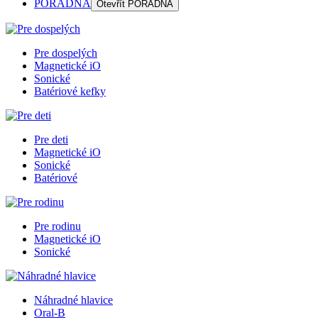
PORADŇA
Otevřít
PORADŇA
Pre dospelých
Magnetické iO
Sonické
Batériové kefky
Pre deti
Magnetické iO
Sonické
Batériové
Pre rodinu
Magnetické iO
Sonické
Náhradné hlavice
Oral-B