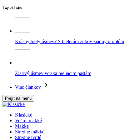
Top články
Krásny biely úsmev? S bielením zubov žiadny problém
Žiarivý úsmev vďaka bieliacim pastám
Viac článkov
Přejít na menu
Klasické
Veľmi mäkké
Mäkké
Stredne mäkké
Stredne tvrdé