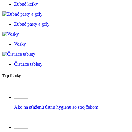
Zubné kefky
Zubné pasty a gély
Vosky
Čistiace tablety
Top články
Ako na sťaženú ústnu hygienu so strojčekom