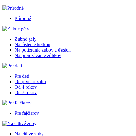
Prírodné
Zubné gély
Na čistenie kefkou
Na potieranie zubov a ďasien
Na prerezávanie zúbkov
Pre deti
Od prvého zubu
Od 4 rokov
Od 7 rokov
Pre fajčiarov
Na citlivé zuby