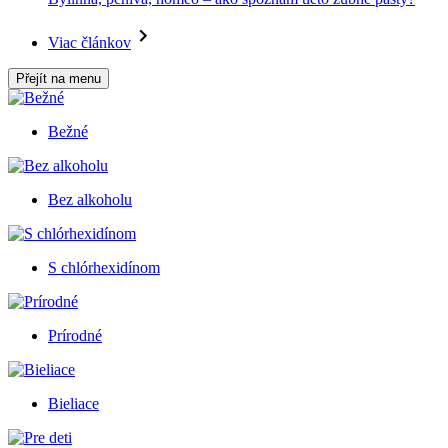
Viac článkov
Přejít na menu
Bežné
Bez alkoholu
S chlórhexidínom
Prírodné
Bieliace