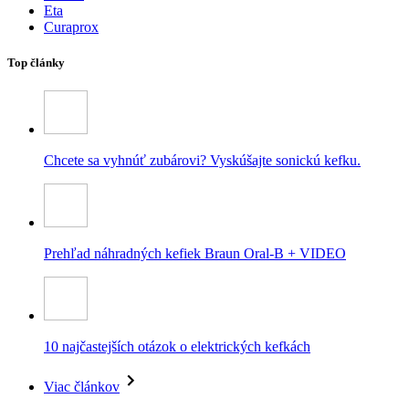
Eta
Curaprox
Top články
Chcete sa vyhnúť zubárovi? Vyskúšajte sonickú kefku.
Prehľad náhradných kefiek Braun Oral-B + VIDEO
10 najčastejších otázok o elektrických kefkách
Viac článkov