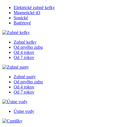
Elektrické zubné kefky
Magnetické iO
Sonické
Batériové
Zubné kefky
Od prvého zubu
Od 4 rokov
Od 7 rokov
Zubné pasty
Od prvého zubu
Od 4 rokov
Od 7 rokov
Ústne vody