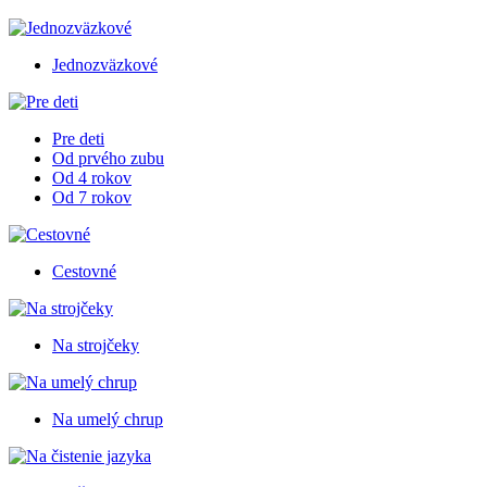
Jednozväzkové
Pre deti
Od prvého zubu
Od 4 rokov
Od 7 rokov
Cestovné
Na strojčeky
Na umelý chrup