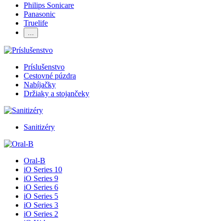
Philips Sonicare
Panasonic
Truelife
…
Príslušenstvo
Cestovné púzdra
Nabíjačky
Držiaky a stojančeky
Sanitizéry
Oral-B
iO Series 10
iO Series 9
iO Series 6
iO Series 5
iO Series 3
iO Series 2