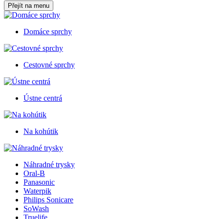
Přejít na menu
Domáce sprchy
Cestovné sprchy
Ústne centrá
Na kohútik
Náhradné trysky
Oral-B
Panasonic
Waterpik
Philips Sonicare
SoWash
Truelife