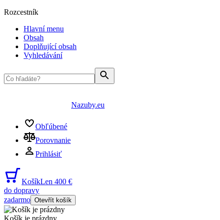
Rozcestník
Hlavní menu
Obsah
Doplňující obsah
Vyhledávání
Nazuby.eu
Obľúbené
Porovnanie
Prihlásiť
Košík
Len 400 €
do dopravy
zadarmo
Otevřít košík
Košík je prázdny
...