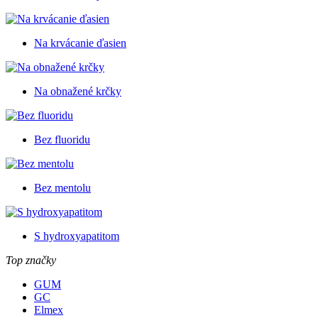
Na krvácanie ďasien
Na obnažené krčky
Bez fluoridu
Bez mentolu
S hydroxyapatitom
Top značky
GUM
GC
Elmex