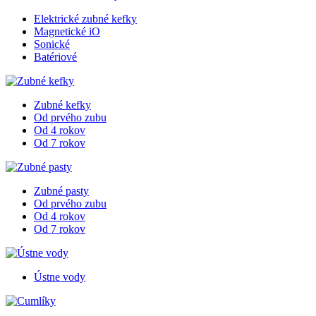
Elektrické zubné kefky
Magnetické iO
Sonické
Batériové
Zubné kefky
Od prvého zubu
Od 4 rokov
Od 7 rokov
Zubné pasty
Od prvého zubu
Od 4 rokov
Od 7 rokov
Ústne vody