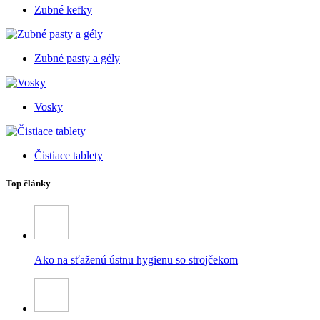
Zubné kefky
Zubné pasty a gély
Vosky
Čistiace tablety
Top články
Ako na sťaženú ústnu hygienu so strojčekom