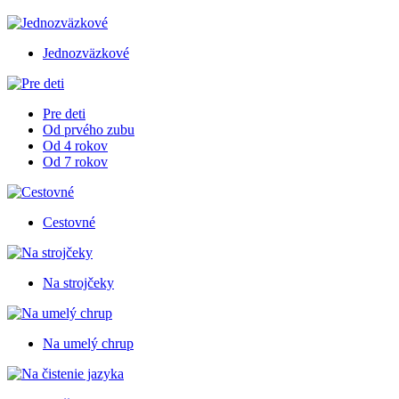
Jednozväzkové
Pre deti
Od prvého zubu
Od 4 rokov
Od 7 rokov
Cestovné
Na strojčeky
Na umelý chrup