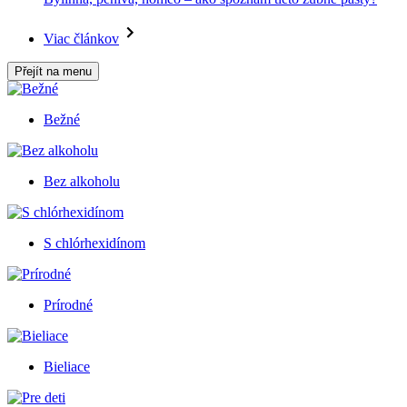
Viac článkov
Přejít na menu
Bežné
Bez alkoholu
S chlórhexidínom
Prírodné
Bieliace