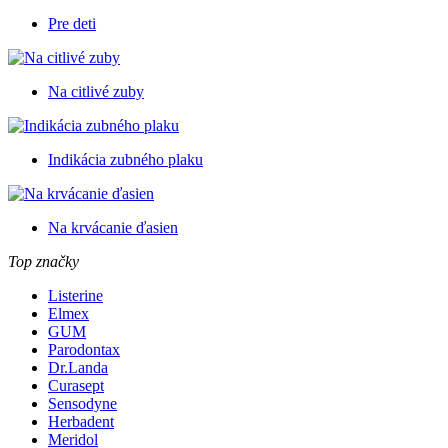
Pre deti
Na citlivé zuby
Indikácia zubného plaku
Na krvácanie ďasien
Top značky
Listerine
Elmex
GUM
Parodontax
Dr.Landa
Curasept
Sensodyne
Herbadent
Meridol