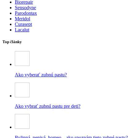
Biorepair
Sensodyne
Parodontax
Meridol
Curasept
Lacalut
Top články
Ako vyberať zubnú pastu?
Ako vybrať zubnú pastu pre deti?
Bylinná, penivá, homeo – ako spoznám tieto zubné pasty?