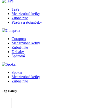
TePe
Medzizubné kefky
Zubné nite
Púzdra a stojančeky
Curaprox
Medzizubné kefky
Zubné nite
Držiaky
Špáradlá
Spokar
Medzizubné kefky
Zubné nite
Top články