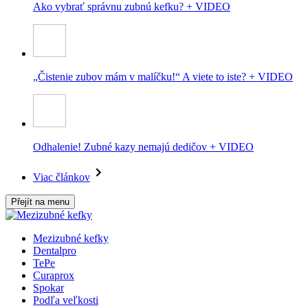
Ako vybrať správnu zubnú kefku? + VIDEO
„Čistenie zubov mám v malíčku!“ A viete to iste? + VIDEO
Odhalenie! Zubné kazy nemajú dedičov + VIDEO
Viac článkov
Přejít na menu
Mezizubné kefky
Dentalpro
TePe
Curaprox
Spokar
Podľa veľkosti