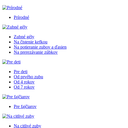
Prírodné
Zubné gély
Na čistenie kefkou
Na potieranie zubov a ďasien
Na prerezávanie zúbkov
Pre deti
Od prvého zubu
Od 4 rokov
Od 7 rokov
Pre fajčiarov
Na citlivé zuby