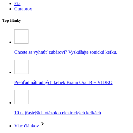
Eta
Curaprox
Top články
Chcete sa vyhnúť zubárovi? Vyskúšajte sonickú kefku.
Prehľad náhradných kefiek Braun Oral-B + VIDEO
10 najčastejších otázok o elektrických kefkách
Viac článkov