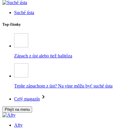
Suché ústa
Top články
Zápach z úst alebo tiež halitóza
Trpíte zápachom z úst? Na vine môžu byť suché ústa
Celý magazín
Přejít na menu
Afty