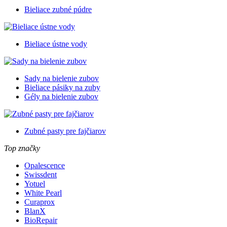
Bieliace zubné púdre
Bieliace ústne vody
Sady na bielenie zubov
Bieliace pásiky na zuby
Gély na bielenie zubov
Zubné pasty pre fajčiarov
Top značky
Opalescence
Swissdent
Yotuel
White Pearl
Curaprox
BlanX
BioRepair