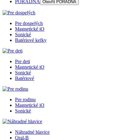
PORADŇA
Otevřít
PORADŇA
Pre dospelých
Magnetické iO
Sonické
Batériové kefky
Pre deti
Magnetické iO
Sonické
Batériové
Pre rodinu
Magnetické iO
Sonické
Náhradné hlavice
Oral-B