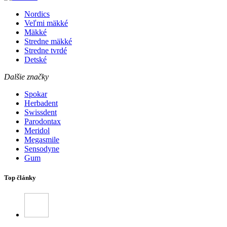
Nordics
Veľmi mäkké
Mäkké
Stredne mäkké
Stredne tvrdé
Detské
Dalšie značky
Spokar
Herbadent
Swissdent
Parodontax
Meridol
Megasmile
Sensodyne
Gum
Top články