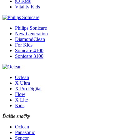
iO Kids
Vitality Kids
Philips Sonicare
New Generation
DiamondClean
For Kids
Sonicare 4100
Sonicare 3100
Oclean
X Ultra
X Pro Digital
Flow
X Lite
Kids
Ďalšie značky
Oclean
Panasonic
Sencor