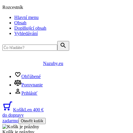
Rozcestník
Hlavní menu
Obsah
Doplňující obsah
Vyhledávání
Nazuby.eu
Obľúbené
Porovnanie
Prihlásiť
Košík
Len 400 €
do dopravy
zadarmo
Otevřít košík
Košík je prázdny
...