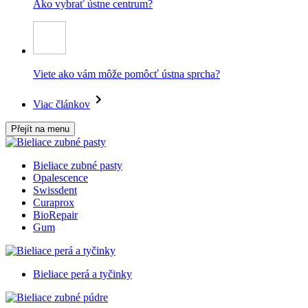
Ako vybrať ústne centrum?
Viete ako vám môže pomôcť ústna sprcha?
Viac článkov
Přejít na menu
Bieliace zubné pasty
Opalescence
Swissdent
Curaprox
BioRepair
Gum
Bieliace perá a tyčinky