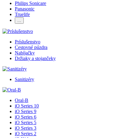
Philips Sonicare
Panasonic
Truelife
…
Príslušenstvo
Cestovné púzdra
Nabíjačky
Držiaky a stojančeky
Sanitizéry
Oral-B
iO Series 10
iO Series 9
iO Series 6
iO Series 5
iO Series 3
iO Series 2