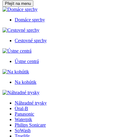
Přejít na menu
Domáce sprchy
Cestovné sprchy
Ústne centrá
Na kohútik
Náhradné trysky
Oral-B
Panasonic
Waterpik
Philips Sonicare
SoWash
Truelife