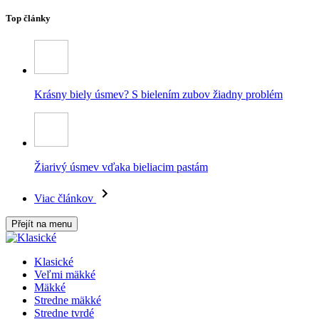
Top články
Krásny biely úsmev? S bielením zubov žiadny problém
Žiarivý úsmev vďaka bieliacim pastám
Viac článkov
Přejít na menu
Klasické
Veľmi mäkké
Mäkké
Stredne mäkké
Stredne tvrdé