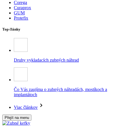
Corega
Curaprox
GUM
Protefix
Top články
Druhy vykladacích zubných náhrad
Čo Vás zaujíma o zubných náhradách, mostíkoch a
implantátoch
Viac článkov
Přejít na menu