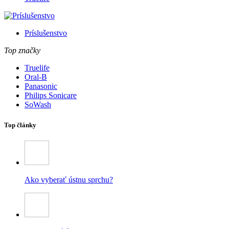
Príslušenstvo
Top značky
Truelife
Oral-B
Panasonic
Philips Sonicare
SoWash
Top články
Ako vyberať ústnu sprchu?