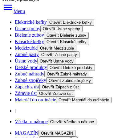
Menu
Elektrické kefky
Otevřít
Elektrické kefky
Ústne sprchy
Otevřít
Ústne sprchy
Bielenie zubov
Otevřít
Bielenie zubov
Klasické kefky
Otevřít
Klasické kefky
Medzizubie
Otevřít
Medzizubie
Zubné pasty
Otevřít
Zubné pasty
Ústne vody
Otevřít
Ústne vody
Detské produkty
Otevřít
Detské produkty
Zubné náhrady
Otevřít
Zubné náhrady
Zubné strojčeky
Otevřít
Zubné strojčeky
Zápach z úst
Otevřít
Zápach z úst
Zdravie úst
Otevřít
Zdravie úst
Materiál do ordinácie
Otevřít
Materiál do ordinácie
|
Všetko o nákupe
Otevřít
Všetko o nákupe
MAGAZÍN
Otevřít
MAGAZÍN