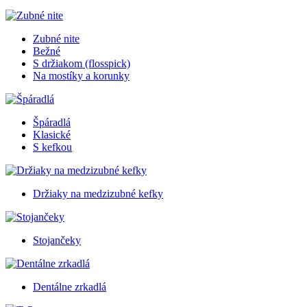
Zubné nite
Bežné
S držiakom (flosspick)
Na mostíky a korunky
Špáradlá
Klasické
S kefkou
Držiaky na medzizubné kefky
Stojančeky
Dentálne zrkadlá