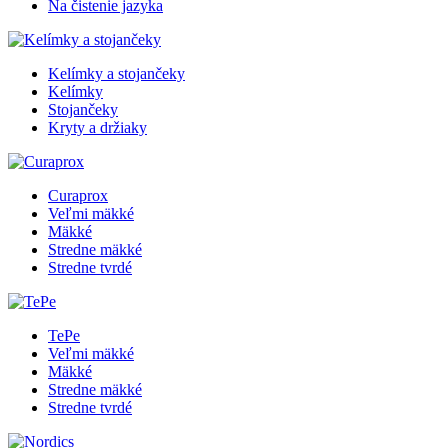
Na čistenie jazyka
Kelímky a stojančeky
Kelímky
Stojančeky
Kryty a držiaky
Curaprox
Veľmi mäkké
Mäkké
Stredne mäkké
Stredne tvrdé
TePe
Veľmi mäkké
Mäkké
Stredne mäkké
Stredne tvrdé