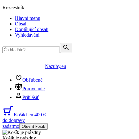
Rozcestník
Hlavní menu
Obsah
Doplňující obsah
Vyhledávání
Nazuby.eu
Obľúbené
Porovnanie
Prihlásiť
Košík
Len 400 €
do dopravy
zadarmo
Otevřít košík
Košík je prázdny
...