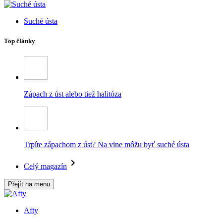
Suché ústa
Top články
Zápach z úst alebo tiež halitóza
Trpíte zápachom z úst? Na vine môžu byť suché ústa
Celý magazín
Přejít na menu
Afty