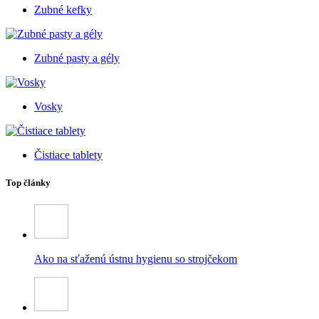
Zubné kefky
Zubné pasty a gély
Vosky
Čistiace tablety
Top články
Ako na sťaženú ústnu hygienu so strojčekom