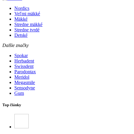
Nordics
Veľmi mäkké
Mäkké
Stredne mäkké
Stredne tvrdé
Detské
Dalšie značky
Spokar
Herbadent
Swissdent
Parodontax
Meridol
Megasmile
Sensodyne
Gum
Top články