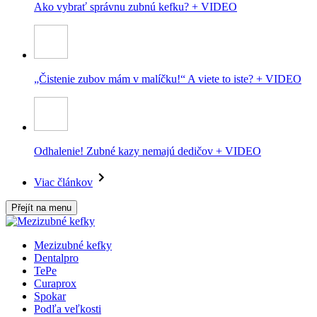
Ako vybrať správnu zubnú kefku? + VIDEO
„Čistenie zubov mám v malíčku!“ A viete to iste? + VIDEO
Odhalenie! Zubné kazy nemajú dedičov + VIDEO
Viac článkov
Přejít na menu
Mezizubné kefky
Dentalpro
TePe
Curaprox
Spokar
Podľa veľkosti