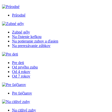
Prírodné
Zubné gély
Na čistenie kefkou
Na potieranie zubov a ďasien
Na prerezávanie zúbkov
Pre deti
Od prvého zubu
Od 4 rokov
Od 7 rokov
Pre fajčiarov
Na citlivé zuby