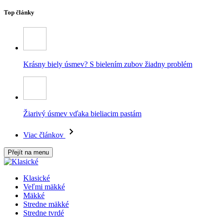
Top články
Krásny biely úsmev? S bielením zubov žiadny problém
Žiarivý úsmev vďaka bieliacim pastám
Viac článkov
Přejít na menu
Klasické
Veľmi mäkké
Mäkké
Stredne mäkké
Stredne tvrdé