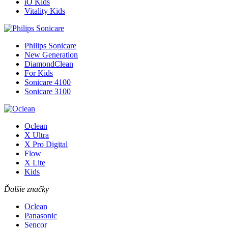
iO Kids
Vitality Kids
Philips Sonicare
New Generation
DiamondClean
For Kids
Sonicare 4100
Sonicare 3100
Oclean
X Ultra
X Pro Digital
Flow
X Lite
Kids
Ďalšie značky
Oclean
Panasonic
Sencor