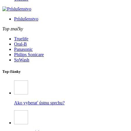
Príslušenstvo
Top značky
Truelife
Oral-B
Panasonic
Philips Sonicare
SoWash
Top články
Ako vyberať ústnu sprchu?