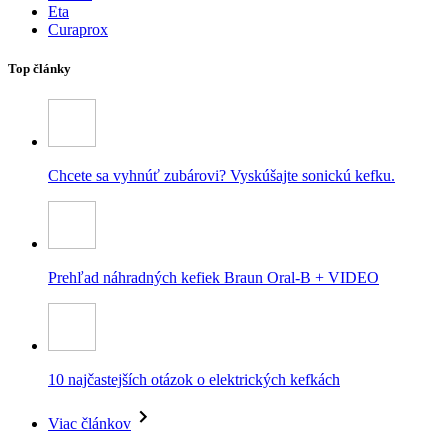
Eta
Curaprox
Top články
Chcete sa vyhnúť zubárovi? Vyskúšajte sonickú kefku.
Prehľad náhradných kefiek Braun Oral-B + VIDEO
10 najčastejších otázok o elektrických kefkách
Viac článkov