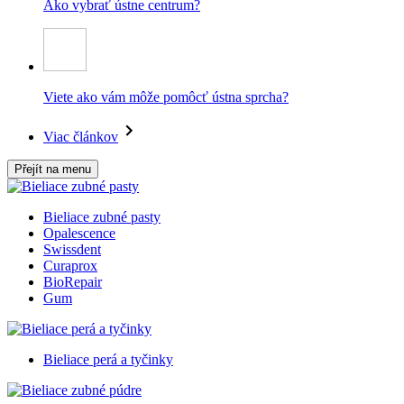
Ako vybrať ústne centrum?
Viete ako vám môže pomôcť ústna sprcha?
Viac článkov
Přejít na menu
Bieliace zubné pasty
Opalescence
Swissdent
Curaprox
BioRepair
Gum
Bieliace perá a tyčinky