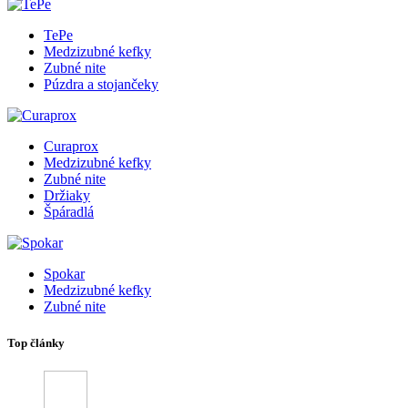
TePe
Medzizubné kefky
Zubné nite
Púzdra a stojančeky
Curaprox
Medzizubné kefky
Zubné nite
Držiaky
Špáradlá
Spokar
Medzizubné kefky
Zubné nite
Top články