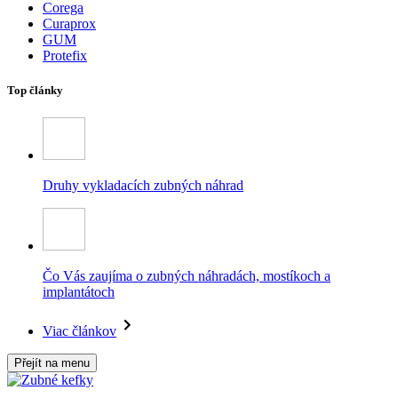
Corega
Curaprox
GUM
Protefix
Top články
Druhy vykladacích zubných náhrad
Čo Vás zaujíma o zubných náhradách, mostíkoch a
implantátoch
Viac článkov
Přejít na menu