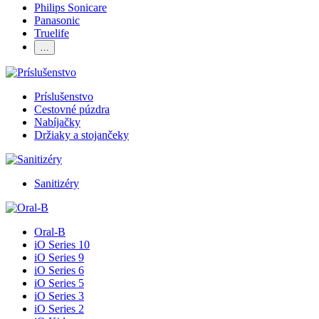
Philips Sonicare
Panasonic
Truelife
…
Príslušenstvo
Cestovné púzdra
Nabíjačky
Držiaky a stojančeky
Sanitizéry
Oral-B
iO Series 10
iO Series 9
iO Series 6
iO Series 5
iO Series 3
iO Series 2