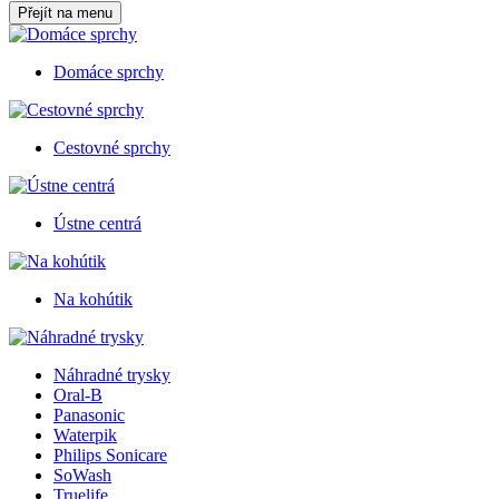
Přejít na menu
Domáce sprchy
Cestovné sprchy
Ústne centrá
Na kohútik
Náhradné trysky
Oral-B
Panasonic
Waterpik
Philips Sonicare
SoWash
Truelife