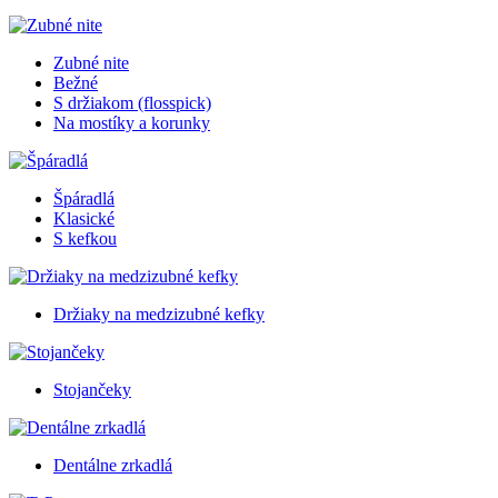
Zubné nite
Bežné
S držiakom (flosspick)
Na mostíky a korunky
Špáradlá
Klasické
S kefkou
Držiaky na medzizubné kefky
Stojančeky
Dentálne zrkadlá