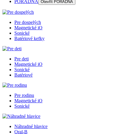
PORADŇA
Otevřít
PORADŇA
Pre dospelých
Magnetické iO
Sonické
Batériové kefky
Pre deti
Magnetické iO
Sonické
Batériové
Pre rodinu
Magnetické iO
Sonické
Náhradné hlavice
Oral-B