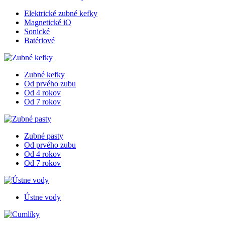
Elektrické zubné kefky
Magnetické iO
Sonické
Batériové
Zubné kefky
Od prvého zubu
Od 4 rokov
Od 7 rokov
Zubné pasty
Od prvého zubu
Od 4 rokov
Od 7 rokov
Ústne vody