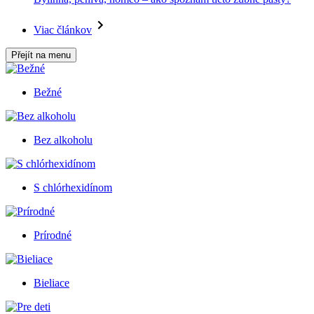
Viac článkov
Přejít na menu
Bežné
Bez alkoholu
S chlórhexidínom
Prírodné
Bieliace