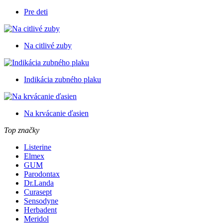
Pre deti
Na citlivé zuby
Indikácia zubného plaku
Na krvácanie ďasien
Top značky
Listerine
Elmex
GUM
Parodontax
Dr.Landa
Curasept
Sensodyne
Herbadent
Meridol