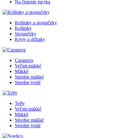
Na čistenie jazyka
Kelímky a stojančeky
Kelímky
Stojančeky
Kryty a držiaky
Curaprox
Veľmi mäkké
Mäkké
Stredne mäkké
Stredne tvrdé
TePe
Veľmi mäkké
Mäkké
Stredne mäkké
Stredne tvrdé