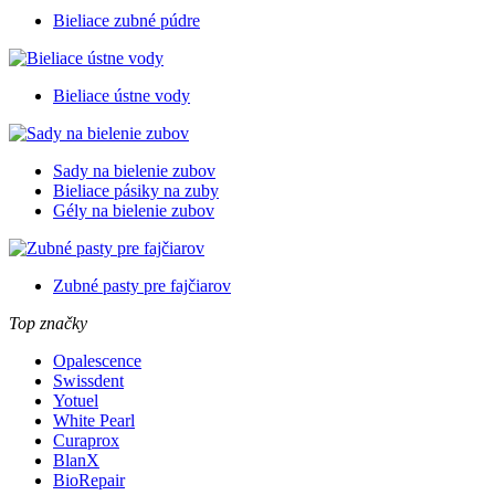
Bieliace zubné púdre
Bieliace ústne vody
Sady na bielenie zubov
Bieliace pásiky na zuby
Gély na bielenie zubov
Zubné pasty pre fajčiarov
Top značky
Opalescence
Swissdent
Yotuel
White Pearl
Curaprox
BlanX
BioRepair