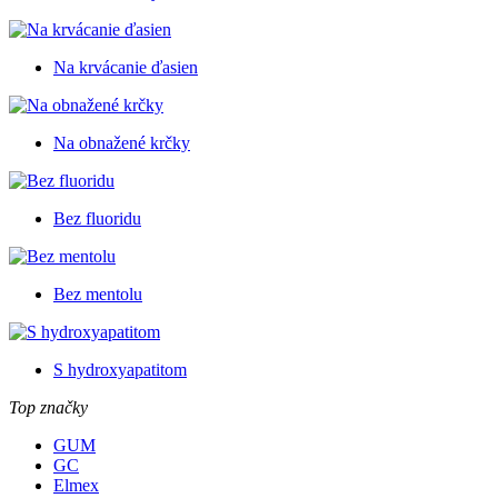
Na krvácanie ďasien
Na obnažené krčky
Bez fluoridu
Bez mentolu
S hydroxyapatitom
Top značky
GUM
GC
Elmex