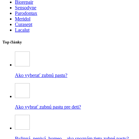
Biorepair
Sensodyne
Parodontax
Meridol
Curasept
Lacalut
Top články
Ako vyberať zubnú pastu?
Ako vybrať zubnú pastu pre deti?
Bylinná, penivá, homeo – ako spoznám tieto zubné pasty?