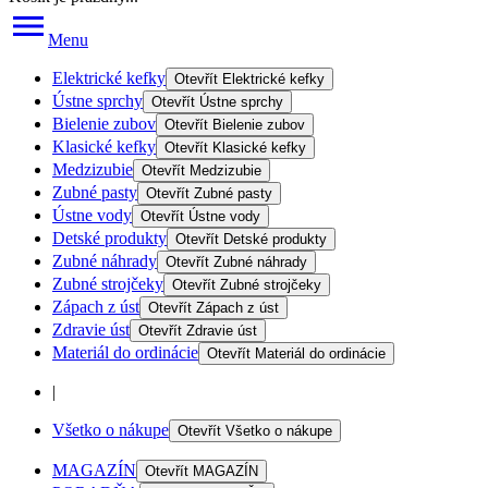
Menu
Elektrické kefky
Otevřít
Elektrické kefky
Ústne sprchy
Otevřít
Ústne sprchy
Bielenie zubov
Otevřít
Bielenie zubov
Klasické kefky
Otevřít
Klasické kefky
Medzizubie
Otevřít
Medzizubie
Zubné pasty
Otevřít
Zubné pasty
Ústne vody
Otevřít
Ústne vody
Detské produkty
Otevřít
Detské produkty
Zubné náhrady
Otevřít
Zubné náhrady
Zubné strojčeky
Otevřít
Zubné strojčeky
Zápach z úst
Otevřít
Zápach z úst
Zdravie úst
Otevřít
Zdravie úst
Materiál do ordinácie
Otevřít
Materiál do ordinácie
|
Všetko o nákupe
Otevřít
Všetko o nákupe
MAGAZÍN
Otevřít
MAGAZÍN