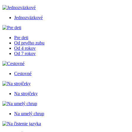
Jednozväzkové
Pre deti
Od prvého zubu
Od 4 rokov
Od 7 rokov
Cestovné
Na strojčeky
Na umelý chrup