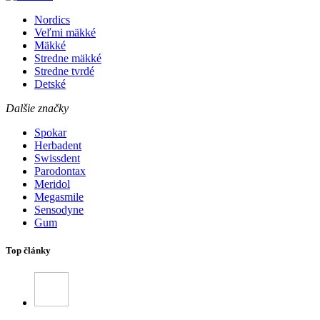
Nordics
Veľmi mäkké
Mäkké
Stredne mäkké
Stredne tvrdé
Detské
Dalšie značky
Spokar
Herbadent
Swissdent
Parodontax
Meridol
Megasmile
Sensodyne
Gum
Top články