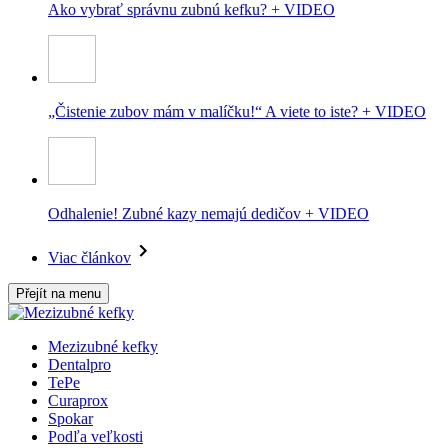
Ako vybrať správnu zubnú kefku? + VIDEO
„Čistenie zubov mám v malíčku!“ A viete to iste? + VIDEO
Odhalenie! Zubné kazy nemajú dedičov + VIDEO
Viac článkov
Přejít na menu
Mezizubné kefky
Dentalpro
TePe
Curaprox
Spokar
Podľa veľkosti