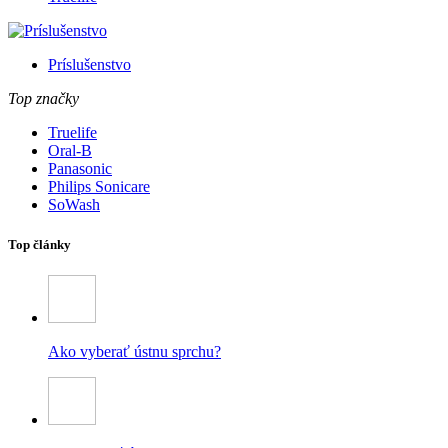
Príslušenstvo
Top značky
Truelife
Oral-B
Panasonic
Philips Sonicare
SoWash
Top články
Ako vyberať ústnu sprchu?