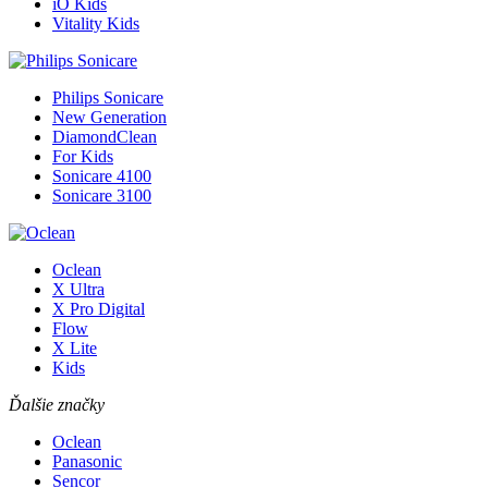
iO Kids
Vitality Kids
Philips Sonicare
New Generation
DiamondClean
For Kids
Sonicare 4100
Sonicare 3100
Oclean
X Ultra
X Pro Digital
Flow
X Lite
Kids
Ďalšie značky
Oclean
Panasonic
Sencor