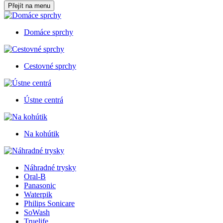
Přejít na menu
Domáce sprchy
Cestovné sprchy
Ústne centrá
Na kohútik
Náhradné trysky
Oral-B
Panasonic
Waterpik
Philips Sonicare
SoWash
Truelife