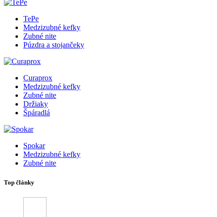
TePe
Medzizubné kefky
Zubné nite
Púzdra a stojančeky
Curaprox
Medzizubné kefky
Zubné nite
Držiaky
Špáradlá
Spokar
Medzizubné kefky
Zubné nite
Top články