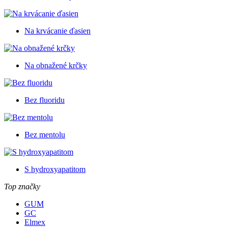
Na krvácanie ďasien
Na obnažené krčky
Bez fluoridu
Bez mentolu
S hydroxyapatitom
Top značky
GUM
GC
Elmex