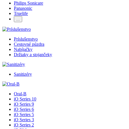
Philips Sonicare
Panasonic
Truelife
…
Príslušenstvo
Cestovné púzdra
Nabíjačky
Držiaky a stojančeky
Sanitizéry
Oral-B
iO Series 10
iO Series 9
iO Series 6
iO Series 5
iO Series 3
iO Series 2