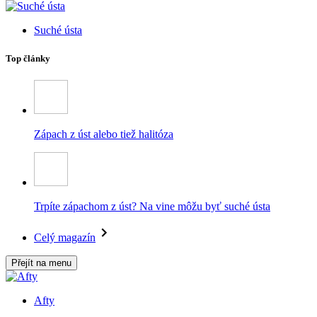
Suché ústa
Top články
Zápach z úst alebo tiež halitóza
Trpíte zápachom z úst? Na vine môžu byť suché ústa
Celý magazín
Přejít na menu
Afty