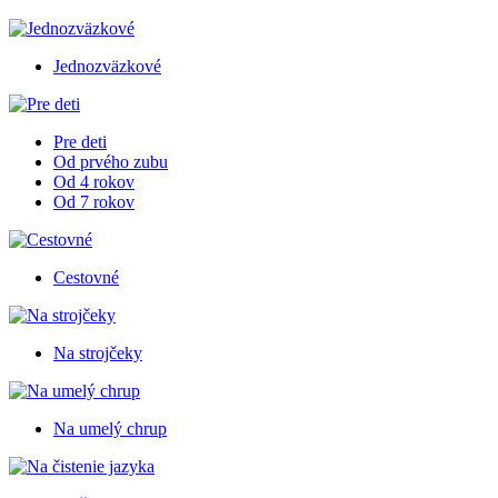
Jednozväzkové
Pre deti
Od prvého zubu
Od 4 rokov
Od 7 rokov
Cestovné
Na strojčeky
Na umelý chrup