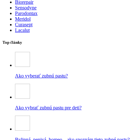
Biorepair
Sensodyne
Parodontax
Meridol
Curasept
Lacalut
Top články
Ako vyberať zubnú pastu?
Ako vybrať zubnú pastu pre deti?
Bylinná, penivá, homeo – ako spoznám tieto zubné pasty?