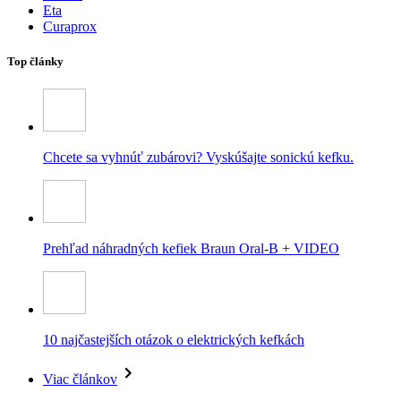
Eta
Curaprox
Top články
Chcete sa vyhnúť zubárovi? Vyskúšajte sonickú kefku.
Prehľad náhradných kefiek Braun Oral-B + VIDEO
10 najčastejších otázok o elektrických kefkách
Viac článkov