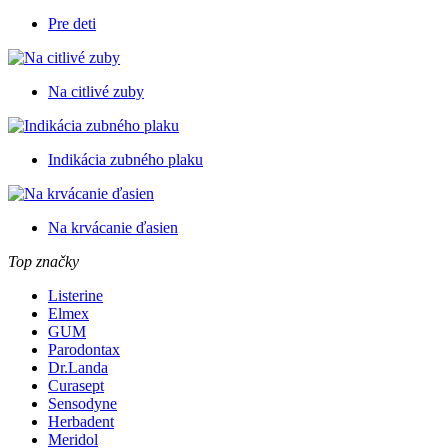
Pre deti
Na citlivé zuby
Indikácia zubného plaku
Na krvácanie ďasien
Top značky
Listerine
Elmex
GUM
Parodontax
Dr.Landa
Curasept
Sensodyne
Herbadent
Meridol