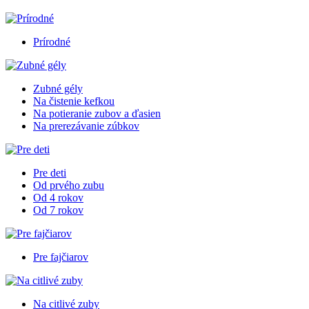
Prírodné
Zubné gély
Na čistenie kefkou
Na potieranie zubov a ďasien
Na prerezávanie zúbkov
Pre deti
Od prvého zubu
Od 4 rokov
Od 7 rokov
Pre fajčiarov
Na citlivé zuby