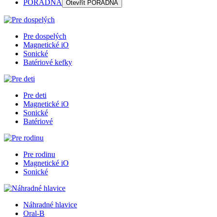
PORADŇA
Otevřít
PORADŇA
Pre dospelých
Magnetické iO
Sonické
Batériové kefky
Pre deti
Magnetické iO
Sonické
Batériové
Pre rodinu
Magnetické iO
Sonické
Náhradné hlavice
Oral-B