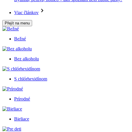
Viac článkov
Přejít na menu
Bežné
Bez alkoholu
S chlórhexidínom
Prírodné
Bieliace