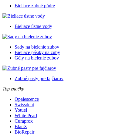
Bieliace zubné púdre
Bieliace ústne vody
Sady na bielenie zubov
Bieliace pásiky na zuby
Gély na bielenie zubov
Zubné pasty pre fajčiarov
Top značky
Opalescence
Swissdent
Yotuel
White Pearl
Curaprox
BlanX
BioRepair