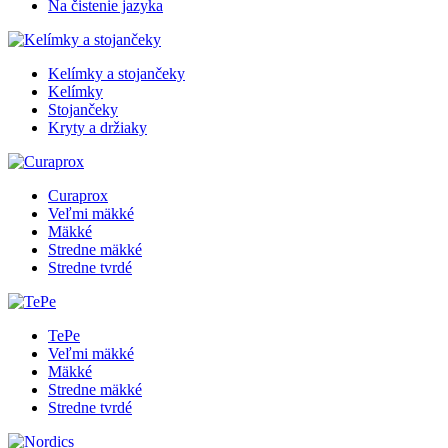
Na čistenie jazyka
Kelímky a stojančeky
Kelímky
Stojančeky
Kryty a držiaky
Curaprox
Veľmi mäkké
Mäkké
Stredne mäkké
Stredne tvrdé
TePe
Veľmi mäkké
Mäkké
Stredne mäkké
Stredne tvrdé