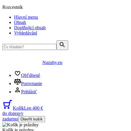
Rozcestník
Hlavní menu
Obsah
Doplňující obsah
Vyhledávání
Nazuby.eu
Obľúbené
Porovnanie
Prihlásiť
Košík
Len 400 €
do dopravy
zadarmo
Otevřít košík
Košík je prázdny
...