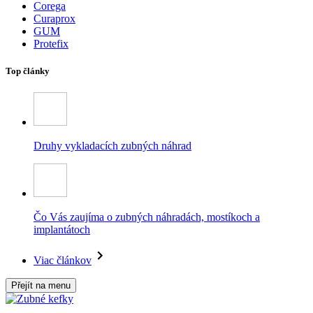
Corega
Curaprox
GUM
Protefix
Top články
Druhy vykladacích zubných náhrad
Čo Vás zaujíma o zubných náhradách, mostíkoch a
implantátoch
Viac článkov
Přejít na menu