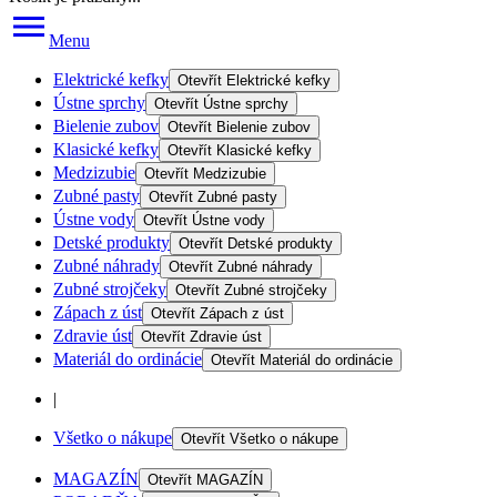
Menu
Elektrické kefky
Otevřít
Elektrické kefky
Ústne sprchy
Otevřít
Ústne sprchy
Bielenie zubov
Otevřít
Bielenie zubov
Klasické kefky
Otevřít
Klasické kefky
Medzizubie
Otevřít
Medzizubie
Zubné pasty
Otevřít
Zubné pasty
Ústne vody
Otevřít
Ústne vody
Detské produkty
Otevřít
Detské produkty
Zubné náhrady
Otevřít
Zubné náhrady
Zubné strojčeky
Otevřít
Zubné strojčeky
Zápach z úst
Otevřít
Zápach z úst
Zdravie úst
Otevřít
Zdravie úst
Materiál do ordinácie
Otevřít
Materiál do ordinácie
|
Všetko o nákupe
Otevřít
Všetko o nákupe
MAGAZÍN
Otevřít
MAGAZÍN