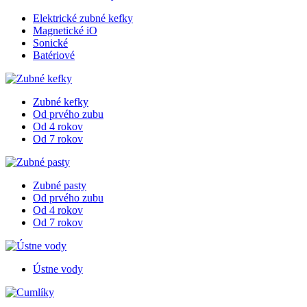
Elektrické zubné kefky
Magnetické iO
Sonické
Batériové
Zubné kefky
Od prvého zubu
Od 4 rokov
Od 7 rokov
Zubné pasty
Od prvého zubu
Od 4 rokov
Od 7 rokov
Ústne vody