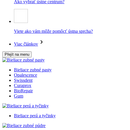
Ako vybrať ústne centrum?
Viete ako vám môže pomôcť ústna sprcha?
Viac článkov
Přejít na menu
Bieliace zubné pasty
Opalescence
Swissdent
Curaprox
BioRepair
Gum
Bieliace perá a tyčinky