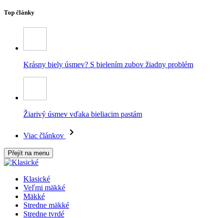
Top články
Krásny biely úsmev? S bielením zubov žiadny problém
Žiarivý úsmev vďaka bieliacim pastám
Viac článkov
Přejít na menu
Klasické
Veľmi mäkké
Mäkké
Stredne mäkké
Stredne tvrdé