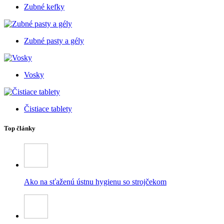
Zubné kefky
Zubné pasty a gély
Vosky
Čistiace tablety
Top články
Ako na sťaženú ústnu hygienu so strojčekom