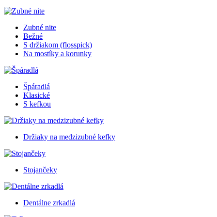
Zubné nite
Bežné
S držiakom (flosspick)
Na mostíky a korunky
Špáradlá
Klasické
S kefkou
Držiaky na medzizubné kefky
Stojančeky
Dentálne zrkadlá