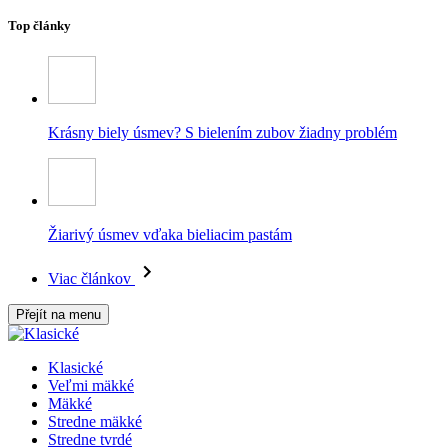
Top články
Krásny biely úsmev? S bielením zubov žiadny problém
Žiarivý úsmev vďaka bieliacim pastám
Viac článkov
Přejít na menu
Klasické
Veľmi mäkké
Mäkké
Stredne mäkké
Stredne tvrdé