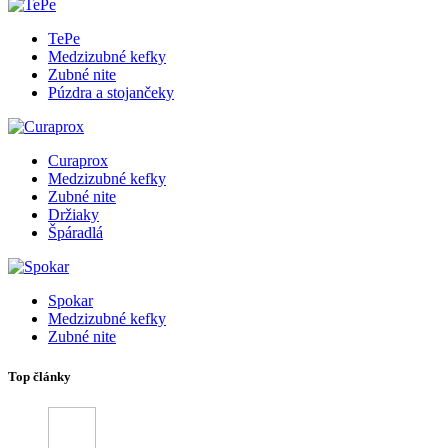
TePe
Medzizubné kefky
Zubné nite
Púzdra a stojančeky
Curaprox
Medzizubné kefky
Zubné nite
Držiaky
Špáradlá
Spokar
Medzizubné kefky
Zubné nite
Top články