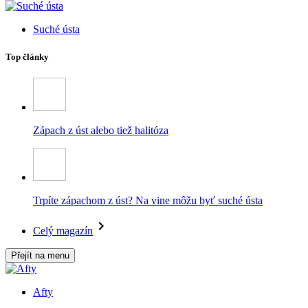
Suché ústa
Top články
Zápach z úst alebo tiež halitóza
Trpíte zápachom z úst? Na vine môžu byť suché ústa
Celý magazín
Přejít na menu
Afty