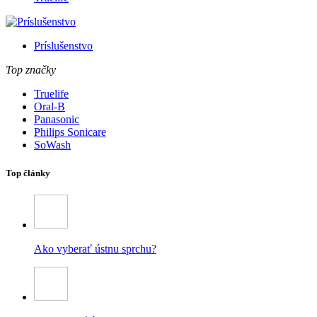
Príslušenstvo
Top značky
Truelife
Oral-B
Panasonic
Philips Sonicare
SoWash
Top články
Ako vyberať ústnu sprchu?