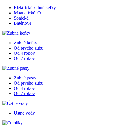
Elektrické zubné kefky
Magnetické iO
Sonické
Batériové
Zubné kefky
Od prvého zubu
Od 4 rokov
Od 7 rokov
Zubné pasty
Od prvého zubu
Od 4 rokov
Od 7 rokov
Ústne vody