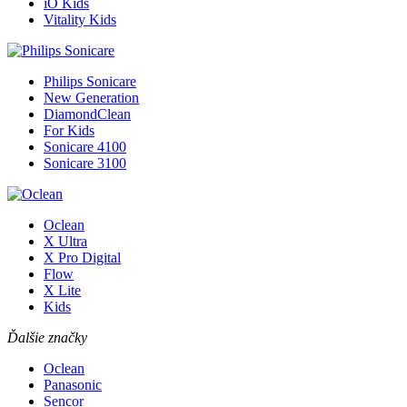
iO Kids
Vitality Kids
Philips Sonicare
New Generation
DiamondClean
For Kids
Sonicare 4100
Sonicare 3100
Oclean
X Ultra
X Pro Digital
Flow
X Lite
Kids
Ďalšie značky
Oclean
Panasonic
Sencor