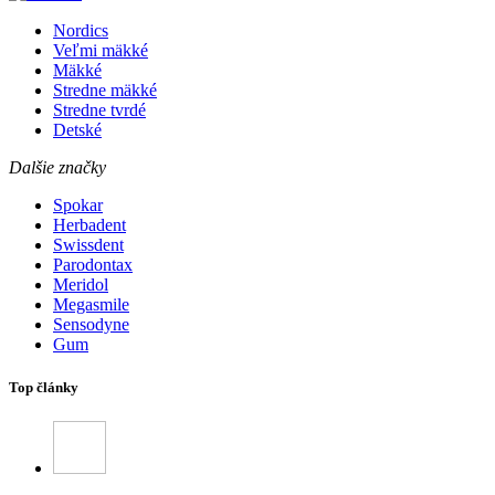
Nordics
Veľmi mäkké
Mäkké
Stredne mäkké
Stredne tvrdé
Detské
Dalšie značky
Spokar
Herbadent
Swissdent
Parodontax
Meridol
Megasmile
Sensodyne
Gum
Top články