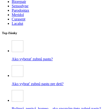
Biorepair
Sensodyne
Parodontax
Meridol
Curasept
Lacalut
Top články
Ako vyberať zubnú pastu?
Ako vybrať zubnú pastu pre deti?
Bylinná, penivá, homeo – ako spoznám tieto zubné pasty?