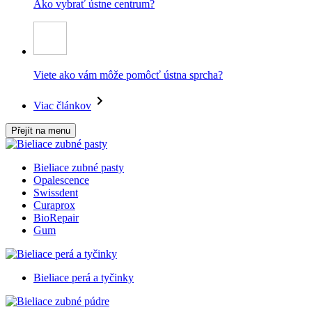
Ako vybrať ústne centrum?
Viete ako vám môže pomôcť ústna sprcha?
Viac článkov
Přejít na menu
Bieliace zubné pasty
Opalescence
Swissdent
Curaprox
BioRepair
Gum
Bieliace perá a tyčinky