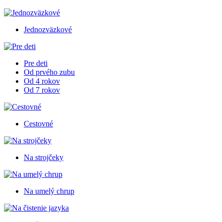
Jednozväzkové
Pre deti
Od prvého zubu
Od 4 rokov
Od 7 rokov
Cestovné
Na strojčeky
Na umelý chrup