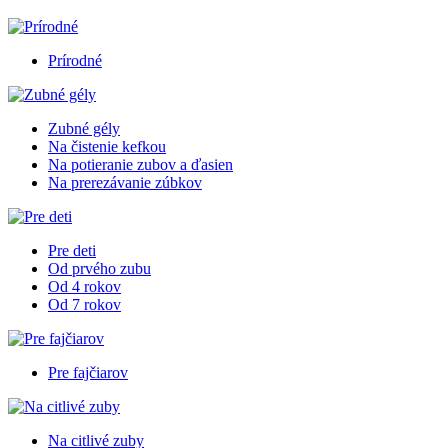
Prírodné
Zubné gély
Na čistenie kefkou
Na potieranie zubov a ďasien
Na prerezávanie zúbkov
Pre deti
Od prvého zubu
Od 4 rokov
Od 7 rokov
Pre fajčiarov
Na citlivé zuby