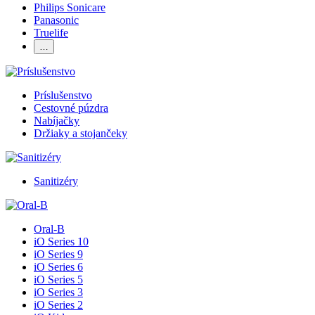
Philips Sonicare
Panasonic
Truelife
…
Príslušenstvo
Cestovné púzdra
Nabíjačky
Držiaky a stojančeky
Sanitizéry
Oral-B
iO Series 10
iO Series 9
iO Series 6
iO Series 5
iO Series 3
iO Series 2