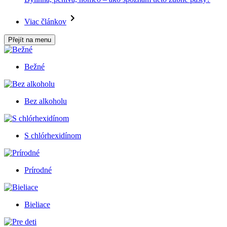
Viac článkov
Přejít na menu
Bežné
Bez alkoholu
S chlórhexidínom
Prírodné
Bieliace