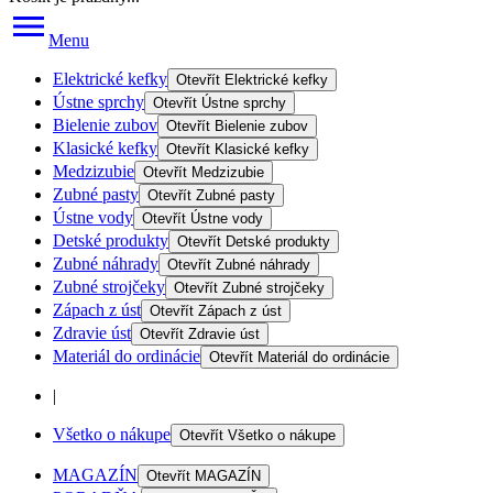
Menu
Elektrické kefky
Otevřít
Elektrické kefky
Ústne sprchy
Otevřít
Ústne sprchy
Bielenie zubov
Otevřít
Bielenie zubov
Klasické kefky
Otevřít
Klasické kefky
Medzizubie
Otevřít
Medzizubie
Zubné pasty
Otevřít
Zubné pasty
Ústne vody
Otevřít
Ústne vody
Detské produkty
Otevřít
Detské produkty
Zubné náhrady
Otevřít
Zubné náhrady
Zubné strojčeky
Otevřít
Zubné strojčeky
Zápach z úst
Otevřít
Zápach z úst
Zdravie úst
Otevřít
Zdravie úst
Materiál do ordinácie
Otevřít
Materiál do ordinácie
|
Všetko o nákupe
Otevřít
Všetko o nákupe
MAGAZÍN
Otevřít
MAGAZÍN