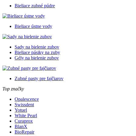
Bieliace zubné púdre
Bieliace ústne vody
Sady na bielenie zubov
Bieliace pásiky na zuby
Gély na bielenie zubov
Zubné pasty pre fajčiarov
Top značky
Opalescence
Swissdent
Yotuel
White Pearl
Curaprox
BlanX
BioRepair