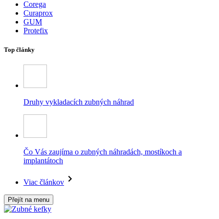
Corega
Curaprox
GUM
Protefix
Top články
Druhy vykladacích zubných náhrad
Čo Vás zaujíma o zubných náhradách, mostíkoch a
implantátoch
Viac článkov
Přejít na menu