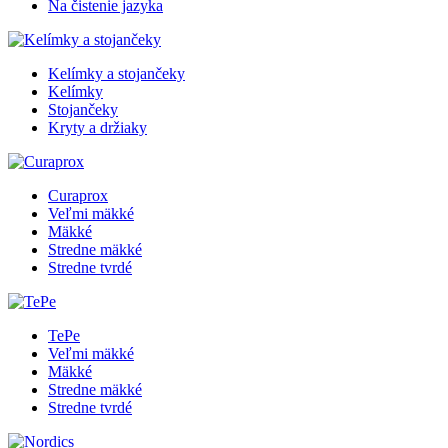
Na čistenie jazyka
Kelímky a stojančeky
Kelímky
Stojančeky
Kryty a držiaky
Curaprox
Veľmi mäkké
Mäkké
Stredne mäkké
Stredne tvrdé
TePe
Veľmi mäkké
Mäkké
Stredne mäkké
Stredne tvrdé