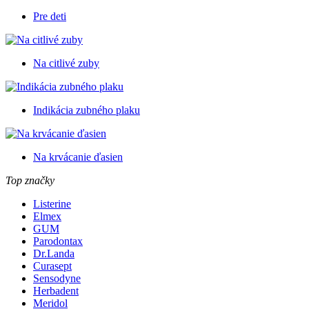
Pre deti
Na citlivé zuby
Indikácia zubného plaku
Na krvácanie ďasien
Top značky
Listerine
Elmex
GUM
Parodontax
Dr.Landa
Curasept
Sensodyne
Herbadent
Meridol