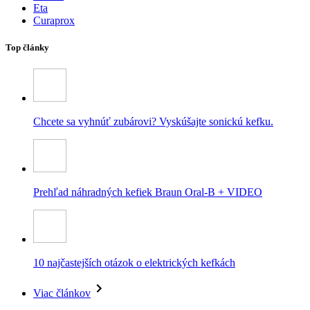
Eta
Curaprox
Top články
Chcete sa vyhnúť zubárovi? Vyskúšajte sonickú kefku.
Prehľad náhradných kefiek Braun Oral-B + VIDEO
10 najčastejších otázok o elektrických kefkách
Viac článkov