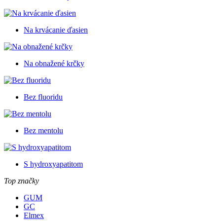
Na krvácanie ďasien
Na obnažené krčky
Bez fluoridu
Bez mentolu
S hydroxyapatitom
Top značky
GUM
GC
Elmex