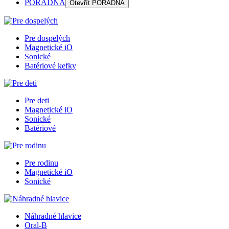
PORADŇA
Otevřít
PORADŇA
Pre dospelých
Magnetické iO
Sonické
Batériové kefky
Pre deti
Magnetické iO
Sonické
Batériové
Pre rodinu
Magnetické iO
Sonické
Náhradné hlavice
Oral-B