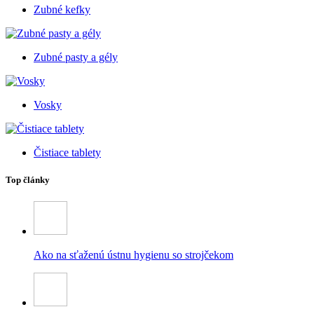
Zubné kefky
Zubné pasty a gély
Vosky
Čistiace tablety
Top články
Ako na sťaženú ústnu hygienu so strojčekom