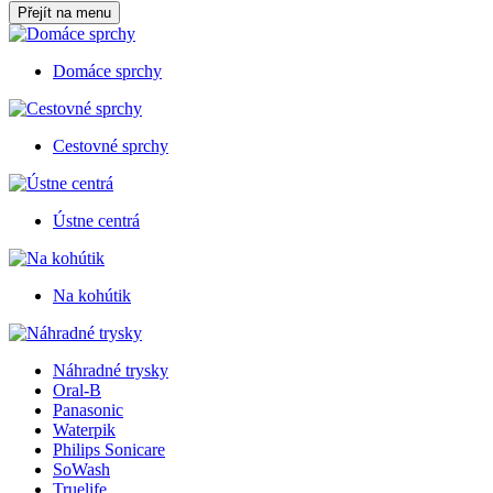
Přejít na menu
Domáce sprchy
Cestovné sprchy
Ústne centrá
Na kohútik
Náhradné trysky
Oral-B
Panasonic
Waterpik
Philips Sonicare
SoWash
Truelife