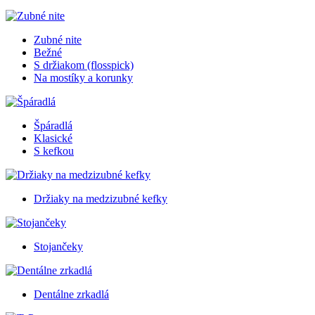
Zubné nite
Bežné
S držiakom (flosspick)
Na mostíky a korunky
Špáradlá
Klasické
S kefkou
Držiaky na medzizubné kefky
Stojančeky
Dentálne zrkadlá