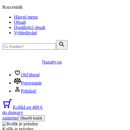
Rozcestník
Hlavní menu
Obsah
Doplňující obsah
Vyhledávání
Nazuby.eu
Obľúbené
Porovnanie
Prihlásiť
Košík
Len 400 €
do dopravy
zadarmo
Otevřít košík
Košík je prázdny
...