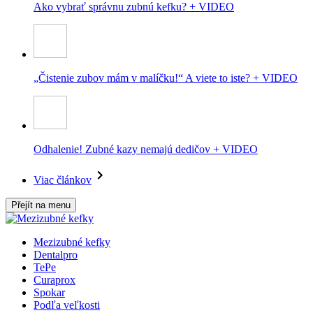
Ako vybrať správnu zubnú kefku? + VIDEO
„Čistenie zubov mám v malíčku!“ A viete to iste? + VIDEO
Odhalenie! Zubné kazy nemajú dedičov + VIDEO
Viac článkov
Přejít na menu
Mezizubné kefky
Dentalpro
TePe
Curaprox
Spokar
Podľa veľkosti