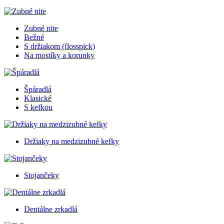
Zubné nite
Bežné
S držiakom (flosspick)
Na mostíky a korunky
Špáradlá
Klasické
S kefkou
Držiaky na medzizubné kefky
Stojančeky
Dentálne zrkadlá