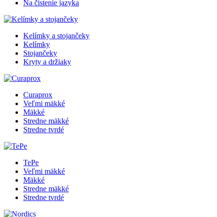
Na čistenie jazyka
Kelímky a stojančeky
Kelímky
Stojančeky
Kryty a držiaky
Curaprox
Veľmi mäkké
Mäkké
Stredne mäkké
Stredne tvrdé
TePe
Veľmi mäkké
Mäkké
Stredne mäkké
Stredne tvrdé