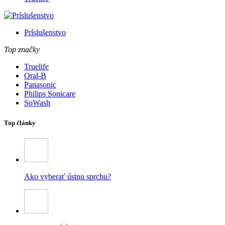
Príslušenstvo
Top značky
Truelife
Oral-B
Panasonic
Philips Sonicare
SoWash
Top články
Ako vyberať ústnu sprchu?