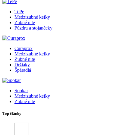
TePe
Medzizubné kefky
Zubné nite
Púzdra a stojančeky
Curaprox
Medzizubné kefky
Zubné nite
Držiaky
Špáradlá
Spokar
Medzizubné kefky
Zubné nite
Top články