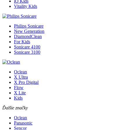
iO Kids
Vitality Kids
Philips Sonicare
New Generation
DiamondClean
For Kids
Sonicare 4100
Sonicare 3100
Oclean
X Ultra
X Pro Digital
Flow
X Lite
Kids
Ďalšie značky
Oclean
Panasonic
Sencor