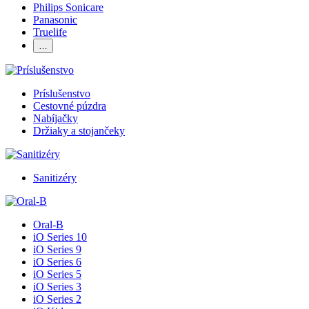
Philips Sonicare
Panasonic
Truelife
…
Príslušenstvo
Cestovné púzdra
Nabíjačky
Držiaky a stojančeky
Sanitizéry
Oral-B
iO Series 10
iO Series 9
iO Series 6
iO Series 5
iO Series 3
iO Series 2