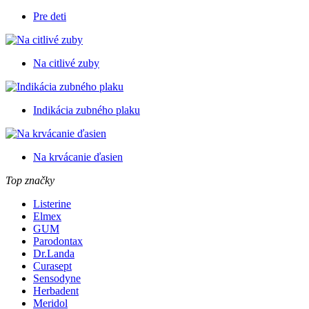
Pre deti
Na citlivé zuby
Indikácia zubného plaku
Na krvácanie ďasien
Top značky
Listerine
Elmex
GUM
Parodontax
Dr.Landa
Curasept
Sensodyne
Herbadent
Meridol