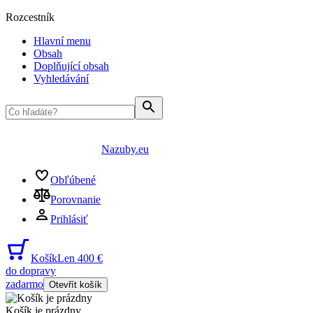
Rozcestník
Hlavní menu
Obsah
Doplňující obsah
Vyhledávání
Nazuby.eu
Obľúbené
Porovnanie
Prihlásiť
Košík
Len 400 €
do dopravy
zadarmo
Otevřít košík
Košík je prázdny
...