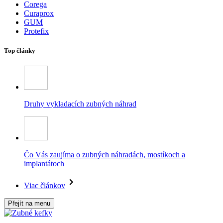
Corega
Curaprox
GUM
Protefix
Top články
Druhy vykladacích zubných náhrad
Čo Vás zaujíma o zubných náhradách, mostíkoch a
implantátoch
Viac článkov
Přejít na menu