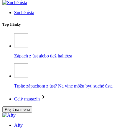
Suché ústa
Top články
Zápach z úst alebo tiež halitóza
Trpíte zápachom z úst? Na vine môžu byť suché ústa
Celý magazín
Přejít na menu
Afty