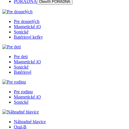
PORADŇA
Otevřít
PORADŇA
Pre dospelých
Magnetické iO
Sonické
Batériové kefky
Pre deti
Magnetické iO
Sonické
Batériové
Pre rodinu
Magnetické iO
Sonické
Náhradné hlavice
Oral-B