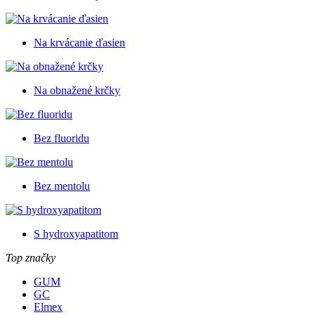
Na krvácanie ďasien
Na obnažené krčky
Bez fluoridu
Bez mentolu
S hydroxyapatitom
Top značky
GUM
GC
Elmex