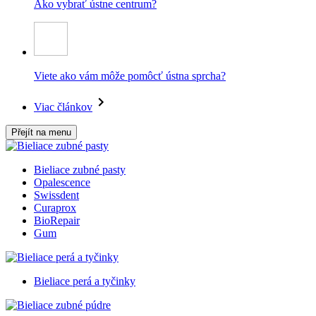
Ako vybrať ústne centrum?
Viete ako vám môže pomôcť ústna sprcha?
Viac článkov
Přejít na menu
Bieliace zubné pasty
Opalescence
Swissdent
Curaprox
BioRepair
Gum
Bieliace perá a tyčinky