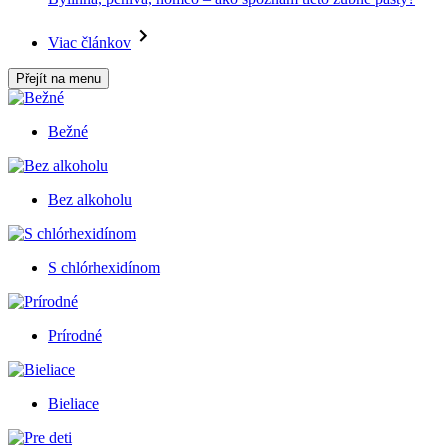
Viac článkov
Přejít na menu
Bežné
Bez alkoholu
S chlórhexidínom
Prírodné
Bieliace