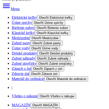
Menu
Elektrické kefky
Otevřít
Elektrické kefky
Ústne sprchy
Otevřít
Ústne sprchy
Bielenie zubov
Otevřít
Bielenie zubov
Klasické kefky
Otevřít
Klasické kefky
Medzizubie
Otevřít
Medzizubie
Zubné pasty
Otevřít
Zubné pasty
Ústne vody
Otevřít
Ústne vody
Detské produkty
Otevřít
Detské produkty
Zubné náhrady
Otevřít
Zubné náhrady
Zubné strojčeky
Otevřít
Zubné strojčeky
Zápach z úst
Otevřít
Zápach z úst
Zdravie úst
Otevřít
Zdravie úst
Materiál do ordinácie
Otevřít
Materiál do ordinácie
|
Všetko o nákupe
Otevřít
Všetko o nákupe
MAGAZÍN
Otevřít
MAGAZÍN