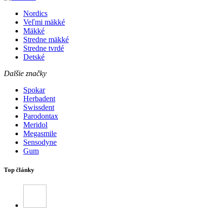
Nordics
Veľmi mäkké
Mäkké
Stredne mäkké
Stredne tvrdé
Detské
Dalšie značky
Spokar
Herbadent
Swissdent
Parodontax
Meridol
Megasmile
Sensodyne
Gum
Top články