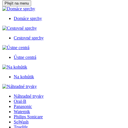
Přejít na menu
Domáce sprchy
Cestovné sprchy
Ústne centrá
Na kohútik
Náhradné trysky
Oral-B
Panasonic
Waterpik
Philips Sonicare
SoWash
Truelife