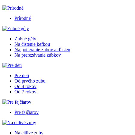
Prírodné
Zubné gély
Na čistenie kefkou
Na potieranie zubov a ďasien
Na prerezávanie zúbkov
Pre deti
Od prvého zubu
Od 4 rokov
Od 7 rokov
Pre fajčiarov
Na citlivé zuby