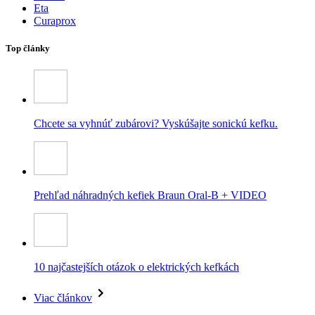
Eta
Curaprox
Top články
Chcete sa vyhnúť zubárovi? Vyskúšajte sonickú kefku.
Prehľad náhradných kefiek Braun Oral-B + VIDEO
10 najčastejších otázok o elektrických kefkách
Viac článkov