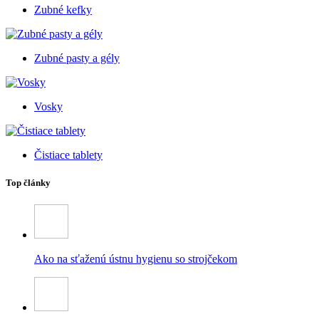
Zubné kefky
Zubné pasty a gély
Vosky
Čistiace tablety
Top články
Ako na sťaženú ústnu hygienu so strojčekom