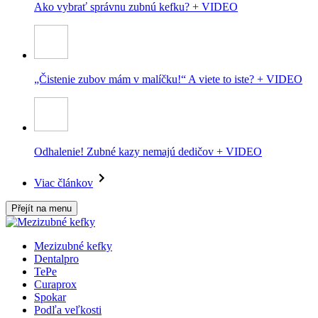
Ako vybrať správnu zubnú kefku? + VIDEO
„Čistenie zubov mám v malíčku!“ A viete to iste? + VIDEO
Odhalenie! Zubné kazy nemajú dedičov + VIDEO
Viac článkov
Přejít na menu
Mezizubné kefky
Dentalpro
TePe
Curaprox
Spokar
Podľa veľkosti