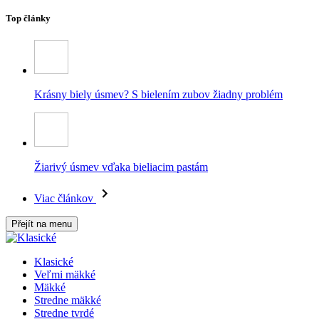
Top články
Krásny biely úsmev? S bielením zubov žiadny problém
Žiarivý úsmev vďaka bieliacim pastám
Viac článkov
Přejít na menu
Klasické
Veľmi mäkké
Mäkké
Stredne mäkké
Stredne tvrdé