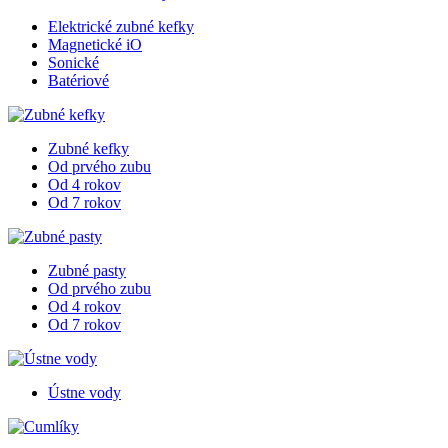
Elektrické zubné kefky
Magnetické iO
Sonické
Batériové
Zubné kefky
Od prvého zubu
Od 4 rokov
Od 7 rokov
Zubné pasty
Od prvého zubu
Od 4 rokov
Od 7 rokov
Ústne vody