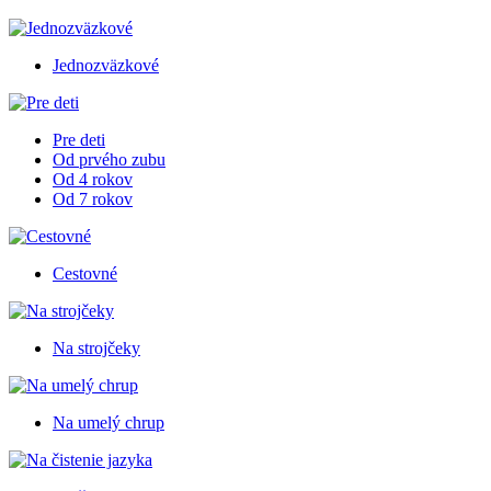
Jednozväzkové
Pre deti
Od prvého zubu
Od 4 rokov
Od 7 rokov
Cestovné
Na strojčeky
Na umelý chrup