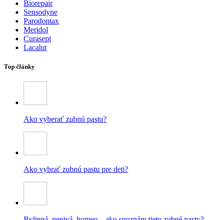
Biorepair
Sensodyne
Parodontax
Meridol
Curasept
Lacalut
Top články
Ako vyberať zubnú pastu?
Ako vybrať zubnú pastu pre deti?
Bylinná, penivá, homeo – ako spoznám tieto zubné pasty?