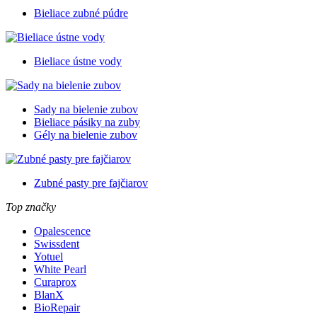
Bieliace zubné púdre
Bieliace ústne vody
Sady na bielenie zubov
Bieliace pásiky na zuby
Gély na bielenie zubov
Zubné pasty pre fajčiarov
Top značky
Opalescence
Swissdent
Yotuel
White Pearl
Curaprox
BlanX
BioRepair