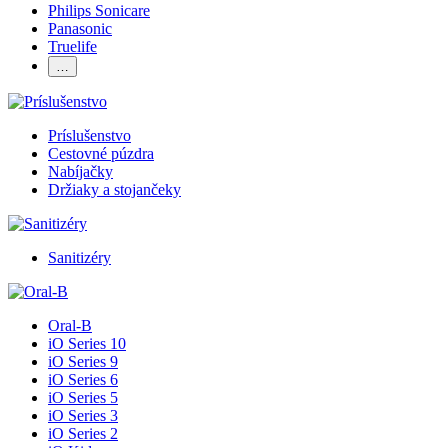
Philips Sonicare
Panasonic
Truelife
…
Príslušenstvo
Cestovné púzdra
Nabíjačky
Držiaky a stojančeky
Sanitizéry
Oral-B
iO Series 10
iO Series 9
iO Series 6
iO Series 5
iO Series 3
iO Series 2