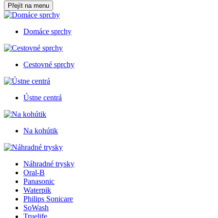
Přejít na menu
Domáce sprchy
Cestovné sprchy
Ústne centrá
Na kohútik
Náhradné trysky
Oral-B
Panasonic
Waterpik
Philips Sonicare
SoWash
Truelife