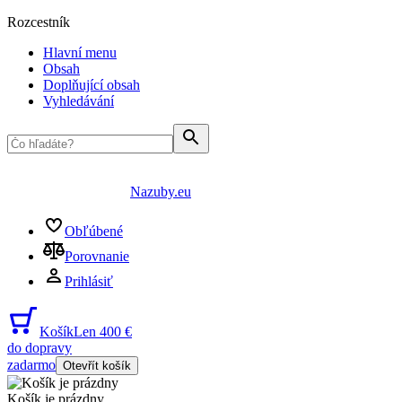
Rozcestník
Hlavní menu
Obsah
Doplňující obsah
Vyhledávání
Nazuby.eu
Obľúbené
Porovnanie
Prihlásiť
Košík
Len 400 €
do dopravy
zadarmo
Otevřít košík
Košík je prázdny
...