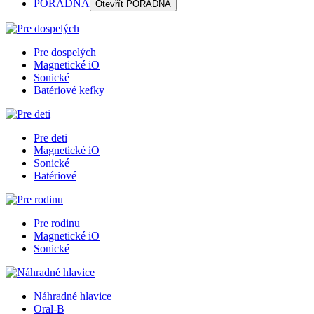
PORADŇA
Otevřít
PORADŇA
Pre dospelých
Magnetické iO
Sonické
Batériové kefky
Pre deti
Magnetické iO
Sonické
Batériové
Pre rodinu
Magnetické iO
Sonické
Náhradné hlavice
Oral-B