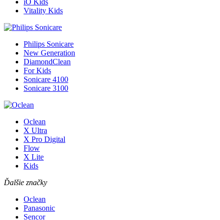
iO Kids
Vitality Kids
Philips Sonicare
New Generation
DiamondClean
For Kids
Sonicare 4100
Sonicare 3100
Oclean
X Ultra
X Pro Digital
Flow
X Lite
Kids
Ďalšie značky
Oclean
Panasonic
Sencor