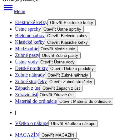
Menu
Elektrické kefky
Otevřít
Elektrické kefky
Ústne sprchy
Otevřít
Ústne sprchy
Bielenie zubov
Otevřít
Bielenie zubov
Klasické kefky
Otevřít
Klasické kefky
Medzizubie
Otevřít
Medzizubie
Zubné pasty
Otevřít
Zubné pasty
Ústne vody
Otevřít
Ústne vody
Detské produkty
Otevřít
Detské produkty
Zubné náhrady
Otevřít
Zubné náhrady
Zubné strojčeky
Otevřít
Zubné strojčeky
Zápach z úst
Otevřít
Zápach z úst
Zdravie úst
Otevřít
Zdravie úst
Materiál do ordinácie
Otevřít
Materiál do ordinácie
|
Všetko o nákupe
Otevřít
Všetko o nákupe
MAGAZÍN
Otevřít
MAGAZÍN