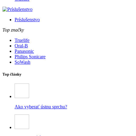
Príslušenstvo
Top značky
Truelife
Oral-B
Panasonic
Philips Sonicare
SoWash
Top články
Ako vyberať ústnu sprchu?