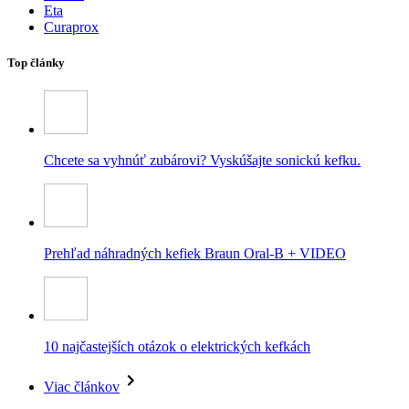
Eta
Curaprox
Top články
Chcete sa vyhnúť zubárovi? Vyskúšajte sonickú kefku.
Prehľad náhradných kefiek Braun Oral-B + VIDEO
10 najčastejších otázok o elektrických kefkách
Viac článkov